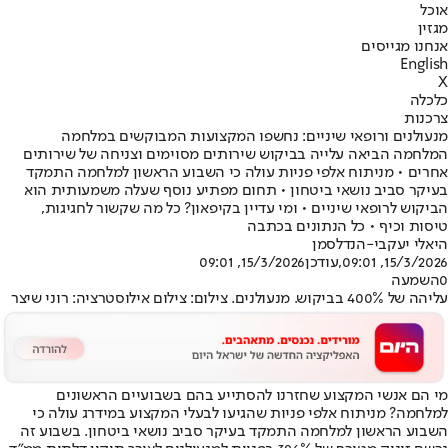
אוכל
מגזין
אנחנו מגייסים
English
X
כלכלה
צרכנות
מנעולנים ורופאי שיניים: נחשפו המקצועות המבוקשים במלחמה
המלחמה הביאה עלייה בביקוש שירותים מסוימים וצניחה של שירותים
אחרים • מניתוח אלפי פניות עולה כי השבוע הראשון למלחמה התמקד
בעיקר סביב נושאי ביטחון • תחום מפתיע נוסף שעלה משמעותית הוא
הביקוש לרופאי שיניים • ומי עדיין בקיפאון? כל מה שקשור לחגיגות,
טיסות וכיף • כל הנתונים בכתבה
היאלי יעקבי-הנדלסמן
15/3/2026, 09:01
,עודכן
15/3/2026, 09:01
0
השמעה
עליהה של 400% בביקוש. מנעולנים. צילום: צילום אילוסטרציה: רוני שיצר
מי הם אנשי המקצוע שחזרנו להסתייע בהם בשבועיים הראשונים
למלחמה? מניתוח אלפי פניות שהגיעו לבעלי המקצוע במידרג עולה כי
השבוע הראשון למלחמה התמקד בעיקר סביב נושאי ביטחון. בשבוע זה