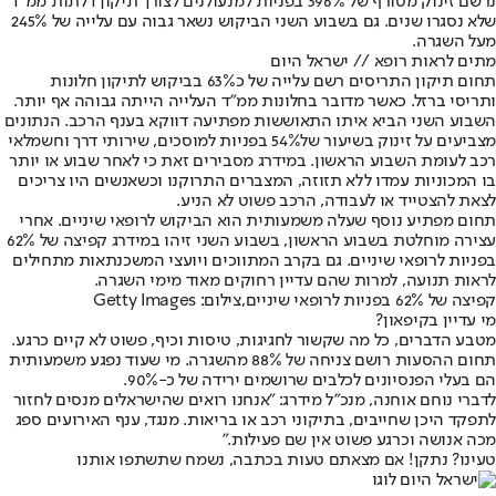
נרשם זינוק מטורף של 396% בפניות למנעולנים לצורך תיקון דלתות ממ"ד
שלא נסגרו שנים. גם בשבוע השני הביקוש נשאר גבוה עם עלייה של 245%
מעל השגרה.
מתים לראות רופא // ישראל היום
תחום תיקון התריסים רשם עלייה של כ63% בביקוש לתיקון חלונות
ותריסי ברזל. כאשר מדובר בחלונות ממ"ד העלייה הייתה גבוהה אף יותר.
השבוע השני הביא איתו התאוששות מפתיעה דווקא בענף הרכב. הנתונים
מצביעים על זינוק בשיעור של54% בפניות למוסכים, שירותי דרך וחשמלאי
רכב לעומת השבוע הראשון. במידרג מסבירים זאת כי לאחר שבוע או יותר
בו המכוניות עמדו ללא תזוזה, המצברים התרוקנו וכשאנשים היו צריכים
לצאת להצטייד או לעבודה, הרכב פשוט לא הניע.
תחום מפתיע נוסף שעלה משמעותית הוא הביקוש לרופאי שיניים. אחרי
עצירה מוחלטת בשבוע הראשון, בשבוע השני זיהו במידרג קפיצה של 62%
בפניות לרופאי שיניים. גם בקרב המתווכים ויועצי המשכנתאות מתחילים
לראות תנועה, למרות שהם עדיין רחוקים מאוד מימי השגרה.
קפיצה של 62% בפניות לרופאי שיניים,צילום: Getty Images
מי עדיין בקיפאון?
מטבע הדברים, כל מה שקשור לחגיגות, טיסות וכיף, פשוט לא קיים כרגע.
תחום ההסעות רושם צניחה של 88% מהשגרה. מי שעוד נפגע משמעותית
הם בעלי הפנסיונים לכלבים שרושמים ירידה של כ-90%.
לדברי נוחם אוחנה, מנכ"ל מידרג: "אנחנו רואים שהישראלים מנסים לחזור
לתפקד היכן שחייבים, בתיקוני רכב או בריאות. מנגד, ענף האירועים ספג
מכה אנושה וכרגע פשוט אין שם פעילות."
טעינו? נתקן! אם מצאתם טעות בכתבה, נשמח שתשתפו אותנו