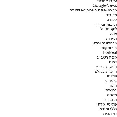
עקבו אחרינו
G
o
o
g
l
e
News
מבצע שאגת הארי
רופא שיניים
מדורים
ספורט
תרבות ובידור
לייף סטייל
אוכל
תיירות
טכנולוגיה ומדע
הורוסקופ
ForReal
מגזין השבוע
דעות
חדשות בארץ
חדשות בעולם
פוליטי
ביטחוני
חינוך
בריאות
משפט
תחבורה
פוליטי-מדיני
כללי ומידע
דף הבית