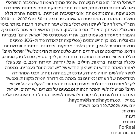
"ישראל היום" הוא גוף תקשורת שנוסד מתוך האמונה שהציבור הישראלי
ראוי לעיתונות טובה יותר, מאוזנת יותר ומדויקת יותר. עיתונות שמדברת
ולא צועקת. עיתונות אמינה, אובייקטיבית ועניינית. עיתונות אחרת וללא
תשלום. המהדורה המודפסת הראשונה פורסמה ב-30 ביולי 2007, וב-2010
הפך "ישראל היום" לעיתון הישראלי בעל שיעור החשיפה הגבוה ביותר בימי
חול. מו"ל העיתון היא ד"ר מרים אדלסון. העורך הראשי הוא עמר לחמנוביץ,
והעורך המייסד הוא עמוס רגב. אתרי האינטרנט של "ישראל היום" בעברית
ובאנגלית, כמו כן היישומונים (אפליקציות) לאנדרואיד ול-iOS, מציגים
חדשות מסביב לשעון, תוכן בלעדי, מבזקים ועדכונים, ניתוחים ופרשנויות,
וידיאו, פודקאסטים ושידורים חיים. פלטפורמות הדיגיטל של "ישראל היום"
כוללות ערוצי חדשות ודעות, תרבות ובידור, לייף סטייל, טכנולוגיה, ספורט,
כלכלה וצרכנות, בריאות, חיילים, אוכל, יהדות, תיירות ורכב. ב-2021 עלו
לאוויר האתר החדש והיישומון החדש של "ישראל היום" בעברית, במטרה
לספק לגולשים חוויה מהירה, עדכנית, בטוחה ונוחה. תכני המהדורה
המודפסת של העיתון זמינים גם באתר, במהדורה יומית מקוונת, ואפשר
לקבל אותם גם בניוזלטר. מועדון ההטבות הייחודי "הקליקה של ישראל
היום" מציע לגולשי האתר הנחות ומבצעים על מוצרים ושירותים. ישראל
היום פתוח להערות, לביקורת ולהצעות לשיפור מקהל הקוראים. פנו אלינו
במייל hayom@israelhayom.co.il.
יום שני, 20.7.2026
ו' באב תשפ"ו
חדשות
דעות
ספורט
ForReal
תרבות ובידור