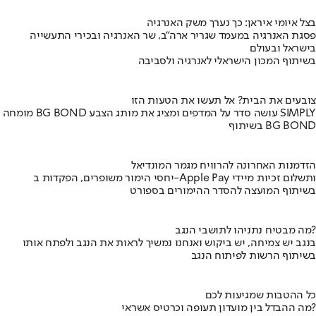
בצל איומי איראן: כך נערך משק האנרגיה
פסגת האנרגיה במעמד שגריר ארה"ב, שר האנרגיה ובכירי התעשייה
בישראל ובעולם
בשיתוף המכון הישראלי לאנרגיה ולסביבה
צובעים את הבית? אל תעשו את הטעות הזו
מומחה BG BOND עושה סדר על המדפים ומציג את מותג הצבע SIMPLY
בשיתוף BG BOND
הזדמנות האחרונה להרוויח מגמר המונדיאל
יחסי הימור משופרים, הפקדות ב-Apple Pay ותשלום זכיות מיידי
בשיתוף המועצה להסדר ההימורים בספורט
מה מבטיח נתניהו לתושבי הנגב?
בנגב יש צמיחה, יש ביקוש ואנחנו נמשיך לראות את הנגב ולפתח אותו
בשיתוף הרשות לפיתוח הנגב
כל ההטבות שמגיעות לכם
מה ההבדל בין מועדון תעופה וכרטיס אשראי?