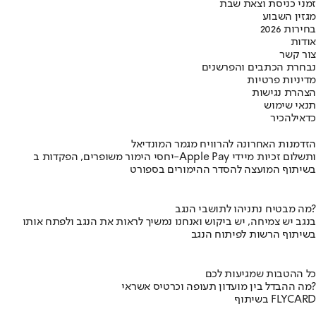
זמני כניסת וצאת שבת
מגזין השבוע
בחירות 2026
אודות
צור קשר
נבחרת הכתבים והפרשנים
מדיניות פרטיות
הצהרת נגישות
תנאי שימוש
כדאי
להכיר
הזדמנות האחרונה להרוויח מגמר המונדיאל
יחסי הימור משופרים, הפקדות ב-Apple Pay ותשלום זכיות מיידי
בשיתוף המועצה להסדר ההימורים בספורט
מה מבטיח נתניהו לתושבי הנגב?
בנגב יש צמיחה, יש ביקוש ואנחנו נמשיך לראות את הנגב ולפתח אותו
בשיתוף הרשות לפיתוח הנגב
כל ההטבות שמגיעות לכם
מה ההבדל בין מועדון תעופה וכרטיס אשראי?
בשיתוף FLYCARD