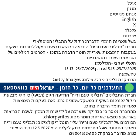
אוכל
מגזין
אנחנו מגייסים
English
X
כלכלה
צרכנות
בשל שאריות חומרי הדברה: ריקול על התבלין הפופולארי
חברת "תבליני טעם וריח" הודיעה כי היא מבצעת ריקול לכורכום בשקית
בעקבות הימצאות שאריות חומר הדברה בתוכו • הפרטים המלאים של
הפריטים שיורדו מהמדפים
היאלי יעקבי-הנדלסמן
23/7/2025, 15:13
,עודכן
23/7/2025, 15:13
0
השמעה
הרחיקו תבלינים מהגז. צילום: Getty Images
חברת התבלינים "תבליני טעם וריח" הודיעה היום (רביעי) כי היא מבצעת
ריקול לכורכום בשקית במשקל שמונים גרם, זאת בעקבות הימצאות
שאריות חומר הדברה בתוכו.
מהחברה נמסר כי בבדיקה שנערכה על ידי שירות המזון, לשכת הבריאות
באר שבע נמצאו שאריות חומר מסוג chlorpyrifos.
הכורכום של "תבליני טעם וריח" עליו הוטל ריקול,צילום: תבליני טעם וריח
תאריך התפוגה שעל הפריטים המקולקלים הוא 12.5.2027 וקוד הייצור:
5132. מדובר בברקוד: 7290015324106.