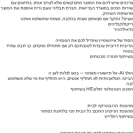
צרכנים שיש להם את המוצר מתבקשים שלא לצרוך אותו. בתיאום עם
שירות המזון במשרד הבריאות, חברת תבליני טעם וריח אוספת את המוצר
מרשתות השיווק.
טעינו? נתקן! אם מצאתם טעות בכתבה, נשמח שתשתפו אותנו
ריקול
תבלינים
כדאי
להכיר
הסוד של איינשטיין שיגדיל לכם את הפנסיה
הריבית דריבית עובדת לטובתכם רק אם תתחילו מוקדם. כך תבנו עתיד
בטוח
בשיתוף מנורה מבטחים
אל תישארו מאחור – בואו לגלות לאן ה-AI הולך
הבינה המלאכותית לא תחליף אנשים, היא תחליף את מי שלא משתמש
בה!
בשיתוף HIT,המכון הטכנולוגי חולון
מהפכת הרובוטיקה לבית
מהפכת הניקיון החכם: כל הבית נקי בלחיצת כפתור
בשיתוף רונלייט