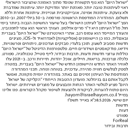
"ישראל היום" הוא גוף תקשורת שנוסד מתוך האמונה שהציבור הישראלי
ראוי לעיתונות טובה יותר, מאוזנת יותר ומדויקת יותר. עיתונות שמדברת
ולא צועקת. עיתונות אמינה, אובייקטיבית ועניינית. עיתונות אחרת וללא
תשלום. המהדורה המודפסת הראשונה פורסמה ב-30 ביולי 2007, וב-2010
הפך "ישראל היום" לעיתון הישראלי בעל שיעור החשיפה הגבוה ביותר בימי
חול. מו"ל העיתון היא ד"ר מרים אדלסון. העורך הראשי הוא עמר לחמנוביץ,
והעורך המייסד הוא עמוס רגב. אתרי האינטרנט של "ישראל היום" בעברית
ובאנגלית, כמו כן היישומונים (אפליקציות) לאנדרואיד ול-iOS, מציגים
חדשות מסביב לשעון, תוכן בלעדי, מבזקים ועדכונים, ניתוחים ופרשנויות,
וידיאו, פודקאסטים ושידורים חיים. פלטפורמות הדיגיטל של "ישראל היום"
כוללות ערוצי חדשות ודעות, תרבות ובידור, לייף סטייל, טכנולוגיה, ספורט,
כלכלה וצרכנות, בריאות, חיילים, אוכל, יהדות, תיירות ורכב. ב-2021 עלו
לאוויר האתר החדש והיישומון החדש של "ישראל היום" בעברית, במטרה
לספק לגולשים חוויה מהירה, עדכנית, בטוחה ונוחה. תכני המהדורה
המודפסת של העיתון זמינים גם באתר, במהדורה יומית מקוונת, ואפשר
לקבל אותם גם בניוזלטר. מועדון ההטבות הייחודי "הקליקה של ישראל
היום" מציע לגולשי האתר הנחות ומבצעים על מוצרים ושירותים. ישראל
היום פתוח להערות, לביקורת ולהצעות לשיפור מקהל הקוראים. פנו אלינו
במייל hayom@israelhayom.co.il.
יום שישי, 8.5.2026
כ"א באייר תשפ"ו
חדשות
דעות
ספורט
ForReal
תרבות ובידור