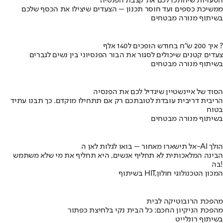
הטעויות שיחתכו לכם את קצבת הפנסיה
ממשיכת כספים ועד חוסר תכנון – הצעדים שיצילו את הכסף שלכם
בשיתוף מנורה מבטחים
איך 200 ש"ח בחודש הופכים ל140 אלף ?
צעדים קטנים שיכולים לסגור את הבור הפנסיוני בין נשים לגברים
בשיתוף מנורה מבטחים
הסוד של איינשטיין שיגדיל לכם את הפנסיה
הריבית דריבית עובדת לטובתכם רק אם תתחילו מוקדם. כך תבנו עתיד
בטוח
בשיתוף מנורה מבטחים
אל תישארו מאחור – בואו לגלות לאן ה-AI הולך
הבינה המלאכותית לא תחליף אנשים, היא תחליף את מי שלא משתמש
בה!
בשיתוף HIT,המכון הטכנולוגי חולון
מהפכת הרובוטיקה לבית
מהפכת הניקיון החכם: כל הבית נקי בלחיצת כפתור
בשיתוף רונלייט