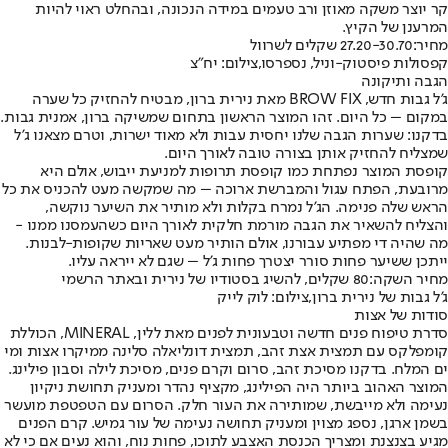
קר יוצר משקה מאוזן ורב טעמים במידה הנכונה, ובהחלט ראוי להיות
המרענן של הקיץ.
מחיר:
27.20-30.70 שקלים לשרוול
קפסולות פיסטוק-וניל, נספרסו,צילום: יח"צ
הגבה ותיקונה
ג'ל גבות חדש, BROW FIX מאת נירית ברון, מבטיח להחזיק כל שערה
במקום – כל היום. זהו המוצר הראשון בתחום שמשיקה ברון, אמנית גבות.
בדקנו: שערות הגבה שלנו יחסית עבות ולא מאוד ישרות, וטרם מצאנו ג'ל
שמצליח להחזיק אותן בצורה טובה לאורך היום.
קופסת המוצר נפתחת כמו קופסת תרופות למניעת ייבוש, אולם היא
מרובעת, הפתח עגול והמברשת ארוכה – מה שמקשה מעט להכניס את כל
הראש שלה פנימה. הג'ל נמרח בקלות ולא מותיר את השיער נוקשה,
והצליח להשאיר את הגבה מורמת חלקית לאורך היום כשהעמסנו ממנו -
מה שהיה די מפתיע עבורנו, אולם הותיר מעט שאריות שקופות-לבנות.
ייתכן ששיער פחות סורר יצטרך פחות ג'ל – שגם לא ייראה עליו.
מחיר השקה:
80 שקלים, להשיג בסטודיו של נירית ובאתר הרשמי
ג'ל גבות של נירית ברון,צילום: לוק לייק
סודות של אצות
סדרת טיפוח פנים חדשה וטבעונית לפנים מאת ללין, MINERAL, הכוללת
קומפלקס עם תמצית אצת זהב, תמצית דונליאלה סלינה ממיקרו אצות ומי
ים המלח. בדקנו מסיכת זהב, סרום וקרם פנים, מסיכת לילה וסבון פילינג.
המוצר האהוב ביותר היה הפילינג, מקציף נהדר ומעניק תחושת ניקיון
נעימה ולא מייבשת, שמותירה את העור חלק. הסרום עם הטפטפת מועשר
בשמן ארגן, נספג מצוין ומעניק תחושה נעימה של עור גמיש. קרם הפנים
מגיע בצנצנת ומצריך הכנסת האצבע לתוכו, פחות נוח, והוא נעים אם כי לא