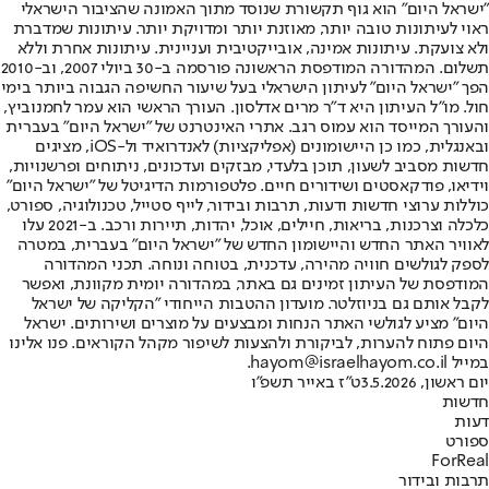
"ישראל היום" הוא גוף תקשורת שנוסד מתוך האמונה שהציבור הישראלי
ראוי לעיתונות טובה יותר, מאוזנת יותר ומדויקת יותר. עיתונות שמדברת
ולא צועקת. עיתונות אמינה, אובייקטיבית ועניינית. עיתונות אחרת וללא
תשלום. המהדורה המודפסת הראשונה פורסמה ב-30 ביולי 2007, וב-2010
הפך "ישראל היום" לעיתון הישראלי בעל שיעור החשיפה הגבוה ביותר בימי
חול. מו"ל העיתון היא ד"ר מרים אדלסון. העורך הראשי הוא עמר לחמנוביץ,
והעורך המייסד הוא עמוס רגב. אתרי האינטרנט של "ישראל היום" בעברית
ובאנגלית, כמו כן היישומונים (אפליקציות) לאנדרואיד ול-iOS, מציגים
חדשות מסביב לשעון, תוכן בלעדי, מבזקים ועדכונים, ניתוחים ופרשנויות,
וידיאו, פודקאסטים ושידורים חיים. פלטפורמות הדיגיטל של "ישראל היום"
כוללות ערוצי חדשות ודעות, תרבות ובידור, לייף סטייל, טכנולוגיה, ספורט,
כלכלה וצרכנות, בריאות, חיילים, אוכל, יהדות, תיירות ורכב. ב-2021 עלו
לאוויר האתר החדש והיישומון החדש של "ישראל היום" בעברית, במטרה
לספק לגולשים חוויה מהירה, עדכנית, בטוחה ונוחה. תכני המהדורה
המודפסת של העיתון זמינים גם באתר, במהדורה יומית מקוונת, ואפשר
לקבל אותם גם בניוזלטר. מועדון ההטבות הייחודי "הקליקה של ישראל
היום" מציע לגולשי האתר הנחות ומבצעים על מוצרים ושירותים. ישראל
היום פתוח להערות, לביקורת ולהצעות לשיפור מקהל הקוראים. פנו אלינו
במייל hayom@israelhayom.co.il.
יום ראשון, 3.5.2026
ט"ז באייר תשפ"ו
חדשות
דעות
ספורט
ForReal
תרבות ובידור