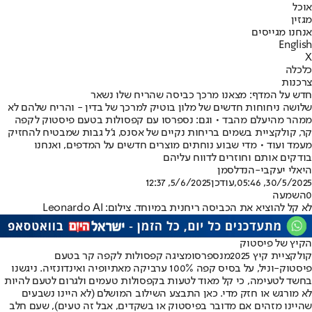
אוכל
מגזין
אנחנו מגייסים
English
X
כלכלה
צרכנות
חדש על המדף: מצאנו מרכך כביסה שהריח שלו נשאר
שלושה ניחוחות חדשים של מלון בוטיק למרכך של בדין - והריח שלהם לא
ממהר מהיעלם מהבד • וגם: נספרסו עם קפסולות בטעם פיסטוק לקפה
קר, קולקציית בשמים בריחות נקיים של אסנס, ג'ל גבות שמבטיח להחזיק
מעמד ועוד • מדי שבוע נוחתים מוצרים חדשים על המדפים, ואנחנו
בודקים אותם וחוזרים לדווח עליהם
היאלי יעקבי-הנדלסמן
30/5/2025, 05:46
,עודכן
5/6/2025, 12:37
0
השמעה
לא קל להוציא את הכביסה ריחנית במיוחד. צילום: Leonardo AI
הקיץ של פיסטוק
קולקציית קיץ 2025
מנספרסו
מציגה קפסולות לקפה קר בטעם
פיסטוק-וניל, על בסיס קפה 100% ערביקה מאתיופיה ואינדונזיה. ניגשנו
בחשד לטעימה, כי קל מאוד לטעות בקפסולות טעמים ולגרום לטעם להיות
לא מורגש או חזק מדי. כאן התבצע השילוב המושלם (לא היינו נשבעים
שהיינו מזהים אם מדובר בפיסטוק או בשקדים, אבל זה טעים), שעם חלב