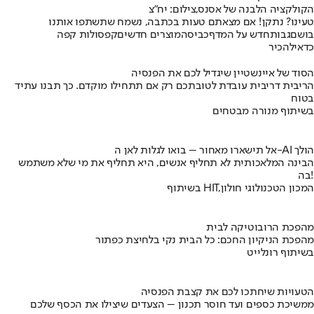
הקולקציה הלבנה של אסנס,צילום: יח"צ
טעינו? נתקן! אם מצאתם טעות בכתבה, נשמח שתשתפו אותנו
בושם
גבות
חדש על המדף
כביסה
מוצרים חדשים
קפסולות קפה
כדאי
להכיר
הסוד של איינשטיין שיגדיל לכם את הפנסיה
הריבית דריבית עובדת לטובתכם רק אם תתחילו מוקדם. כך תבנו עתיד
בטוח
בשיתוף מנורה מבטחים
אל תישארו מאחור – בואו לגלות לאן ה-AI הולך
הבינה המלאכותית לא תחליף אנשים, היא תחליף את מי שלא משתמש
בה!
בשיתוף HIT,המכון הטכנולוגי חולון
מהפכת הרובוטיקה לבית
מהפכת הניקיון החכם: כל הבית נקי בלחיצת כפתור
בשיתוף רונלייט
הטעויות שיחתכו לכם את קצבת הפנסיה
ממשיכת כספים ועד חוסר תכנון – הצעדים שיצילו את הכסף שלכם