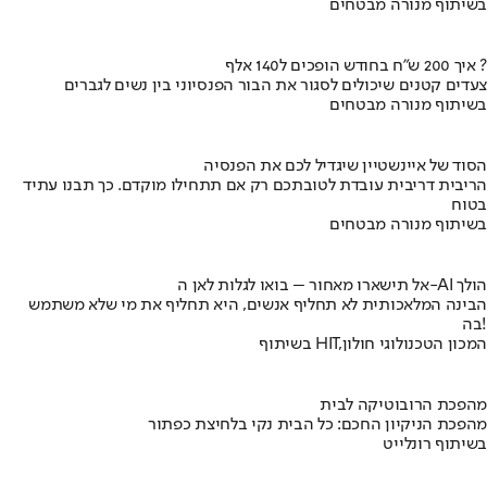
בשיתוף מנורה מבטחים
איך 200 ש"ח בחודש הופכים ל140 אלף ?
צעדים קטנים שיכולים לסגור את הבור הפנסיוני בין נשים לגברים
בשיתוף מנורה מבטחים
הסוד של איינשטיין שיגדיל לכם את הפנסיה
הריבית דריבית עובדת לטובתכם רק אם תתחילו מוקדם. כך תבנו עתיד
בטוח
בשיתוף מנורה מבטחים
אל תישארו מאחור – בואו לגלות לאן ה-AI הולך
הבינה המלאכותית לא תחליף אנשים, היא תחליף את מי שלא משתמש
בה!
בשיתוף HIT,המכון הטכנולוגי חולון
מהפכת הרובוטיקה לבית
מהפכת הניקיון החכם: כל הבית נקי בלחיצת כפתור
בשיתוף רונלייט