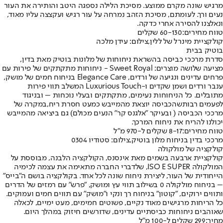
מרגיש שונה מקרם ממוצע. מסיכת הלילה נספגה היטב והותירה את העור
נעים ורך. לעומתם, מסיכת הזהב נמרחה על עור רגיש ועקצצה עליו מאוד,
ונאלצנו להסירה אחרי כדקה.
טווח מחירים:
60-130 שקלים
קולקציית מינרל של ללין,צילום: עידן מלכה
בוטיק בבית
סדרת מרככי כביסה בהשראת ניחוחות של מלונות בוטיק מאת בדין,
מציעה שלושה מוצרים: Sweet Royal - ניחוחות מתקתקים של פירות עם
פרחים עדינים ונגיעה של ורדים, Elegance Care בניחוח חמים של מושק,
ענבר ורדים ושמן שקדים ו-Luxurious Touch המשלב תווי פירות
מתובלים. כל הניחוחות נעימים, מתקתקים ובעלי נוכחות – ובניגוד
לפעמים רבות
שהכביסה יוצאת מהמייבש כמעט חסרת ריח,
במקרה של
מרככי הכביסה ( ובעיקר "אלגנס קר" הנעים מכולם) גם ביציאה מהמייבש
יכולנו להריח את ניחוח המרכך.
טווח מחירים:
8-17 שקלים ל-970 מ"ל
מרככי בדין בניחוח מלון בוטיק,צילום: סטודיו 0304
קולקציה של מולקולה
קולקציית ארבעה בשמים מאת אינסנס, הקולקציה הלבנה, מבוססת על
המולקולה ISO E SUPER, שלדברי החברה מתאימה את עצמה לכימיה
הייחודית של העור, ליצירת ניחוח שונה לכל אחד. בקולקציה בושם ה"בייס"
– בניחוח מולקולה 0 בשילוב תווי עץ ומושק, "פרש" עם רמזים של הדרים
ותווים ירוקים, "קוטון" בניחוח רך ונקי ו"מושק" עם תווים חמים ועמוקים.
כל הריחות מרגישים מאוד נקיים, פשוטים חמימים, מעט ימיים, לכאלה
שאוהבים ניחוחות כביסתיים עדינים, שדורשים חיזוק במהלך היום.
מחיר:
299 שקלים ל-100 מ"ל