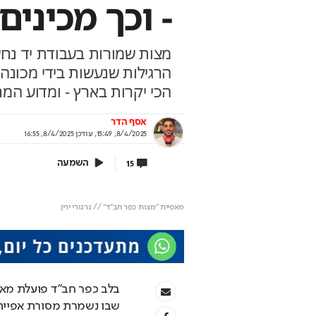
- וכך מכינים
מצות שמורות בעבודת יד נחש
איך 200 ש"ח בחודש הופכים ל140
רגע לפני פרישה: הטע
הרגילות שנעשות בידי מכונה 
 ?
לעשות
הכי יקרות בארץ - ומדוע המח
 קטנים שיכולים לסגור את הבור הפנסיוני בין
תכנון פרישה הוא לא מותרות אלא
אסף הדר
 לגברים
לאדישות
8/4/2025, 15:49
,
עודכן
8/4/2025, 16:55
תוף מנורה מבטחים
בשיתוף מנורה מבטחים
השמעה
15
מאפיית "מצות כפר חב"ד" // גרגורי ירין
בלב כפר חב"ד פועלת מאפ