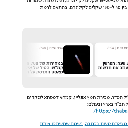
כשרות לפסח ניתן להשיג החל מכ-15-20 שקלים לקילוגרם, ואילו מצות שמורות 
בדרגות הידור שונות נעות בין 40 ל-150 שקלים לקילוגרם, בהתאם לרמת 
שחר שפירו
|
8:48
נטע בר
|
10:52
במהירות של 8,700
"הרגתי יהודי
קמ"ש: הטיל של אילון
ואעשה זאת שו
מאסק התרסק על הירח
חדש חושף א
האנטישמיות 
להזמנת מצות שמורות לליל הסדר, מכירת חמץ אונליין, קמחא דפסחא לנזקקים 
חב"ד בארץ ובעולם: 
https://chabad
ם מצאתם טעות בכתבה, נשמח שתשתפו אותנו