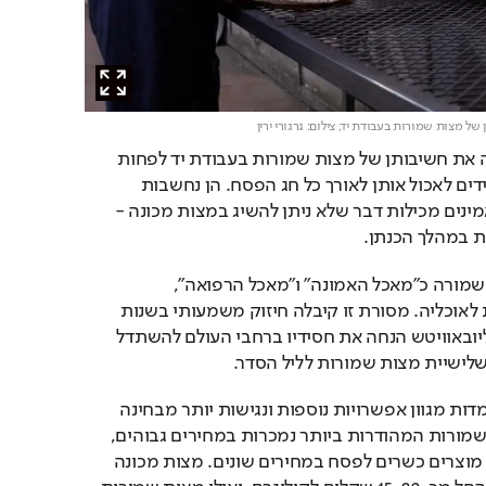
 של מצות שמורות בעבודת יד,
צילום: גרגורי ירין
המסורת היהודית מדגישה את חשיבותן של מצות שמורות בעבודת יד לפחות 
בליל הסדר, אך רבים מקפידים לאכול אותן לאורך כל חג הפסח. הן נחשבות 
למהודרות יותר, ולפי המאמינים מכילות דבר שלא ניתן להשיג במצות מכונה - 
ת במהלך הכנתן.
בקבלה מתוארת המצה השמורה כ"מאכל האמונה" ו"מאכל הרפואה", 
המעניקה סגולות מיוחדות לאוכליה. מסורת זו קיבלה חיזוק משמעותי בשנות 
החמישים, כאשר הרבי מליובאוויטש הנחה את חסידיו ברחבי העולם להשתדל 
שלישיית מצות שמורות לליל הסדר.
חשוב לציין כי לצרכנים עומדות מגוון אפשרויות נוספות ונגישות יותר מבחינה 
כלכלית. בעוד שהמצות השמורות המהודרות ביותר נמכרות במחירים גבוהים, 
השוק מציע טווח רחב של מוצרים כשרים לפסח במחירים שונים. מצות מכונה 