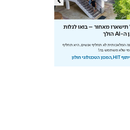
תישארו מאחור – בואו לגלות
הסוד של איינשטיין שי
-AI הולך
את הפנסיה
ה המלאכותית לא תחליף אנשים, היא תחליף
הריבית דריבית עובדת לטובתכם
מי שלא משתמש בה!
מוקדם. כך תבנו עתיד בטוח
מכון הטכנולוגי חולון
בשיתוף מנורה מבטחים