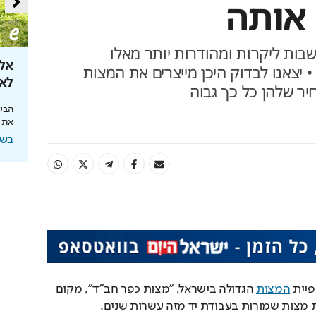
 אותה
בות ליקרות ומהודרות יותר מאלו
ות שאסור
הטעויות שיחתכו לכם את קצבת
אל 
• יצאנו לבדוק היכן מייצרים את המצות
הפנסיה
לאן ה
יר שלהן כל כך גבוה
 הכרח. אל תכנעו
ממשיכת כספים ועד חוסר תכנון – הצעדים שיצילו
הבינ
את הכסף שלכם
את 
בשיתוף מנורה מבטחים
בשיתוף HIT,ה
Loaded
:
Unmute
38.17%
יית 
המצות
 הגדולה בישראל, "מצות כפר חב"ד", מקום 
שבו נשמרת מסורת אפיית מצות שמורות בעבודת יד מזה עשרות שנים. 