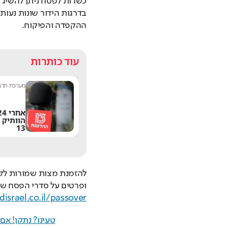
ההקפדה והפיקוח.
עוד כותרות
פירו
|
9:17
מערכת תרבות היום
|
8:54
דרגת? אחד
אחרי 24 שנה: הפרשן
צ'רים הכי מציקים
הוותיק עוזב את חדשות
אטסאפ הגיע לישראל
13
ופרטים על סדרי הפסח של 
israel.co.il/passover/
טעינו? נתקן! א