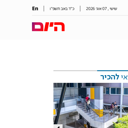
En
שישי ,
07
אוג׳
2026
כ"ד באב תשפ"ו
אי
להכיר