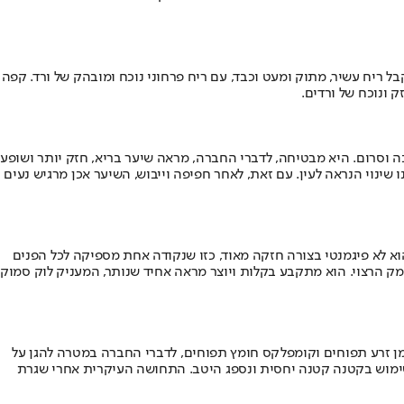
בהתזה ראשונית על העור מתקבל ריח עשיר, מתוק ומעט וכבד, עם ריח פרחוני נוכח ומובהק של ורד. קפה
 ונוכח של ורדים.
וללת שמפו, מרכך, מסכה וסרום. היא מבטיחה, לדברי החברה, מראה שיער בריא, חזק יותר ושופע
שינוי הנראה לעין. עם זאת, לאחר חפיפה וייבוש, השיער אכן מרגיש נעים
סית להרבה מוצרים דומים הוא לא פיגמנטי בצורה חזקה מאוד, כזו שנקודה אחת מספיקה לכל הפנים
ק הרצוי. הוא מתקבע בקלות ויוצר מראה אחיד שנותר, המעניק לוק סמוק
, תמצית תאי גזע מתפוחים, שמן זרע תפוחים וקומפלקס חומץ תפוחים, לדברי החברה במטרה להגן על
יך שימוש בקטנה קטנה יחסית ונספג היטב. התחושה העיקרית אחרי שגרת