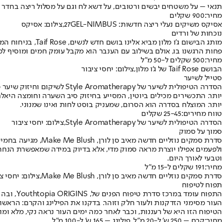
תנאי – על משטחים יבשים ורטובים, על דשא לח וגם על מסלול ריצה בחדר כ
מחיר:
900 שקלים
אסיקס משיקים נעלי ריצה חדשות: 27GEL-NIMBUS,צילום: אסיקס
נוכחות של ורדים
מותג הבישום ג'ו
פחות הרגשנו בו, אולם בשילוב עם הענבר הוא מקבל עומק חמים ומוסיף למת
מחיר:
500 שקלים ל-50 מ"ל
הבושם Taif Rose של ג'ו מלון,צילום: יחסי ציבור
סטייל לשיער
הסדרה הטיפולית לשיער של y
יותר. התכשירים מכילים ביוטין, המסייע בחיזוק סיב השערה וחומצה היאלרו
יותר. המוצלח בסדרה הוא הסרום, שמעניק בוסט לחות ואינו שמנוני.
טווח מחירים:
25-45 שקלים
הסדרה הטיפולית לשיער של Style Aromatherapy,צילום: יחסי ציבור
סמוך על סמוק
סדרת סמקים נוזליי
ולפעמים אפילו יוצרת מראה סמוק מדי, אלא בדיוק במידה שמאפשרת הנחה 
וטבעי לאורך היום.
מחיר:
191 שקלים ל-15 מ"ל
סדרת סמקים נוזליים חדשה מאיב סן לורן, Make Me Blush,צילום: יחסי ציבור
תפוח לטיפוח
התפוח ע
העור מסימני הזדקנות ולעור חלק וזוהר. בדקנו את הפילינג והקרם: הראשו
הטיפוח הזו היא של רעננות, וכבר לאחר כמה ימים העור נראה נקי, מלא ומוז
מחיר:
קרם – 250 ש' ל-20 מ"ל, פילינג – 165 ש' ל-100 מ"ל