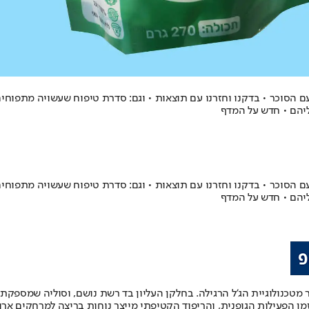
וב לטעם הסוכר • בדקנו וחזרנו עם תוצאות • וגם: סדרת טיפוח שעשויה מתפוחי
ליהם • חדש על המדף
וב לטעם הסוכר • בדקנו וחזרנו עם תוצאות • וגם: סדרת טיפוח שעשויה מתפוחי
ליהם • חדש על המדף
שות: 27GEL-NIMBUS, עם חומר רך וקל יותר מטכנולוגיית הג'ל הרגילה. בחלקן העליון בד רשת נו
בזמן הפעילות הגופנית, והריפוד הקטיפתי מייצר נוחות בריצה למרחקים אר