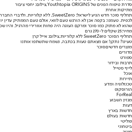
סדרת טיפוח הפנים של Youthtopia ORIGINS,צילום: יחסי ציבור
מתיקות אחרת
תחליף סוכר חדש הגיע לישראל: tZero
לכפית. טעמנו: בקפה אכן לא הורגש טעם לוואי, אולם טעם הממתיק עדין י
שהוא לא מתוק כמו סוכר ומרקם העוגה היה פחות אוורירי מהרגיל, והיו שכן
מחיר:
25 שקלים ל-270 גרם
תחליף הסוכר SweetZero ללא קלוריות,צילום: אייל קרן
טעינו? נתקן! אם מצאתם טעות בכתבה, נשמח שתשתפו אותנו
מוצרים חדשים
סוכר
מדורים
ספורט
תרבות ובידור
לייף סטייל
אוכל
תיירות
טכנולוגיה ומדע
הורוסקופ
ForReal
מגזין השבוע
דעות
חדשות בארץ
חדשות בעולם
פוליטי
ביטחוני