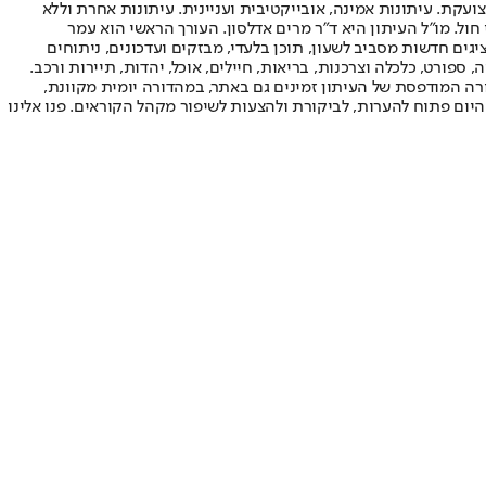
ועקת. עיתונות אמינה, אובייקטיבית ועניינית. עיתונות אחרת וללא
עור החשיפה הגבוה ביותר בימי חול. מו"ל העיתון היא ד"ר מרים אדלסון. העורך הראשי הוא עמר
 והעורך המייסד הוא עמוס רגב. אתרי האינטרנט של "ישראל היום" בעברית ובאנגלית, כמו כן היישומונים (אפליקציות) לאנדרואיד ול-iOS, מציגים חדשות מסביב לשעון, תוכן בלעדי, מבזקים ועדכונים, ניתוחים
, ספורט, כלכלה וצרכנות, בריאות, חיילים, אוכל, יהדות, תיירות ורכב.
דורה המודפסת של העיתון זמינים גם באתר, במהדורה יומית מקוונת,
היום פתוח להערות, לביקורת ולהצעות לשיפור מקהל הקוראים. פנו אלינו