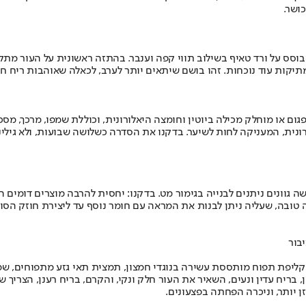
ושר.
 מלון מביא אלינו בושם חדש לנשים, Taif Rose, בניחוח המבוסס על ורד טאיף בשילוב תווי קפה וענבר. 
יקות עוד נוכחות. זהו בושם שיתאים יותר לערב, לכאלה שאוהבות ריח חזק
Style Aromatherap לשיקום וחיזוק שיער פגום או מוחלק מכילה ביוטין וחומצה היאלורונית, וכ
נית, המעניקה לחות לשיער. בדקנו את הסדרה כשלושה שבועות, ולא גילינו 
ם חדשה מאיב סן לורן, Make Me Blush, מגיעה בחמישה גוונים ניתנים לבנייה בגימור מט. בדקנו: יח
טובה, שעליה ניתן לבנות את המראה עם חומר נוסף עד ליצירת חוזק הסומ
ומד במרכז סדרת טיפוח הפנים של, Youthtopia ORIGINS, ובה קליפת תפוח מותססת עשירה בנוגדי חמצון
ן, בריח עדין ונעים, השאיר את העור חלק ונקי, והקרם, בריח רענן, הצר
ן יותר, וניכרה הפחתה בפצעונים.