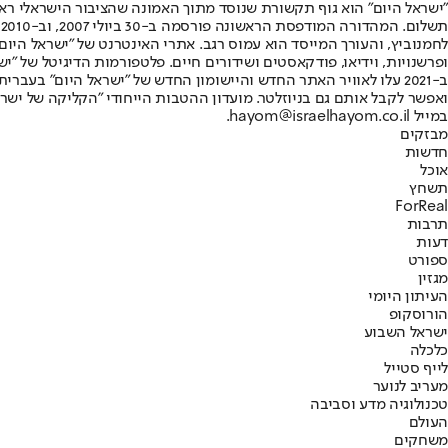
"ישראל היום" הוא גוף תקשורת שנוסד מתוך האמונה שהציבור הישראלי ראוי 
ת
ופרשנויות, וידיאו, פודקאסטים ושידורים חיים. פלטפורמות הדיגיטל של "ישרא
ב-2021 עלו לאוויר האתר החדש והיישומון החדש של "ישראל היום" בע
ואפשר לקבל אותם גם בניוזלטר. מועדון ההטבות הייחודי "הקליקה של ישרא
במייל hayom@israelhayom.co.il.
מבזקים
חדשות
אוכל
תשחץ
ForReal
תרבות
דעות
ספורט
מגזין
העיתון היומי
הורוסקופ
ישראל השבוע
כלכלה
לייף סטייל
מעריב לנוער
טכנולוגיה מדע וסביבה
העולם
משחקים