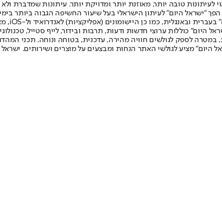
לעיתונות טובה יותר, מאוזנת יותר ומדויקת יותר. עיתונות שמדברת ולא צ
שלום. המהדורה המודפסת הראשונה פורסמה ב-30 ביולי 2007, וב-2010 הפך "ישראל היום" לעיתון הישראלי בעל שי
לחמנוביץ,
ל היום" כוללות ערוצי חדשות ודעות, תרבות ובידור, לייף סטייל, טכנולוגיה
ברית, במטרה לספק לגולשים חוויה מהירה, עדכנית, בטוחה ונוחה. תכני המה
ל היום" מציע לגולשי האתר הנחות ומבצעים על מוצרים ושירותים. ישראל 