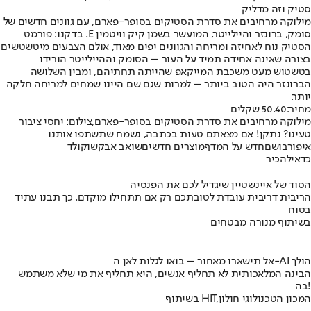
סטיק וזה מדליק
מילוקה מרחיבים את סדרת הסטיקים בסופר-פארם, עם גוונים חדשים של
סומק, ברונזר והיילייטר, המועשר בשמן קיק וויטמין E. בדקנו: פורמט
הסטיק נוח לאחיזה ומריחה והגוונים יפים מאוד, אולם הצבעים מיטשטשים
בצורה שאינה אחידה תמיד על העור – הסומק וההיילייטר הורידו
בטשטוש מעט משכבת המייקאפ שהייתה תחתיהם, ומבין השלושה
הברונזר היה הטוב ביותר – למרות שגם שם היינו שמחים למריחה חלקה
יותר.
מחיר:
50.40 שקלים
מילוקה מרחיבים את סדרת הסטיקים בסופר-פארם,צילום: יחסי ציבור
טעינו? נתקן! אם מצאתם טעות בכתבה, נשמח שתשתפו אותנו
איפור
בושם
חדש על המדף
מוצרים חדשים
שואב אבק
שוקולד
כדאי
להכיר
הסוד של איינשטיין שיגדיל לכם את הפנסיה
הריבית דריבית עובדת לטובתכם רק אם תתחילו מוקדם. כך תבנו עתיד
בטוח
בשיתוף מנורה מבטחים
אל תישארו מאחור – בואו לגלות לאן ה-AI הולך
הבינה המלאכותית לא תחליף אנשים, היא תחליף את מי שלא משתמש
בה!
בשיתוף HIT,המכון הטכנולוגי חולון