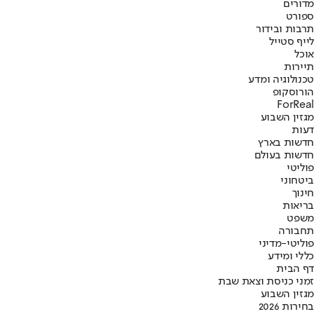
מדורים
ספורט
תרבות ובידור
לייף סטייל
אוכל
תיירות
טכנולוגיה ומדע
הורוסקופ
ForReal
מגזין השבוע
דעות
חדשות בארץ
חדשות בעולם
פוליטי
ביטחוני
חינוך
בריאות
משפט
תחבורה
פוליטי-מדיני
כללי ומידע
דף הבית
זמני כניסת וצאת שבת
מגזין השבוע
בחירות 2026