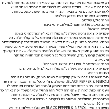
רק שואבת אלא גם מסרקת בעדינות, קלה לניקוי ותוכננה במיוחד למניעת
הסתבכות שיער – שדרוג משמעותי לבעלי חיות מחמד, וצינור גמיש
לאזורים צרים. עם זאת, הצינור קצר יחסית, מה שפגע מעט בנוחות
השימוש, במיוחד בעת סירוק הכלבים.
מחיר:
2,790 שקלים
שואב האבק Dreame Z30,צילום: יחסי ציבור
דובאי בישראל
שקדיה מוציאה גרסה משלה ל
"שוקולד דובאי"
שהפך ללהיט בשנה
האחרונה, והוא מגיע במהדורה מוגבלת ופורמט של שוקולד חלב עבה
ממולא בממרח פיסטוק ושערות קדאיף. טעמנו: בניגוד לחלק מהשוקולדים
בחברות האחרות, כאן המילוי עשיר במיוחד ומורגש היטב – אולם טעמו
של הפיסטוק מעודן מאוד ולא משתלט על טעם השוקולד. שערות הקדאיף
מוסיפות קראנץ' עדין, והשילוב של כל הטעמים יוצר חוויה מתוקה
ומעניינת.
מחיר:
60 שקלים ל-190 גרם, להשיג בשופרסל
שקדיה מוציאה גרסה משלה ל"שוקולד דובאי",צילום: יחסי ציבור
רעננות חריפה
בית האופנה גולברי משיק קולקציית בשמי בוטיק, ביניהם גם ניחוח
BLACK PEPPER & NEROLI, המשלב נרולי, פלפל שחור וענבר. הריח רענן,
נשי והדרי, עם חריפות שתורמת לעומק ולעושר של הבושם ומוסיפה לו
מעט חמימות. למרות שהניחוח קליל, הוא החזיק עלינו מעמד יפה לאורך כל
שעות היום, והשאיר שובל נעים. הוא מיועד לכאלה שאוהבות ריחות
מתוחכמים, משולבים, ויתאים גם לבקרים בעבודה וגם לאירועי ערב.
מחיר:
150 שקלים
בושם הבוטיק BLACK PEPPER & NEROLI של גולברי,צילום: ניר יפה