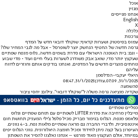
אוכל
מגזין
אנחנו מגייסים
English
X
כלכלה
צרכנות
עמוס בפיסטוק ושערות קדאיף: שוקולד דובאי חדש על המדף
גרסה חדשה של החטיף הנחשק יוצר לשופרסל - אבל מה לגבי המחיר שלו?
• וגם: בית האופנה הישראלי עם סדרת בשמים חדשה, גלוס מנפח שפתיים
שעקצץ יותר מדי, שואב אבק משודרג לשערות בעלי חיים ועוד • מדי שבוע
נוחתים מוצרים חדשים על המדפים, ואנחנו בודקים אותם וחוזרים לדווח
עליהם
היאלי יעקבי-הנדלסמן
31/1/2025, 07:09
,עודכן
31/1/2025, 08:47
0
השמעה
שקדיה מוציאה גרסה משלה ל"שוקולד דובאי". צילום: יחסי ציבור
כפליים שפתיים
מייבלין מרחיבה את סדרת LIFTER לשפתיים עם תוחם שפתיים וגלוס
פלאמפ מנפח. הגלוס בגימור מבריק מכיל פלפל צ'ילי המעניק תחושת חום
אינטנסיבית, ולדברי החברה גם מראה שפתיים מלאות נפח, ב-4 גוונים.
העיפרון בעל קצה ניתן לחידוד ומכיל חומצה היאלורונית. גווני הגלוס יפים
במיוחד, אולם העקצוץ מאוד מורגש – אנחנו נאלצנו להסיר את השפתון