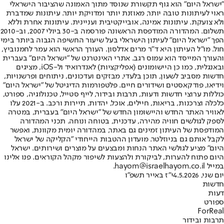
"ישראל היום" הוא גוף תקשורת שנוסד מתוך האמונה שהציבור הישראלי
ראוי לעיתונות טובה יותר, מאוזנת יותר ומדויקת יותר. עיתונות שמדברת
ולא צועקת. עיתונות אמינה, אובייקטיבית ועניינית. עיתונות אחרת וללא
תשלום. המהדורה המודפסת הראשונה פורסמה ב-30 ביולי 2007, וב-2010
הפך "ישראל היום" לעיתון הישראלי בעל שיעור החשיפה הגבוה ביותר בימי
חול. מו"ל העיתון היא ד"ר מרים אדלסון. העורך הראשי הוא עמר לחמנוביץ,
והעורך המייסד הוא עמוס רגב. אתרי האינטרנט של "ישראל היום" בעברית
ובאנגלית, כמו כן היישומונים (אפליקציות) לאנדרואיד ול-iOS, מציגים
חדשות מסביב לשעון, תוכן בלעדי, מבזקים ועדכונים, ניתוחים ופרשנויות,
וידיאו, פודקאסטים ושידורים חיים. פלטפורמות הדיגיטל של "ישראל היום"
כוללות ערוצי חדשות ודעות, תרבות ובידור, לייף סטייל, טכנולוגיה, ספורט,
כלכלה וצרכנות, בריאות, חיילים, אוכל, יהדות, תיירות ורכב. ב-2021 עלו
לאוויר האתר החדש והיישומון החדש של "ישראל היום" בעברית, במטרה
לספק לגולשים חוויה מהירה, עדכנית, בטוחה ונוחה. תכני המהדורה
המודפסת של העיתון זמינים גם באתר, במהדורה יומית מקוונת, ואפשר
לקבל אותם גם בניוזלטר. מועדון ההטבות הייחודי "הקליקה של ישראל
היום" מציע לגולשי האתר הנחות ומבצעים על מוצרים ושירותים. ישראל
היום פתוח להערות, לביקורת ולהצעות לשיפור מקהל הקוראים. פנו אלינו
במייל hayom@israelhayom.co.il.
יום שני, 4.5.2026
י"ז באייר תשפ"ו
חדשות
דעות
ספורט
ForReal
תרבות ובידור