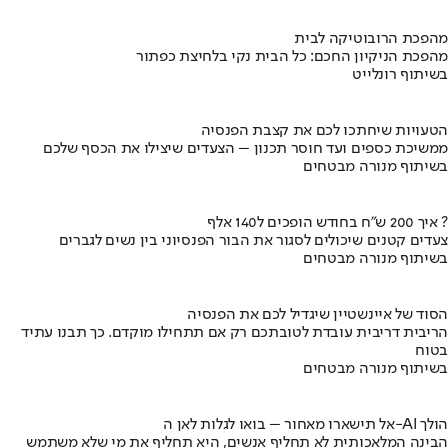
מהפכת הרובוטיקה לבית
מהפכת הניקיון החכם: כל הבית נקי בלחיצת כפתור
בשיתוף רונלייט
הטעויות שיחתכו לכם את קצבת הפנסיה
ממשיכת כספים ועד חוסר תכנון – הצעדים שיצילו את הכסף שלכם
בשיתוף מנורה מבטחים
איך 200 ש"ח בחודש הופכים ל140 אלף ?
צעדים קטנים שיכולים לסגור את הבור הפנסיוני בין נשים לגברים
בשיתוף מנורה מבטחים
הסוד של איינשטיין שיגדיל לכם את הפנסיה
הריבית דריבית עובדת לטובתכם רק אם תתחילו מוקדם. כך תבנו עתיד
בטוח
בשיתוף מנורה מבטחים
אל תישארו מאחור – בואו לגלות לאן ה-AI הולך
הבינה המלאכותית לא תחליף אנשים, היא תחליף את מי שלא משתמש