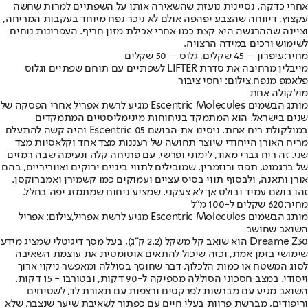
אחרי כדקה. נסיינית נועזת שהשאירה אותו על השפתיים למרות שחשה
עקצוץ, דיווחה שהצבע יפהפה אולם לא ניכר נפח מיוחד בעקבות המריחה,
וציינה שההרגשה היא קצת כמו אחרי אכילת מזון חריף. העפרונות נוחים
לשימוש ורכים במידה הרצויה.
מחיר:
עיפרון – 45 שקלים, גלוס – 50 שקלים
מייבלין מרחיבה את סדרת LIFTER לשפתיים עם תוחם שפתיים וגלוס
פלאמפ מנפח,צילום: יחסי ציבור
מולקולה אחת
מותג הבשמים Escentric Molecules מגיע לרשת אפריל אחרי הפסקה של
שנים בישראל. הוא המתמקד בניחוחות מינימליסטיים המתמקדים
במולקולת ריח אחת. ניסינו את הבושם Escentric 05 והיה קשה להתעלם
מריח האורן הייחודי שיוצר תחושה של רעננות מצד אחד וקלאסיות מצד
שני. זה ריח גברי מאוד, לימוני ופרשי, עם פתיחה קלה ונעימה שבה רמזים
של ברגמוט, תפוז ורוזמרין, שמובילים לתווי ביניים ירוקים ואווריריים, בהם
אורן ותאנה, ולבסוף תווי בסיס עציים ועמוקים כמו קשמירן ואמברוקסן.
זהו בושם עמיד ובולט אך לא צעקני, שמציע ניחוח שמתמזג יפה בחלל.
מחיר:
620 שקלים ל-100 מ"ל
מותג הבשמים Escentric Molecules מגיע לרשת אפריל,צילום: אפריל
השואב שחושב
Dreame Z30 הוא שואב קל משקל (2.2 ק”ג), בעל מסך דיגיטלי שמציג מידע
שימושי בזמן אמת, וכזה שיכול להתאים אוטומטית את עוצמת השאיבה
לסוג המשטח או כמות הלכלוך, דבר שחוסך בסוללה ומאפשר ניקוי ארוך
ויסודי. במצב חסכוני הסוללה מספיקה ל-90 דקות, ובטורבו - 15 דקות.
השואב מגיע עם מברשות לפרקטים ורצפות עם תאורת לד, לשטיחים
וריפודים, מברשת פרוות בעלי חיים עם כפתור לשאיבת שיער שנצבר, שלא