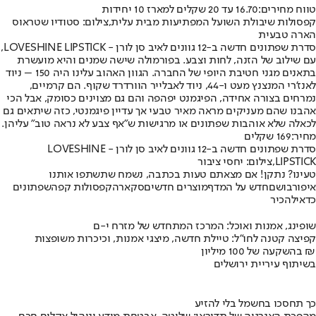
טווח מחירים:
16.70 עד 20 שקלים למארז 10 יחידות
קפסולות שיבולת השועל המפתיעות מבית עלית,צילום: סטודיו שטראוס
הארה טבעית
סדרת שפתונים חדשה ב-12 גוונים לאיב סן לורן - LOVESHINE LIPSTICK,
עם שילוב של הזנה, לחות וצבע. בפורמולה שישה שמנים והיא מועשרת
בתאנים מגני חטיבת היופי של החברה. הגוון האהוב עלינו היה 150 – ניוד
לאנז'רי המנצנץ מעט ו-44, ניוד לאבלייר הוורדרד שקוף. הם קרמיים,
נמרחים בצורה אחידה, הפיגמנט יפהפה והם גם מצוינים כסומק, אבל הכי
אהבנו שהם מעניקים מראה מאיר טבעי אך עדיין פיגמנטי, כזה שיתאים גם
לכאלה שלא אוהבות שפתונים או מרגישות ש"אף צבע לא נראה טוב" עליהן.
מחיר:
169 שקלים
סדרת שפתונים חדשה ב-12 גוונים לאיב סן לורן - LOVESHINE
LIPSTICK,צילום: יחסי ציבור
טעינו? נתקן! אם מצאתם טעות בכתבה, נשמח שתשתפו אותנו
איפור
בושם
חדש על המדף
מוצרים חדשים
סקארה
קפסולות קפה
שפתונים
כדאי
להכיר
שופינג, אמנות ואוכל: המרכז המתחדש של מזרח י-ם
קפיצה קטנה לחו"ל: טיילת חדשה, מיצגי אמנות, וכיכרות משופצות
בהשקעה של 100 מיליון ₪
בשיתוף עיריית ירושלים
כך תחסכו בחשמל בלי להזיע