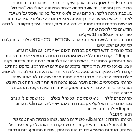
ויטמיני E ו-C, שמן קוקוס, ארגן ושקדים. בדקנו שמפו, מסיכה וסרום:
הריח עדין ופרחוני, והשיער מרגיש לאחר החפיפה כאילו הוא "הולבש"
בשכבת הגנה חלקה. הסרום נעים ולא מתקבל באופן שומני על השיער.
לאחר הייבוש השיער היה רך ונעים, אבל אנחנו לא יכולים להגיד שחווינו
שורשים חזקים יותר ופחות נשירה. עם זאת, ייתכן שצריך תקופה של כמה
חודשים כדי לראות שינוי.
טווח מחירים:
30 עד 35 שקלים
סדרת טיפוח לשיער מאת סקארה: BTX+COLLECTION,צילום: קית גלסמן
ממוטטים קמטוטים
צמד מוצרים חדש לקליניק בסדרת האנטי-אייג'ינג Smart Clinical
Repair™: קרם לחות ללילה שמשמש גם כמסכה, מסייע לשיקום מחסום
העור ומחליק קמטוטים, ובאלם רטינואיד לטיפול בקמטוטים עדינים וקווי
יובש באופן מיידי, תוך מיקוד בקמטים עמוקים לאורך זמן. בדקנו כחודש:
קרם הלילה סמיך, נעים, נספג בקלות ומרווה את העור. הבאלם נוח לשימוש
אולם תמיד הרגשנו שמרחנו ממנו פחות מכפי שרצינו. לא ראינו שינוי
מהותי בקמטוטים, אולם העור עצמו נראה רווי יותר ולא חווה את היובש
האופייני בחורף. עבור קמטים עמוקים יותר דרושה תקופת התנסות
ארוכה יותר.
מחיר:
קרם לילה – 415 שקלים ל-50 מ"ל, באלם – 165 שקלים ל-3 גרם
צמד מוצרים חדש לקליניק בסדרת האנטי-אייג'ינג Smart Clinical
Repair,צילום: יחסי ציבור
חזק ומתובל
המותג הלונדוני AllSaints משיקים בושם, שהוא גרסת האינטנס של
Sunset Riot המוכר והאייקוני, ריח שנרקח בהתאמה לז'קטי העור של
המותג. הניחוח המשמעותי בו הוא הזעפרן, שאליו מתווסף ריח פרחוני