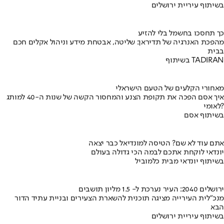
בשיתוף עיריית ירושלים
כך תחסכו בחשמל בלי להזיע
מהפכת האנרגיה של תדיראן: שליטה, אבטחת מידע וניהול אקלים חכם
בבית
בשיתוף TADIRAN
מאחורי הקלעים של הטעם הישראלי
איך אסם הפכה את תקופת הצנע והמחסור הקשה של שנות ה-40 למותג
לאומי?
בשיתוף אסם
אתם עוד לא שם? הטיסה למונדיאל כבר יצאה
יונדאי לוקחת אתכם לבמה הכי גדולה בעולם
בשיתוף יונדאי מבית כלמוביל
ירושלים 2040: העיר נערכת ל- 1.5 מליון תושבים
מנכ"לית העירייה מציגה תוכנית להשארת הצעירים ובניית עתיד הדור
הבא
בשיתוף עיריית ירושלים