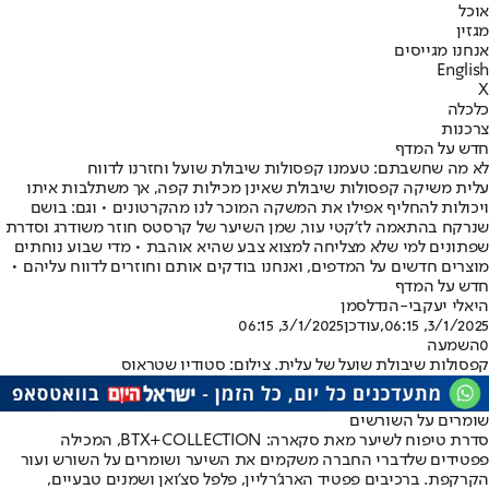
אוכל
מגזין
אנחנו מגייסים
English
X
כלכלה
צרכנות
חדש על המדף
לא מה שחשבתם: טעמנו קפסולות שיבולת שועל וחזרנו לדווח
עלית משיקה קפסולות שיבולת שאינן מכילות קפה, אך משתלבות איתו
ויכולות להחליף אפילו את המשקה המוכר לנו מהקרטונים • וגם: בושם
שנרקח בהתאמה לז'קטי עור, שמן השיער של קרסטס חוזר משודרג וסדרת
שפתונים למי שלא מצליחה למצוא צבע שהיא אוהבת • מדי שבוע נוחתים
מוצרים חדשים על המדפים, ואנחנו בודקים אותם וחוזרים לדווח עליהם •
חדש על המדף
היאלי יעקבי-הנדלסמן
3/1/2025, 06:15
,עודכן
3/1/2025, 06:15
0
השמעה
קפסולות שיבולת שועל של עלית. צילום: סטודיו שטראוס
שומרים על השורשים
סדרת טיפוח לשיער מאת סקארה: BTX+COLLECTION, המכילה
פפטידים שלדברי החברה משקמים את השיער ושומרים על השורש ועור
הקרקפת. ברכיבים פפטיד הארג'רליין, פלפל סצ'ואן ושמנים טבעיים,