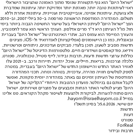
"ישראל היום" הוא גוף תקשורת שנוסד מתוך האמונה שהציבור הישראלי
ראוי לעיתונות טובה יותר, מאוזנת יותר ומדויקת יותר. עיתונות שמדברת
ולא צועקת. עיתונות אמינה, אובייקטיבית ועניינית. עיתונות אחרת וללא
תשלום. המהדורה המודפסת הראשונה פורסמה ב-30 ביולי 2007, וב-2010
הפך "ישראל היום" לעיתון הישראלי בעל שיעור החשיפה הגבוה ביותר בימי
חול. מו"ל העיתון היא ד"ר מרים אדלסון. העורך הראשי הוא עמר לחמנוביץ,
והעורך המייסד הוא עמוס רגב. אתרי האינטרנט של "ישראל היום" בעברית
ובאנגלית, כמו כן היישומונים (אפליקציות) לאנדרואיד ול-iOS, מציגים
חדשות מסביב לשעון, תוכן בלעדי, מבזקים ועדכונים, ניתוחים ופרשנויות,
וידיאו, פודקאסטים ושידורים חיים. פלטפורמות הדיגיטל של "ישראל היום"
כוללות ערוצי חדשות ודעות, תרבות ובידור, לייף סטייל, טכנולוגיה, ספורט,
כלכלה וצרכנות, בריאות, חיילים, אוכל, יהדות, תיירות ורכב. ב-2021 עלו
לאוויר האתר החדש והיישומון החדש של "ישראל היום" בעברית, במטרה
לספק לגולשים חוויה מהירה, עדכנית, בטוחה ונוחה. תכני המהדורה
המודפסת של העיתון זמינים גם באתר, במהדורה יומית מקוונת, ואפשר
לקבל אותם גם בניוזלטר. מועדון ההטבות הייחודי "הקליקה של ישראל
היום" מציע לגולשי האתר הנחות ומבצעים על מוצרים ושירותים. ישראל
היום פתוח להערות, לביקורת ולהצעות לשיפור מקהל הקוראים. פנו אלינו
במייל hayom@israelhayom.co.il.
יום שישי, 5.6.2026
כ' בסיון תשפ"ו
חדשות
דעות
ספורט
ForReal
תרבות ובידור