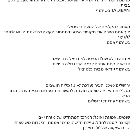
מהפכת האנרגיה של תדיראן: שליטה, אבטחת מידע וניהול אקלים חכם
בבית
בשיתוף TADIRAN
מאחורי הקלעים של הטעם הישראלי
איך אסם הפכה את תקופת הצנע והמחסור הקשה של שנות ה-40 למותג
לאומי?
בשיתוף אסם
אתם עוד לא שם? הטיסה למונדיאל כבר יצאה
יונדאי לוקחת אתכם לבמה הכי גדולה בעולם
בשיתוף יונדאי מבית כלמוביל
ירושלים 2040: העיר נערכת ל- 1.5 מליון תושבים
מנכ"לית העירייה מציגה תוכנית להשארת הצעירים ובניית עתיד הדור
הבא
בשיתוף עיריית ירושלים
שופינג, אמנות ואוכל: המרכז המתחדש של מזרח י-ם
קפיצה קטנה לחו"ל: טיילת חדשה, מיצגי אמנות, וכיכרות משופצות
בהשקעה של 100 מיליון ₪