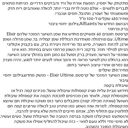
מתקתק של יסמין, הופעת אורח של ורד והבזקים הדריים. הניחוח מתאים
לגברים ולנשים - אולם נוטה לריח גברי יותר, לכאלה שאוהבים ריח חזק
ומשמעותי של זעפרן, מתובל, חמים וענברי.
מחיר:
430 שקלים ל-100 מ"ל
הבושם החדש של AllSaints,צילום: יחסי ציבור
ברק פרחוני
קרסטס חוגגים 60 ומשיקים מחדש את שמן השיער המוכר שלהם Elixir
Ultime, עם פורמולה משודרגת הכוללת שמן קמליה בר, שמן מרולה ושמן
ארגן, להזנת השערה, סיוע נגד פריזיות ויצירת ברק, עם בקבוק אקולוגי
הניתן למילוי חוזר. בדקנו: ריח השמן פרחוני ונעים במיוחד, הוא אינו
שמנוני על השיער, מעניק ברק ופועל גם כמגן חום במהלך עיצוב השיער.
הוא בהחלט נתן לשיער מראה חי והפך אותו לנעים יותר למגע, והיה מצוין
גם כסרום אחרי עיצוב השיער בחום.
מחיר:
230 שקלים
שמן השיער המוכר של קרסטס, Elixir Ultime - מושק מחדש,צילום: יחסי
ציבור
שיבולת בקפה
חידוש מבית עלית מציג קפסולות שיבולת שועל: מכינים קפה רגיל או
מקפסולת קפה, ולאחר מכן מכניסים למכונת הקפה את קפסולת שיבולת
השועל (שאינה מכילה קפה) ומקבלים כחצי כוס משקה שיבולת חם שיוצא
מהקפסולה. למרות שזה נשמע כמו פתרון טוב לכאלה שרוצים קפה חם
לחלוטין עם תחליף חלב, אנחנו חייבים להודות שלא ציפינו להרבה,
והופתענו כשקיבלנו משקה בגרסה הטובה של השיבולת שועל, טעים ועשיר,
לא מימי מדי וללא טעם לוואי - כזה שיכול להחליף אפילו את משקה
השיבולת המוכר והאהוב.