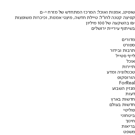
שופינג, אמנות ואוכל: המרכז המתחדש של מזרח י-ם
קפיצה קטנה לחו"ל: טיילת חדשה, מיצגי אמנות, וכיכרות משופצות
בהשקעה של 100 מיליון ₪
בשיתוף עיריית ירושלים
מדורים
ספורט
תרבות ובידור
לייף סטייל
אוכל
תיירות
טכנולוגיה ומדע
הורוסקופ
ForReal
מגזין השבוע
דעות
חדשות בארץ
חדשות בעולם
פוליטי
ביטחוני
חינוך
בריאות
משפט