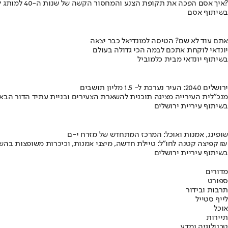
איך אסם הפכה את תקופת הצנע והמחסור הקשה של שנות ה-40 למותג לאומי?
בשיתוף אסם
אתם עוד לא שם? הטיסה למונדיאל כבר יצאה
יונדאי לוקחת אתכם לבמה הכי גדולה בעולם
בשיתוף יונדאי מבית כלמוביל
ירושלים 2040: העיר נערכת ל- 1.5 מליון תושבים
מנכ"לית העירייה מציגה תוכנית להשארת הצעירים ובניית עתיד הדור הבא
בשיתוף עיריית ירושלים
שופינג, אמנות ואוכל: המרכז המתחדש של מזרח י-ם
קפיצה קטנה לחו"ל: טיילת חדשה, מיצגי אמנות, וכיכרות משופצות בהשקעה של 100 מיליון ₪
בשיתוף עיריית ירושלים
מדורים
ספורט
תרבות ובידור
לייף סטייל
אוכל
תיירות
טכנולוגיה ומדע