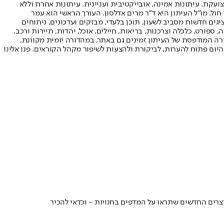
ועקת. עיתונות אמינה, אובייקטיבית ועניינית. עיתונות אחרת וללא
עור החשיפה הגבוה ביותר בימי חול. מו"ל העיתון היא ד"ר מרים אדלסון. העורך הראשי הוא עמר
 והעורך המייסד הוא עמוס רגב. אתרי האינטרנט של "ישראל היום" בעברית ובאנגלית, כמו כן היישומונים (אפליקציות) לאנדרואיד ול-iOS, מציגים חדשות מסביב לשעון, תוכן בלעדי, מבזקים ועדכונים, ניתוחים
, ספורט, כלכלה וצרכנות, בריאות, חיילים, אוכל, יהדות, תיירות ורכב.
דורה המודפסת של העיתון זמינים גם באתר, במהדורה יומית מקוונת,
היום פתוח להערות, לביקורת ולהצעות לשיפור מקהל הקוראים. פנו אלינו
צרים החדשים שתראו על המדפים בחנויות - וכדאי להכיר