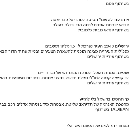
בשיתוף אסם
אתם עוד לא שם? הטיסה למונדיאל כבר יצאה
יונדאי לוקחת אתכם לבמה הכי גדולה בעולם
בשיתוף יונדאי מבית כלמוביל
ירושלים 2040: העיר נערכת ל- 1.5 מליון תושבים
מנכ"לית העירייה מציגה תוכנית להשארת הצעירים ובניית עתיד הדור הבא
בשיתוף עיריית ירושלים
שופינג, אמנות ואוכל: המרכז המתחדש של מזרח י-ם
קפיצה קטנה לחו"ל: טיילת חדשה, מיצגי אמנות, וכיכרות משופצות בהשקעה של 100 מיליון ₪
בשיתוף עיריית ירושלים
כך תחסכו בחשמל בלי להזיע
מהפכת האנרגיה של תדיראן: שליטה, אבטחת מידע וניהול אקלים חכם בבי
בשיתוף TADIRAN
מאחורי הקלעים של הטעם הישראלי