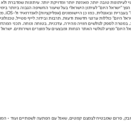
לעיתונות טובה יותר, מאוזנת יותר ומדויקת יותר. עיתונות שמדברת ולא צ
שלום. המהדורה המודפסת הראשונה פורסמה ב-30 ביולי 2007, וב-2010 הפך "ישראל היום" לעיתון הישראלי בעל שי
לחמנוביץ,
ל היום" כוללות ערוצי חדשות ודעות, תרבות ובידור, לייף סטייל, טכנולוגיה
ברית, במטרה לספק לגולשים חוויה מהירה, עדכנית, בטוחה ונוחה. תכני המה
ל היום" מציע לגולשי האתר הנחות ומבצעים על מוצרים ושירותים. ישראל 
אמבק, סרום שמבטיח לצמצם קמטים, שאנל עם הפתעה לשפתיים ועוד • המו