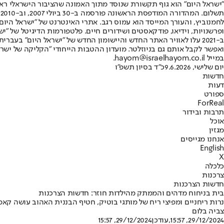
"ישראל היום" הוא גוף תקשורת שנוסד מתוך האמונה שהציבור הישראלי ראוי 
ת
ופרשנויות, וידיאו, פודקאסטים ושידורים חיים. פלטפורמות הדיגיטל של "ישרא
ב-2021 עלו לאוויר האתר החדש והיישומון החדש של "ישראל היום" בע
ואפשר לקבל אותם גם בניוזלטר. מועדון ההטבות הייחודי "הקליקה של ישרא
במייל hayom@israelhayom.co.il.
יום שלישי, 9.6.2026
כ"ד בסיון תשפ"ו
חדשות
דעות
ספורט
ForReal
תרבות ובידור
אוכל
מגזין
אנחנו מגייסים
English
X
כלכלה
צרכנות
חדשות הצרכנות
בית בניחוח מדהים והממתק מהילדות חוזר: חדשות הצרכנות
נרות ריחניים ומפיצי ריח של מותגי בוטיק, חטיף הבננית האהוב עושה ק
צביה בלום
29/12/2024, 15:57
,עודכן
29/12/2024, 15:57