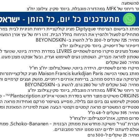
0
השמעה
נר ריחני של MFK במהדורה מוגבלת, ביונד סקין. צילום: יח"צ
מתחילים לפעול ולהפיץ את הניחוח בחלל הבית. זהו ריח של עץ אורן המעוט
מחיר: 725 שקלים ל-200 מ"ל, להשיג ב-BEYONDSKIN
דיפיוזר של דיפטיק, ביונד סקין,צילום: יח"צ
שאנל מציגים מיקרו סרום לשפתיים ES
שפתון למראה מבריק. השפתון נעים לשימוש ועדין, ובעל אפקט מצנן מעט.
מחיר: 260 שקלים
מיקרו סרום לשפתיים, הידרה ביוטי, שאנל,צילום: יח"צ חו"ל
מותג בשמי הנישה Maison Francis kurkdjian Paris מציג קולקציית
נרות
קרמיקה עם הדפס מוזהב, בריחות אורנים ריחניים, מושק ועצים קרמיים ותב
מחיר: 340 שקלים לנר של 280 גרם, להשיג ב-BEYONDSKIN
נר ריחני של MFK במהדורה מוגבלת, ביונד סקין,צילום: יח"צ
מספיק לשימוש גם ביום וגם בלילה, מסייע בשיפור מרקם ואחידות מראה העור
פפטידים המשפרים מראה קמטים וקמטי הבעה ואצת למינריה המאזנת ומש
מחיר: 395 שקלים ל-48 מ"ל
סרום מתקן, אורג'ינס,צילום: יח"צחו"ל
חברת "ג
אולם לדעתנו ילדים יהנו ממנו יותר ממבוגרים.
מחיר: 23 שקלים ל-300 גרם