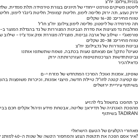
בננית,צילום: יח"צ
ליפטון משיקים פורמט ייחודי של תיונים בצורת פירמידה תלת ממדית, ש
ירוק נענע, תה ירוק מליסה לימון, חליטת קמומיל, חליטת ג'ינג'ר לימון, חלי
טווח מחירים: 16-20 שקלים
תה פירמידה של ליפטון, מליסה לימון,צילום: יח"צ חו"ל
פורמאג’י - שילוב של ארבה גבינות, מוצרלה מגוררת ומק אנד צ’יז - שילוב ש
טווח מחירים: 20-38 שקלים
גבינות מגוררות של גד,צילום: יח"צ
טעינו? נתקן! אם מצאתם טעות בכתבה, נשמח שתשתפו אותנו
גבינות
חדשות הצרכנות
טיפוח העור
נרות
תה ירוק
כדאי
להכיר
שופינג, אמנות ואוכל: המרכז המתחדש של מזרח י-ם
קפיצה קטנה לחו"ל: טיילת חדשה, מיצגי אמנות, וכיכרות משופצות בהשקעה של 100 מיליון ₪
בשיתוף עיריית ירושלים
כך תחסכו בחשמל בלי להזיע
מהפכת האנרגיה של תדיראן: שליטה, אבטחת מידע וניהול אקלים חכם בבי
בשיתוף TADIRAN
מאחורי הקלעים של הטעם הישראלי
איך אסם הפכה את תקופת הצנע והמחסור הקשה של שנות ה-40 למותג לאומי?