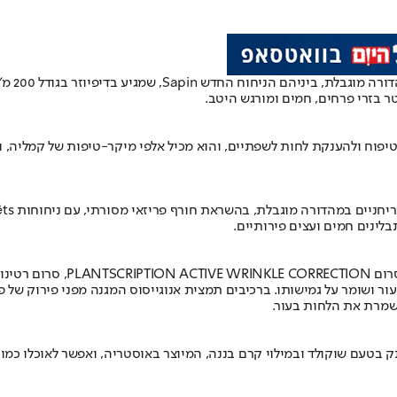
מותג הב
ר בזרי פרחים, חמים ומורגש היטב.
LEVR בסדרת הידרה ביוטי, שנועד לטיפוח ולהענקת לחות לשפתיים, והוא מכיל אלפי מיקר-טי
לינים חמים ועצים פירותיים.
ORIGINS משיקים מוצר חדש בסדר
 ושומר על גמישותו. ברכיבים תמצית אנוגייסוס המגנה מפני פירוק של פיב
מרת את הלחות בעור.
ורי" משיקה מחדש את ממתק הבננית - Schoko-Bananen, ממתק בטעם שוקולד ובמילוי קרם בננה, המיוצר 