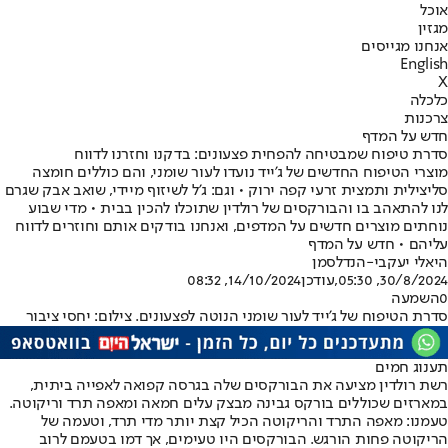
אוכל
מגזין
אנחנו מגייסים
English
X
כלכלה
צרכנות
חדש על המדף
סדרת טיפוח שמבטיחה להפחית פצעונים: בדקנו וחזרנו לדווח
מוצרי הטיפוח החדשים של ג'ייד נועדו לעור שומני, והם כוללים חומצה
סליצילית ותמצית זרעי קפה ירוק • וגם: ג'ל לשיזוף מיידי, שואב אבק שגרם
לנו להתאהב בו והבורקסים של רולדין שתוכלו להכין בבית • מדי שבוע
נוחתים מוצרים חדשים על המדפים, ואנחנו בודקים אותם וחוזרים לדווח
עליהם • חדש על המדף
היאלי יעקבי-הנדלסמן
30/8/2024, 05:30
,עודכן
14/10/2024, 08:32
0
השמעה
סדרת הטיפוח של ג'ייד לעור שומני הנוטה לפצעונים. צילום: יחסי ציבור
תענוג חמים
רשת רולדין מציעה את הבורקסים שלה בגרסה קפואה לאפייה ביתית,
במארזים שכוללים בורקס גבינה מבצק עלים חמאה ומאפה תרד וריקוטה.
טעמנו: מאפה התרד והריקוטה הכיל קצת יותר מדי תרד, וטעמה של
הריקוטה פחות הורגש. הבורקסים היו טעימים, אך דמו בטעמם לרוב