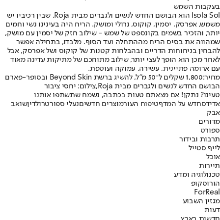
בעקבות השמש
Isola Sol הוא הבושם החדש לנשים ולגברים מבית Roja, שבין רכיביו יש
משמש, אפרסק, יסמין, קוקוס, נרולי ומושק. הריח היה בעינינו נשי וחמים
יותר, והזכיר בשמים בקונספט של שמש - שילוב חזק של יסמין עם מושק,
שמהווה את בסיס הריח מההתחלה ועד הסוף. מלבדו, בתחילה אפשר
להבחין בניחוחות הדריים ובהבלחות קטנות של קוקוס ושל אפרסק, אבל
לאחר מכן הוא הופך לעצי יותר, שילוב מתוחכם של מתיקות עדינה מאוד
עם ארומה פתיינית, עשירה, עמוקה ועוטפת.
מחיר:
1,800 שקלים ל־50 מ"ל, להשיג ברשת Beyond Skin ובסופר-פארם
הבושם החדש לנשים ולגברים מבית Roja,צילום: יחסי ציבור
טעינו? נתקן! אם מצאתם טעות בכתבה, נשמח שתשתפו אותנו
אדידס
חדש על המדף
טיפוח העור
מוצרים חדשים
נעלי ספורט
רולדין
שואב
אבק
מדורים
ספורט
תרבות ובידור
לייף סטייל
אוכל
תיירות
טכנולוגיה ומדע
הורוסקופ
ForReal
מגזין השבוע
דעות
חדשות בארץ