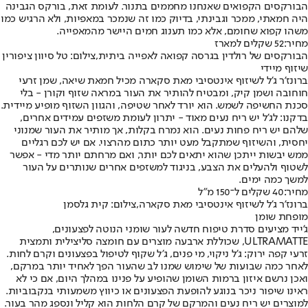
הבורקסים הקפואים שאנחנו מחממים בתנור. לעומת זאת, בורקס הגבינה
היה חמאתי, ממכר וגבינתי, בדיוק כמו זה שנמכר במאפיות, ולא הרגיש כמו
משהו קפוא שחומם, אלא כמו תענוג חמים היישר מהמאפייה.
מחיר:
52 שקלים למארז
הבורקסים של רולדין בגרסה קפואה לאפייה ביתית,צילום: טל סיוון ציפורין
שיזוף מיידי
ברונז'ר ג'ל לשיזוף אינטסיבי מאת סקארה מכיל חמאת שיאה, שמן זרעי
חוחובה ושמן קיק, ומבטיח להותיר את העור במראה שזוף וקורן - בלי
סכנת החשיפה לשמש. הוא יורד לאחר שטיפה, והגוון השזוף מופיע מיידית.
בדקנו: לג'ל יש ריח נעים מאוד - יתרון לעומת משזפים עמידים אחרים,
שלהם יש ריח פחות נעים. הוא נמרח בקלות, אך מותיר את העור שמנוני
יחסית, והשיזוף שמתקבל מעט יותר כתום מהרצוי. אם יש לכם רגליים
ממש יבשות ייתכן שהוא יתאים לכם יותר, ואם מרחתם יותר מדי - אפשר
לשטוף ולהעלים את הצבע, בניגוד למשזפים אחרים שנותרים על העור
למשך כמה ימים.
מחיר:
40 שקלים ל־150 מ"ל
ברונז'ר ג'ל לשיזוף אינטסיבי מאת סקארה,צילום: קית גלסמן
מופחת שומן
ג'ייד מציעים סדרת טיפוח חדשה לעור שומני הנוטה לפצעונים,
ULTRAMATTE, שכוללת ארבעה מוצרים עם חומצה סליצילית ותמצית
זרעי קפה ירוק: ג'ל ניקוי, מי פנים, ג'ל שקוף לטיפול בפצעונים וקרם לחות.
לאחר כמה שבועות של שימוש שמנו לב שהעור הפך לאחיד יותר במרקם,
ואכן נרשם איזון ברמות השומן שהופיע על פנינו במהלך היום, אם כי לא
ראינו שיפור ניכר בנוגע להופעת הפצעונים או כיווץ משמעותי בנקבוביות.
למוצרים יש ריח נעים והמרקם של קרם הלחות הוא קליל ונספג מהר בעור.