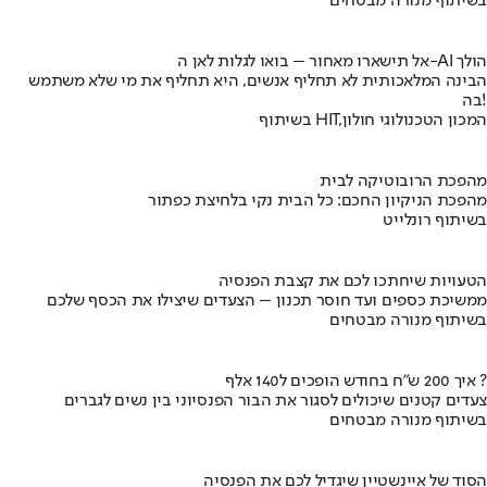
בשיתוף מנורה מבטחים
אל תישארו מאחור – בואו לגלות לאן ה-AI הולך
הבינה המלאכותית לא תחליף אנשים, היא תחליף את מי שלא משתמש
בה!
בשיתוף HIT,המכון הטכנולוגי חולון
מהפכת הרובוטיקה לבית
מהפכת הניקיון החכם: כל הבית נקי בלחיצת כפתור
בשיתוף רונלייט
הטעויות שיחתכו לכם את קצבת הפנסיה
ממשיכת כספים ועד חוסר תכנון – הצעדים שיצילו את הכסף שלכם
בשיתוף מנורה מבטחים
איך 200 ש"ח בחודש הופכים ל140 אלף ?
צעדים קטנים שיכולים לסגור את הבור הפנסיוני בין נשים לגברים
בשיתוף מנורה מבטחים
הסוד של איינשטיין שיגדיל לכם את הפנסיה