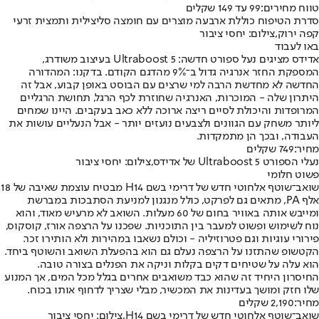
טווח מחירים:
99 עד 149 שקלים
סדרת הטיפוח כוללת ארבעה מוצרים עם חומצה סליצילית ותמצית זרעי
קפה ירוק,צילום: יחסי ציבור
באו לעבוד
אדידס מציגים נעל ספורט חדשה: Ultraboost 5 בעיצוב משודרג,
המספקת החזר אנרגיה גדול ב־9% מהדגם הקודם. בדקנו: המהדורה
החדשה לא מחדשת הרבה למי שרצים עם הבוסט באופן קבוע, אבל זה
היתרון שלה - המוכרות, האנרגיה שחוזרת לכף הרגל, תחושת הרגליים
המרופדות והיכולת לסיים ריצה ארוכה ללא כאב בעקבים. היינו שמחים
ליותר משחק עם הגוונים ולצבעים נועזים יותר - אבל הנעליים עושות את
העבודה, ובכך הן מתמקדות.
מחיר:
749 שקלים
נעלי הספורט Ultraboost 5 של אדידס,צילום: יחסי ציבור
פשוט חלומי
שואב־שוטף אלחוטי חדש של דרימי בשם H14 מבטיח עוצמת שאיבה של 18
אלף PA, מתאים גם לפרקט, כולל מנגנון למניעת הסתבכות במברשת
ומייבש אותה באוויר בחום של 60 מעלות. השואב לא מרעיש מאוד, והוא
נוח לשימוש ופשוט למעבר בין התוכניות. שפכנו על הרצפה אורז, קוסקוס,
פירורי עוגיות וגם פטרוזיליה - וכולם נשאבו במהירות ולא הותירו זכר.
הקטשופ שהתזנו על הרצפה נעלם גם הוא בהפעלת השואב והשוטף ביחד.
הוא עלה על שטיחים דקים בקלות וניקה את הפנלים בצורה טובה.
החיסרון היחיד זה שהוא כבד משואבים אחרים בגלל מכל המים, אך המנוע
שלו חזק ומושך בעדינות את המכשיר, מבלי שצריך לדחוף אותו בכוח.
מחיר:
2,190 שקלים
שואב־שוטף אלחוטי חדש של דרימי בשם H14,צילום: יחסי ציבור