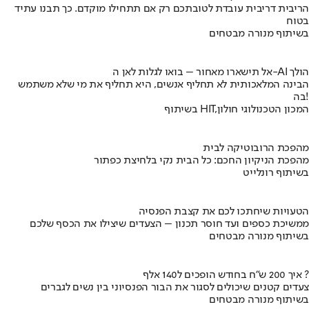
הריבית דריבית עובדת לטובתכם רק אם תתחילו מוקדם. כך תבנו עתיד
בטוח
בשיתוף מנורה מבטחים
אל תישארו מאחור – בואו לגלות לאן ה-AI הולך
הבינה המלאכותית לא תחליף אנשים, היא תחליף את מי שלא משתמש
בה!
בשיתוף HIT,המכון הטכנולוגי חולון
מהפכת הרובוטיקה לבית
מהפכת הניקיון החכם: כל הבית נקי בלחיצת כפתור
בשיתוף רונלייט
הטעויות שיחתכו לכם את קצבת הפנסיה
ממשיכת כספים ועד חוסר תכנון – הצעדים שיצילו את הכסף שלכם
בשיתוף מנורה מבטחים
איך 200 ש"ח בחודש הופכים ל140 אלף ?
צעדים קטנים שיכולים לסגור את הבור הפנסיוני בין נשים לגברים
בשיתוף מנורה מבטחים