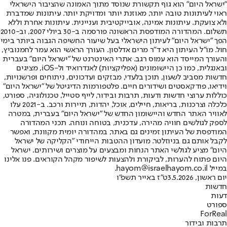
"ישראל היום" הוא גוף תקשורת שנוסד מתוך האמונה שהציבור הישראלי
ראוי לעיתונות טובה יותר, מאוזנת יותר ומדויקת יותר. עיתונות שמדברת
ולא צועקת. עיתונות אמינה, אובייקטיבית ועניינית. עיתונות אחרת וללא
תשלום. המהדורה המודפסת הראשונה פורסמה ב-30 ביולי 2007, וב-2010
הפך "ישראל היום" לעיתון הישראלי בעל שיעור החשיפה הגבוה ביותר בימי
חול. מו"ל העיתון היא ד"ר מרים אדלסון. העורך הראשי הוא עמר לחמנוביץ,
והעורך המייסד הוא עמוס רגב. אתרי האינטרנט של "ישראל היום" בעברית
ובאנגלית, כמו כן היישומונים (אפליקציות) לאנדרואיד ול-iOS, מציגים
חדשות מסביב לשעון, תוכן בלעדי, מבזקים ועדכונים, ניתוחים ופרשנויות,
וידיאו, פודקאסטים ושידורים חיים. פלטפורמות הדיגיטל של "ישראל היום"
כוללות ערוצי חדשות ודעות, תרבות ובידור, לייף סטייל, טכנולוגיה, ספורט,
כלכלה וצרכנות, בריאות, חיילים, אוכל, יהדות, תיירות ורכב. ב-2021 עלו
לאוויר האתר החדש והיישומון החדש של "ישראל היום" בעברית, במטרה
לספק לגולשים חוויה מהירה, עדכנית, בטוחה ונוחה. תכני המהדורה
המודפסת של העיתון זמינים גם באתר, במהדורה יומית מקוונת, ואפשר
לקבל אותם גם בניוזלטר. מועדון ההטבות הייחודי "הקליקה של ישראל
היום" מציע לגולשי האתר הנחות ומבצעים על מוצרים ושירותים. ישראל
היום פתוח להערות, לביקורת ולהצעות לשיפור מקהל הקוראים. פנו אלינו
במייל hayom@israelhayom.co.il.
יום ראשון, 3.5.2026
ט"ז באייר תשפ"ו
חדשות
דעות
ספורט
ForReal
תרבות ובידור