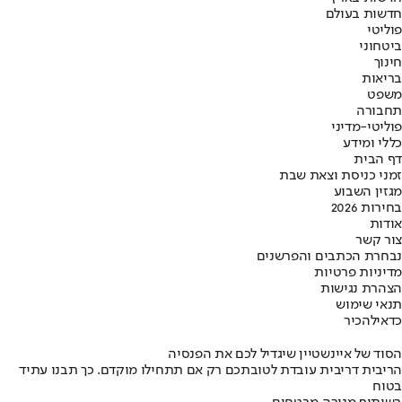
חדשות בעולם
פוליטי
ביטחוני
חינוך
בריאות
משפט
תחבורה
פוליטי-מדיני
כללי ומידע
דף הבית
זמני כניסת וצאת שבת
מגזין השבוע
בחירות 2026
אודות
צור קשר
נבחרת הכתבים והפרשנים
מדיניות פרטיות
הצהרת נגישות
תנאי שימוש
כדאי
להכיר
הסוד של איינשטיין שיגדיל לכם את הפנסיה
הריבית דריבית עובדת לטובתכם רק אם תתחילו מוקדם. כך תבנו עתיד
בטוח