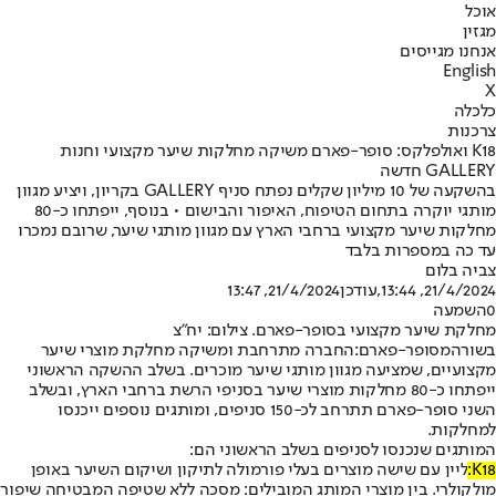
אוכל
מגזין
אנחנו מגייסים
English
X
כלכלה
צרכנות
K18 ואולפלקס: סופר-פארם משיקה מחלקות שיער מקצועי וחנות
GALLERY חדשה
בהשקעה של 10 מיליון שקלים נפתח סניף GALLERY בקריון, ויציע מגוון
מותגי יוקרה בתחום הטיפוח, האיפור והבישום • בנוסף, ייפתחו כ-80
מחלקות שיער מקצועי ברחבי הארץ עם מגוון מותגי שיער, שרובם נמכרו
עד כה במספרות בלבד
צביה בלום
21/4/2024, 13:44
,עודכן
21/4/2024, 13:47
0
השמעה
מחלקת שיער מקצועי בסופר-פארם. צילום: יח"צ
בשורה
מסופר-פארם:
החברה מתרחבת ומשיקה מחלקת מוצרי שיער
מקצועיים, שמציעה מגוון מותגי שיער מוכרים. בשלב ההשקה הראשוני
ייפתחו כ-80 מחלקות מוצרי שיער בסניפי הרשת ברחבי הארץ, ובשלב
השני סופר-פארם תתרחב לכ-150 סניפים, ומותגים נוספים ייכנסו
למחלקות.
המותגים שנכנסו לסניפים בשלב הראשוני הם:
K18:
ליין עם שישה מוצרים בעלי פורמולה לתיקון ושיקום השיער באופן
מולקולרי. בין מוצרי המותג המובילים: מסכה ללא שטיפה המבטיחה שיפור