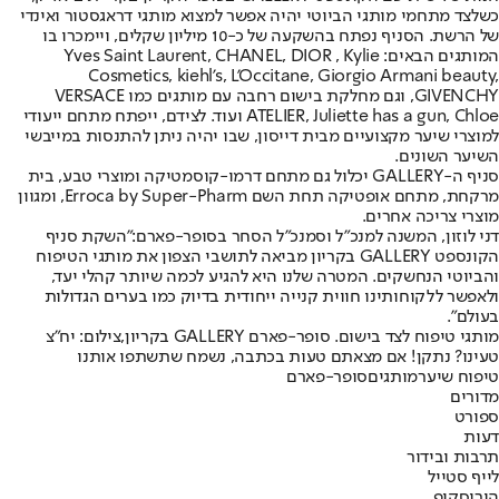
כשלצד מתחמי מותגי הביוטי יהיה אפשר למצוא מותגי דראגסטור ואינדי
של הרשת. הסניף נפתח בהשקעה של כ-10 מיליון שקלים, ויימכרו בו
המותגים הבאים: Yves Saint Laurent, CHANEL, DIOR , Kylie
Cosmetics, kiehl's, L'Occitane, Giorgio Armani beauty,
GIVENCHY, וגם מחלקת בישום רחבה עם מותגים כמו VERSACE
ATELIER, Juliette has a gun, Chloe ועוד. לצידם, ייפתח מתחם ייעודי
למוצרי שיער מקצועיים מבית דייסון, שבו יהיה ניתן להתנסות במייבשי
השיער השונים.
סניף ה-GALLERY יכלול גם מתחם דרמו-קוסמטיקה ומוצרי טבע, בית
מרקחת, מתחם אופטיקה תחת השם Erroca by Super-Pharm, ומגוון
מוצרי צריכה אחרים.
דני לוזון, המשנה למנכ"ל וסמנכ"ל הסחר בסופר-פארם:
"השקת סניף
הקונספט GALLERY בקריון מביאה לתושבי הצפון את מותגי הטיפוח
והביוטי הנחשקים. המטרה שלנו היא להגיע לכמה שיותר קהלי יעד,
ולאפשר ללקוחותינו חווית קנייה ייחודית בדיוק כמו בערים הגדולות
בעולם".
מותגי טיפוח לצד בישום. סופר-פארם GALLERY בקריון,צילום: יח"צ
טעינו? נתקן! אם מצאתם טעות בכתבה, נשמח שתשתפו אותנו
טיפוח שיער
מותגים
סופר-פארם
מדורים
ספורט
דעות
תרבות ובידור
לייף סטייל
הורוסקופ