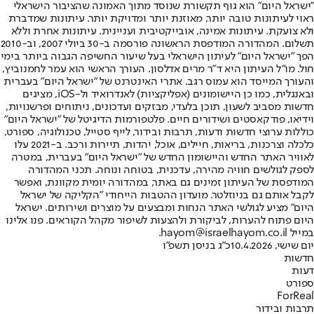
"ישראל היום" הוא גוף תקשורת שנוסד מתוך האמונה שהציבור הישראלי
ראוי לעיתונות טובה יותר, מאוזנת יותר ומדויקת יותר. עיתונות שמדברת
ולא צועקת. עיתונות אמינה, אובייקטיבית ועניינית. עיתונות אחרת וללא
תשלום. המהדורה המודפסת הראשונה פורסמה ב-30 ביולי 2007, וב-2010
הפך "ישראל היום" לעיתון הישראלי בעל שיעור החשיפה הגבוה ביותר בימי
חול. מו"ל העיתון היא ד"ר מרים אדלסון. העורך הראשי הוא עמר לחמנוביץ,
והעורך המייסד הוא עמוס רגב. אתרי האינטרנט של "ישראל היום" בעברית
ובאנגלית, כמו כן היישומונים (אפליקציות) לאנדרואיד ול-iOS, מציגים
חדשות מסביב לשעון, תוכן בלעדי, מבזקים ועדכונים, ניתוחים ופרשנויות,
וידיאו, פודקאסטים ושידורים חיים. פלטפורמות הדיגיטל של "ישראל היום"
כוללות ערוצי חדשות ודעות, תרבות ובידור, לייף סטייל, טכנולוגיה, ספורט,
כלכלה וצרכנות, בריאות, חיילים, אוכל, יהדות, תיירות ורכב. ב-2021 עלו
לאוויר האתר החדש והיישומון החדש של "ישראל היום" בעברית, במטרה
לספק לגולשים חוויה מהירה, עדכנית, בטוחה ונוחה. תכני המהדורה
המודפסת של העיתון זמינים גם באתר, במהדורה יומית מקוונת, ואפשר
לקבל אותם גם בניוזלטר. מועדון ההטבות הייחודי "הקליקה של ישראל
היום" מציע לגולשי האתר הנחות ומבצעים על מוצרים ושירותים. ישראל
היום פתוח להערות, לביקורת ולהצעות לשיפור מקהל הקוראים. פנו אלינו
במייל hayom@israelhayom.co.il.
יום שישי, 10.4.2026
כ"ג בניסן תשפ"ו
חדשות
דעות
ספורט
ForReal
תרבות ובידור