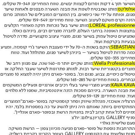
השיער תוך 4 דקות וסרום לקצוות יבשים. טווח המחירים: 79-349 שקלים.
אולפלקס:
מותג שמבטיח לשנות את מבנה השערה מבפנים ולאחות שיער
פגום, ופותח על ידי שני כימאים. בין המוצרים המובילים של המותג: סרום
הזנה וקרם משקם לעיצוב השיער. טווח מחירים: 159-549 שקלים.
LOREAL professionne:
מותג שיער בעל נוכחות חזקה מאחורי הקלעים
בתצוגות האופנה ברחבי העולם, לחברה מוצרים רבים, ביניהם כאלה
שמציעים טיפול עמוק בשיער פגום, מוצרי עיצוב מקצועיים, סדרה לטיפול
בבעיות בקרקפת ועוד.
SEBASTIAN:
הוקם בשנות ה-70 על ידי מעצבת השיער ג'רי קוסנזה, ומציע
כמה סדרות לטיפול בשיער – ביניהן לשיער פגום, מתולתל ועוד. טווח
מחירים: 120-335 שקלים.
Wella Professionals:
מותג שקיים יותר מ-140 שנה, עם מגוון רחב של
מוצרים בקטגוריות שיער רבות. למותג פתרונות לשיער שעבר החלקה או
טיפולים כימיים, צבוע, פגום וכו'. בסופר-פארם ניתן יהיה למצוא 10 מוצרים
נבחרים, בטווח מחירים של 165-285 שקלים.
KAVA KAVA:
מציע מוצרי שיער בעלי רכיבים אורגניים ופעילים המשקמים
את מבנה השערה. ביניהם מסכות הזנה אינטנסיביות, שמפו ללא מלחים
ועוד. טווח מחירים: 59-129 שקלים.
הרצליה אשכנזי, מנהלת שיווק וסחר קוסמטיקה בסופר-פארם:
"המוצרים
המתקדמים ביותר, שאותם היה ניתן להשיג עד כה במספרות בלבד, יהיו
זמינים לכל אחת קרוב לבית בחנויות הרשת ובסופר-פארם אונליין".
סניף GALLERY בקריון,צילום: יח"צ
פעם שלישית גאלרי
התרחבות נוספת של סופר-פארם מגיעה מכיוון צפון – הרשת משיקה
חנות שלישית עם הקונספט GALLERY בעופר הקריון בקריית ביאליק,