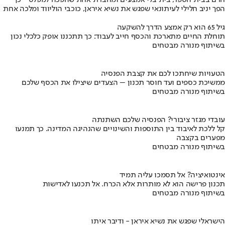
חרם בבית הספר, בית בלי אמצעים ומחברת אחת שהפכה למפלט - כך
הפך יניב חלילי לעיתונאי שפגש את נשיא איראן, כוכבי הוליווד ומלכה אחת
גיל 65 הוא רק אמצע הדרך להשקעה
תוחלת החיים מתארכת והכסף חייב לעבוד: כך תתכננו אופק כלכלי נכון
בשיתוף מנורה מבטחים
הטעויות שיחתכו לכם את קצבת הפנסיה
ממשיכת כספים ועד חוסר תכנון – הצעדים שיצילו את הכסף שלכם
בשיתוף מנורה מבטחים
עובדי מגזר ציבורי? הפנסיה שלכם השתנתה
קל ללכת לאיבוד בין התוספות והשינויים שהנהיגה המדינה. כך תמנעו
מפערים בקצבה
בשיתוף מנורה מבטחים
אינטואיציה? אל תסמכו עליה תמיד
תכנון פרישה הוא לא מותרות אלא הכרח. אל תכנעו לאדישות
בשיתוף מנורה מבטחים
הישראלי שפגש את נשיא איראן - ודיבר איתו