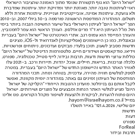
"ישראל היום" הוא גוף תקשורת שנוסד מתוך האמונה שהציבור הישראלי
ראוי לעיתונות טובה יותר, מאוזנת יותר ומדויקת יותר. עיתונות שמדברת
ולא צועקת. עיתונות אמינה, אובייקטיבית ועניינית. עיתונות אחרת וללא
תשלום. המהדורה המודפסת הראשונה פורסמה ב-30 ביולי 2007, וב-2010
הפך "ישראל היום" לעיתון הישראלי בעל שיעור החשיפה הגבוה ביותר בימי
חול. מו"ל העיתון היא ד"ר מרים אדלסון. העורך הראשי הוא עמר לחמנוביץ,
והעורך המייסד הוא עמוס רגב. אתרי האינטרנט של "ישראל היום" בעברית
ובאנגלית, כמו כן היישומונים (אפליקציות) לאנדרואיד ול-iOS, מציגים
חדשות מסביב לשעון, תוכן בלעדי, מבזקים ועדכונים, ניתוחים ופרשנויות,
וידיאו, פודקאסטים ושידורים חיים. פלטפורמות הדיגיטל של "ישראל היום"
כוללות ערוצי חדשות ודעות, תרבות ובידור, לייף סטייל, טכנולוגיה, ספורט,
כלכלה וצרכנות, בריאות, חיילים, אוכל, יהדות, תיירות ורכב. ב-2021 עלו
לאוויר האתר החדש והיישומון החדש של "ישראל היום" בעברית, במטרה
לספק לגולשים חוויה מהירה, עדכנית, בטוחה ונוחה. תכני המהדורה
המודפסת של העיתון זמינים גם באתר, במהדורה יומית מקוונת, ואפשר
לקבל אותם גם בניוזלטר. מועדון ההטבות הייחודי "הקליקה של ישראל
היום" מציע לגולשי האתר הנחות ומבצעים על מוצרים ושירותים. ישראל
היום פתוח להערות, לביקורת ולהצעות לשיפור מקהל הקוראים. פנו אלינו
במייל hayom@israelhayom.co.il.
יום שלישי, 21.4.2026
ד' באייר תשפ"ו
חדשות
דעות
ספורט
ForReal
תרבות ובידור