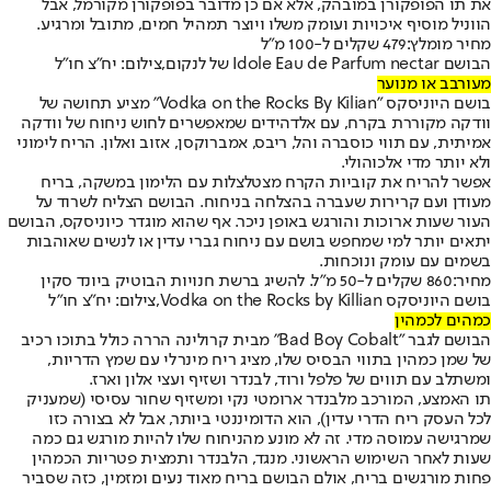
את תו הפופקורן במובהק, אלא אם כן מדובר בפופקורן מקורמל, אבל
הווניל מוסיף איכויות ועומק משלו ויוצר תמהיל חמים, מתובל ומרגיע.
מחיר מומלץ:
479 שקלים ל-100 מ"ל
הבושם Idole Eau de Parfum nectar של לנקום,צילום: יח"צ חו"ל
מעורבב או מנוער
בושם היוניסקס "Vodka on the Rocks By Kilian" מציע תחושה של
וודקה מקוררת בקרח, עם אלדהידים שמאפשרים לחוש ניחוח של וודקה
אמיתית, עם תווי כוסברה והל, ריבס, אמברוקסן, אזוב ואלון. הריח לימוני
ולא יותר מדי אלכוהולי.
אפשר להריח את קוביות הקרח מצטלצלות עם הלימון במשקה, בריח
מעודן ועם קרירות שעברה בהצלחה בניחוח. הבושם הצליח לשרוד על
העור שעות ארוכות והורגש באופן ניכר. אף שהוא מוגדר כיוניסקס, הבושם
יתאים יותר למי שמחפש בושם עם ניחוח גברי עדין או לנשים שאוהבות
בשמים עם עומק ונוכחות.
מחיר:
860 שקלים ל-50 מ"ל. להשיג ברשת חנויות הבוטיק ביונד סקין
בושם היוניסקס Vodka on the Rocks by Killian,צילום: יח"צ חו"ל
כמהים לכמהין
הבושם לגבר "Bad Boy Cobalt" מבית קרולינה הררה כולל בתוכו רכיב
של שמן כמהין בתווי הבסיס שלו, מציג ריח מינרלי עם שמץ הדריות,
ומשתלב עם תווים של פלפל ורוד, לבנדר ושזיף ועצי אלון וארז.
תו האמצע, המורכב מלבנדר ארומטי נקי ומשזיף שחור עסיסי (שמעניק
לכל העסק ריח הדרי עדין), הוא הדומיננטי ביותר, אבל לא בצורה כזו
שמרגישה עמוסה מדי. זה לא מונע מהניחוח שלו להיות מורגש גם כמה
שעות לאחר השימוש הראשוני. מנגד, הלבנדר ותמצית פטריות הכמהין
פחות מורגשים בריח, אולם הבושם בריח מאוד נעים ומזמין, כזה שסביר