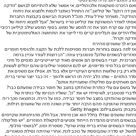
מרב ונונו,צילום: גליה טולצינסקי
ואם הזכרנו משקאות אלכוהוליים, אי אפשר שלא להתייחס לבושם "וודקה
און דה רוקס" של קיליאן."זה התחיל כאתגר לנסות ולמצוא את ניחוח
הוודקה", משחזר שירל עודד, מנכ"ל חטיבת הבישום בקבוצת החברות
אסתי לאודר המשווקת את קיליאן פריז בישראל, "אבל למצוא ניחוח של
וודקה עם קרח הפך את זה למסע של ממש. בסוף המסע שילב קיליאן רכיבי
אלדהידים עם תבלינים קרים כדי לייצר את התחושה האולטימטיבית של
וודקה וקרח".
אביא לך שושנים מהירח
אז למה בעצם בוחרות חברות מסוימות ללכת על הקצה ולהוסיף חומרים
מוזרים לבשמים שלהן? פנטנוביץ עונה: "הן רוצות לעורר עניין ברמה
הצרכנית. יוצרי הבשמים הם אנשים מאוד קריאייטיביים, מנסים כל מיני
חומרים בכל מיני מדיומים, יש להם אינספור שילובים שהם יכולים לעשות,
ולא רק בין שלושת התווים העיקריים אלא בכל תו. אפילו אם משנים את
סדר התווים - שתו הלב יהיה תו הראש ולהפך - זה כבר יוצר שינוי בריח.
הם משחקים עם מולקולה שמעניינת אותם".
על בושם עם עלי כותרת שהוחזקו במצב של חוסר כבידה שמעתם כבר?
לדברי פנטנוביץ, לשיסיידו יש את "זן", שאליו הכניסו עלי כותרת של
שושנים שהוחזקו במצב של חוסר כבידה, כמו על הירח, וכתוצאה מכך ריח
התמצית שהופקה מהם הרבה יותר עדין ושונה מזה של שושנים רגילות.
בקבוק בושם,צילום: Getty Images
ניחוח שושנים שגדלו בחלל הוא אכן מיוחד, אבל חלק מהניחוחות שקיימים
בבשמים חורגים מהגדרת הייחוד ומגיעים לסקאלת המוזרים. "יש מולקולה
באחד הבשמים שהיא בריח צמיג שרוף", מספרת ונונו, "לבושמי סרג'וף,
למשל, יש סדרה שמבוססת על כוכב לכת, אחרי שהיתה נפילת מטאורים,