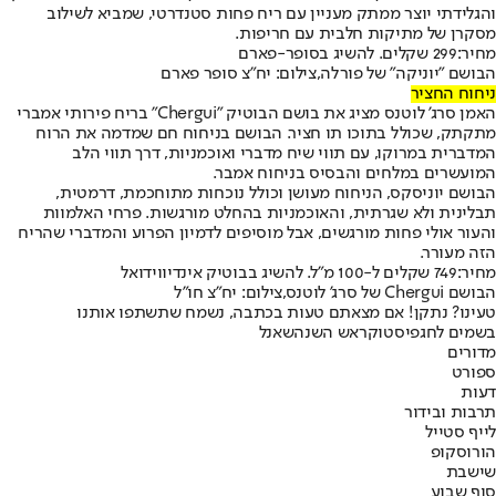
והגלידתי יוצר ממתק מעניין עם ריח פחות סטנדרטי, שמביא לשילוב
מסקרן של מתיקות חלבית עם חריפות.
מחיר:
299 שקלים. להשיג בסופר-פארם
הבושם "יוניקה" של פורלה,צילום: יח"צ סופר פארם
ניחוח החציר
האמן סרג' לוטנס מציג את בושם הבוטיק "Chergui" בריח פירותי אמברי
מתקתק, שכולל בתוכו תו חציר. הבושם בניחוח חם שמדמה את הרוח
המדברית במרוקו, עם תווי שיח מדברי ואוכמניות, דרך תווי הלב
המועשרים במלחים והבסיס בניחוח אמבר.
הבושם יוניסקס, הניחוח מעושן וכולל נוכחות מתוחכמת, דרמטית,
תבלינית ולא שגרתית, והאוכמניות בהחלט מורגשות. פרחי האלמוות
והעור אולי פחות מורגשים, אבל מוסיפים לדמיון הפרוע והמדברי שהריח
הזה מעורר.
מחיר:
749 שקלים ל-100 מ"ל. להשיג בבוטיק אינדיווידואל
הבושם Chergui של סרג' לוטנס,צילום: יח"צ חו"ל
טעינו? נתקן! אם מצאתם טעות בכתבה, נשמח שתשתפו אותנו
בשמים לחג
פיסטוק
ראש השנה
שאנל
מדורים
ספורט
דעות
תרבות ובידור
לייף סטייל
הורוסקופ
שישבת
סוף שבוע