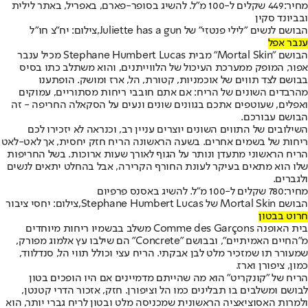
מחיר:
449 שקלים ל-100 מ"ל. להשיג בסופר-פארם, באפריל, באתר לילית
ובביונד סקין
הבושם לנשים "לילי פנטזי" של Juliette has a gun,צילום: יח"צ חו"ל
ענבר אפל
הבושם "Mortal Skin" מבית Stephane Humbert Lucas מכיל ענבר
אפור, המופק ממערכת העיכול של הלווייתנים, והוא משתלב כתו בסיס
בבושם לצד תווים של אוכמניות, קטורת, הל, ארז ומושק. הופתענו
מהרבדים השונים של הריח: אם אתם חובבי ריחות מסתוריים, עמוקים
ואפלים, שעוטפים אתכם בגוונים שונים ונעים על הסקאלה החריפה - זה
הבושם עבורכם.
השילובים של התווים השונים יוצרים עניין רב, וכנראה לא יזכירו לכם
ריחות של בשמים אחרים. בשעה הראשונה הריח חזק יחסית, אך לאט-לאט
הריח הראשוני מתעדן ונותר על הגוף לאורך שעות ארוכות. בשל החריפות
שלו הוא מתאים בעיקר לעונת החורף הקרירה, אבל בהחלט יתאים לנשים
ולגברים.
מחיר:
780 שקלים ל-100 מ"ל. להשיג באסנס פרפיום
הבושם Mortal Skin של Stephane Humbert Lucas,צילום: יחסי ציבור
חרוט בבטון
בית האופנה Comme des Garçons משלב בבשמיו ריחות מיוחדים
מ"החיים האמיתיים", ובבושם "Concrete" הם שילבו עץ אלמוג מפורק,
שמעורר תו שמזכיר מלט לבן אבקתי. הריח עצי וכולל תווי הל, סנדלווד,
כמון, ציפורן וארז.
הריח של "קונקריט" הוא מה שהייתם מדמיינים אם היו הופכים בטון
לבושם ומשלבים בו תבלינים כמו הל וציפורן. חזק, אזכור הדרי קטנטן,
ולמרות האסוציאציה הראשונית שמכניסה מלט ובטון לריח גברי יותר, הוא