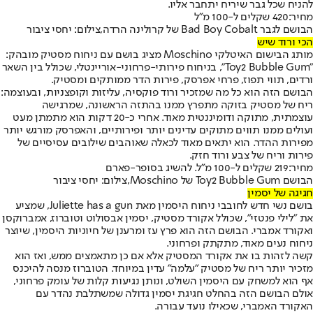
להניח שכל גבר שיריח יתחבר אליו.
מחיר:
420 שקלים ל-100 מ"ל
הבושם לגבר Bad Boy Cobalt של קרולינה הרדה,צילום: יחסי ציבור
הכי ורוד שיש
מותג הבישום האיטלקי Moschino מציג בושם עם ניחוח מסטיק מובהק:
"Toy2 Bubble Gum", בניחוח פירותי-פרחוני-אוריינטלי, שכולל בין השאר
ורדים, תווי תפוז, פרחי אפרסק, פירות הדר ממותקים ומסטיק.
הבושם הזה הוא כל מה שמזכיר ורוד פוקסיה, עליזות וקופצניות, ובעוצמה:
ריח של מסטיק בזוקה מתפרץ ממנו בהתזה הראשונה, שמרגישה
עוצמתית, מתוקה ודומיננטית מאוד. אחרי כ-20 דקות הוא מתמתן מעט
ועולים ממנו תווים מתוקים עדינים יותר ופירותיים, והאפרסק מורגש יותר
מפירות ההדר. הוא יתאים מאוד לכאלה שאוהבים שילובים עסיסיים של
פירות וריח של צבע ורוד חזק.
מחיר:
219 שקלים ל-100 מ"ל. להשיג בסופר-פארם
הבושם Toy2 Bubble Gum של Moschino,צילום: יחסי ציבור
חגיגה של יסמין
בושם נשי חדש לחובבי ניחוח היסמין מאת Juliette has a gun, שמציע
את "לילי פנטזי", שכולל אקורד מסטיק, יסמין אבסולוט וטוברוז, אמברוקסן
ואקורד אמברי. הבושם הזה הוא פרץ עז ומרענן של חיוניות היסמין, שיוצר
ניחוח נעים מאוד, מתקתק ופרחוני.
קשה לזהות בו את אקורד המסטיק אלא אם כן מתאמצים ממש, ואז הוא
מזכיר יותר ריח של מסטיק "עלמה" עדין במיוחד. הטוברוז מנסה להיכנס
אף הוא למשחק עם היסמין השולט, ונותן נגיעות קלות של עומק פרחוני,
אולם הבושם הזה בהחלט חגיגת יסמין גדולה שמשתלבת נהדר עם
האקורד האמברי, שכאילו נועד עבורה.