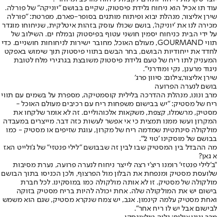
עוד תו אכיל הוא ניחוח גלידת פיסטוק, שקיים בבושם "יוניקה" של פורלה.
שירן אליצור, מנהלת יבוא ופיתוח מותגים בסופר-פארם, מפרטת: "פורלה
מכירה לנו את 'יוניקה', בושם שכולו עוסק בזהות איטלקית, שניחוחו מוגדר
על ידי הבית כניחוח יסמין חושני עטוף בפיסטוק ובמלח ים. השילוב של
תווי GOURMAND, מעולם האוכל, מחובר ישירות לניחוחות חושניים. כדי
לחדד את ייחודיות הבושם, בחר הבשם בתווי פיסטוק תוך שימוש באפקט
המעניק לתו ריח של טעם גלידת פיסטוק משובצת בגרגירי מלח לטובת
ניגוד מרענן, נקי ומודרני".
שירן אליצור,צילום: סיוון פרג'
בושם לנערה הפרועה
מרב ונונו, מנהלת ההדרכה בלילית קוסמטיקה, מספרת על בשמים עם תווי
ריח של מסטיק: "יש בבישום משפחות ריח עם רכיבים מעולם האוכל -
מסטיק, מרשמלו, קצפת, משקאות אלכוהוליים. זה לא אומר שלקחו את
המקרון ועשו ממנו תמצית כי אי אפשר לעשות כזה דבר. מייצרים במעבדה
מולקולה סינתטית שמדמה ריח של מקרון, עוגת שזיפים או מסטיק - כמו
בבושם של מוסקינו 'טוי 2'".
מה ההבדל בין המסטיק שבו לבין זה שבבושם "לילי פנטזי" של ג'ולייט האז
א גאן?
"ב'לילי פנטזי' רומנו ריצ'י רצה לייצר ניחוח לנערה פרועה, נערת מסיבות
שלועסת מסטיק ומנפחת את הבלון מול הפרצוף, ולכן הכניסו בתוך הבושם
מולקולה של מסטיק. זו לא אותה מולקולה כמו במוסקינו. לכל חברת
בישום יש את המולקולה שלה. אחת יכולה להיות בריח מסטיק בזוקה
ואחת מסטיק עלמה קינמון. אגב, יש צמח שנקרא מסטיק, שגם הוא משמש
לבישום אבל יש לו ריח אחר".