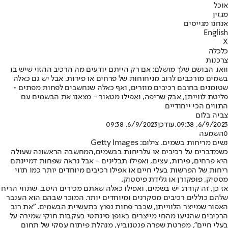
אוכל
מגזין
אנחנו מגייסים
English
X
כלכלה
צרכנות
וואו, הבושם שלך מושלם: אם רק הייתם יודעים מה הרכיב ההזוי שיש בו
בשמים מורכבים לרוב מניחוחות של פרחים או פירות, אבל יש גם כאלה
שטומנים בחובם רכיבים מוזרים, ואף כאלה שנחשבים לפחות מפתים •
פליטת לווייתן, אבק שריפה, ואפילו מטאור - מצאנו את הבשמים עם
התווים הכי ייחודיים
צביה בלום
6/9/2023, 09:38
,עודכן
6/9/2023, 09:38
0
השמעה
נשים מריחות בשמים. צילום: Getty Images
כשמדברים על רכיבים או על
ריחות בבשמים,
המחשבה הראשונה שעולה
היא פרחים, פירות, עצים, ואפילו תבלינים - אבל נראה שפחות דמיינתם
ריחות של הפרשות בעלי חיים או אפילו רכיבים מיוחדים יותר כמו תווי
מסטיק, פופקורן או גלידת פיסטוק.
אז כן, זה קורה: יש בשמים, ואפילו כאלה שאתם מכירים היטב, שתווי הריח
שלהם כוללים רכיבים מסקרנים ומיוחדים יותר. המוכר שבהם הוא הענבר
האפור שמייצר הלווייתן, שכבר פחות נפוץ בתעשיית הבשמים. "את רוב
הרכיבים שהגיעו מהחי מייצרים באופן סינתטי בעקבות חוקי שמירה על
בעלי חיים", מפרטת שפרה פנטנוביץ, מנהלת פיתוח עסקי של תחום