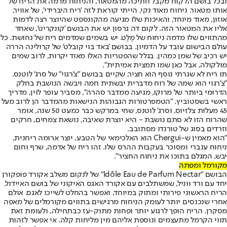
ובכל בושם הלקוח מקבל חתיכה מהמטאור, והניחוח מדמה את הריח של
אותו מטאור. ניחוח מאוד נקי, הייתי קוראת לזה 'ריח היברידי', של אוויר,
אוזון, מאוד מיוחד, והאיכות שלו מגיעה מהקונספט שהיוצר רצה לדמות
אליו את המטאור הזה. לקום דה גרסון יש את הבושם 'קונקריט', שאחד
מהתווים שלו מדמה ניחוח של מֶלֶט. יש בשמים שמדמים ריח של נחושת. כל
עולם הבישום עובד על הדמיון. בבושם 'באד בוי קובלט' של קרולינה הררה
יש רכיב של שמן כמהין. בגלל שהפטריות האלו מאוד יקרות, לרוב שמים
מולקולה, אבל כאן שמו תמצית אמיתית".
תו ריח לא שגרתי נוסף הוא חציר, שקיים בבושם "צ'רגוי" של סרג' לוטנס.
"צ'רגוי הוא שמה של רוח מדברית יבשתית חמה ויבשה הנושבת בחלק
הדרומי ביותר של מרוקו, מגיעה ממדבר סהרה", מסביר עופר לוין, מדריך
ראשי בשסטוביץ. "הטמפרטורות הגבוהות הנישאות מהמדבר הן לרוב מעל
45 מעלות צלזיוס, וסרג' לוטנס, שחי במרקש כבר כמעט 50 שנה, אומר
שהרוח הזו לא סתם נושבת - היא יוצרת שאיבה, נושאת צמחים, חרקים
וזרדים בסוג של טורנדו מסתובב.
"הוא מאמין ש-Chergui הוא האלכימאי של הטבע, יוצר ארומה ריחנית,
ניחוח ענברי ומסוכר בעקבות ההרס שלו. זהו ריח של אדמה, שרף וחום
יבש, המגלם בתוכו את ניחוח החציר".
מקורמל ומפתה
הבושם "Idôle Eau de Parfum Nectar" של לנקום משלב אקורד פופקורן
יחד עם ורד ווניל, שמשתלבים עם אקורד האגס האיקוני של בושם האיידול.
הריח הראשוני פירותי ומתוק במיוחד, ואפשר בהחלט לשייכו לאגס. אולם
אחרי שנכנסים יותר לעומק הניחוח מרגישים בתווים מקורמלים של מאפה
מסקרן. הריח הופך לרגוע יותר ופחות מתוק-עז כבתחילה, ולעומת זאת
תווי הקרמל מתעצמים ונוספת אליהם מין מליחות קלה. אי אפשר לזהות