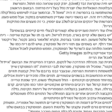
יש חיה שנקראת זבד (civet), יונק קטן שנראה כמו חתול, והפרשת
הבלוטות האנאליות שלו יוצרת נוזל בעל ריח פרחוני. הבושם הראשון
שהשתמשו בו בהפרשה זו היה "שאנל 5", ובהמשך עברו לשימוש במולקולה
בעלת ריח זהה. יש בושמי נישה שעדיין משתמשים במקור, אבל ממש מעט.
הפרשות של יונקים אוהבים לשלב עם יסמין, כי זה מעצים את מתיקות
הריח".
אילו עוד ריחות מעניינים שלא קשורים לבעלי חיים קיימים בבשמים?
"יש בושם שלא קיים בארץ, מבית לוריאל, ויש בו תו של אבקת שריפה - ריח
של פלפל מעושן. הוא נמכר בצרפת, ונקרא 'פלאואר בומב נקטר', של ויקטור
אנד רולף. יש בשמים עם תווי ריח של פופקורן, שיש להם ריח כמו של
חמאה מלוחה עם ה'שרוף' של הפופקורן, וממש מתחשק לאכול אותם".
זבד אפריקני,צילום: Getty Images
לאכול את הריח
חנית נצר, מנהלת ההדרכה של לנקום, החברה המייצרת את הבושם "איידול
נקטר", שמכיל תו פופקורן, מפרטת לגבי הניחוח: "תו הפופוקרן שייך
למשפחת ניחוחות הגורמה, שבעבר נבנו ברובם על וניל, קבוצת תווים
שהיא מהחשובות בבשמים עכשוויים. תווים אלה מזכירים ריחות אכילים,
במיוחד ממתקים וקינוחים - החל משוקולד פשוט, דרך שמנת טרייה
וריחות קרמל ועד רכיבים מיוחדים ואקזוטיים יותר כמו מקרונים, קרם
ברולה, ועוד. בהתחשב בהצלחה המסחרית של ריחות הקינוח, גדלה
הקבוצה לכיוונים אחרים ורובם המוחלט של התווים הללו משוכפלים
באמצעות ערבוב חכם של נטורלים וסינתטיים.
"תווים אכילים דוגמת תו הפופקורן מייצרים תחושה של אופוריה, ומשחק
הגורמים גורם למעין עקצוץ של בלוטות הטעם. הפופוקורן בבושם שלנו
יוצר סקרנות וייחוד ותורם לקבלת ניחוח מורכב ומיוחד".