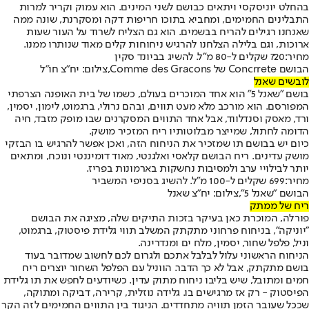
בהחלט יוניסקסי ויתאים כבושם לשני המינים. הוא עמוק וקריר למרות
התבלינים החמימים, ומחביא בתוכו חריפות דקה ומסקרנת, שונה ממה
שאנחנו רגילים להריח בבשמים. הוא גם הצליח לשרוד על העור שעות
ארוכות, וגם בלילה הצלחנו להרגיש ניחוחות קלים מאוד שנותרו ממנו.
מחיר:
720 שקלים ל-80 מ"ל. להשיג בביונד סקין
הבושם Concrrete של Comme des Gracons,צילום: יח"צ חו"ל
לובשים שאנל
בושם "שאנל 5" הוא אחד המוכרים בעולם, כשמו של בית האופנה הצרפתי
המפורסם. הוא מורכב מלא מעט תווים, ובהם נרולי, ברגמוט, לימון, יסמין,
ורד, מאסק וסנדלווד, אבל אחד התווים המסקרנים שבו מופק מזבד, חיה
הדומה לחתול, שמייצר מבלוטותיו ריח המזכיר מושק.
כיום יש בבושם תו שמזכיר את הניחוח הזה, ואכן אפשר להרגיש בו הבזקי
מושק עדינים. ריח הבושם קלאסי ואלגנטי, מאוד דומיננטי ונוכח, ומתאים
יותר לבילויי ערב ולמסיבות נחשקות בארמונות בפריז.
מחיר:
699 שקלים ל-100 מ"ל. להשיג בסניפי המשביר
הבושם "שאנל 5",צילום: יח"צ שאנל
ריח של ממתק
פורלה, המוכרת כאן בעיקר בזכות התיקים שלה, מציגה את הבושם
"יוניקה", בניחוח פרחוני מתקתק המשלב תווי גלידת פיסטוק, ברגמוט,
וניל, פלפל שחור, יסמין, מלח ים ומנדרינה.
הניחוח הראשוני עלול לבלבל אתכם ולגרום לכם לחשוב שמדובר בעוד
בושם מתקתק, אבל לא כך הדבר. הווניל עם הפלפל השחור יוצרים ריח
חמים ומתובל, שיש בליבו ניחוח מתוק עדין. כשיודעים לחפש את תו גלידת
הפיסטוק - רק אז מרגישים בו. גלידה נוזלית, קרירה, דביקה ומתוקה,
שככל שעובר הזמן תוויה מתחדדים. הניגוד בין התווים החמימים לזה הקר