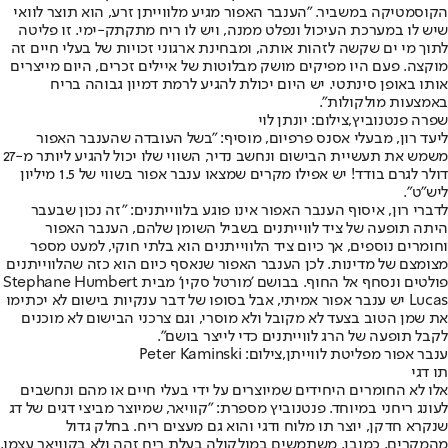
הקוסמטיקה במשביר. "הענבר האפור מגיע מלווייתן זרע, הוא תוצר לוואי
שיש לו במערכת העיכול ונפלט ממנה, ויש לו ריח מתקתק-ימי. זו פליטה
לתוך מי ים שקשה לזהות אותה, ומבחינת ארגוני זכויות של בעלי חיים זה
מוקצה. פעם היו מפיקים מושק מבלוטות של איילים זכרים, היום מייצרים
אותו באופן סינתטי. יש היום יכולת להגיע לרמת דמיון גבוהה בריח
באמצעות מולקולות".
שפרה פנטנוביץ,צילום: יונתן לוי
ליעד רון, מבעלי אסנס פרפיום, מוסיף: "בשל העובדה שהענבר האפור
משמש את תעשיית הבישום ונחשב נדיר, השווי שלו יכול להגיע ליותר מ-27
דולר לגרם בודד! יש אפילו מקרים שמצאו ענבר אפור בשווי של 1.5 מיליון
ליש"ט".
לדברי רון, איסוף הענבר האפור אינו פוגע בלווייתנים: "זה נכון שבעבר
היתה תופעה של ציד לווייתנים בשביל השומן שלהם, הענבר האפור
וחומרים נוספים, אך כיום ציד הלווייתנים הוא בלתי חוקי, למעט מספר
מצומצם של מדינות. לכן הענבר האפור שנאסף כיום הוא כזה שהלווייתנים
פולטים ונסחף אל החוף. בבושם 'מורטל סקין' מבית Stephane Humbert
Lucas יש ענבר אפור אמיתי, אבל בסופו של דבר ענקיות בישום לא יכתימו
את שמן הטוב בצעד לא מקובל ולא מוסרי, וגם צרכני הבישום לא מוכנים
לקבל תופעה של הרג לווייתנים כדי לייצר בושם".
ענבר אפור מפליטת לווייתן,צילום: Peter Kaminski
תו דגי
אלו לא החומרים היחידים שמיוצרים על ידי בעלי חיים או מהם ונחשבים
לעונג ריחני במיוחד. פנטנוביץ מספרת: "קוויאר, שמיוצר מביצי דגים של דג
שנקרא חדקן, יוצר תו מלוח ודגי והוא גם מעצים ריח. בחלק גדול
מהמקרים, כמובן, משתמשים במולקולה בעלת ריח זהה ולא בקוויאר עצמו.