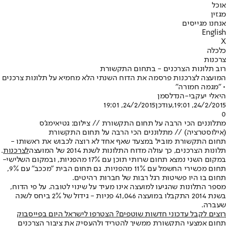
אוכל
מגזין
אנחנו מגייסים
English
X
כלכלה
צרכנות
רוב תלונות הצרכנים - בתחום התקשורת
המועצה לצרכנות פרסמה את הדוח השנתי הלא מחמיא על תלונות צרכנים
• "מגמה חמורה"
היאלי יעקבי-הנדלסמן
24/2/2015, 19:01
,עודכן
24/2/2015, 19:01
0
מתלוננים הכי הרבה על תחום התקשורת // צילום: גטיאימג'ס
(אילוסטרציה) // מתלוננים הכי הרבה על תחום התקשורת
תחום התקשורת מוביל במצעד שאף אחד לא רוצה לכבוש את ראשותו -
תלונות הצרכנים, כך עולה מדוח התלונות לשנת 2014 של המועצה
לצרכנות
.
במקום השני נמצא תחום שרותי תוכן עם 17% מהפניות, ובמקום השלישי-
תחום מכשירי החשמל עם 11% מהפניות. גם תחום הבית "מככב" עם 9%,
תחום בו היו פשיטות רגל רבות של חברות רהיטים.
מספר התלונות שהגיעו למועצה אינו מעיד על שינוי לטובה. על פי הדוח,
בשנת 2014 התקבלו במועצה 41,046 פניות - גידול של 2% ביחס לשנה
שעברה.
רוצים לקבל עדכוני חדשות שוטפים? הצטרפו לישראל היום בפייסבוק
תחום אמצעי התקשורת ממשיך להטריד ולהעסיק את ציבור הצרכנים