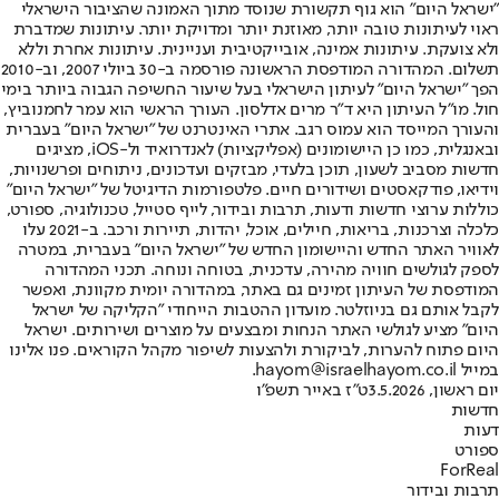
"ישראל היום" הוא גוף תקשורת שנוסד מתוך האמונה שהציבור הישראלי
ראוי לעיתונות טובה יותר, מאוזנת יותר ומדויקת יותר. עיתונות שמדברת
ולא צועקת. עיתונות אמינה, אובייקטיבית ועניינית. עיתונות אחרת וללא
תשלום. המהדורה המודפסת הראשונה פורסמה ב-30 ביולי 2007, וב-2010
הפך "ישראל היום" לעיתון הישראלי בעל שיעור החשיפה הגבוה ביותר בימי
חול. מו"ל העיתון היא ד"ר מרים אדלסון. העורך הראשי הוא עמר לחמנוביץ,
והעורך המייסד הוא עמוס רגב. אתרי האינטרנט של "ישראל היום" בעברית
ובאנגלית, כמו כן היישומונים (אפליקציות) לאנדרואיד ול-iOS, מציגים
חדשות מסביב לשעון, תוכן בלעדי, מבזקים ועדכונים, ניתוחים ופרשנויות,
וידיאו, פודקאסטים ושידורים חיים. פלטפורמות הדיגיטל של "ישראל היום"
כוללות ערוצי חדשות ודעות, תרבות ובידור, לייף סטייל, טכנולוגיה, ספורט,
כלכלה וצרכנות, בריאות, חיילים, אוכל, יהדות, תיירות ורכב. ב-2021 עלו
לאוויר האתר החדש והיישומון החדש של "ישראל היום" בעברית, במטרה
לספק לגולשים חוויה מהירה, עדכנית, בטוחה ונוחה. תכני המהדורה
המודפסת של העיתון זמינים גם באתר, במהדורה יומית מקוונת, ואפשר
לקבל אותם גם בניוזלטר. מועדון ההטבות הייחודי "הקליקה של ישראל
היום" מציע לגולשי האתר הנחות ומבצעים על מוצרים ושירותים. ישראל
היום פתוח להערות, לביקורת ולהצעות לשיפור מקהל הקוראים. פנו אלינו
במייל hayom@israelhayom.co.il.
יום ראשון, 3.5.2026
ט"ז באייר תשפ"ו
חדשות
דעות
ספורט
ForReal
תרבות ובידור