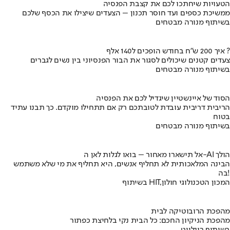
הטעויות שיחתכו לכם את קצבת הפנסיה
ממשיכת כספים ועד חוסר תכנון – הצעדים שיצילו את הכסף שלכם
בשיתוף מנורה מבטחים
איך 200 ש"ח בחודש הופכים ל140 אלף ?
צעדים קטנים שיכולים לסגור את הבור הפנסיוני בין נשים לגברים
בשיתוף מנורה מבטחים
הסוד של איינשטיין שיגדיל לכם את הפנסיה
הריבית דריבית עובדת לטובתכם רק אם תתחילו מוקדם. כך תבנו עתיד
בטוח
בשיתוף מנורה מבטחים
אל תישארו מאחור – בואו לגלות לאן ה-AI הולך
הבינה המלאכותית לא תחליף אנשים, היא תחליף את מי שלא משתמש
בה!
בשיתוף HIT,המכון הטכנולוגי חולון
מהפכת הרובוטיקה לבית
מהפכת הניקיון החכם: כל הבית נקי בלחיצת כפתור