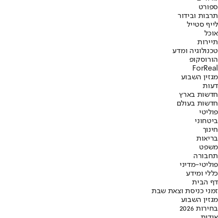
ספורט
תרבות ובידור
לייף סטייל
אוכל
תיירות
טכנולוגיה ומדע
הורוסקופ
ForReal
מגזין השבוע
דעות
חדשות בארץ
חדשות בעולם
פוליטי
ביטחוני
חינוך
בריאות
משפט
תחבורה
פוליטי-מדיני
כללי ומידע
דף הבית
זמני כניסת וצאת שבת
מגזין השבוע
בחירות 2026
אודות