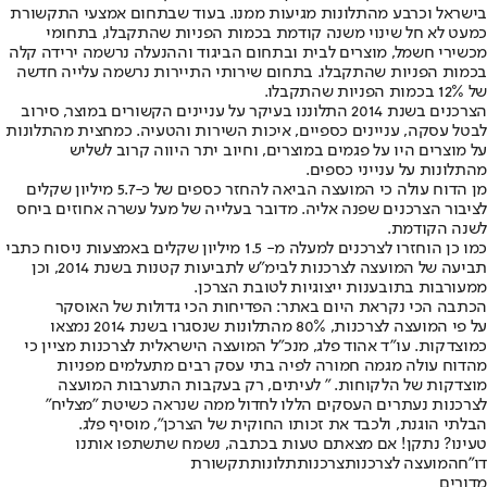
בישראל וכרבע מהתלונות מגיעות ממנו. בעוד שבתחום אמצעי התקשורת
כמעט לא חל שינוי משנה קודמת בכמות הפניות שהתקבלו, בתחומי
מכשירי חשמל, מוצרים לבית ובתחום הביגוד וההנעלה נרשמה ירידה קלה
בכמות הפניות שהתקבלו. בתחום שירותי התיירות נרשמה עלייה חדשה
של 12% בכמות הפניות שהתקבלו.
הצרכנים בשנת 2014 התלוננו בעיקר על עניינים הקשורים במוצר, סירוב
לבטל עסקה, עניינים כספיים, איכות השירות והטעיה. כמחצית מהתלונות
על מוצרים היו על פגמים במוצרים, וחיוב יתר היווה קרוב לשליש
מהתלונות על ענייני כספים.
מן הדוח עולה כי המועצה הביאה להחזר כספים של כ-5.7 מיליון שקלים
לציבור הצרכנים שפנה אליה. מדובר בעלייה של מעל עשרה אחוזים ביחס
לשנה הקודמת.
כמו כן הוחזרו לצרכנים למעלה מ- 1.5 מיליון שקלים באמצעות ניסוח כתבי
תביעה של המועצה לצרכנות לבימ"ש לתביעות קטנות בשנת 2014, וכן
ממעורבות בתובענות ייצוגיות לטובת הצרכן.
הכתבה הכי נקראת היום באתר: הפדיחות הכי גדולות של האוסקר
על פי המועצה לצרכנות, 80% מהתלונות שנסגרו בשנת 2014 נמצאו
כמוצדקות. עו"ד אהוד פלג, מנכ"ל המועצה הישראלית לצרכנות מציין כי
מהדוח עולה מגמה חמורה לפיה בתי עסק רבים מתעלמים מפניות
מוצדקות של הלקוחות. " לעיתים, רק בעקבות התערבות המועצה
לצרכנות נעתרים העסקים הללו לחדול ממה שנראה כשיטת "מצליח"
הבלתי הוגנת, ולכבד את זכותו החוקית של הצרכן", מוסיף פלג.
טעינו? נתקן! אם מצאתם טעות בכתבה, נשמח שתשתפו אותנו
דו"ח
המועצה לצרכנות
צרכנות
תלונות
תקשורת
מדורים