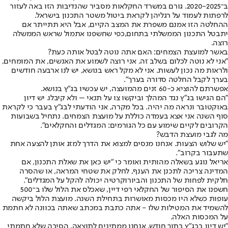
ב־2020-2025. גורם במשרד החקלאות מסביר שהנדיבות הזו באה לעזור
לרפתות לעמוד על רגליהן לקראת ביטול משטר התכנון בישראל.
ההחלטה הזו אמנם משפרת את המצב הקיים, אבל היא תתייתר אם
יתבטל התכנון הממשלתי בתחום,
כפי שחשפנו אתמול שראש הממשלה
רוצה
.
באשר למועצת הצמחים: האם אתה נוטה לבטל אותה כעת?
"אני לא נוטה לכלום בשלב זה. אני רוצה לשמוע את האנשים, את המומחים,
ולראות מה נכון לעשות. אני לא מקל ראש בנושא, יש לנו ארבעה חודשים
בערך לקבל החלטה סדורה בערך".
אפשרתם להוציא כ-60 זנים מהמועצה, יש עכשיו בג"ץ בנושא.
"הם הגישו בג"ץ נגד המהלך וביקשו צו על תנאי – ולא קיבלו. יש דיון
באוקטובר ונראה מה יהיה. בכל מקרה, אני הודעתי לבג"ץ בעבר כי לקראת
סוף השנה אני אצא בעמדה כוללת על מועצת הצמחים. נתחיל בשבועות
הקרובים לקיים שימוע עם כל הגורמים: המגדלים והחקלאים".
מה לגבי מועצת הדבש?
"יש שלוש הצעות. אנחנו מנסים למצוא את הדרך למזג אותן להצעה אחת
שתעבור בקרוב".
אריאל נוגע בשאלה מהותית ואומר כי "יש כאן את שאלת התכנון, אם
המדינה צריכה לתכנן את הענף, לחלק את שטחי המראה, או שהסרה
חלקית לפחות של התכנון והביורוקרטיה יכולה להקל על המגדלים".
חשפנו את הסיפור של החקלאי רפי דיין, שאכלס את הלול שלו ב־500
עופות כשלא היו מכסות מאושרות בתחילת השנה. מועצת הלול ביקשה
להשמיד את המטילות שלו - אתה כתבת במכתב שאתה בכוונה לא חתמת
על המכסות האלה.
"יש דיון בבג"ץ בתוך חודש. אנחנו ממתינים לתוצאה. הסיבה שלא חתמתי