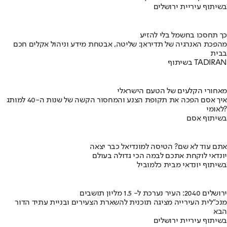
בשיתוף עיריית ירושלים
כך תחסכו בחשמל בלי להזיע
מהפכת האנרגיה של תדיראן: שליטה, אבטחת מידע וניהול אקלים חכם
בבית
בשיתוף TADIRAN
מאחורי הקלעים של הטעם הישראלי
איך אסם הפכה את תקופת הצנע והמחסור הקשה של שנות ה-40 למותג
לאומי?
בשיתוף אסם
אתם עוד לא שם? הטיסה למונדיאל כבר יצאה
יונדאי לוקחת אתכם לבמה הכי גדולה בעולם
בשיתוף יונדאי מבית כלמוביל
ירושלים 2040: העיר נערכת ל- 1.5 מליון תושבים
מנכ"לית העירייה מציגה תוכנית להשארת הצעירים ובניית עתיד הדור
הבא
בשיתוף עיריית ירושלים