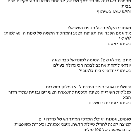
מהפכת האנרגיה של תדיראן: שליטה, אבטחת מידע וניהול אקלים חכם
בבית
בשיתוף TADIRAN
מאחורי הקלעים של הטעם הישראלי
איך אסם הפכה את תקופת הצנע והמחסור הקשה של שנות ה-40 למותג
לאומי?
בשיתוף אסם
אתם עוד לא שם? הטיסה למונדיאל כבר יצאה
יונדאי לוקחת אתכם לבמה הכי גדולה בעולם
בשיתוף יונדאי מבית כלמוביל
ירושלים 2040: העיר נערכת ל- 1.5 מליון תושבים
מנכ"לית העירייה מציגה תוכנית להשארת הצעירים ובניית עתיד הדור
הבא
בשיתוף עיריית ירושלים
שופינג, אמנות ואוכל: המרכז המתחדש של מזרח י-ם
קפיצה קטנה לחו"ל: טיילת חדשה, מיצגי אמנות, וכיכרות משופצות
בהשקעה של 100 מיליון ₪