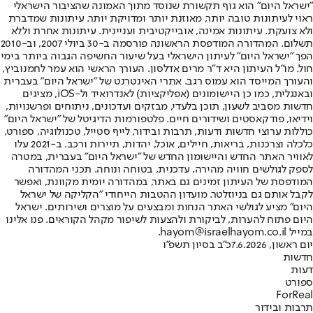
"ישראל היום" הוא גוף תקשורת שנוסד מתוך האמונה שהציבור הישראלי
ראוי לעיתונות טובה יותר, מאוזנת יותר ומדויקת יותר. עיתונות שמדברת
ולא צועקת. עיתונות אמינה, אובייקטיבית ועניינית. עיתונות אחרת וללא
תשלום. המהדורה המודפסת הראשונה פורסמה ב-30 ביולי 2007, וב-2010
הפך "ישראל היום" לעיתון הישראלי בעל שיעור החשיפה הגבוה ביותר בימי
חול. מו"ל העיתון היא ד"ר מרים אדלסון. העורך הראשי הוא עמר לחמנוביץ,
והעורך המייסד הוא עמוס רגב. אתרי האינטרנט של "ישראל היום" בעברית
ובאנגלית, כמו כן היישומונים (אפליקציות) לאנדרואיד ול-iOS, מציגים
חדשות מסביב לשעון, תוכן בלעדי, מבזקים ועדכונים, ניתוחים ופרשנויות,
וידיאו, פודקאסטים ושידורים חיים. פלטפורמות הדיגיטל של "ישראל היום"
כוללות ערוצי חדשות ודעות, תרבות ובידור, לייף סטייל, טכנולוגיה, ספורט,
כלכלה וצרכנות, בריאות, חיילים, אוכל, יהדות, תיירות ורכב. ב-2021 עלו
לאוויר האתר החדש והיישומון החדש של "ישראל היום" בעברית, במטרה
לספק לגולשים חוויה מהירה, עדכנית, בטוחה ונוחה. תכני המהדורה
המודפסת של העיתון זמינים גם באתר, במהדורה יומית מקוונת, ואפשר
לקבל אותם גם בניוזלטר. מועדון ההטבות הייחודי "הקליקה של ישראל
היום" מציע לגולשי האתר הנחות ומבצעים על מוצרים ושירותים. ישראל
היום פתוח להערות, לביקורת ולהצעות לשיפור מקהל הקוראים. פנו אלינו
במייל hayom@israelhayom.co.il.
יום ראשון, 7.6.2026
כ"ב בסיון תשפ"ו
חדשות
דעות
ספורט
ForReal
תרבות ובידור