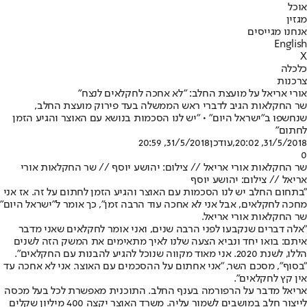
אוכל
מגזין
אנחנו מגייסים
English
X
כלכלה
צרכנות
אורי אריאל על מועצת החלב: "לא אחכה לחקלאים לנצח"
שר החקלאות הגיב לדברי ראש הממשלה בעד פירוק מועצת החלב,
שנחשפו ב"ישראל היום" • "יש לנו הסכמות בנושא עם האוצר והגיע הזמן
לחתום"
31/5/2018, 20:02
,עודכן
31/5/2018, 20:59
0
שר החקלאות אורי אריאל // צילום: יהושע יוסף // שר החקלאות אורי
אריאל // צילום: יהושע יוסף
"בתחום החלב יש לנו הסכמות עם האוצר והגיע הזמן לחתום על זה. אז אני
מחכה לחקלאים, אבל אני לא אחכה עוד הרבה זמן", כך אומר ל"ישראל היום"
שר החקלאות אורי אריאל.
"אלה דברים שנקבעו לפני הרבה שנים, ואני אומר לחקלאים שאני מדבר
איתם: בואו יחד ונביא הצעה שלנו לאיך מתאימים את המשק הזה לשנים
הללו, לשנת 2020. אני מאוד מקווה שנוכל להגיע להבנות עם החקלאים".
"בסוף", מסכם השר, "אני אחתום על ההסכמים עם האוצר. אני לא אחכה עד
אין קץ לחקלאים".
אריאל מדבר על הרפורמה בענף החלב. התוכנית מאפשרת לכל בעל מכסה
לייצור חלב במושבים לשמור עליה. משרד האוצר יקצה 400 מיליון שקלים