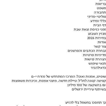
בריאות
משפט
תחבורה
פוליטי-מדיני
כללי ומידע
דף הבית
זמני כניסת וצאת שבת
מגזין השבוע
בחירות 2026
אודות
צור קשר
נבחרת הכתבים והפרשנים
מדיניות פרטיות
הצהרת נגישות
תנאי שימוש
כדאי
להכיר
שופינג, אמנות ואוכל: המרכז המתחדש של מזרח י-ם
קפיצה קטנה לחו"ל: טיילת חדשה, מיצגי אמנות, וכיכרות משופצות
בהשקעה של 100 מיליון ₪
בשיתוף עיריית ירושלים
כך תחסכו בחשמל בלי להזיע