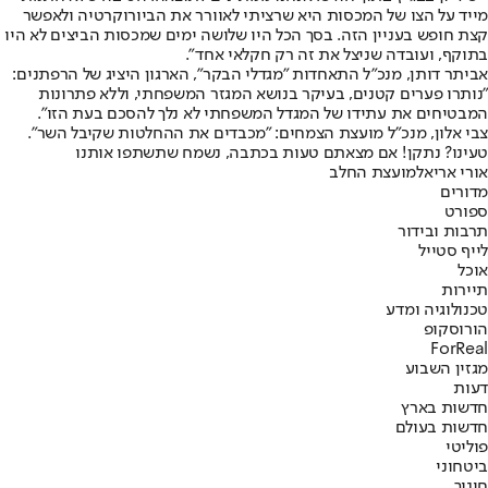
מייד על הצו של המכסות היא שרציתי לאוורר את הביורוקרטיה ולאפשר
קצת חופש בעניין הזה. בסך הכל היו שלושה ימים שמכסות הביצים לא היו
בתוקף, ועובדה שניצל את זה רק חקלאי אחד".
אביתר דותן, מנכ"ל התאחדות "מגדלי הבקר", הארגון היציג של הרפתנים:
"נותרו פערים קטנים, בעיקר בנושא המגזר המשפחתי, וללא פתרונות
המבטיחים את עתידו של המגדל המשפחתי לא נלך להסכם בעת הזו".
צבי אלון, מנכ"ל מועצת הצמחים: "מכבדים את ההחלטות שקיבל השר".
טעינו? נתקן! אם מצאתם טעות בכתבה, נשמח שתשתפו אותנו
אורי אריאל
מועצת החלב
מדורים
ספורט
תרבות ובידור
לייף סטייל
אוכל
תיירות
טכנולוגיה ומדע
הורוסקופ
ForReal
מגזין השבוע
דעות
חדשות בארץ
חדשות בעולם
פוליטי
ביטחוני
חינוך