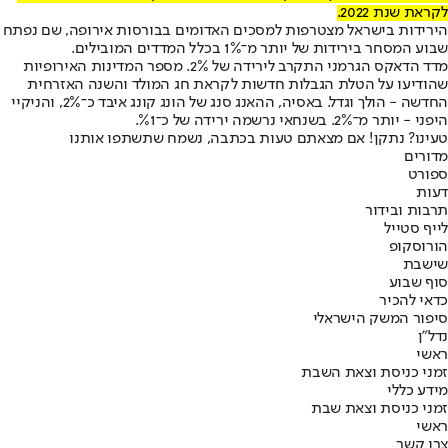
לקראת שנת 2022.
הירידות בישראל מצטרפות למסכים האדומים בבורסות אירופה, שם נפתח
שבוע המסחר בירידות של יותר מ־1% בכלל המדדים המובילים.
מדד הדאקס הגרמני התקרב לירידה של 2%. מספר המדינות האירופיות
שהודיעו על הטלת הגבלות חדשות לקראת חג המולד והשנה האזרחית
החדשה - הולך וגדל. באסיה, ההאנג סנג של הונג קונג איבד כ־2%, והניקיי
היפני - יותר מ־2%. בשנחאי נרשמה ירידה של כ־%1.
טעינו? נתקן! אם מצאתם טעות בכתבה, נשמח שתשתפו אותנו
מדורים
ספורט
דעות
תרבות ובידור
לייף סטייל
הורוסקופ
שישבת
סוף שבוע
כדאי להכיר
סיפור המשק הישראלי
נדל"ן
ראשי
זמני כניסת וצאת השבת
מידע כללי
זמני כניסת וצאת שבת
ראשי
צרו קשר