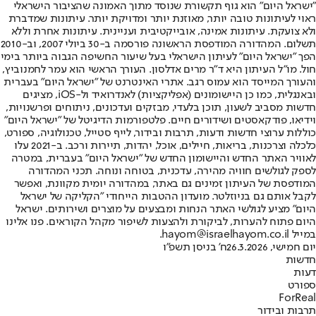
"ישראל היום" הוא גוף תקשורת שנוסד מתוך האמונה שהציבור הישראלי
ראוי לעיתונות טובה יותר, מאוזנת יותר ומדויקת יותר. עיתונות שמדברת
ולא צועקת. עיתונות אמינה, אובייקטיבית ועניינית. עיתונות אחרת וללא
תשלום. המהדורה המודפסת הראשונה פורסמה ב-30 ביולי 2007, וב-2010
הפך "ישראל היום" לעיתון הישראלי בעל שיעור החשיפה הגבוה ביותר בימי
חול. מו"ל העיתון היא ד"ר מרים אדלסון. העורך הראשי הוא עמר לחמנוביץ,
והעורך המייסד הוא עמוס רגב. אתרי האינטרנט של "ישראל היום" בעברית
ובאנגלית, כמו כן היישומונים (אפליקציות) לאנדרואיד ול-iOS, מציגים
חדשות מסביב לשעון, תוכן בלעדי, מבזקים ועדכונים, ניתוחים ופרשנויות,
וידיאו, פודקאסטים ושידורים חיים. פלטפורמות הדיגיטל של "ישראל היום"
כוללות ערוצי חדשות ודעות, תרבות ובידור, לייף סטייל, טכנולוגיה, ספורט,
כלכלה וצרכנות, בריאות, חיילים, אוכל, יהדות, תיירות ורכב. ב-2021 עלו
לאוויר האתר החדש והיישומון החדש של "ישראל היום" בעברית, במטרה
לספק לגולשים חוויה מהירה, עדכנית, בטוחה ונוחה. תכני המהדורה
המודפסת של העיתון זמינים גם באתר, במהדורה יומית מקוונת, ואפשר
לקבל אותם גם בניוזלטר. מועדון ההטבות הייחודי "הקליקה של ישראל
היום" מציע לגולשי האתר הנחות ומבצעים על מוצרים ושירותים. ישראל
היום פתוח להערות, לביקורת ולהצעות לשיפור מקהל הקוראים. פנו אלינו
במייל hayom@israelhayom.co.il.
יום חמישי, 26.3.2026
ח' בניסן תשפ"ו
חדשות
דעות
ספורט
ForReal
תרבות ובידור