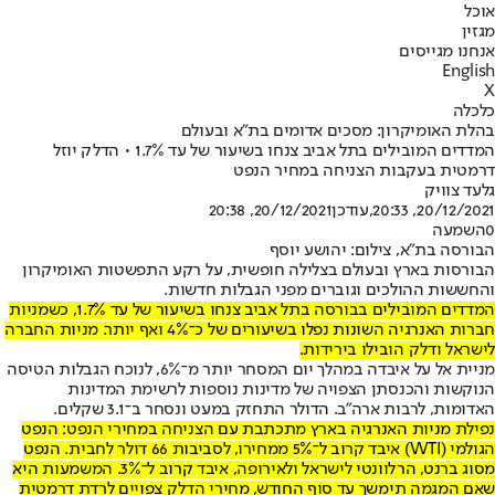
אוכל
מגזין
אנחנו מגייסים
English
X
כלכלה
בהלת האומיקרון: מסכים אדומים בת"א ובעולם
המדדים המובילים בתל אביב צנחו בשיעור של עד 1.7% • הדלק יוזל
דרמטית בעקבות הצניחה במחיר הנפט
גלעד צוויק
20/12/2021, 20:33
,עודכן
20/12/2021, 20:38
0
השמעה
הבורסה בת"א, צילום: יהושע יוסף
הבורסות בארץ ובעולם בצלילה חופשית, על רקע התפשטות האומיקרון
והחששות ההולכים וגוברים מפני הגבלות חדשות.
המדדים המובילים בבורסה בתל אביב צנחו בשיעור של עד 1.7%, כשמניות
חברות האנרגיה השונות נפלו בשיעורים של כ־4% ואף יותר. מניות החברה
לישראל ודלק הובילו בירידות.
מניית אל על איבדה במהלך יום המסחר יותר מ־6%, לנוכח הגבלות הטיסה
הנוקשות והכנסתן הצפויה של מדינות נוספות לרשימת המדינות
האדומות, לרבות ארה"ב. הדולר התחזק במעט ונסחר ב־3.1 שקלים.
נפילת מניות האנרגיה בארץ מתכתבת עם הצניחה במחירי הנפט: הנפט
הגולמי (WTI) איבד קרוב ל־5% ממחירו, לסביבות 66 דולר לחבית. הנפט
מסוג ברנט, הרלוונטי לישראל ולאירופה, איבד קרוב ל־3%. המשמעות היא
שאם המגמה תימשך עד סוף החודש, מחירי הדלק צפויים לרדת דרמטית