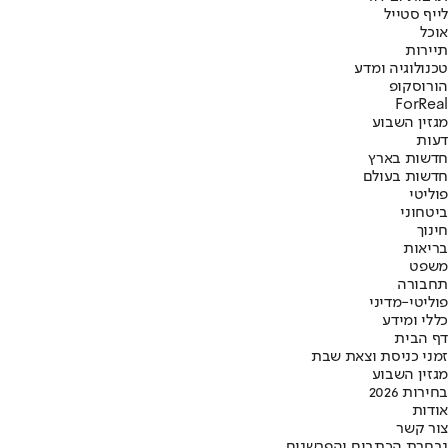
לייף סטייל
אוכל
תיירות
טכנולוגיה ומדע
הורוסקופ
ForReal
מגזין השבוע
דעות
חדשות בארץ
חדשות בעולם
פוליטי
ביטחוני
חינוך
בריאות
משפט
תחבורה
פוליטי-מדיני
כללי ומידע
דף הבית
זמני כניסת וצאת שבת
מגזין השבוע
בחירות 2026
אודות
צור קשר
נבחרת הכתבים והפרשנים