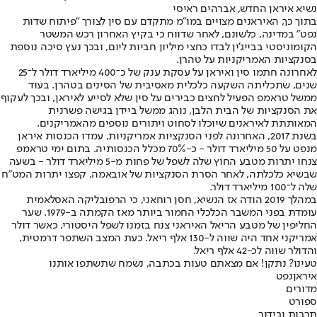
נשיא איראן החדש, אברהים ראיסי
בתוך כך, האיראנים מצויים במו"מ מתקדם עם סין לצורך "פיתוח שדות
נפט" במדינה, כלשונם, לאחר שדווח כי בקיץ האחרון רכש המשטר
הקומוניסטי בבייג'ין לבדו כחצי מיליון חביות ליום, ובכך נעץ סיכה נוספת
בסנקציות האמריקניות על טהרן.
לאחרונה חתמו סין ואיראן על עסקת ענק של כ־400 מיליארד דולר ל־25
שנים, שתכליתה השקעה כלכלית מאסיבית של הסינים בטהרן. בעוד
ממשל טראמפ הפעיל לחצים כבירים על סין שלא לסייע לאיראן, ובכך לעקוף
את הסנקציות של הבית הלבן, נוהג ממשל ביידן בגישה פשרנית
המאותתת לאיראנים שיוכלו לסחוט ויתורים נוספים מהאמריקנים.
בשנת 2017, האחרונה לפני הסנקציות אמריקניות, עמדו הכנסות איראן
מנפט על 50 מיליארד דולר - כ-70% מכלל הכנסותיה. בתום ימי טראמפ
צנחו יתרות מטבע החוץ שלה לשפל של פחות מ-5 מיליארד דולר - בשעה
שבשיא כלכלתה, לאחר הסרת הסנקציות של אובאמה, קפצו יתרות המט"ח
שלה ל־100 מיליארד דולר.
במהלך 2019 הודה אז הנשיא, חסן רוחאני, כי הרפובליקה האסלאמית
עומדת בפני המשבר הכלכלי החמור ביותר מאז הקמתה ב-1979. שער
החליפין של מטבע הריאל האיראני צנח בזמנו לשפל היסטורי, כאשר דולר
אמריקני אחד היה שווה ל-130 אלף ריאל. כעת המצב השתפר דרמטית,
והדולר שווה לכ-42 אלף ריאל.
טעינו? נתקן! אם מצאתם טעות בכתבה, נשמח שתשתפו אותנו
איראן
נפט
מדורים
ספורט
תרבות ובידור