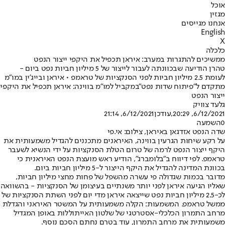
אוכל
מגזין
אנחנו מגייסים
English
X
כלכלה
ממשיכים להתגרות במערב: איראן תכפיל את היקפי ייצור הנפט
טהרן הודיעה שבכוונתה לעבור לייצור של 5 מיליון חביות נפט ביום -
לעומת 2.5 מיליון חביות לפני הסנקציות של טראמפ • איראן ובייג'ין במו"מ
מתקדם ל"פיתוח שדות נפט"במקביל למו"מ בווינה: איראן תכפיל את היקפי
ייצור הנפט
גלעד צוויק
6/12/2021, 20:29
,עודכן
6/12/2021, 21:14
0
השמעה
שדה הנפט אזדגאן באיראן, צילום: אי.פי
על רקע שיחות הגרעין בווינה, האיראנים מתכננים להגדיל משמעותית את
היקף ייצור הנפט לרמה של טרום הטלת הסנקציות על ידי הנשיא לשעבר
טראמפ. לפי דיווח ב"בלומברג", הודיע ראש מועצת הנפט האיראנית כי
בכוונת המדינה להגדיל את היקף הייצור ל-5 מיליון חביות ביום.
מדובר בכמות שגדולה פי עשרה מהשפל של פחות מחצי מיליון חביות,
שאליו הגיעה איראן לפני יותר משנתיים בעיצומן של הסנקציות - בהשוואה
לכ-2.5 מיליון חביות נפט שייצאה איראן מדי יום לפני השתת הסנקציות של
ממשל טראמפ. המשמעות: הקלה משמעותית על המשטר האיראני והגדלת
מרחב התמרון הכלכלי-אסטרטגי של שלטון האייתוללות באופן המגדיל
משמעותית את מרחב התמרון, עוד בטרם נחתם הסכם נוסף.