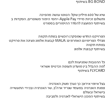
בשיתוף BG BOND
שיא של 600 מיליון שקל: הטוטו עושה מהפיכה
יחסי הימור משופרים, הפקדות ב-Apple Pay ותשלום זכיות מיידי
בשיתוף המועצה להסדר ההימורים בספורט
הפרויקט החדש שמסקרן רוכשים בפתח תקווה
קבוצת אלמוג מציגה את פרויקט MALA: מגדלי הפרימיום האחרונים
בפתח תקווה
בשיתוף קבוצת אלמוג
כל ההטבות שמגיעות לכם
מה ההבדל בין מועדון תעופה וכרטיס אשראי?
בשיתוף FLYCARD
בצל איומי איראן: כך נערך משק האנרגיה
פסגת האנרגיה במעמד שגריר ארה"ב, שר האנרגיה ובכירי התעשייה
בישראל ובעולם
בשיתוף המכון הישראלי לאנרגיה ולסביבה