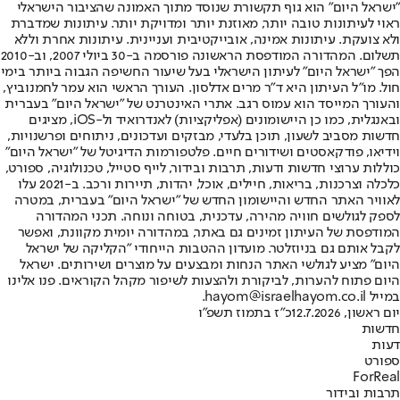
"ישראל היום" הוא גוף תקשורת שנוסד מתוך האמונה שהציבור הישראלי
ראוי לעיתונות טובה יותר, מאוזנת יותר ומדויקת יותר. עיתונות שמדברת
ולא צועקת. עיתונות אמינה, אובייקטיבית ועניינית. עיתונות אחרת וללא
תשלום. המהדורה המודפסת הראשונה פורסמה ב-30 ביולי 2007, וב-2010
הפך "ישראל היום" לעיתון הישראלי בעל שיעור החשיפה הגבוה ביותר בימי
חול. מו"ל העיתון היא ד"ר מרים אדלסון. העורך הראשי הוא עמר לחמנוביץ,
והעורך המייסד הוא עמוס רגב. אתרי האינטרנט של "ישראל היום" בעברית
ובאנגלית, כמו כן היישומונים (אפליקציות) לאנדרואיד ול-iOS, מציגים
חדשות מסביב לשעון, תוכן בלעדי, מבזקים ועדכונים, ניתוחים ופרשנויות,
וידיאו, פודקאסטים ושידורים חיים. פלטפורמות הדיגיטל של "ישראל היום"
כוללות ערוצי חדשות ודעות, תרבות ובידור, לייף סטייל, טכנולוגיה, ספורט,
כלכלה וצרכנות, בריאות, חיילים, אוכל, יהדות, תיירות ורכב. ב-2021 עלו
לאוויר האתר החדש והיישומון החדש של "ישראל היום" בעברית, במטרה
לספק לגולשים חוויה מהירה, עדכנית, בטוחה ונוחה. תכני המהדורה
המודפסת של העיתון זמינים גם באתר, במהדורה יומית מקוונת, ואפשר
לקבל אותם גם בניוזלטר. מועדון ההטבות הייחודי "הקליקה של ישראל
היום" מציע לגולשי האתר הנחות ומבצעים על מוצרים ושירותים. ישראל
היום פתוח להערות, לביקורת ולהצעות לשיפור מקהל הקוראים. פנו אלינו
במייל hayom@israelhayom.co.il.
יום ראשון, 12.7.2026
כ"ז בתמוז תשפ"ו
חדשות
דעות
ספורט
ForReal
תרבות ובידור