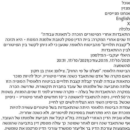
אוכל
מגזין
אנחנו מגייסים
English
X
כלכלה
התאבדות אחרי הפיטורים הוכרה כ"תאונת עבודה"
11 שנים אחרי המקרה: בית הדין פסק לטובת אלמנת המנוח • היא תזכה
ל"קצבת תלויים" מהביטוח הלאומי, שטען כי לא ניתן לקשר בין הפיטורים
לבין ההתאבדות
היאלי יעקבי-הנדלסמן
17/10/2021, 20:15
,עודכן
17/10/2021, 20:31
0
השמעה
הביטוח הלאומי. "פעלנו על פי החוק", צילום: אורן בן חקון
האם מקרה של אדם שהתאבד כשנה אחרי פיטוריו, יכול להיות מוכר
כתאונת עבודה לצורך קבלת קצבת תלויים בביטוח הלאומי? הסוגיה הזו
עלתה מתביעה של אלמנתו של עובד בחברת תקשורת, שדרשה הכרה
במקרה ההתאבדות של בעלה - מקרה שאירע לפני 11 שנים.המנוח, בשנות
ה־50 לחייו, ניסה להתאבד לראשונה כ־10 חודשים לאחר פיטוריו - ניסיון
שכשל. בניסיון השני הוא הצליח לשים קץ לחייו.
עמדת הביטוח הלאומי היתה שהתאבדות בשל פיטורים עשויה להיות
מוכרת אם היא מתרחשת בסמיכות לפיטורים, ולא כשנה אחריה.
אלא שבית הדין האזורי לעבודה בת"א קיבל את תביעת אלמנתו של העובד,
אף שהתאבד שנה ויום לאחר שפוטר. כך עולה מפסק דין בתביעה שהוגשה
באמצעות עורכת הדין בר אליעזר ממשרד עורכי הדין מרקמן את טומשין.