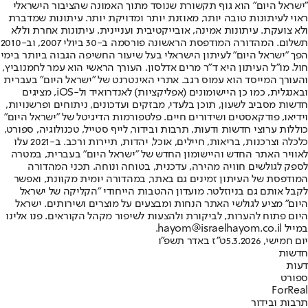
"ישראל היום" הוא גוף תקשורת שנוסד מתוך האמונה שהציבור הישראלי
ראוי לעיתונות טובה יותר, מאוזנת יותר ומדויקת יותר. עיתונות שמדברת
ולא צועקת. עיתונות אמינה, אובייקטיבית ועניינית. עיתונות אחרת וללא
תשלום. המהדורה המודפסת הראשונה פורסמה ב-30 ביולי 2007, וב-2010
הפך "ישראל היום" לעיתון הישראלי בעל שיעור החשיפה הגבוה ביותר בימי
חול. מו"ל העיתון היא ד"ר מרים אדלסון. העורך הראשי הוא עמר לחמנוביץ,
והעורך המייסד הוא עמוס רגב. אתרי האינטרנט של "ישראל היום" בעברית
ובאנגלית, כמו כן היישומונים (אפליקציות) לאנדרואיד ול-iOS, מציגים
חדשות מסביב לשעון, תוכן בלעדי, מבזקים ועדכונים, ניתוחים ופרשנויות,
וידיאו, פודקאסטים ושידורים חיים. פלטפורמות הדיגיטל של "ישראל היום"
כוללות ערוצי חדשות ודעות, תרבות ובידור, לייף סטייל, טכנולוגיה, ספורט,
כלכלה וצרכנות, בריאות, חיילים, אוכל, יהדות, תיירות ורכב. ב-2021 עלו
לאוויר האתר החדש והיישומון החדש של "ישראל היום" בעברית, במטרה
לספק לגולשים חוויה מהירה, עדכנית, בטוחה ונוחה. תכני המהדורה
המודפסת של העיתון זמינים גם באתר, במהדורה יומית מקוונת, ואפשר
לקבל אותם גם בניוזלטר. מועדון ההטבות הייחודי "הקליקה של ישראל
היום" מציע לגולשי האתר הנחות ומבצעים על מוצרים ושירותים. ישראל
היום פתוח להערות, לביקורת ולהצעות לשיפור מקהל הקוראים. פנו אלינו
במייל hayom@israelhayom.co.il.
יום חמישי, 5.3.2026
ט"ז באדר תשפ"ו
חדשות
דעות
ספורט
ForReal
תרבות ובידור