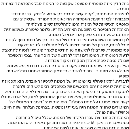
בית הדין מינה מומחית מטעמו, שקבעה כי המנוח סבל מהפרעה דיכאונית
חוזרת.
להערכת המומחית, "קיים קשר סיבתי בין אירוע ה'דחק', קרי פיטוריו
מעבודתו, לבין הופעת האפיזודה הדיכאונית החמורה, שבשילוב עם
מאפייני האישיות של המנוח גרמו להחלטתו לשים קץ לחייו".
המומחית הוסיפה כי השפעת האירוע החריג, כלומר פיטוריו, משמעותית
יותר מהשפעת גורמי סיכון אחרים אצל המנוח.
לכן מחשבות השווא שתועדו בתיקו של המנוח, בין של חוסר כסף לקנות
אוכל לביתו, או בין של חוסר יכולתו לכלכל את ילדיו, לוו באי־שקט
פסיכומוטורי, שגרם לו לראשונה 10 חודשים לאחר פיטוריו לנסות להתאבד.
לדעת המומחית, הפיטורים גרמו להרגשה של חוסר ערך עצמי והאשמה
שכולה נסבה סביב אובדן תפקידו ומקור עבודתו.
העלבון העמוק שהמנוח חש בעקבות פיטוריו היה גורם דחק משמעותי,
ואם לא היה מפוטר - סביר להניח שהדיכאון החמור שממנו סבל לא היה
מופיע.
לדבריה, "הזמן שחלף בין פיטוריו של המנוח לניסיון האובדני, הוא תסמונת
אופיינית לניסיונותיהם הנואשים של מטופלים רבים לשיקום ולחזרה
לתפקוד תעסוקתי. הניסיון האובדני שבו קיפד את חייו לא היה בודד ולא
ביטא תגובה אימפולסיבית, אלא את הרצון המתמשך למות, של אדם שסבלו
קשה והוא מפנטז על מותו כמפלט". היא הוסיפה: "העיבוד המנטלי של
הפיטורים שחווה המנוח היה בעייתי ונוקשה, בבחינת הצלחה שווה חיים,
וכישלון שווה מוות".
המומחית בחנה את עברו הקליני של המנוח, שכלל טיפול בתרופה
פסיכיאטרית במשך 18 שנים לפני התאבדותו, אך כאמור, היא התרשמה
שהפיטורים הם אלה שהביאו אותו לשים קץ לחייו.