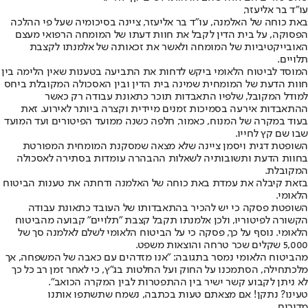
עו"ד בר אליעזר,
באת כוחה של האלמנה, עו"ד בר אליעזר, ציינה בסיכומיה שעל פי ההלכה
הפסוקה, על בית הדין לקבל את חוות דעתו של המומחה הרפואי מעצם
האובייקטיביות של המומחה ולאשר את זכאותה של אלמנתו לקצבת
תלויים.
המוסד לביטוח הלאומי ביקש לדחות את התביעה בטענות שאין הלימה בין
חוות הדעת של המומחית שמינה בית הדין ובין האסכולה המקובלת ביחס
למודל המקובל, שלפיו התאבדות תוכר כתאונת עבודה רק כאשר
ההתאבדות אירעה בסמיכות זמנים מיידית וקצרה ביותר לאירוע. זאת
בעוד במקרה של המנוח, כאמור, חלפה כשנה ממועד הפיטורים ועד המועד
שבו שם קץ לחייו.
השופטת דגית ויסמן ציינה שלא מצאה שמסקנת המומחית המפורטת
בחוות הדעת ותשובותיה לשאלות ההבהרה עומדות בסתירה לאסכולה
המקובלת.
בזאת קיבלה את עמדת באת כוחה של האלמנה ודחתה את טענות הביטוח
הלאומי.
השופטת פסקה כי יש להכיר בהתאבדותו של העובד כתאונת עבודה
הקשורה לפיטוריו, ולכן אלמנתו תקבל קצבת "תלויים" קבועה מהביטוח
הלאומי. נוסף על כך, פסקה כי על הביטוח הלאומי לשלם לאלמנה סך של
5,000 שקלים שכר טרחה והוצאות משפט.
מהביטוח הלאומי נמסר בתגובה: "אנו מזדהים עם כאבה של המשפחה, אך
מלכתחילה, הסתמכנו על החוק ועל החלטות בג"ץ, כי לאחר זמן רב כל כך
לא ניתן לקבוע קשר ישיר בין ההתפטרות לבין המקרה הכואב".
טעינו? נתקן! אם מצאתם טעות בכתבה, נשמח שתשתפו אותנו
מדורים