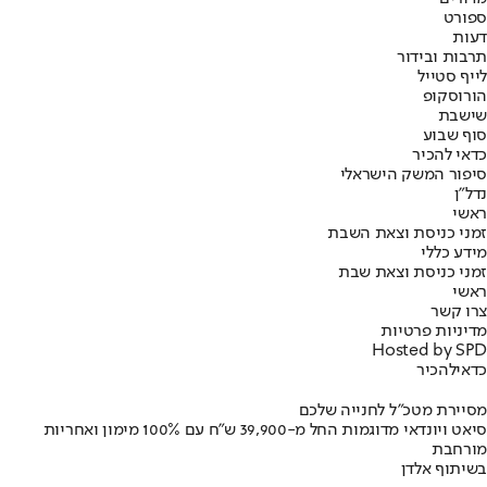
ספורט
דעות
תרבות ובידור
לייף סטייל
הורוסקופ
שישבת
סוף שבוע
כדאי להכיר
סיפור המשק הישראלי
נדל"ן
ראשי
זמני כניסת וצאת השבת
מידע כללי
זמני כניסת וצאת שבת
ראשי
צרו קשר
מדיניות פרטיות
Hosted by SPD
כדאי
להכיר
מסיירת מטכ"ל לחנייה שלכם
סיאט ויונדאי מדוגמות החל מ-39,900 ש״ח עם 100% מימון ואחריות
מורחבת
בשיתוף אלדן