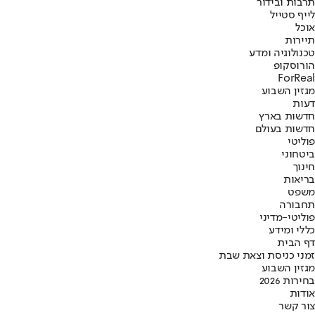
תרבות ובידור
לייף סטייל
אוכל
תיירות
טכנולוגיה ומדע
הורוסקופ
ForReal
מגזין השבוע
דעות
חדשות בארץ
חדשות בעולם
פוליטי
ביטחוני
חינוך
בריאות
משפט
תחבורה
פוליטי-מדיני
כללי ומידע
דף הבית
זמני כניסת וצאת שבת
מגזין השבוע
בחירות 2026
אודות
צור קשר