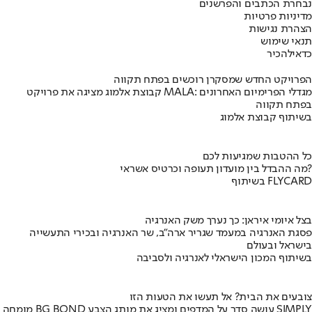
נבחרת הכתבים והפרשנים
מדיניות פרטיות
הצהרת נגישות
תנאי שימוש
כדאי
להכיר
הפרויקט החדש שמסקרן רוכשים בפתח תקווה
קבוצת אלמוג מציגה את פרויקט MALA: מגדלי הפרימיום האחרונים
בפתח תקווה
בשיתוף קבוצת אלמוג
כל ההטבות שמגיעות לכם
מה ההבדל בין מועדון תעופה וכרטיס אשראי?
בשיתוף FLYCARD
בצל איומי איראן: כך נערך משק האנרגיה
פסגת האנרגיה במעמד שגריר ארה"ב, שר האנרגיה ובכירי התעשייה
בישראל ובעולם
בשיתוף המכון הישראלי לאנרגיה ולסביבה
צובעים את הבית? אל תעשו את הטעות הזו
מומחה BG BOND עושה סדר על המדפים ומציג את מותג הצבע SIMPLY