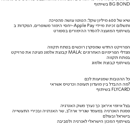
בשיתוף BG BOND
שיא של 600 מיליון שקל: הטוטו עושה מהפיכה
יחסי הימור משופרים, הפקדות ב-Apple Pay ותשלום זכיות מיידי
בשיתוף המועצה להסדר ההימורים בספורט
הפרויקט החדש שמסקרן רוכשים בפתח תקווה
קבוצת אלמוג מציגה את פרויקט MALA: מגדלי הפרימיום האחרונים
בפתח תקווה
בשיתוף קבוצת אלמוג
כל ההטבות שמגיעות לכם
מה ההבדל בין מועדון תעופה וכרטיס אשראי?
בשיתוף FLYCARD
בצל איומי איראן: כך נערך משק האנרגיה
פסגת האנרגיה במעמד שגריר ארה"ב, שר האנרגיה ובכירי התעשייה
בישראל ובעולם
בשיתוף המכון הישראלי לאנרגיה ולסביבה