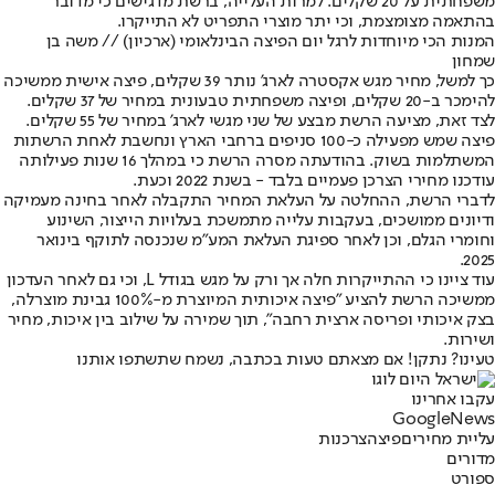
משפחתית על 20 שקלים. למרות העלייה, ברשת מדגישים כי מדובר
בהתאמה מצומצמת, וכי יתר מוצרי התפריט לא התייקרו.
המנות הכי מיוחדות לרגל יום הפיצה הבינלאומי (ארכיון) // משה בן
שמחון
כך למשל, מחיר מגש אקסטרה לארג' נותר 39 שקלים, פיצה אישית ממשיכה
להימכר ב-20 שקלים, ופיצה משפחתית טבעונית במחיר של 37 שקלים.
לצד זאת, מציעה הרשת מבצע של שני מגשי לארג' במחיר של 55 שקלים.
פיצה שמש מפעילה כ-100 סניפים ברחבי הארץ ונחשבת לאחת הרשתות
המשתלמות בשוק. בהודעתה מסרה הרשת כי במהלך 16 שנות פעילותה
עודכנו מחירי הצרכן פעמיים בלבד - בשנת 2022 וכעת.
לדברי הרשת, ההחלטה על העלאת המחיר התקבלה לאחר בחינה מעמיקה
ודיונים ממושכים, בעקבות עלייה מתמשכת בעלויות הייצור, השינוע
וחומרי הגלם, וכן לאחר ספיגת העלאת המע"מ שנכנסה לתוקף בינואר
2025.
עוד ציינו כי ההתייקרות חלה אך ורק על מגש בגודל L, וכי גם לאחר העדכון
ממשיכה הרשת להציע "פיצה איכותית המיוצרת מ-100% גבינת מוצרלה,
בצק איכותי ופריסה ארצית רחבה", תוך שמירה על שילוב בין איכות, מחיר
ושירות.
טעינו? נתקן! אם מצאתם טעות בכתבה, נשמח שתשתפו אותנו
עקבו אחרינו
G
o
o
g
l
e
News
עליית מחירים
פיצה
צרכנות
מדורים
ספורט