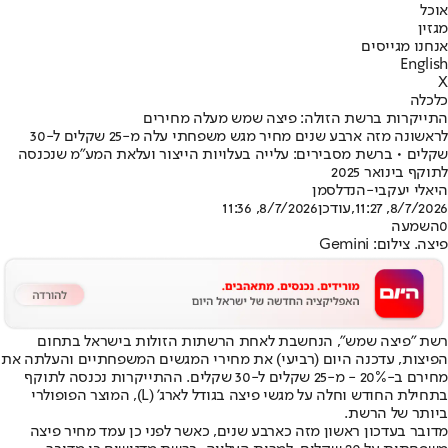
אוכל
מגזין
אנחנו מגייסים
English
X
כלכלה
התייקרות ברשת הזולה: פיצה שמש מעלה מחירים
לראשונה מזה ארבע שנים מחיר מגש משפחתי עלה מ-25 שקלים ל-30
שקלים • ברשת מסבירים: עלייה בעלויות הייצור ועלאת המע"מ שנכנסה
לתוקף בינואר 2025
היאלי יעקבי-הנדלסמן
8/7/2026, 11:27
,עודכן
8/7/2026, 11:36
0
השמעה
פיצה. צילום: Gemini
רשת "פיצה שמש", הנחשבת לאחת הרשתות הזולות בישראל בתחום
הפיצות, עדכנה היום (רביעי) את מחירי המגשים המשפחתיים והעלתה את
מחירם ב-20% - מ-25 שקלים ל-30 שקלים. ההתייקרות נכנסה לתוקף
בתחילת החודש וחלה על מגשי פיצה בגודל לארג' (L), המוצר הפופולרי
ביותר של הרשת.
מדובר בעדכון ראשון מזה כארבע שנים, כאשר לפני כן עמד מחיר פיצה