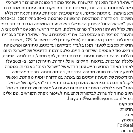
"ישראל היום" הוא גוף תקשורת שנוסד מתוך האמונה שהציבור הישראלי
ראוי לעיתונות טובה יותר, מאוזנת יותר ומדויקת יותר. עיתונות שמדברת
ולא צועקת. עיתונות אמינה, אובייקטיבית ועניינית. עיתונות אחרת וללא
תשלום. המהדורה המודפסת הראשונה פורסמה ב-30 ביולי 2007, וב-2010
הפך "ישראל היום" לעיתון הישראלי בעל שיעור החשיפה הגבוה ביותר בימי
חול. מו"ל העיתון היא ד"ר מרים אדלסון. העורך הראשי הוא עמר לחמנוביץ,
והעורך המייסד הוא עמוס רגב. אתרי האינטרנט של "ישראל היום" בעברית
ובאנגלית, כמו כן היישומונים (אפליקציות) לאנדרואיד ול-iOS, מציגים
חדשות מסביב לשעון, תוכן בלעדי, מבזקים ועדכונים, ניתוחים ופרשנויות,
וידיאו, פודקאסטים ושידורים חיים. פלטפורמות הדיגיטל של "ישראל היום"
כוללות ערוצי חדשות ודעות, תרבות ובידור, לייף סטייל, טכנולוגיה, ספורט,
כלכלה וצרכנות, בריאות, חיילים, אוכל, יהדות, תיירות ורכב. ב-2021 עלו
לאוויר האתר החדש והיישומון החדש של "ישראל היום" בעברית, במטרה
לספק לגולשים חוויה מהירה, עדכנית, בטוחה ונוחה. תכני המהדורה
המודפסת של העיתון זמינים גם באתר, במהדורה יומית מקוונת, ואפשר
לקבל אותם גם בניוזלטר. מועדון ההטבות הייחודי "הקליקה של ישראל
היום" מציע לגולשי האתר הנחות ומבצעים על מוצרים ושירותים. ישראל
היום פתוח להערות, לביקורת ולהצעות לשיפור מקהל הקוראים. פנו אלינו
במייל hayom@israelhayom.co.il.
מבזקים
חדשות
אוכל
תשחץ
ForReal
תרבות