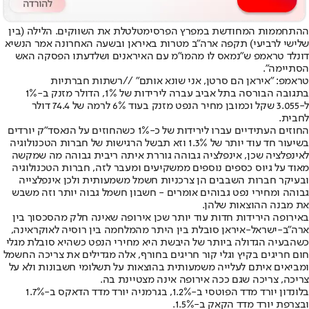
ההתחממות המחודשת במפרץ הפרסי
מטלטלת את השווקים. הלילה (בין
שלישי לרביעי) תקפה ארה״ב מטרות באיראן ובשעה האחרונה אמר הנשיא
דונלד טראמפ ש״נמאס לו מהמו״מ עם האיראנים ושלדעתו הפסקה האש
הסתיימה״.
טראמפ: "איראן הם סרטן, אני שונא אותם" //רשתות חברתיות
בתגובה הבורסה בתל אביב עברה לירידות של 1%, הדולר מזנק ב-1%
ל-3.055 שקל וכמובן מחיר הנפט מזנק בעוד 6% לרמה של 74.4 דולר
לחבית.
החוזים העתידיים עברו לירידות של כ-1% כשהחוזים על הנאסד״ק יורדים
בשיעור חד עוד יותר של 1.3% וזא תבשל הרגישות של חברות הטכנולוגיה
לאינפלציה שכן, אינפלציה גבוהה גוררת איתה ריבית גבוהה מה שמקשה
מאוד על גיוס כספים נוספים ממשקיעים ומעבר לזה, חברות הטכנולוגיה
ובעיקר חברות השבבים הן צרכניות חשמל משמעותית ולכן אינפלצייה
גבוהה ומחירי נפט גבוהים אומרים - חשבון חשמל גבוה יותר וזה משבש
את מבנה ההוצאות שלהן.
באירופה הירידות חדות עוד יותר שכן אירופה שאינה חלק מהסכסוך בין
ארה״ב-ישראל-איראן סובלת בין היתר מהמלחמה בין רוסיה לאוקראינה,
כשהבעיה הגדולה ביותר של היבשת היא מחירי הנפט כשהיא סובלת מגלי
חום חריגים בקיץ וגלי קור חריגים בחורף, אלה מגדילים את צריכה החשמל
ומביאים איתם לעלייה משמעותית בהוצאות על תשלומי חשבונות ולא על
צריכה, צריכה שגם ככה אירופה אינה מצטיינת בה.
בלונדון יורד מדד הפוטסי ב-1.2%, בגרמניה יורד מדד הדאקס ב-1.7%
ובצרפת יורד מדד הקאק ב-1.5%.