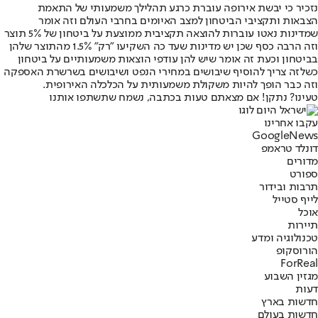
נזכיר כי יבשת אירופה עוברת כרגע תהלילך משמעותי של התאמת
הצבאות ותקציבי הביטחון למצב האיומים בחרבי העולם וזה אומר
שמדינות נאטו עוברות להוצאה תקציבית ממוצעת על ביטחון של 5% תוצר
וזה הרבה כסף שכן יש מדינות שעד כה השקיעו ״רק״ 1.5% מהתוצר שלהן
בביטחון וכעת זה אומר שיש להן עודפי הוצאות משמעותיים על ביטחון
כשלזה צריך להוסיף שיבושים במחירי הנפט ושיבושים בשרשרת האספקה
וזה כבר הופך להיות משקולת משמעותית על הכלכלה האירופית.
טעינו? נתקן! אם מצאתם טעות בכתבה, נשמח שתשתפו אותנו
עקבו אחרינו
G
o
o
g
l
e
News
דונלד טראמפ
מדורים
ספורט
תרבות ובידור
לייף סטייל
אוכל
תיירות
טכנולוגיה ומדע
הורוסקופ
ForReal
מגזין השבוע
דעות
חדשות בארץ
חדשות בעולם