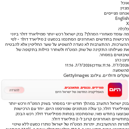
אוכל
מגזין
אנחנו מגייסים
English
X
כלכלה
מה עומד מאחורי המהלך? בנק ישראל רכש יותר ממיליארד דולר ביוני
הרכישות בחודשים האחרונים הסתכמו בכמעט 2 מיליארד דולר • לפי
ההערכות, ההתערבות לא נועדה להשפיע על שער החליפין אלא להבטיח
את פעילותו התקינה של שוק המט"ח ולשחרר נזילות בתקופה של
שיבושים במסחר.
ניצן כהן
7/7/2026, 11:16
,עודכן
7/7/2026, 11:16
0
השמעה
שקלים ודולרים. צילום: GettyImages
בנק ישראל התערב במהלך חודש יוני במסחר בשוק המט"ח ורכש יותר
ממיליארד דולר, כך עולה מנתונים שפורסמו היום. יחד עם הרכישות
שבוצעו בחודש מאי, שהסתכמו בפחות ממיליארד דולר, רכש הבנק
בחודשיים האחרונים קרוב ל-2 מיליארד דולר.
למרות ההתערבות, יתרות המט"ח של ישראל נותרו כמעט ללא שינוי