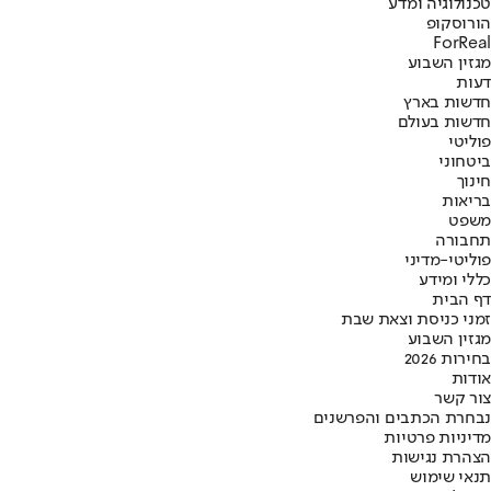
טכנולוגיה ומדע
הורוסקופ
ForReal
מגזין השבוע
דעות
חדשות בארץ
חדשות בעולם
פוליטי
ביטחוני
חינוך
בריאות
משפט
תחבורה
פוליטי-מדיני
כללי ומידע
דף הבית
זמני כניסת וצאת שבת
מגזין השבוע
בחירות 2026
אודות
צור קשר
נבחרת הכתבים והפרשנים
מדיניות פרטיות
הצהרת נגישות
תנאי שימוש