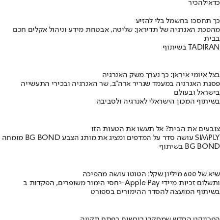
כדאי
להכיר
כך תחסכו בחשמל בלי להזיע
מהפכת האנרגיה של תדיראן: שליטה, אבטחת מידע וניהול אקלים חכם
בבית
בשיתוף TADIRAN
בצל איומי איראן: כך נערך משק האנרגיה
פסגת האנרגיה במעמד שגריר ארה"ב, שר האנרגיה ובכירי התעשייה
בישראל ובעולם
בשיתוף המכון הישראלי לאנרגיה ולסביבה
צובעים את הבית? אל תעשו את הטעות הזו
מומחה BG BOND עושה סדר על המדפים ומציג את מותג הצבע SIMPLY
בשיתוף BG BOND
שיא של 600 מיליון שקל: הטוטו עושה מהפיכה
יחסי הימור משופרים, הפקדות ב-Apple Pay ותשלום זכיות מיידי
בשיתוף המועצה להסדר ההימורים בספורט
הפרויקט החדש שמסקרן רוכשים בפתח תקווה