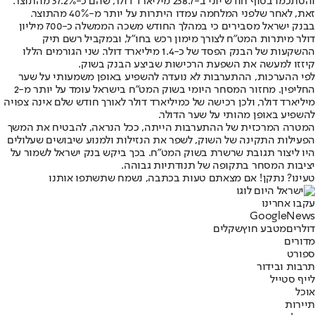
והסתכמו בסוף חודש יוני ב-238.7 מיליארד דולר, שהם כ-37.2% מהתוצר.
זאת, לאחר שלפני המלחמה עמדו היתרות על יותר מ-40% מהתוצר.
בבנק ישראל מסבירים כי במהלך החודש משכה הממשלה כ-700 מיליון
דולר מיתרות המט"ח לצורך מימון רכש בחו"ל, ובמקביל רשם תיק
ההשקעות של הבנק הפסד של כ-1.4 מיליארד דולר. שני הגורמים הללו
קיזזו למעשה את השפעת הרכישות שביצע הבנק בשוק.
לפי ההערכות, ההתערבות לא נועדה להשפיע באופן משמעותי על שער
החליפין. מחזור המסחר היומי בשוק המט"ח בישראל עומד על יותר מ-2
מיליארד דולר, ולכן רכישה של כמיליארד דולר לאורך חודש שלם אינה צפויה
להשפיע באופן מהותי על שער הדולר.
המטרה המרכזית של ההתערבות הייתה, ככל הנראה, להבטיח את המשך
הפעילות התקינה של השוק, לשפר את הנזילות ולמנוע שיבושים שעלולים
היו ליצור תגובת שרשרת בשוק המט"ח. בכך ביקש בנק ישראל לשמור על
יציבות המסחר בתקופה של תנודתיות גבוהה.
טעינו? נתקן! אם מצאתם טעות בכתבה, נשמח שתשתפו אותנו
עקבו אחרינו
G
o
o
g
l
e
News
דולרים
מטבע חוץ
שקלים
מדורים
ספורט
תרבות ובידור
לייף סטייל
אוכל
תיירות