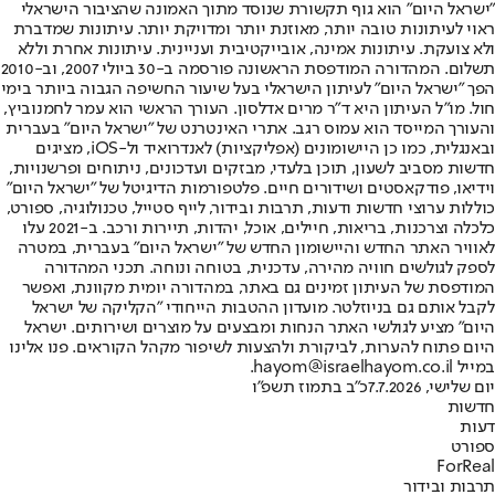
"ישראל היום" הוא גוף תקשורת שנוסד מתוך האמונה שהציבור הישראלי
ראוי לעיתונות טובה יותר, מאוזנת יותר ומדויקת יותר. עיתונות שמדברת
ולא צועקת. עיתונות אמינה, אובייקטיבית ועניינית. עיתונות אחרת וללא
תשלום. המהדורה המודפסת הראשונה פורסמה ב-30 ביולי 2007, וב-2010
הפך "ישראל היום" לעיתון הישראלי בעל שיעור החשיפה הגבוה ביותר בימי
חול. מו"ל העיתון היא ד"ר מרים אדלסון. העורך הראשי הוא עמר לחמנוביץ,
והעורך המייסד הוא עמוס רגב. אתרי האינטרנט של "ישראל היום" בעברית
ובאנגלית, כמו כן היישומונים (אפליקציות) לאנדרואיד ול-iOS, מציגים
חדשות מסביב לשעון, תוכן בלעדי, מבזקים ועדכונים, ניתוחים ופרשנויות,
וידיאו, פודקאסטים ושידורים חיים. פלטפורמות הדיגיטל של "ישראל היום"
כוללות ערוצי חדשות ודעות, תרבות ובידור, לייף סטייל, טכנולוגיה, ספורט,
כלכלה וצרכנות, בריאות, חיילים, אוכל, יהדות, תיירות ורכב. ב-2021 עלו
לאוויר האתר החדש והיישומון החדש של "ישראל היום" בעברית, במטרה
לספק לגולשים חוויה מהירה, עדכנית, בטוחה ונוחה. תכני המהדורה
המודפסת של העיתון זמינים גם באתר, במהדורה יומית מקוונת, ואפשר
לקבל אותם גם בניוזלטר. מועדון ההטבות הייחודי "הקליקה של ישראל
היום" מציע לגולשי האתר הנחות ומבצעים על מוצרים ושירותים. ישראל
היום פתוח להערות, לביקורת ולהצעות לשיפור מקהל הקוראים. פנו אלינו
במייל hayom@israelhayom.co.il.
יום שלישי, 7.7.2026
כ"ב בתמוז תשפ"ו
חדשות
דעות
ספורט
ForReal
תרבות ובידור