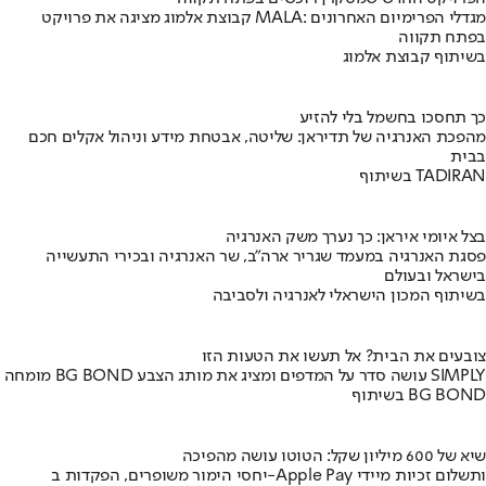
קבוצת אלמוג מציגה את פרויקט MALA: מגדלי הפרימיום האחרונים
בפתח תקווה
בשיתוף קבוצת אלמוג
כך תחסכו בחשמל בלי להזיע
מהפכת האנרגיה של תדיראן: שליטה, אבטחת מידע וניהול אקלים חכם
בבית
בשיתוף TADIRAN
בצל איומי איראן: כך נערך משק האנרגיה
פסגת האנרגיה במעמד שגריר ארה"ב, שר האנרגיה ובכירי התעשייה
בישראל ובעולם
בשיתוף המכון הישראלי לאנרגיה ולסביבה
צובעים את הבית? אל תעשו את הטעות הזו
מומחה BG BOND עושה סדר על המדפים ומציג את מותג הצבע SIMPLY
בשיתוף BG BOND
שיא של 600 מיליון שקל: הטוטו עושה מהפיכה
יחסי הימור משופרים, הפקדות ב-Apple Pay ותשלום זכיות מיידי