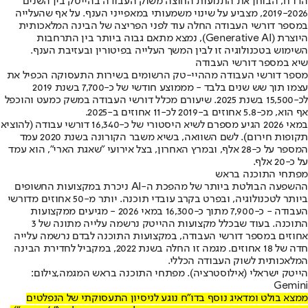
הדו"ח, הבוחן את התנועות החוצה משוק העבודה בהייטק בין השנים
2019-2026, מצביע על שינוי משמעותי במאפייני הענף. על אף שהעלייה
במספר דורשי העבודה החלה עוד לפני הפריצה של הבינה המלאכותית
היוצרת (Generative AI), נמצא מתאם גבוה ביותר בין התרחבות
השימוש בטכנולוגיה זו לבין המשך העלייה בפיטורין ובעזיבת הענף.
שיא במספר דורשי העבודה
מספר דורשי העבודה מההיי-טק הרשומים בשירות התעסוקה הכפיל את
עצמו תוך שש שנים בלבד - מממוצע חודשי של כ-7,700 בשנת 2019
לכ-15,500 בשנת 2025. שיעורם מכלל דורשי העבודה במשק כמעט והוכפל
אף הוא, מכ-5.8 אחוזים ב-2019 לכ-11 אחוזים ב-2025.
במאי 2026 הגיע מספרם לשיא היסטורי של כ-16,340 דורשי עבודה (להוציא
תקופות חירום). לשם השוואה, בשיא משבר הקורונה בשנת 2020 עמד
המספר על כ-28 אלף, ובמרץ האחרון, בצל אירועי "שאגת הארי", הוא עמד
על כ-20 אלף.
מפתחי התוכנה בראש
ההשפעה הבולטת ביותר של מהפכת ה-AI ניכרת במקצועות החשופים
ביותר לטכנולוגיה, ובפרט בקרב עובדי תוכנה. יותר מ-50 אחוזים מדורשי
העבודה - כ-7,900 מתוך כ-16,300 במאי 2026 - מגיעים ממקצועות
התוכנה. בעוד שבכלל מקצועות ההייטק נרשמה עלייה מתונה של 3
אחוזים במספר דורשי העבודה, במקצועות התוכנה לבדם נרשמה עלייה
חדה של 18 אחוזים. מגמה זו החלה בשנת 2022, במקביל לחדירת הבינה
המלאכותית לשוק העבודה הכללי.
הייטק ישראלי (אילוסטרציה). מפתחי התוכנה בראש המגמה,צילום:
Gemini
ממצא בולט ומדאיג נוסף בדו"ח נוגע לניסיון התעסוקתי של הנפלטים