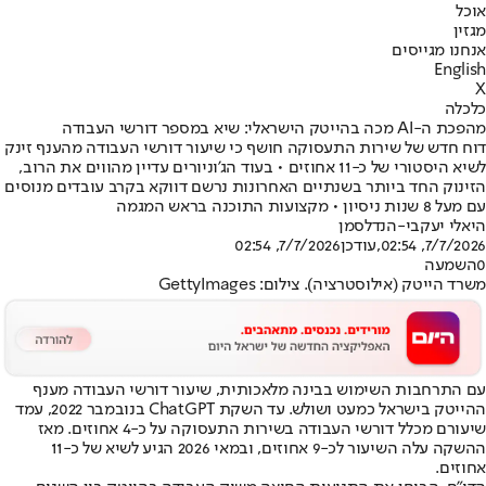
אוכל
מגזין
אנחנו מגייסים
English
X
כלכלה
מהפכת ה-AI מכה בהייטק הישראלי: שיא במספר דורשי העבודה
דוח חדש של שירות התעסוקה חושף כי שיעור דורשי העבודה מהענף זינק
לשיא היסטורי של כ-11 אחוזים • בעוד הג'וניורים עדיין מהווים את הרוב,
הזינוק החד ביותר בשנתיים האחרונות נרשם דווקא בקרב עובדים מנוסים
עם מעל 8 שנות ניסיון • מקצועות התוכנה בראש המגמה
היאלי יעקבי-הנדלסמן
7/7/2026, 02:54
,עודכן
7/7/2026, 02:54
0
השמעה
משרד הייטק (אילוסטרציה). צילום: GettyImages
עם התרחבות השימוש בבינה מלאכותית, שיעור דורשי העבודה מענף
ההייטק בישראל כמעט ושולש. עד השקת ChatGPT בנובמבר 2022, עמד
שיעורם מכלל דורשי העבודה בשירות התעסוקה על כ-4 אחוזים. מאז
ההשקה עלה השיעור לכ-9 אחוזים, ובמאי 2026 הגיע לשיא של כ-11
אחוזים.