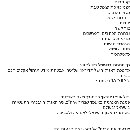
דף הבית
זמני כניסת וצאת שבת
מגזין השבוע
בחירות 2026
אודות
צור קשר
נבחרת הכתבים והפרשנים
מדיניות פרטיות
הצהרת נגישות
תנאי שימוש
כדאי
להכיר
כך תחסכו בחשמל בלי להזיע
מהפכת האנרגיה של תדיראן: שליטה, אבטחת מידע וניהול אקלים חכם
בבית
בשיתוף TADIRAN
בצל איומי איראן: כך נערך משק האנרגיה
פסגת האנרגיה במעמד שגריר ארה"ב, שר האנרגיה ובכירי התעשייה
בישראל ובעולם
בשיתוף המכון הישראלי לאנרגיה ולסביבה
צובעים את הבית? אל תעשו את הטעות הזו