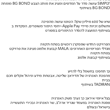
מומחה BG BOND עושה סדר על המדפים ומציג את מותג הצבע SIMPLY
בשיתוף BG BOND
שיא של 600 מיליון שקל: הטוטו עושה מהפיכה
יחסי הימור משופרים, הפקדות ב-Apple Pay ותשלום זכיות מיידי
בשיתוף המועצה להסדר ההימורים בספורט
הפרויקט החדש שמסקרן רוכשים בפתח תקווה
קבוצת אלמוג מציגה את פרויקט MALA: מגדלי הפרימיום האחרונים
בפתח תקווה
בשיתוף קבוצת אלמוג
כך תחסכו בחשמל בלי להזיע
מהפכת האנרגיה של תדיראן: שליטה, אבטחת מידע וניהול אקלים חכם
בבית
בשיתוף TADIRAN
בצל איומי איראן: כך נערך משק האנרגיה
פסגת האנרגיה במעמד שגריר ארה"ב, שר האנרגיה ובכירי התעשייה
בישראל ובעולם