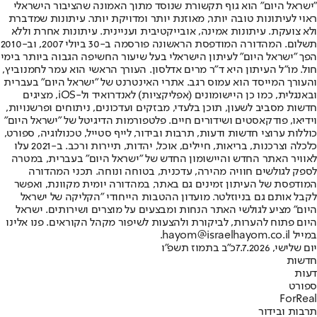
"ישראל היום" הוא גוף תקשורת שנוסד מתוך האמונה שהציבור הישראלי
ראוי לעיתונות טובה יותר, מאוזנת יותר ומדויקת יותר. עיתונות שמדברת
ולא צועקת. עיתונות אמינה, אובייקטיבית ועניינית. עיתונות אחרת וללא
תשלום. המהדורה המודפסת הראשונה פורסמה ב-30 ביולי 2007, וב-2010
הפך "ישראל היום" לעיתון הישראלי בעל שיעור החשיפה הגבוה ביותר בימי
חול. מו"ל העיתון היא ד"ר מרים אדלסון. העורך הראשי הוא עמר לחמנוביץ,
והעורך המייסד הוא עמוס רגב. אתרי האינטרנט של "ישראל היום" בעברית
ובאנגלית, כמו כן היישומונים (אפליקציות) לאנדרואיד ול-iOS, מציגים
חדשות מסביב לשעון, תוכן בלעדי, מבזקים ועדכונים, ניתוחים ופרשנויות,
וידיאו, פודקאסטים ושידורים חיים. פלטפורמות הדיגיטל של "ישראל היום"
כוללות ערוצי חדשות ודעות, תרבות ובידור, לייף סטייל, טכנולוגיה, ספורט,
כלכלה וצרכנות, בריאות, חיילים, אוכל, יהדות, תיירות ורכב. ב-2021 עלו
לאוויר האתר החדש והיישומון החדש של "ישראל היום" בעברית, במטרה
לספק לגולשים חוויה מהירה, עדכנית, בטוחה ונוחה. תכני המהדורה
המודפסת של העיתון זמינים גם באתר, במהדורה יומית מקוונת, ואפשר
לקבל אותם גם בניוזלטר. מועדון ההטבות הייחודי "הקליקה של ישראל
היום" מציע לגולשי האתר הנחות ומבצעים על מוצרים ושירותים. ישראל
היום פתוח להערות, לביקורת ולהצעות לשיפור מקהל הקוראים. פנו אלינו
במייל hayom@israelhayom.co.il.
יום שלישי, 7.7.2026
כ"ב בתמוז תשפ"ו
חדשות
דעות
ספורט
ForReal
תרבות ובידור