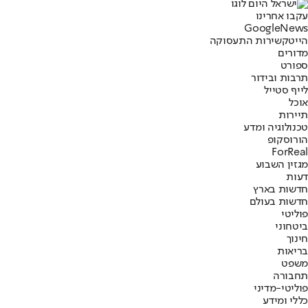
עקבו אחרינו
G
o
o
g
l
e
News
הייטק
שירות התעסוקה
מדורים
ספורט
תרבות ובידור
לייף סטייל
אוכל
תיירות
טכנולוגיה ומדע
הורוסקופ
ForReal
מגזין השבוע
דעות
חדשות בארץ
חדשות בעולם
פוליטי
ביטחוני
חינוך
בריאות
משפט
תחבורה
פוליטי-מדיני
כללי ומידע