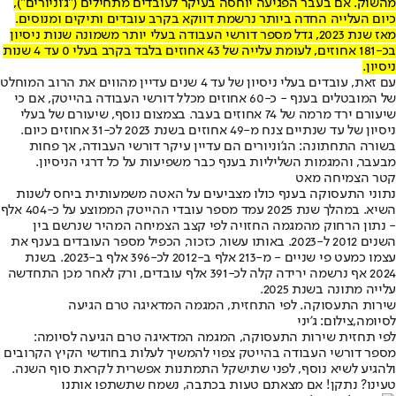
מהשוק. אם בעבר הפגיעה יוחסה בעיקר לעובדים מתחילים ("ג'וניורים"),
כיום העלייה החדה ביותר נרשמת דווקא בקרב עובדים ותיקים ומנוסים.
מאז שנת 2023, גדל מספר דורשי העבודה בעלי יותר משמונה שנות ניסיון
בכ-181 אחוזים, לעומת עלייה של 43 אחוזים בלבד בקרב בעלי 0 עד 4 שנות
ניסיון.
עם זאת, עובדים בעלי ניסיון של עד 4 שנים עדיין מהווים את הרוב המוחלט
של המובטלים בענף - כ-60 אחוזים מכלל דורשי העבודה בהייטק, אם כי
שיעורם ירד מרמה של 74 אחוזים בעבר. בצמצום נוסף, שיעורם של בעלי
ניסיון של עד שנתיים צנח מ-49 אחוזים בשנת 2023 לכ-31 אחוזים כיום.
בשורה התחתונה: הג'וניורים הם עדיין עיקר דורשי העבודה, אך פחות
מבעבר, והמגמות השליליות בענף כבר משפיעות על כל דרגי הניסיון.
קטר הצמיחה מאט
נתוני התעסוקה בענף כולו מצביעים על האטה משמעותית ביחס לשנות
השיא. במהלך שנת 2025 עמד מספר עובדי ההייטק הממוצע על כ-404 אלף
- נתון הרחוק מהמגמה החזויה לפי קצב הצמיחה המהיר שנרשם בין
השנים 2012 ל-2023. באותו עשור, כזכור, הכפיל מספר העובדים בענף את
עצמו כמעט פי שניים - מ-213 אלף ב-2012 לכ-396 אלף ב-2023. בשנת
2024 אף נרשמה ירידה קלה לכ-391 אלף עובדים, ורק לאחר מכן התחדשה
עלייה מתונה בשנת 2025.
שירות התעסוקה. לפי התחזית, המגמה המדאיגה טרם הגיעה
לסיומה,צילום: ג'יני
לפי תחזית שירות התעסוקה, המגמה המדאיגה טרם הגיעה לסיומה:
מספר דורשי העבודה בהייטק צפוי להמשיך לעלות בחודשי הקיץ הקרובים
ולהגיע לשיא נוסף, לפני שתישקל התמתנות אפשרית לקראת סוף השנה.
טעינו? נתקן! אם מצאתם טעות בכתבה, נשמח שתשתפו אותנו