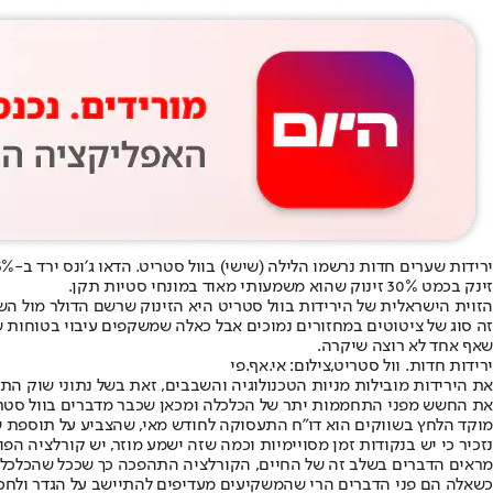
זינק בכמט 30% זינוק שהוא משמעותי מאוד במונחי סטיות תקן.
זה סוג של ציטוטים במחזורים נמוכים אבל כאלה שמשקפים עיבוי בטוחות ש
שאף אחד לא רוצה שיקרה.
ירידות חדות. וול סטריט,צילום: אי.אף.פי
את הירידות מובילות מניות הטכנולוגיה והשבבים, זאת בשל נתוני שוק הת
את החשש מפני התחממות יתר של הכלכלה ומכאן שכבר מדברים בוול סטריט 
מוקד הלחץ בשווקים הוא דו"ח התעסוקה לחודש מאי, שהצביע על תוספת של 172 אלף משרות למשק האמריקני, נתון גבוה משמעותית מתחזיות הכלכלנים. שיעור האבטלה נותר ללא שינוי ברמה ש
מראים הדברים בשלב זה של החיים, הקורלציה התהפכה כך שככל שהכלכלה
כשאלה הם פני הדברים הרי שהמשקיעים מעדיפים להתיישב על הגדר ולחכו