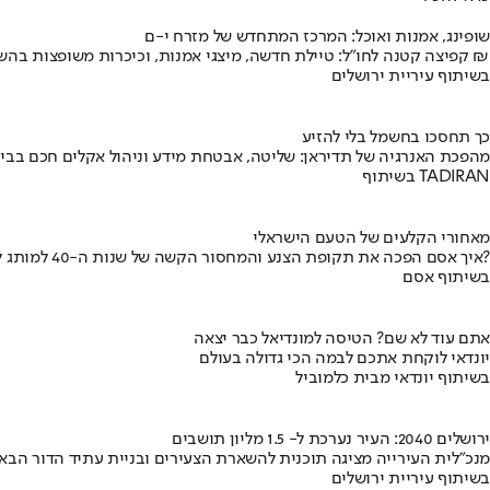
שופינג, אמנות ואוכל: המרכז המתחדש של מזרח י-ם
קפיצה קטנה לחו"ל: טיילת חדשה, מיצגי אמנות, וכיכרות משופצות בהשקעה של 100 מיליון ₪
בשיתוף עיריית ירושלים
כך תחסכו בחשמל בלי להזיע
מהפכת האנרגיה של תדיראן: שליטה, אבטחת מידע וניהול אקלים חכם בבי
בשיתוף TADIRAN
מאחורי הקלעים של הטעם הישראלי
איך אסם הפכה את תקופת הצנע והמחסור הקשה של שנות ה-40 למותג לאומי?
בשיתוף אסם
אתם עוד לא שם? הטיסה למונדיאל כבר יצאה
יונדאי לוקחת אתכם לבמה הכי גדולה בעולם
בשיתוף יונדאי מבית כלמוביל
ירושלים 2040: העיר נערכת ל- 1.5 מליון תושבים
מנכ"לית העירייה מציגה תוכנית להשארת הצעירים ובניית עתיד הדור הבא
בשיתוף עיריית ירושלים