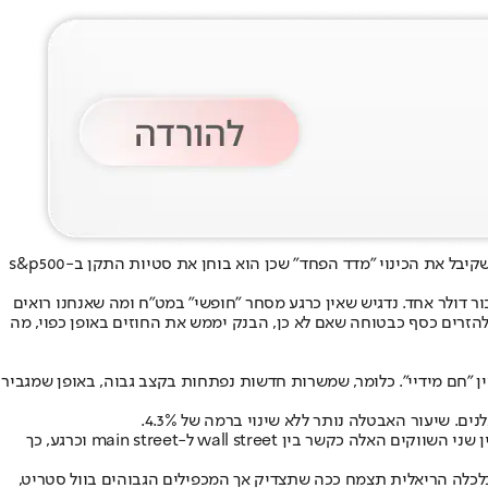
ירידות שערים חדות נרשמו הלילה (שישי) בוול סטריט. הדאו ג׳ונס ירד ב-1.3%, מדד נאסד״ק ירד בכמעט 4% ומדד s&p500 ירד בכמעט 2.5%. מדד vix שקיבל את הכינוי ״מדד הפחד״ שכן הוא בוחן את סטיות התקן ב-s&p500
וול סטריט היא הזינוק שרשם הדולר מול השקל ועסקאות שמתבצעות עכשיו משקפות שער חליפין של 2.93 שקלים בעבור דולר אחד. נדגיש שאין כרגע מסחר ״חופשי״ במט״ח ומה שאנחנו רואים
הזרים כסף כבטוחה שאם לא כן, הבנק יממש את החוזים באופן כפוי, מה
 "חם מידיי". כלומר, שמשרות חדשות נפתחות בקצב גבוה, באופן שמגביר
נזכיר כי יש בנקודות זמן מסויימיות וכמה שזה ישמע מוזר, יש קורלציה הפוכה בין שוק הכסף לכלכלה הריאלית. בוול סטריט נוהגים לכנות את היחס בין שני השווקים האלה כקשר בין wall street ל-main street וכרגע, כך
לכלה הריאלית תצמח ככה שתצדיק אך המכפילים הגבוהים בוול סטריט,