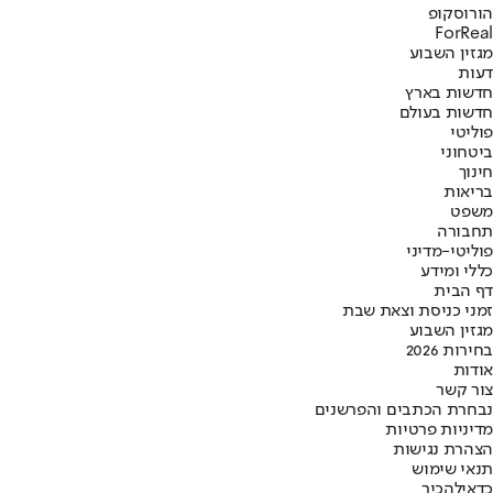
הורוסקופ
ForReal
מגזין השבוע
דעות
חדשות בארץ
חדשות בעולם
פוליטי
ביטחוני
חינוך
בריאות
משפט
תחבורה
פוליטי-מדיני
כללי ומידע
דף הבית
זמני כניסת וצאת שבת
מגזין השבוע
בחירות 2026
אודות
צור קשר
נבחרת הכתבים והפרשנים
מדיניות פרטיות
הצהרת נגישות
תנאי שימוש
כדאי
להכיר