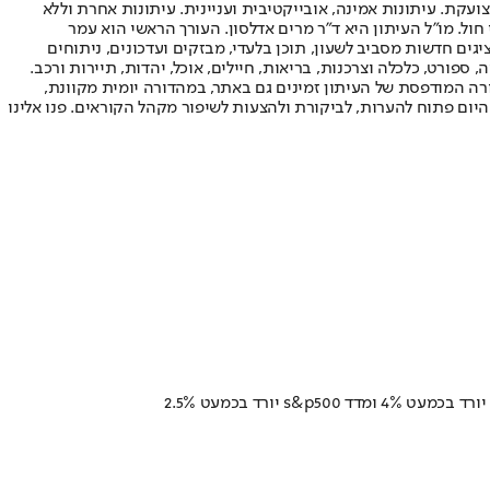
ועקת. עיתונות אמינה, אובייקטיבית ועניינית. עיתונות אחרת וללא
עור החשיפה הגבוה ביותר בימי חול. מו"ל העיתון היא ד"ר מרים אדלסון. העורך הראשי הוא עמר
 והעורך המייסד הוא עמוס רגב. אתרי האינטרנט של "ישראל היום" בעברית ובאנגלית, כמו כן היישומונים (אפליקציות) לאנדרואיד ול-iOS, מציגים חדשות מסביב לשעון, תוכן בלעדי, מבזקים ועדכונים, ניתוחים
, ספורט, כלכלה וצרכנות, בריאות, חיילים, אוכל, יהדות, תיירות ורכב.
דורה המודפסת של העיתון זמינים גם באתר, במהדורה יומית מקוונת,
היום פתוח להערות, לביקורת ולהצעות לשיפור מקהל הקוראים. פנו אלינו