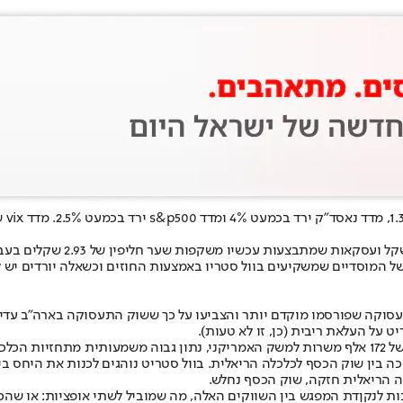
הזוית הישראלית של הירידות ב
ל המוסדיים שמשקיעים בוול סטריו באמצעות החוזים וכשאלה יורדים יש ל
עסוקה שפורסמו מוקדם יותר והצביעו על כך ששוק התעסוקה בארה״ב עדיין
על העלאת ריבית (כן, זו לא טעות).
ל 4.3%.
 הריאלית חזקה, שוק הכסף נחלש.
ת לנקןדת המפגש בין השווקים האלה, מה שמוביל לשתי אופציות: או שהכ