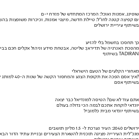
שופינג, אמנות ואוכל: המרכז המתחדש של מזרח י-ם
קפיצה קטנה לחו"ל: טיילת חדשה, מיצגי אמנות, וכיכרות משופצות בהשקעה של 100 מיליון ₪
בשיתוף עיריית ירושלים
כך תחסכו בחשמל בלי להזיע
מהפכת האנרגיה של תדיראן: שליטה, אבטחת מידע וניהול אקלים חכם בבי
בשיתוף TADIRAN
מאחורי הקלעים של הטעם הישראלי
איך אסם הפכה את תקופת הצנע והמחסור הקשה של שנות ה-40 למותג לאומי?
בשיתוף אסם
אתם עוד לא שם? הטיסה למונדיאל כבר יצאה
יונדאי לוקחת אתכם לבמה הכי גדולה בעולם
בשיתוף יונדאי מבית כלמוביל
ירושלים 2040: העיר נערכת ל- 1.5 מליון תושבים
מנכ"לית העירייה מציגה תוכנית להשארת הצעירים ובניית עתיד הדור הבא