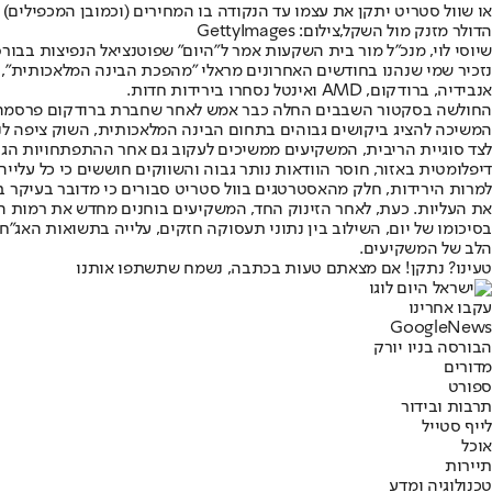
או שוול סטריט יתקן את עצמו עד הנקודה בו המחירים (וכמובן המכפילים
הדולר מזנק מול השקל,צילום: GettyImages
שיוסי לוי, מנכ״ל מור בית השקעות אמר ל״היום״ שפוטנציאל הנפיצות בבורסות 
אנבידיה, ברודקום, AMD ואינטל נסחרו בירידות חדות.
המשיכה להציג ביקושים גבוהים בתחום הבינה המלאכותית, השוק ציפה לנת
לצד סוגיית הריבית, המשקיעים ממשיכים לעקוב גם אחר ההתפתחויות הגי
דיפלומטית באזור, חוסר הוודאות נותר גבוה והשווקים חוששים כי כל עליי
את העליות. כעת, לאחר הזינוק החד, המשקיעים בוחנים מחדש את רמות ה
בסיכומו של יום, השילוב בין נתוני תעסוקה חזקים, עלייה בתשואות האג"
הלב של המשקיעים.
טעינו? נתקן! אם מצאתם טעות בכתבה, נשמח שתשתפו אותנו
עקבו אחרינו
G
o
o
g
l
e
News
הבורסה בניו יורק
מדורים
ספורט
תרבות ובידור
לייף סטייל
אוכל
תיירות
טכנולוגיה ומדע