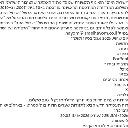
"ישראל היום" הוא גוף תקשורת שנוסד מתוך האמונה שהציבור הישראלי ראוי 
ת
ופרשנויות, וידיאו, פודקאסטים ושידורים חיים. פלטפורמות הדיגיטל של "ישרא
ב-2021 עלו לאוויר האתר החדש והיישומון החדש של "ישראל היום" בע
ואפשר לקבל אותם גם בניוזלטר. מועדון ההטבות הייחודי "הקליקה של ישרא
במייל hayom@israelhayom.co.il.
יום שישי, 5.6.2026
כ' בסיון תשפ"ו
חדשות
דעות
ספורט
ForReal
תרבות ובידור
אוכל
מגזין
אנחנו מגייסים
English
X
כלכלה
ירידות שערים חדות בניו יורק; הדולר מזנק ל-2.93 שקלים
דוח תעסוקה חדש הביא לתנודות שערים חדות בוול סטריט • בארה"ב יש המדברים על העלאת ריבית מחודשת • הדא
ניצן כהן
5/6/2026, 19:58
,עודכן
5/6/2026, 20:02
0
השמעה
וול סטריט. צילום: אי.אף.פי