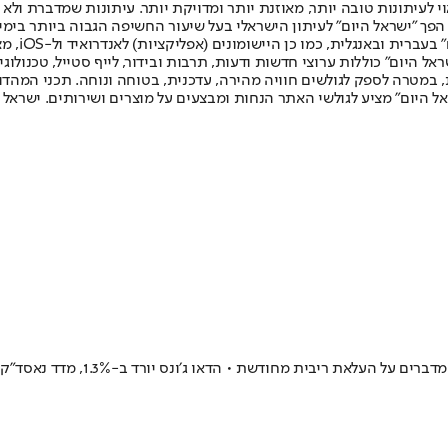
לעיתונות טובה יותר, מאוזנת יותר ומדויקת יותר. עיתונות שמדברת ולא צ
שלום. המהדורה המודפסת הראשונה פורסמה ב-30 ביולי 2007, וב-2010 הפך "ישראל היום" לעיתון הישראלי בעל שי
לחמנוביץ,
ל היום" כוללות ערוצי חדשות ודעות, תרבות ובידור, לייף סטייל, טכנולוגיה
ברית, במטרה לספק לגולשים חוויה מהירה, עדכנית, בטוחה ונוחה. תכני המה
ל היום" מציע לגולשי האתר הנחות ומבצעים על מוצרים ושירותים. ישראל 
ו ג׳ונס יורד ב-1.3%, מדד נאסד״ק יורד בכמעט 4% ומדד s&p500 יורד בכמעט 2.5%