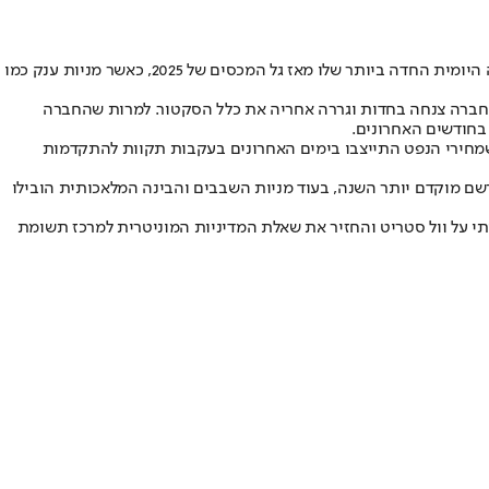
נזכיר שמי שנהנו בחודשים האחרונים מראלי ״מהפכת הבינה המלאכותית״, אלה מניות השבבים והיום רודם מדד מניות השבבים האמריקני את הירידה היומית החדה ביותר שלו מאז גל המכסים של 2025, כאשר מניות ענק כמו
החלה כבר אמש לאחר שחברת ברודקום פרסמה תחזית שאכזבה חלק מהמשקיעים בכל הנוגע למכירות שבבי AI. מניית החברה צנחה בחדות וגררה אחריה את כלל הסקטור. למרות שהחברה
בחודשים האחרונים.
 שמחירי הנפט התייצבו בימים האחרונים בעקבות תקוות להתקדמות
ם בוול סטריט סבורים כי מדובר בעיקר במימוש רווחים לאחר ראלי ממושך. מדד S&P 500 עלה בכ-20% מהשפל שנרשם מוקדם יותר השנה, בעוד מניות השבבים והבינה המלאכותית הובילו
תי על וול סטריט והחזיר את שאלת המדיניות המוניטרית למרכז תשומת