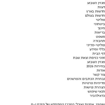
מגזין השבוע
דעות
חדשות בארץ
חדשות בעולם
פוליטי
ביטחוני
חינוך
בריאות
משפט
תחבורה
פוליטי-מדיני
כללי ומידע
דף הבית
זמני כניסת וצאת שבת
מגזין השבוע
בחירות 2026
אודות
צור קשר
נבחרת הכתבים והפרשנים
מדיניות פרטיות
הצהרת נגישות
תנאי שימוש
כדאי
להכיר
שופינג, אמנות ואוכל: המרכז המתחדש של מזרח י-ם