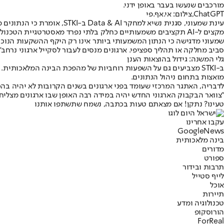
מורכבים שנעשו בעבר באופן ידני.
ChatGPT,צילום: אי.אף.פי
עינת שמעוני, סגנית נשיא ל
מקצים ל-AI תקציבים משמעותיים כחלק בלתי נפרד מאסטרטגיית הטכנולוגיה והצמיחה שלהם".
שמעוני מדגישה כי הנתון המשמעותי ביותר אינו רק היקף ההשקעות הנוכח
סביב מחלקה או תהליך ספציפי. ארגונים מנסים לעבור לסקייל ארגוני נרחב"
גלי המשנה: גידול בהוצאות הענן
ב-STKI מצביעים גם על השפעות רוחביות של מהפכת הבינה המלאכותית
מואצות בתחום ניהול הנתונים.
לדבריה, האתגר המרכזי שעומד בפני ארגונים בשנים הקרובות לא יהיה בהכרח רכישת כלי AI חדשים, אלא היכולת להכין את מאגרי המידע של
"צוואר הבקבוק הארגוני החדש יהיה במידה רבה האופן שבו ארגונים מצליחים להכין את הדאטה הארגוני לאירוע ה-AI. רוב הארגונים פשו
טעינו? נתקן! אם מצאתם טעות בכתבה, נשמח שתשתפו אותנו
עקבו אחרינו
G
o
o
g
l
e
News
בינה מלאכותית
מדורים
ספורט
תרבות ובידור
לייף סטייל
אוכל
תיירות
טכנולוגיה ומדע
הורוסקופ
ForReal