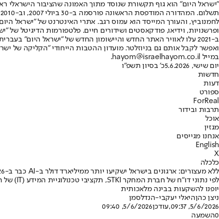
"ישראל היום" הוא גוף תקשורת שנוסד מתוך האמונה שהציבור הישראלי ראוי 
ת
ופרשנויות, וידיאו, פודקאסטים ושידורים חיים. פלטפורמות הדיגיטל של "ישרא
ב-2021 עלו לאוויר האתר החדש והיישומון החדש של "ישראל היום" בע
ואפשר לקבל אותם גם בניוזלטר. מועדון ההטבות הייחודי "הקליקה של ישרא
במייל hayom@israelhayom.co.il.
יום שישי, 5.6.2026
כ' בסיון תשפ"ו
חדשות
דעות
ספורט
ForReal
תרבות ובידור
אוכל
מגזין
אנחנו מגייסים
English
X
כלכלה
ללא מעצורים: ארגונים בישראל ישקיעו יותר ממיליארד דולר ב-AI כבר ב-2026
יופנו להשקעות בבינה מלאכותית
ניצן כהן
היאלי יעקבי-הנדלסמן
5/6/2026, 09:37
,עודכן
5/6/2026, 09:40
0
השמעה