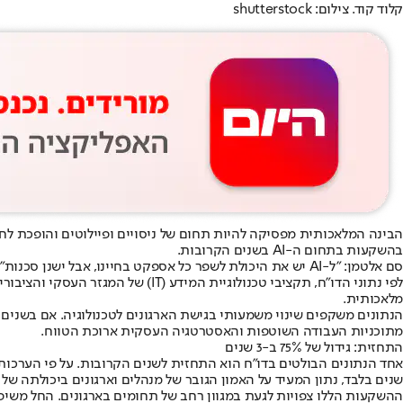
קלוד קוד. צילום: shutterstock
בהשקעות בתחום ה-AI בשנים הקרובות.
סם אלטמן: "ל-AI יש את היכולת לשפר כל אספקט בחיינו, אבל ישנן סכנות"// רויטרס
מלאכותית.
מתוכניות העבודה השוטפות והאסטרטגיה העסקית ארוכת הטווח.
התחזית: גידול של 75% ב-3 שנים
שנים בלבד, נתון המעיד על האמון הגובר של מנהלים וארגונים ביכולתה של 
ההשקעות הללו צפויות לגעת במגוון רחב של תחומים בארגונים. החל משי