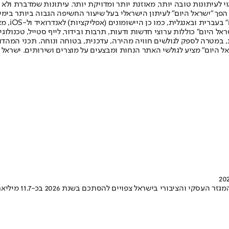
לעיתונות טובה יותר, מאוזנת יותר ומדויקת יותר. עיתונות שמדברת ולא צ
שלום. המהדורה המודפסת הראשונה פורסמה ב-30 ביולי 2007, וב-2010 הפך "ישראל היום" לעיתון הישראלי בעל שי
לחמנוביץ,
ל היום" כוללות ערוצי חדשות ודעות, תרבות ובידור, לייף סטייל, טכנולוגיה
ברית, במטרה לספק לגולשים חוויה מהירה, עדכנית, בטוחה ונוחה. תכני המה
ל היום" מציע לגולשי האתר הנחות ומבצעים על מוצרים ושירותים. ישראל 