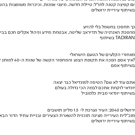
קפיצה קטנה לחו"ל: טיילת חדשה, מיצגי אמנות, וכיכרות משופצות בהשקעה של 100 מיליון ₪
בשיתוף עיריית ירושלים
כך תחסכו בחשמל בלי להזיע
מהפכת האנרגיה של תדיראן: שליטה, אבטחת מידע וניהול אקלים חכם בבי
בשיתוף TADIRAN
מאחורי הקלעים של הטעם הישראלי
איך אסם הפכה את תקופת הצנע והמחסור הקשה של שנות ה-40 למותג לאומי?
בשיתוף אסם
אתם עוד לא שם? הטיסה למונדיאל כבר יצאה
יונדאי לוקחת אתכם לבמה הכי גדולה בעולם
בשיתוף יונדאי מבית כלמוביל
ירושלים 2040: העיר נערכת ל- 1.5 מליון תושבים
מנכ"לית העירייה מציגה תוכנית להשארת הצעירים ובניית עתיד הדור הבא
בשיתוף עיריית ירושלים