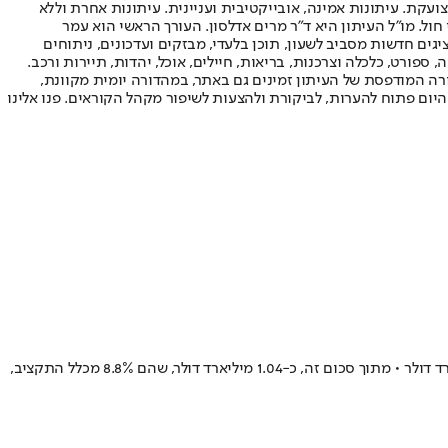
ועקת. עיתונות אמינה, אובייקטיבית ועניינית. עיתונות אחרת וללא
עור החשיפה הגבוה ביותר בימי חול. מו"ל העיתון היא ד"ר מרים אדלסון. העורך הראשי הוא עמר
 והעורך המייסד הוא עמוס רגב. אתרי האינטרנט של "ישראל היום" בעברית ובאנגלית, כמו כן היישומונים (אפליקציות) לאנדרואיד ול-iOS, מציגים חדשות מסביב לשעון, תוכן בלעדי, מבזקים ועדכונים, ניתוחים
, ספורט, כלכלה וצרכנות, בריאות, חיילים, אוכל, יהדות, תיירות ורכב.
דורה המודפסת של העיתון זמינים גם באתר, במהדורה יומית מקוונת,
היום פתוח להערות, לביקורת ולהצעות לשיפור מקהל הקוראים. פנו אלינו
לפי נתוני דו”ח של חברת המחקר STKI, תקציבי טכנולוגיית המידע (IT) של המגזר העסקי והציבורי בישראל צפויים להסתכם בשנת 2026 בכ-11.7 מיליארד דולר • מתוך סכום זה, כ-1.04 מיליארד דולר, שהם 8.8% מכלל התקציב,