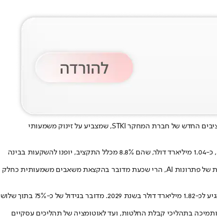
הבינה המלאכותית מפסיקה להיות תחום של ניסויים ופיילוטים והופכת לחלק בלתי נפרד מתקציבי הליבה של הארגונים בישראל. כך עולה ממדד התקציבים החדש של חברת המחקר STKI, שמצביע על זינוק משמעותי
לפי נתוני הדו”ח, תקציבי טכנולוגיית המידע (IT) של המגזר העסקי והציבורי בישראל צפויים להסתכם בשנת 2026 בכ-11.7 מיליארד דולר. מתוך סכום זה, כ-1.04 מיליארד דולר, שהם 8.8% מכלל התקציב, יופנו להשקעות בבינה
הנתונים משקפים שינוי משמעותי בגישת הארגונים לטכנולוגיה. אם בשנים האחרונות התמקדו החברות בעיקר בפיילוטים, ניסויים והטמעות נקודתיות של פתרונות AI, הרי שכעת מדובר בהקצאת משאבים משמעותית כחלק
אחד הנתונים הבולטים בדו”ח הוא התחזית לשנים הקרובות. על פי הערכות הארגונים שנבחנו במסגרת המדד, ההשקעות בבינה מלאכותית צפויות להגיע לכ-1.82 מיליארד דולר בשנת 2029. מדובר בגידול של כ-75% בתוך שלוש
ותמיכה בתהליכי קבלת החלטות, ועד לאוטומציה של תהליכים עסקיים