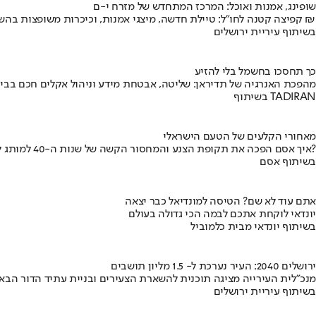
שופינג, אמנות ואוכל: המרכז המתחדש של מזרח י-ם
קפיצה קטנה לחו"ל: טיילת חדשה, מיצגי אמנות, וכיכרות משופצות בהשקעה של 100 מיליון ₪
בשיתוף עיריית ירושלים
כך תחסכו בחשמל בלי להזיע
מהפכת האנרגיה של תדיראן: שליטה, אבטחת מידע וניהול אקלים חכם בבי
בשיתוף TADIRAN
מאחורי הקלעים של הטעם הישראלי
איך אסם הפכה את תקופת הצנע והמחסור הקשה של שנות ה-40 למותג לאומי?
בשיתוף אסם
אתם עוד לא שם? הטיסה למונדיאל כבר יצאה
יונדאי לוקחת אתכם לבמה הכי גדולה בעולם
בשיתוף יונדאי מבית כלמוביל
ירושלים 2040: העיר נערכת ל- 1.5 מליון תושבים
מנכ"לית העירייה מציגה תוכנית להשארת הצעירים ובניית עתיד הדור הבא
בשיתוף עיריית ירושלים