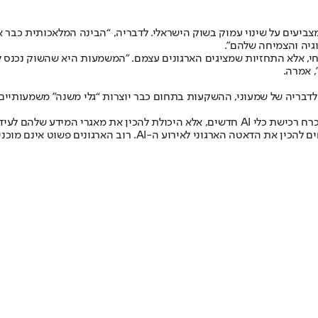
מחקר Data & AI ב-STKI, אומרת כי הנתונים מצביעים על שינוי עמוק בשוק הישראלי. לדבריה, “הבי
י, אלא התחזיות שמציגים הארגונים עצמם. "המשמעות היא שהשוק נכנס ל
, אמרה.
. לדבריה של שמעוני, ההשקעות בתחום כבר יוצרות “גלי משנה” משמעותיים 
הם לעידן הבינה המלאכותית.
ט אינם מוכנים, או יותר נכון - הדאטה שלהם אינו מוכן", היא מזהירה.