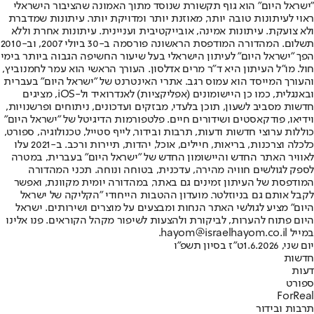
"ישראל היום" הוא גוף תקשורת שנוסד מתוך האמונה שהציבור הישראלי
ראוי לעיתונות טובה יותר, מאוזנת יותר ומדויקת יותר. עיתונות שמדברת
ולא צועקת. עיתונות אמינה, אובייקטיבית ועניינית. עיתונות אחרת וללא
תשלום. המהדורה המודפסת הראשונה פורסמה ב-30 ביולי 2007, וב-2010
הפך "ישראל היום" לעיתון הישראלי בעל שיעור החשיפה הגבוה ביותר בימי
חול. מו"ל העיתון היא ד"ר מרים אדלסון. העורך הראשי הוא עמר לחמנוביץ,
והעורך המייסד הוא עמוס רגב. אתרי האינטרנט של "ישראל היום" בעברית
ובאנגלית, כמו כן היישומונים (אפליקציות) לאנדרואיד ול-iOS, מציגים
חדשות מסביב לשעון, תוכן בלעדי, מבזקים ועדכונים, ניתוחים ופרשנויות,
וידיאו, פודקאסטים ושידורים חיים. פלטפורמות הדיגיטל של "ישראל היום"
כוללות ערוצי חדשות ודעות, תרבות ובידור, לייף סטייל, טכנולוגיה, ספורט,
כלכלה וצרכנות, בריאות, חיילים, אוכל, יהדות, תיירות ורכב. ב-2021 עלו
לאוויר האתר החדש והיישומון החדש של "ישראל היום" בעברית, במטרה
לספק לגולשים חוויה מהירה, עדכנית, בטוחה ונוחה. תכני המהדורה
המודפסת של העיתון זמינים גם באתר, במהדורה יומית מקוונת, ואפשר
לקבל אותם גם בניוזלטר. מועדון ההטבות הייחודי "הקליקה של ישראל
היום" מציע לגולשי האתר הנחות ומבצעים על מוצרים ושירותים. ישראל
היום פתוח להערות, לביקורת ולהצעות לשיפור מקהל הקוראים. פנו אלינו
במייל hayom@israelhayom.co.il.
יום שני, 1.6.2026
ט"ז בסיון תשפ"ו
חדשות
דעות
ספורט
ForReal
תרבות ובידור