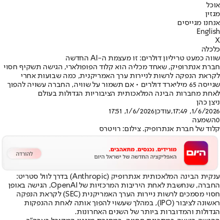
אוכל
מגזין
אנחנו מגייסים
English
X
כלכלה
שווה כמעט טריליון דולרים: זו מעצמת ה-AI החדשה
חברת אנתרופיק, שאחד מכליה הוא קלוד הפופולארי, הגישה תשקיף חסוי
לקראת הנפקה לרשות לניירות ערך האמריקנית, כמה שבועות אחרי
שגייסה 65 מיליארד דולרים • אם תשמור על שוויה, החברה עשויה להפוך
לאחת מחברות הבינה המלאכותית הציבוריות הגדולות בעולם
ניצן כהן
1/6/2026, 17:49
,עודכן
1/6/2026, 17:51
0
השמעה
קלוד של חברת אנתרופיק. צילום: רויטרס
ענקית הבינה המלאכותית אנתרופיק (Anthropic) בדרך לוול סטריט
:
החברה, שנחשבת לאחת היריבות המרכזיות של OpenAI, הגישה באופן
חסוי מסמכים לרשות ניירות הערך האמריקנית (SEC) לקראת הנפקה
ראשונה לציבור (IPO), במהלך שעשוי להפוך אותה לאחת ההנפקות
הגדולות והמדוברות ביותר של השנים האחרונות.