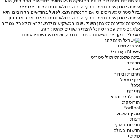
וול סטריט. מעריכים כי אם ההנפקה תצא לפועל בחודשים הקרובים, היא
עשויה לסמן שלב חדש במרוץ הבינה המלאכותית,צילום: אי.פי.אי
בוול סטריט מעריכים כי אם ההנפקה תצא לפועל בחודשים הקרובים, היא
עשויה לסמן שלב חדש במרוץ הבינה המלאכותית: מעבר מהזרמות הון
פרטיות אדירות למבחן השוק, שבו המשקיעים ידרשו לראות לא רק צמיחה
אלא גם מודל עסקי שיוכל להצדיק שוויים מהסוג הזה.
טעינו? נתקן! אם מצאתם טעות בכתבה, נשמח שתשתפו אותנו
עקבו אחרינו
G
o
o
g
l
e
News
בינה מלאכותית
וול סטריט
מדורים
ספורט
תרבות ובידור
לייף סטייל
אוכל
תיירות
טכנולוגיה ומדע
הורוסקופ
ForReal
מגזין השבוע
דעות
חדשות בארץ
חדשות בעולם
פוליטי