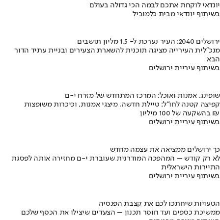
יונדאי לוקחת אתכם לבמה הכי גדולה בעולם
בשיתוף יונדאי מבית כלמוביל
ירושלים 2040: העיר נערכת ל- 1.5 מליון תושבים
מנכ"לית העירייה מציגה תוכנית להשארת הצעירים ובניית עתיד הדור
הבא
בשיתוף עיריית ירושלים
שופינג, אמנות ואוכל: המרכז המתחדש של מזרח י-ם
קפיצה קטנה לחו"ל: טיילת חדשה, מיצגי אמנות, וכיכרות משופצות
בהשקעה של 100 מיליון ₪
בשיתוף עיריית ירושלים
כך ירושלים ממציאה את עצמה מחדש
לא רק קודש – המהפכה המודרנית שעוברת י-ם מחזירה אותה לפסגת
התיירות הישראלית
בשיתוף עיריית ירושלים
הטעויות שיחתכו לכם את קצבת הפנסיה
ממשיכת כספים ועד חוסר תכנון – הצעדים שיצילו את הכסף שלכם