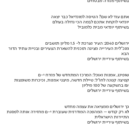
בשיתוף מנורה מבטחים
אתם עוד לא שם? הטיסה למונדיאל כבר יצאה
יונדאי לוקחת אתכם לבמה הכי גדולה בעולם
בשיתוף יונדאי מבית כלמוביל
ירושלים 2040: העיר נערכת ל- 1.5 מליון תושבים
מנכ"לית העירייה מציגה תוכנית להשארת הצעירים ובניית עתיד הדור
הבא
בשיתוף עיריית ירושלים
שופינג, אמנות ואוכל: המרכז המתחדש של מזרח י-ם
קפיצה קטנה לחו"ל: טיילת חדשה, מיצגי אמנות, וכיכרות משופצות
בהשקעה של 100 מיליון ₪
בשיתוף עיריית ירושלים
כך ירושלים ממציאה את עצמה מחדש
לא רק קודש – המהפכה המודרנית שעוברת י-ם מחזירה אותה לפסגת
התיירות הישראלית
בשיתוף עיריית ירושלים