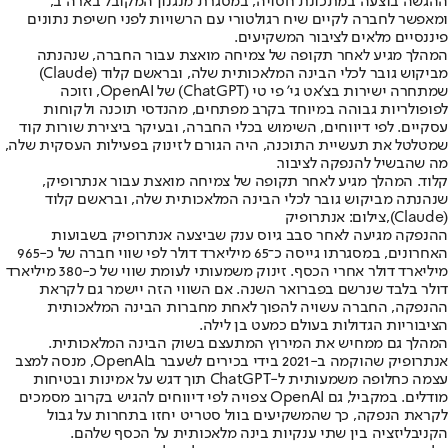
ההגשה בוצעה במתכונת חסויה, במסגרת מנגנון המקובל בארה״ב,
ומאפשר לחברה לקיים שיח רגולטורי עם הרשויות לפני חשיפת נתונים
פיננסיים מלאים לציבור המשקיעים.
המהלך מגיע לאחר תקופה של צמיחה מואצת עבור החברה, שנהנתה
מביקוש גובר לכלי הבינה המלאכותית שלה, ובראשם קלוד (Claude)
שמתחרה ישירות בצ'אט גי' פי טי (ChatGPT) של OpenAI, וזוכה
לפופולריות גבוהה במיוחד בקרב מפתחים, מהנדסי תוכנה ולקוחות
עסקיים. לפי דיווחים, השימוש בכלי החברה, ובעיקר ביצירת שורות קוד
שמטלטל את תעשיית התוכנה, היה הגורם לזינוק בפעילות העסקית שלה,
מה שהבשיל להנפקה לציבור.
קלוד. המהלך מגיע לאחר תקופה של צמיחה מואצת עבור אנתרופיק,
שנהנתה מביקוש גובר לכלי הבינה המלאכותית שלה, ובראשם קלוד
(Claude),צילום: אנתרופיק
ההנפקה מגיעה לאחר סבב גיוס ענק שביצעה אנתרופיק בשבועות
האחרונים, במסגרתו גייסה כ־65 מיליארד דולר לפי שווי חברה של כ-965
מיליארד דולר אחרי הכסף. זינוק משמעותי לעומת שווי של כ-380 מיליארד
דולר בלבד שנרשם בפברואר השנה. אם השווי הזה יישמר גם לקראת
ההנפקה, החברה עשויה להפוך לאחת מחברות הבינה המלאכותית
הציבוריות הגדולות בעולם כמעט בן לילה.
המהלך גם ממחיש את המירוץ המתעצם בשוק הבינה המלאכותית.
אנתרופיק שהוקמה ב-2021 בידי בכירים לשעבר בOpenAI, מנסה למצב
עצמה כחלופה משמעותית ל-ChatGPT תוך דגש על אמינות ובטיחות
מודלים. במקביל, גם OpenAI צפויה לפי דיווחים להגיש בקרוב מסמכים
לקראת הנפקה, כך שהמשקיעים בוול סטריט יחזו בתחרות על גבול
הקניבליזציה בין שתי ענקיות בינה מלאכותית על הכסף שלהם.