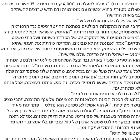
בתחילת דרכם). "קיבלנו למעלה מ-4,000 קורות חיים ל-15 משרות. יש פה
טאלנט מטורף בחוץ, אנשים עם מוטיבציה ודם חדש שרוצים להשתלב
במציאות החדשה".
"ישראל עלולה להיות עולם שלישי"
זהבי, שהיה מהקולות הבולטים במחאת ההייטקיסטים נגד הרפורמה
המשפטית, אינו חוזר בו מאזהרותיו. "ההייטק הישראלי יכול להתקיים רק
במציאות מסוימת של דמוקרטיה, של הפרדת רשויות ושל בתי משפט
חזקים," אמר. "אם את זה לא מבינים, המדינה כורתת את הענף שהיא
יושבת עליו. ההייטק הוא המפרנס המשמעותי ביותר של המדינה, ואם הוא
ייפגע – ישראל תהיה מדינת עולם שלישית".
הוא הוסיף כי מאז 7 באוקטובר ובצל המלחמות מול איראן ולבנון, המחיר
של הזיהוי הפוליטי והלאומי של החברה כבר מורגש בחו"ל: "נתנו אופציות
לכל עובד ששירת מעל 30 יום במילואים. מתחרה שלנו מסקנדינביה שלח
מכתב ללקוחות וכתב: 'אם אתם קונים מהייבוב, אתם קונים מחברה
שתגמלה עובדים שעשו ג'נוסייד בעזה'. זה פגש אותנו בעוצמה, אבל אנחנו
לא מתחרטים".
"AI זה נודלס, ארגונים אוהבים לזניה"
בנוגע למהפכת הבינה המלאכותית המאיימת על ענף התוכנה, זהבי מציג
גישה מפוכחת. "AI הוא אפילו לא ספגטי, הוא נודלס – פתרונות מאוד
נקודתיים," הוא מסביר. "העולם הארגוני אוהב לזניות – הוא צריך שהכל
יהיה מסודר בשכבות של סקיוריטי, פרטיות ודיוק נתונים. אני לא רואה
מחר בבוקר אייג'נט שמנהל ארגון של 700 עובדים בלי אנשים. דרוש פה
שינוי תרבותי וניהולי שייקח זמן".
"מטען של חוסן"
חלקו המרגש ביותר של הראיון נוגע לסיפורו האישי של זהבי. אחיו הבכור