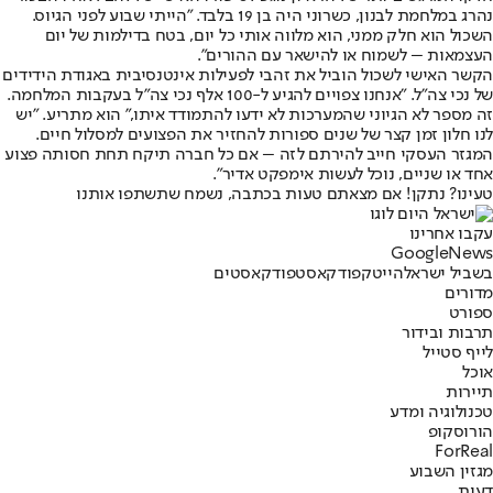
נהרג במלחמת לבנון, כשרוני היה בן 19 בלבד. "הייתי שבוע לפני הגיוס.
השכול הוא חלק ממני, הוא מלווה אותי כל יום, בטח בדילמות של יום
העצמאות – לשמוח או להישאר עם ההורים".
הקשר האישי לשכול הוביל את זהבי לפעילות אינטנסיבית באגודת הידידים
של נכי צה"ל. "אנחנו צפויים להגיע ל-100 אלף נכי צה"ל בעקבות המלחמה.
זה מספר לא הגיוני שהמערכות לא ידעו להתמודד איתו," הוא מתריע. "יש
לנו חלון זמן קצר של שנים ספורות להחזיר את הפצועים למסלול חיים.
המגזר העסקי חייב להירתם לזה – אם כל חברה תיקח תחת חסותה פצוע
אחד או שניים, נוכל לעשות אימפקט אדיר".
טעינו? נתקן! אם מצאתם טעות בכתבה, נשמח שתשתפו אותנו
עקבו אחרינו
G
o
o
g
l
e
News
בשביל ישראל
הייטק
פודקאסט
פודקאסטים
מדורים
ספורט
תרבות ובידור
לייף סטייל
אוכל
תיירות
טכנולוגיה ומדע
הורוסקופ
ForReal
מגזין השבוע
דעות