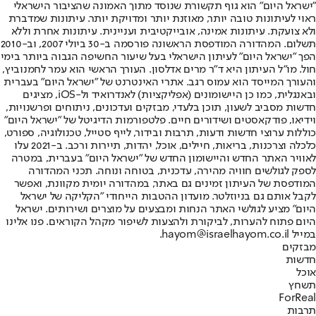
"ישראל היום" הוא גוף תקשורת שנוסד מתוך האמונה שהציבור הישראלי
ראוי לעיתונות טובה יותר, מאוזנת יותר ומדויקת יותר. עיתונות שמדברת
ולא צועקת. עיתונות אמינה, אובייקטיבית ועניינית. עיתונות אחרת וללא
תשלום. המהדורה המודפסת הראשונה פורסמה ב-30 ביולי 2007, וב-2010
הפך "ישראל היום" לעיתון הישראלי בעל שיעור החשיפה הגבוה ביותר בימי
חול. מו"ל העיתון היא ד"ר מרים אדלסון. העורך הראשי הוא עמר לחמנוביץ,
והעורך המייסד הוא עמוס רגב. אתרי האינטרנט של "ישראל היום" בעברית
ובאנגלית, כמו כן היישומונים (אפליקציות) לאנדרואיד ול-iOS, מציגים
חדשות מסביב לשעון, תוכן בלעדי, מבזקים ועדכונים, ניתוחים ופרשנויות,
וידיאו, פודקאסטים ושידורים חיים. פלטפורמות הדיגיטל של "ישראל היום"
כוללות ערוצי חדשות ודעות, תרבות ובידור, לייף סטייל, טכנולוגיה, ספורט,
כלכלה וצרכנות, בריאות, חיילים, אוכל, יהדות, תיירות ורכב. ב-2021 עלו
לאוויר האתר החדש והיישומון החדש של "ישראל היום" בעברית, במטרה
לספק לגולשים חוויה מהירה, עדכנית, בטוחה ונוחה. תכני המהדורה
המודפסת של העיתון זמינים גם באתר, במהדורה יומית מקוונת, ואפשר
לקבל אותם גם בניוזלטר. מועדון ההטבות הייחודי "הקליקה של ישראל
היום" מציע לגולשי האתר הנחות ומבצעים על מוצרים ושירותים. ישראל
היום פתוח להערות, לביקורת ולהצעות לשיפור מקהל הקוראים. פנו אלינו
במייל hayom@israelhayom.co.il.
מבזקים
חדשות
אוכל
תשחץ
ForReal
תרבות