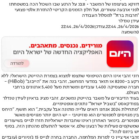
דווקא בעיצומו של המשבר • וגם: על הרגע שבו השכול הכה במשפחתו
לפני ארבעה עשורים, ועל חלון הזמנים הקריטי להחזרת אלפי פצועי
"חרבות ברזל" למסלול העבודה
עידן טנדלר
26/4/2026, 22:44
,עודכן
26/4/2026, 22:44
0
השמעה
רוני זהבי אינו היזם הטיפוסי שתצפו למצוא בצמרת ההייטק הישראלי. ללא
רקע ב-8200 או תואר במדעי המחשב, זהבי בנה את "הייבוב" (HiBob) -
חברה שמעסיקה 1,400 עובדים ומשרתת מעל 5,400 ארגונים ברחבי
העולם.
בעוד הדיבורים על משבר בהייטק נמשכים, זהבי מציג בראיון לעידן טנדלר
בפודקאסט "בשביל ישראל" נתונים אופטימיים.
"מתחילת 2024 אנחנו רואים עלייה מתונה אבל עקבית," הוא חושף. "היחס
בין מגויסים למפוטרים הוא פוזיטיבי - יש היום יותר מגויסים מאשר
מפוטרים. בינואר האחרון ראינו שחברות ישראליות חזרו לגייס בשיעורים
שמשקפים פעילות של רבעון שלם. אי אפשר להתעלם מהנתון הזה, בסוף
יש ביזנס לנהל".
זהבי אף ציין כי למרות המלחמה, החברה בחרה לגייס 15 ג'וניורים (עובדים