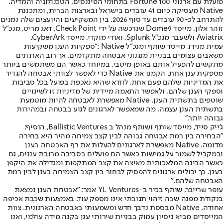
פועלת עם ארגוני Fortune 100 בתחומי הפיננסים, הטכנולוגיה והמדיה.
Native מעסיקה כיום 41 עובדים בישראל ובארצות הברית, ומתכננת
להתרחב לכ-90 עובדים עד סוף 2026. בין המשקיעים והיועצים שלה נמנים
זוהר אלון, מייסד Dome9 שנרכשה על ידי Check Point, דאג מריט, מנכ"ל
Aviatrix ולשעבר מנכ"ל Splunk, ואודי מוקדי, מייסד CyberArk.
עמית מגידו, מייסד שותף ומנכ"ל Native :"ספקיות הענן משקיעות
משאבים עצומים בבניית מנגנוני אבטחה מתקדמים, אך רוב הארגונים
מתקשים להפעיל אותם באופן מיטבי, במיוחד כאשר הם משתמשים ביותר
מספקית ענן אחת. הקמנו את Native כדי לאפשר לצוותי אבטחה להגדיר
את המדיניות שלהם פעם אחת, לוודא שהיא נאכפת בפועל בכל סביבות
וספקי הענן שלהם, ולאפשר התאמה מיידית של מדיניות זו לשינויים
שוטפים בתשתית הענן. Native מאפשרת לאבטחה להיות מוטמעת
בתשתית הענן עצמה, מה שמאפשר לארגונים לנוע בבטחה ובמהירות
גבוהה יותר."
ג'ייק סייד, מייסד שותף ושותף מנהל ב Ballistic Ventures, הוסיף:
"הבחירה בין רמת אבטחה גבוהה לבין קצב צמיחה מהיר היא בחירה
מדומה. Native מאפשרת לארגונים להעלות את רף האבטחה בענן
ובמקביל לשמור על גמישות כאשר הם פועלים בסביבה מרובת עננים, גם
כאשר הבינה המלאכותית מאיצה את קצב המתקפות ומגדילה את היקפן
בענן. כך יכולים ארגונים להפסיק לבחור בין קצב הצמיחה בענן לבין רמת
האבטחה שלהם."
עופר שרייבר, שותף בכיר ב-YL Ventures אמר: "אבטחת הענן נמצאת
בנקודת מפנה שבה זיהוי תגובתי אינו מספק עוד. באמצעות שכבת אכיפה
אחודה, Native מבססת נדבך חדש ומשמעותי באבטחה הארגונית. צוות
המייסדים מביא ניסיון עמוק בבניית שירותי ענן בקנה מידה עולמי, ואנו