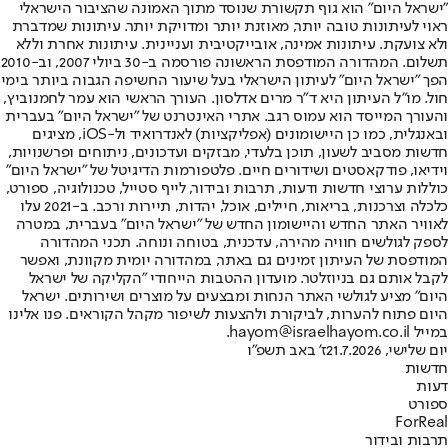
"ישראל היום" הוא גוף תקשורת שנוסד מתוך האמונה שהציבור הישראלי
ראוי לעיתונות טובה יותר, מאוזנת יותר ומדויקת יותר. עיתונות שמדברת
ולא צועקת. עיתונות אמינה, אובייקטיבית ועניינית. עיתונות אחרת וללא
תשלום. המהדורה המודפסת הראשונה פורסמה ב-30 ביולי 2007, וב-2010
הפך "ישראל היום" לעיתון הישראלי בעל שיעור החשיפה הגבוה ביותר בימי
חול. מו"ל העיתון היא ד"ר מרים אדלסון. העורך הראשי הוא עמר לחמנוביץ,
והעורך המייסד הוא עמוס רגב. אתרי האינטרנט של "ישראל היום" בעברית
ובאנגלית, כמו כן היישומונים (אפליקציות) לאנדרואיד ול-iOS, מציגים
חדשות מסביב לשעון, תוכן בלעדי, מבזקים ועדכונים, ניתוחים ופרשנויות,
וידיאו, פודקאסטים ושידורים חיים. פלטפורמות הדיגיטל של "ישראל היום"
כוללות ערוצי חדשות ודעות, תרבות ובידור, לייף סטייל, טכנולוגיה, ספורט,
כלכלה וצרכנות, בריאות, חיילים, אוכל, יהדות, תיירות ורכב. ב-2021 עלו
לאוויר האתר החדש והיישומון החדש של "ישראל היום" בעברית, במטרה
לספק לגולשים חוויה מהירה, עדכנית, בטוחה ונוחה. תכני המהדורה
המודפסת של העיתון זמינים גם באתר, במהדורה יומית מקוונת, ואפשר
לקבל אותם גם בניוזלטר. מועדון ההטבות הייחודי "הקליקה של ישראל
היום" מציע לגולשי האתר הנחות ומבצעים על מוצרים ושירותים. ישראל
היום פתוח להערות, לביקורת ולהצעות לשיפור מקהל הקוראים. פנו אלינו
במייל hayom@israelhayom.co.il.
יום שלישי, 21.7.2026
ז' באב תשפ"ו
חדשות
דעות
ספורט
ForReal
תרבות ובידור