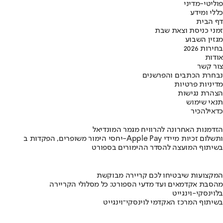
פוליטי-מדיני
כללי ומידע
דף הבית
זמני כניסת וצאת שבת
מגזין השבוע
בחירות 2026
אודות
צור קשר
נבחרת הכתבים והפרשנים
מדיניות פרטיות
הצהרת נגישות
תנאי שימוש
כדאי
להכיר
הזדמנות האחרונה להרוויח מגמר המונדיאל
יחסי הימור משופרים, הפקדות ב-Apple Pay ותשלום זכיות מיידי
בשיתוף המועצה להסדר ההימורים בספורט
המקצועות שיבטיחו לכם קריירה מבוקשת
מהסבת אקדמאים ועד מדעי הספורט: כל מסלולי הקריירה
בלוינסקי-וינגייט
בשיתוף המרכז האקדמי לוינסקי־וינגייט