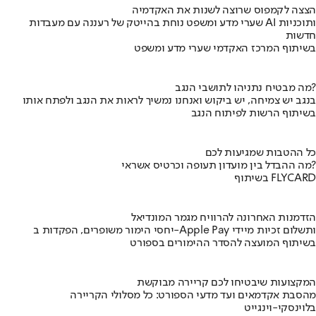
הצצה לקמפוס שרוצה לשנות את האקדמיה
שערי מדע ומשפט נוחת בהייטק של רעננה עם מעבדות AI ותוכניות
חדשות
בשיתוף המרכז האקדמי שערי מדע ומשפט
מה מבטיח נתניהו לתושבי הנגב?
בנגב יש צמיחה, יש ביקוש ואנחנו נמשיך לראות את הנגב ולפתח אותו
בשיתוף הרשות לפיתוח הנגב
כל ההטבות שמגיעות לכם
מה ההבדל בין מועדון תעופה וכרטיס אשראי?
בשיתוף FLYCARD
הזדמנות האחרונה להרוויח מגמר המונדיאל
יחסי הימור משופרים, הפקדות ב-Apple Pay ותשלום זכיות מיידי
בשיתוף המועצה להסדר ההימורים בספורט
המקצועות שיבטיחו לכם קריירה מבוקשת
מהסבת אקדמאים ועד מדעי הספורט: כל מסלולי הקריירה
בלוינסקי-וינגייט