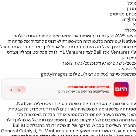
אוכל
מגזין
אנחנו מגייסים
English
X
כלכלה
יוצאי AWS וצ'ק פוינט חושפים את סטארטאפ הסייבר החדש שלהם
Native שפיתחה פלטפורמה המאפשרת לארגונים להגדיר את מדיניות
אבטחת הענן השלימה היום סבב גיוס של 42 מיליון דולר • סבב הגיוס הובל
ע"י Ballistic Ventures לצד YL Ventures, ג'נרל קטליסט ומרלין ונצ'רס
ניצן כהן
17/3/2026, 16:42
,עודכן
17/3/2026, 16:42
0
השמעה
מתקפת סייבר (אילוסטרציה).. צילום: gettyimages
עוד גיוס מעניין הסתיים היום בסצנת הסייבר הישראלית. Native,
שפיתחה פלטפורמה המאפשרת לארגונים להגדיר את מדיניות אבטחת
הענן שלהם בשפה יומיומית ולהטמיע אותה בקלות באמצעות כלי
האבטחה המובנים של ספקיות הענן, נחשפת עם גיוס של 42 מיליון דולר.
החברה השלימה סבב A בהיקף של 31 מיליון דולר בהובלת Ballistic
Ventures, ובהשתתפות משקיעי הסיד General Catalyst, YL Ventures