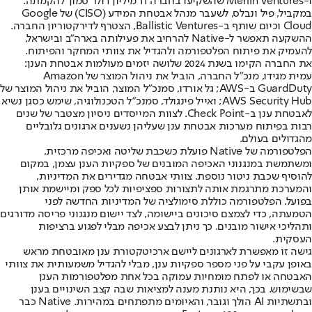
ו-Merlin Ventures שהשקיעו בחברה 11 מיליון דולר סמוך להקמתה.
במקביל, פיל ונבלס, לשעבר מנהל אבטחת המידע (CISO) של Google
Cloud וכיום שותף ב-Ballistic Ventures, הצטרף לדירקטוריון החברה.
ההשקעה תאפשר ל-Native להרחיב את פעילותה בארה"ב ובישראל,
להעמיק את פיתוח הפלטפורמה ולהגדיל את צוותי המחקר והפיתוח.
את החברה הקימו בשנת 2024 שלושה יזמים מעולמות אבטחת הענן:
עמית מגידו, מנכ"ל החברה, הוביל את ניהול המוצר של Amazon
GuardDuty ב-AWS; גל אורדו, סמנכ"ל המוצר, הוביל את ניהול המוצר של
AWS Security Hub; ואייל פינגולד, סמנכ"ל הטכנולוגיה, שימש כסגן נשיא
לאבטחת ענן ב-Check Point. לצוות המייסדים ניסיון מצטבר של שנים
רבות בפיתוח מערכות אבטחת ענן שעליהן נשענים ארגונים גלובליים
מהגדולים בעולם.
הפלטפורמה של Native פועלת כשכבת שליטה ואכיפה מרכזית,
ומשתמשת במנגנוני האכיפה המובנים של ספקיות הענן עצמן, במקום
להוסיף שכבת ניטור נוספת. צוותי אבטחה מגדירים את המדיניות,
והמערכת מתרגמת אותה לתצורות ספציפיות לכל ספק ומיישמת אותן
בפועל. הפלטפורמה כוללת סימולציה של המדיניות החדשה לפני
הטמעתה, כדי לצמצם סיכונים ביישומה, לצד יישום מנגנוני פריסה מדורגים
ותהליכי אישור מובנים. כך ניתן לבצע אכיפה מבלי לפגוע ברציפות
העסקית.
גישה זו מאפשרת לארגונים ליישם ארכיטקטורת ענן מאובטחת מראש
באופן עקבי על פני מספר ספקיות ענן, מבלי להגדיל משמעותית את צוותי
האבטחה או לפתח מומחיות עמוקה בכל אחת מפלטפורמות הענן
שבשימוש. בכך, היא נותנת מענה למציאות שבה קצב השינויים בענן
ובתשתיות AI הולך וגובר, והאיומים מתפתחים במהירות. Native כבר