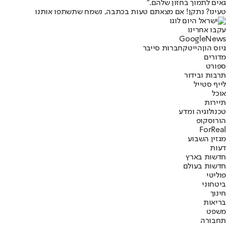
גאים לתמוך בחזון שלהם."
טעינו? נתקן! אם מצאתם טעות בכתבה, נשמח שתשתפו אותנו
עקבו אחרינו
G
o
o
g
l
e
News
גיוס הון
הייטק
חברות סייבר
מדורים
ספורט
תרבות ובידור
לייף סטייל
אוכל
תיירות
טכנולוגיה ומדע
הורוסקופ
ForReal
מגזין השבוע
דעות
חדשות בארץ
חדשות בעולם
פוליטי
ביטחוני
חינוך
בריאות
משפט
תחבורה