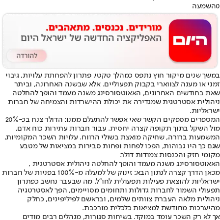
0
השמעה
במשך שנים מיקור חוץ נתפס כמהלך טקטי. פתרון להפחתת עלויות, גיבוי
זמני או מענה לצווארי בקבוק תפעוליים. אלא שבשנה האחרונה, וביתר
שאת בחודשים האחרונים, האאוטסורסינג משנה מעמד והופך להחלטה
ניהולית אסטרטגית שמגדירה את יכולת ההישרדות והצמיחה של חברות
ישראליות.
המספרים מספקים הקשר שאי אפשר להתעלם ממנו: הדולר צנח בכ-20%
מול השקל בתוך תקופה קצרה יחסית. עבור חברות עתירות כוח אדם,
המשמעות ברורה, שחיקה מואצת בשולי הרווח. עלויות השכר המקומיות,
שגם כך היו גבוהות, הפכו לפחות ופחות סבירות במציאות של מטבע
מקומי חזק והכנסות צמודות דולר.
האאוטסורסינג משנה מעמד והופך להחלטה ניהולית אסטרטגית ,
מכאן הדרך קצרה לנתון הבא: זינוק של למעלה מ-100% בפניות של חברות
ישראליות להוצאת פעילות תפעולית לחו״ל. מה שבעבר נחשב כפתרון
תפעולי השמור לחברות גדולות ותחומים מסויימים, הפך לאסטרטגיה
ניהולית מלאה העברת צוותים שלמים, ובראשם לפיליפינים, כחלק
מהיערכות מחודשת למציאות כלכלית מורכבת.
אך לא רק השכר עומד במוקד. בשיחות סגורות, מנהלים רבים מודים