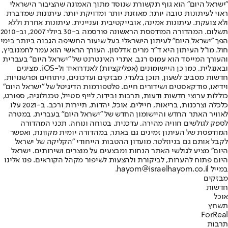
"ישראל היום" הוא גוף תקשורת שנוסד מתוך האמונה שהציבור הישראלי
ראוי לעיתונות טובה יותר, מאוזנת יותר ומדויקת יותר. עיתונות שמדברת
ולא צועקת. עיתונות אמינה, אובייקטיבית ועניינית. עיתונות אחרת וללא
תשלום. המהדורה המודפסת הראשונה פורסמה ב-30 ביולי 2007, וב-2010
הפך "ישראל היום" לעיתון הישראלי בעל שיעור החשיפה הגבוה ביותר בימי
חול. מו"ל העיתון היא ד"ר מרים אדלסון. העורך הראשי הוא עמר לחמנוביץ,
והעורך המייסד הוא עמוס רגב. אתרי האינטרנט של "ישראל היום" בעברית
ובאנגלית, כמו כן היישומונים (אפליקציות) לאנדרואיד ול-iOS, מציגים
חדשות מסביב לשעון, תוכן בלעדי, מבזקים ועדכונים, ניתוחים ופרשנויות,
וידיאו, פודקאסטים ושידורים חיים. פלטפורמות הדיגיטל של "ישראל היום"
כוללות ערוצי חדשות ודעות, תרבות ובידור, לייף סטייל, טכנולוגיה, ספורט,
כלכלה וצרכנות, בריאות, חיילים, אוכל, יהדות, תיירות ורכב. ב-2021 עלו
לאוויר האתר החדש והיישומון החדש של "ישראל היום" בעברית, במטרה
לספק לגולשים חוויה מהירה, עדכנית, בטוחה ונוחה. תכני המהדורה
המודפסת של העיתון זמינים גם באתר, במהדורה יומית מקוונת, ואפשר
לקבל אותם גם בניוזלטר. מועדון ההטבות הייחודי "הקליקה של ישראל
היום" מציע לגולשי האתר הנחות ומבצעים על מוצרים ושירותים. ישראל
היום פתוח להערות, לביקורת ולהצעות לשיפור מקהל הקוראים. פנו אלינו
במייל hayom@israelhayom.co.il.
מבזקים
חדשות
אוכל
תשחץ
ForReal
תרבות