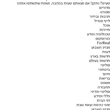
טעינו? נתקן! אם מצאתם טעות בכתבה, נשמח שתשתפו אותנו
מדורים
ספורט
תרבות ובידור
לייף סטייל
אוכל
תיירות
טכנולוגיה ומדע
הורוסקופ
ForReal
מגזין השבוע
דעות
חדשות בארץ
חדשות בעולם
פוליטי
ביטחוני
חינוך
בריאות
משפט
תחבורה
פוליטי-מדיני
כללי ומידע
דף הבית
זמני כניסת וצאת שבת
מגזין השבוע