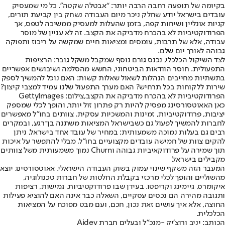
בקיומה של תופעה רחבה הרבה יותר: “אבטלה שקטה”. כל מי שמעסיק
עובדים בישראל יודע שחלק ניכר מיום העבודה נשחק בין קביעת תורים,
קניות אונליין ושיחות קפה, בזמן שהעלות למעסיק ממשיכה לטפס, אך
הפרודוקטיביות לא בהכרח מדביקה את הקצב. זה לא עניין של מוסר
עבודה, אלא של תרבות, עומסים ומציאות חיים שמקשה על ריכוז ותפוקה
גבוהה לאורך יום שלם.
לצד השיקול הכלכלי, נכנס גורם נוסף שמקבל משקל גובר: הרציפות
התפעולית. חוסר הוודאות הביטחוני, החשש מהסלמה ושיבושים אפשריים
בתשתיות מחייבים הנהלות לשאול שאלות קשות: האם נוכל להמשיך לספק
שירות ללקוחות בכל תרחיש? האם מערך התפעול שלנו עמיד למצבי קיצון?
הפרודוקטיביות לא בהכרח מדביקה את הקצב,צילום: GettyImages
כאן האאוטסורסינג מפסיק להיות רק פתרון זול יותר, והופך לכלי שמספק
יציבות, פרודוקטיביות, זמינות והמשכיות עסקית. צוותים בחו״ל מאפשרים
לחברות להמשיך לפעול גם כשבישראל המציאות משתנה בן־רגע, ובמקרים
רבים גם בעלות נמוכה משמעותית: במחיר של עובד אחד בישראל, ניתן
להקים צוות של חמישה עובדים מקצועיים בחו״ל, מבלי להתפשר על איכות
תוך שמירה על פרודוקאיביות גבוהה וChurn נמוך משמעותית משל צוותים
מקבילים בישראל.
המעבר הזה משקף שינוי עמוק בשוק העבודה הישראלי. אאוטסורסינג יוצא
מהשוליים והופך לכלי מרכזי בקבלת החלטות של חברות טכנולוגיה,
איקומרס, גיימינג וקריפטו. בעידן שבו פרודוקטיביות, גמישות, רציפות
ותגובה מהירה הם נכסים עסקיים, השאלה כבר אינה האם להוציא פעילות
החוצה, אלא איך עושים זאת נכון, חכם, ועם מבט מפוכח על המציאות
הכלכלית.
הכותב: יניב ורוצ׳יק -מנכ״ל ובעלים חברת Aidey