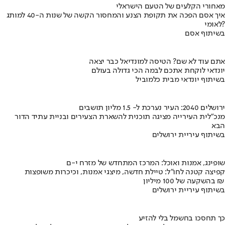
מאחורי הקלעים של הטעם הישראלי
איך אסם הפכה את תקופת הצנע והמחסור הקשה של שנות ה-40 למותג
לאומי?
בשיתוף אסם
אתם עוד לא שם? הטיסה למונדיאל כבר יצאה
יונדאי לוקחת אתכם לבמה הכי גדולה בעולם
בשיתוף יונדאי מבית כלמוביל
ירושלים 2040: העיר נערכת ל- 1.5 מליון תושבים
מנכ"לית העירייה מציגה תוכנית להשארת הצעירים ובניית עתיד הדור
הבא
בשיתוף עיריית ירושלים
שופינג, אמנות ואוכל: המרכז המתחדש של מזרח י-ם
קפיצה קטנה לחו"ל: טיילת חדשה, מיצגי אמנות, וכיכרות משופצות
בהשקעה של 100 מיליון ₪
בשיתוף עיריית ירושלים
כך תחסכו בחשמל בלי להזיע