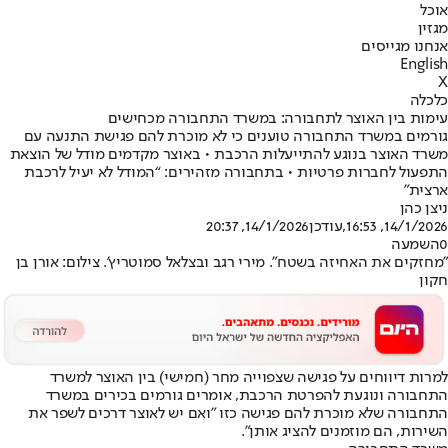
אוכל
מגזין
אנחנו מגייסים
English
X
כלכלה
עימות בין האוצר לתחבורה: במשרד התחבורה מכחישים
גורמים במשרד התחבורה טוענים כי לא מוכרת להם פגישת התנעה עם
משרד האוצר בנוגע להתייעלות הרכבת • באוצר מקדמים מודל של הוצאת
התפעול לחברות פרטיות • בתחבורה מזהירים: “המודל לא יעיל לרכבת
ארצית”
ניצן כהן
14/1/2026, 16:53
,עודכן
14/1/2026, 20:37
0
השמעה
"מחזקים את האחיזה בשטח". מירי רגב ובצלאל סמוטריץ'. צילום: אורן בן
חקון
למרות דיווחים על פגישה שצפוייה מחר (חמישי) בין האוצר למשרד
התחבורה ונוגעת להפרטת הרכבת, אומרים גורמים בכירים במשרד
התחבורה שלא מוכרת להם פגישה כזו "ואם יש לאוצר דרכים לשפר את
השירות, הם מוזמנים להציג אותן".