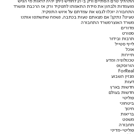
התהליך טרם הסתיים ורק ב-21 לחודש ניתן יהיה לראות מי הגיש
מועמדות ולבחון את מידת התאמתו לתפקיד ורק אז הרכבת ומשרד
התחבורה יוכלו לגבש את עמדתם על איוש התפקיד.
טעינו? נתקן! אם מצאתם טעות בכתבה, נשמח שתשתפו אותנו
משרד האוצר
משרד התחבורה
מדורים
ספורט
תרבות ובידור
לייף סטייל
אוכל
תיירות
טכנולוגיה ומדע
הורוסקופ
ForReal
מגזין השבוע
דעות
חדשות בארץ
חדשות בעולם
פוליטי
ביטחוני
חינוך
בריאות
משפט
תחבורה
פוליטי-מדיני