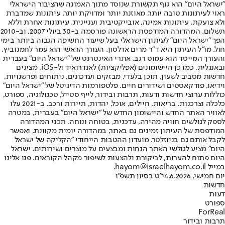
"ישראל היום" הוא גוף תקשורת שנוסד מתוך האמונה שהציבור הישראלי
ראוי לעיתונות טובה יותר, מאוזנת יותר ומדויקת יותר. עיתונות שמדברת
ולא צועקת. עיתונות אמינה, אובייקטיבית ועניינית. עיתונות אחרת וללא
תשלום. המהדורה המודפסת הראשונה פורסמה ב-30 ביולי 2007, וב-2010
הפך "ישראל היום" לעיתון הישראלי בעל שיעור החשיפה הגבוה ביותר בימי
חול. מו"ל העיתון היא ד"ר מרים אדלסון. העורך הראשי הוא עמר לחמנוביץ,
והעורך המייסד הוא עמוס רגב. אתרי האינטרנט של "ישראל היום" בעברית
ובאנגלית, כמו כן היישומונים (אפליקציות) לאנדרואיד ול-iOS, מציגים
חדשות מסביב לשעון, תוכן בלעדי, מבזקים ועדכונים, ניתוחים ופרשנויות,
וידיאו, פודקאסטים ושידורים חיים. פלטפורמות הדיגיטל של "ישראל היום"
כוללות ערוצי חדשות ודעות, תרבות ובידור, לייף סטייל, טכנולוגיה, ספורט,
כלכלה וצרכנות, בריאות, חיילים, אוכל, יהדות, תיירות ורכב. ב-2021 עלו
לאוויר האתר החדש והיישומון החדש של "ישראל היום" בעברית, במטרה
לספק לגולשים חוויה מהירה, עדכנית, בטוחה ונוחה. תכני המהדורה
המודפסת של העיתון זמינים גם באתר, במהדורה יומית מקוונת, ואפשר
לקבל אותם גם בניוזלטר. מועדון ההטבות הייחודי "הקליקה של ישראל
היום" מציע לגולשי האתר הנחות ומבצעים על מוצרים ושירותים. ישראל
היום פתוח להערות, לביקורת ולהצעות לשיפור מקהל הקוראים. פנו אלינו
במייל hayom@israelhayom.co.il.
יום חמישי, 4.6.2026
י"ט בסיון תשפ"ו
חדשות
דעות
ספורט
ForReal
תרבות ובידור