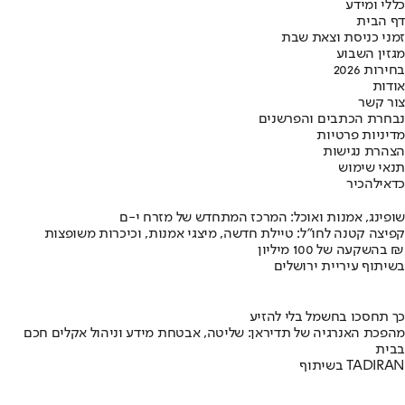
כללי ומידע
דף הבית
זמני כניסת וצאת שבת
מגזין השבוע
בחירות 2026
אודות
צור קשר
נבחרת הכתבים והפרשנים
מדיניות פרטיות
הצהרת נגישות
תנאי שימוש
כדאי
להכיר
שופינג, אמנות ואוכל: המרכז המתחדש של מזרח י-ם
קפיצה קטנה לחו"ל: טיילת חדשה, מיצגי אמנות, וכיכרות משופצות
בהשקעה של 100 מיליון ₪
בשיתוף עיריית ירושלים
כך תחסכו בחשמל בלי להזיע
מהפכת האנרגיה של תדיראן: שליטה, אבטחת מידע וניהול אקלים חכם
בבית
בשיתוף TADIRAN