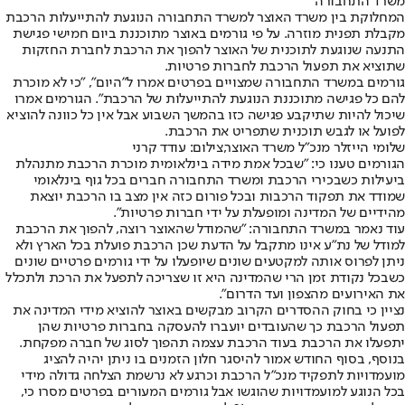
משרד התחבורה
המחלוקת בין משרד האוצר למשרד התחבורה הנוגעת להתייעלות הרכבת
מקבלת תפנית מוזרה. על פי גורמים באוצר מתוכננת ביום חמישי פגישת
התנעה שנוגעת לתוכנית של האוצר להפוך את הרכבת לחברת החזקות
שתוציא את תפעול הרכבת לחברות פרטיות.
גורמים במשרד התחבורה שמצויים בפרטים אמרו ל״היום״, "כי לא מוכרת
להם כל פגישה מתוכננת הנוגעת להתייעלות של הרכבת". הגורמים אמרו
שיכול להיות שתיקבע פגישה כזו בהמשך השבוע אבל אין כל כוונה להוציא
לפועל או לגבש תוכנית שתפריט את הרכבת.
שלומי הייזלר מנכ"ל משרד האוצר,צילום: עודד קרני
הגורמים טענו כי: "שבכל אמת מידה בינלאומית מוכרת הרכבת מתנהלת
ביעילות כשבכירי הרכבת ומשרד התחבורה חברים בכל גוף בינלאומי
שמודד את תפקוד הרכבות ובכל פורום כזה אין מצב בו הרכבת יוצאת
מהידיים של המדינה ומופעלת על ידי חברות פרטיות".
עוד נאמר במשרד התחבורה: "שהמודל שהאוצר רוצה, להפוך את הרכבת
למודל של נת״ע אינו מתקבל על הדעת שכן הרכבת פועלת בכל הארץ ולא
ניתן לפרוס אותה למקטעים שונים שיופעלו על ידי גורמים פרטיים שונים
כשבכל נקודת זמן הרי שהמדינה היא זו שצריכה לתפעל את הרכת ולתכלל
את האירועים מהצפון ועד הדרום".
נציין כי בחוק ההסדרים הקרוב מבקשים באוצר להוציא מידי המדינה את
תפעול הרכבת כך שהעובדים יועברו להעסקה בחברות פרטיות שהן
יתפעלו את הרכבת בעוד הרכבת עצמה תהפוך לסוג של חברה מפקחת.
בנוסף, בסוף החודש אמור להיסגר חלון הזמנים בו ניתן יהיה להציג
מועמדויות לתפקיד מנכ״ל הרכבת וכרגע לא נרשמת הצלחה גדולה מידי
בכל הנוגע למועמדויות שהוגשו אבל גורמים המעורים בפרטים מסרו כי,