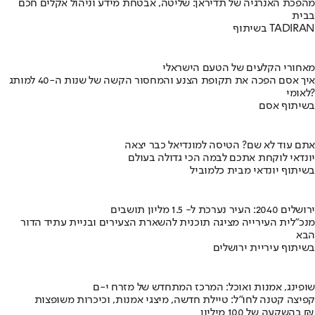
מהפכת האנרגיה של תדיראן: שליטה, אבטחת מידע וניהול אקלים חכם
בבית
בשיתוף TADIRAN
מאחורי הקלעים של הטעם הישראלי
איך אסם הפכה את תקופת הצנע והמחסור הקשה של שנות ה-40 למותג
לאומי?
בשיתוף אסם
אתם עוד לא שם? הטיסה למונדיאל כבר יצאה
יונדאי לוקחת אתכם לבמה הכי גדולה בעולם
בשיתוף יונדאי מבית כלמוביל
ירושלים 2040: העיר נערכת ל- 1.5 מליון תושבים
מנכ"לית העירייה מציגה תוכנית להשארת הצעירים ובניית עתיד הדור
הבא
בשיתוף עיריית ירושלים
שופינג, אמנות ואוכל: המרכז המתחדש של מזרח י-ם
קפיצה קטנה לחו"ל: טיילת חדשה, מיצגי אמנות, וכיכרות משופצות
בהשקעה של 100 מיליון ₪