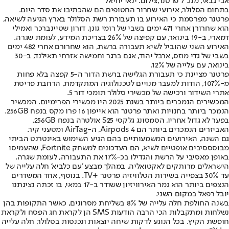
אבי גבאי, מנכ"ל פרטנר,צילום: ינאי יחיאל
בתחום הסלולר, אירועי שחרור החטופים הם שהכתיבו את סדר היום.
פרטנר מפרסמת כי האירוע בו תעבורת רשת הסלולר בארץ הגיעה לשיאה,
הוא שחרורן אחרי 471 ימים בשבי של רומי גונן, דורון שטיינברכר ואמילי
דמארי, ב-19 בינואר, עם קפיצה של 26% בצריכת המידע, לעומת שגרה.
האירוע השני שהוביל לשיא תעבורה ברשת, הוא שחרורם אחרי 482 ימים
בשבי של גדי מוזס, ארבל יהוד, אגם ברגר וחמישה אזרחי תאילנד, ב-30
בינואר, עם עלייה של 12%.
פרטנר מציינת כי תעבורת הגלישה ברשת הדור ה-5 קפצה בלא פחות
מ-107%, הודות למעבר מנויים לטכנולוגיה המתקדמת, הרחבת פריסת
אתרי השידור ורכישה של מכשירי סלולר תומכי דור 5.
המכשירים הנמכרים ביותר בשנת 2025 היו מכשירי הפרימיום. המכשיר
הנמכר ביותר בחנויות ואתר פרטנר הוא אייפון 16 פרו מקס בנפח 256GB.
בפער לא גדול אחריו, הסמסונג גלקסי S25 אולטרה בנפח 256GB.
האביזרים הנמכרים ביותר הם Airpods 4, ה-AirTag ומטעני קיר.
גם השנה, האירועים המשמעותיים בהם הגיע השימוש באינטרנט הביתי
מבוסססיבים אופטיים לשיא, הם העדכונים למשחק Fortnite, שהעמיסו
באופן מאסיבי על הרשת והגדילו בכ-17% את התעבורה, לעומת שגרה.
הישראלים מרותקים לאקטואליה. במהלך מבצע 'עם כלביא' חלה עלייה של
עד 30% בצפייה בשירות הטלוויזיה פרטנר +TV. בנוסף, אחד המשדרים
הנצפים ביותר הוא גמר האירוויזיון ששודר ב-17 במאי, בו זכתה נציגתנו
יובל רפאל במקום השני.
בשנה החולפת חלה עלייה של 8% בשליחת מסרונים, כאשר התקופות בהן
נשלחות ומתקבלות הכי הרבה הודעות SMS הן לקראת חג הפסח ולקראת
חופשת הקיץ. בכל הנוגע לדקות שיחה יוצאות ונכנסות בסלולר, חלה עלייה