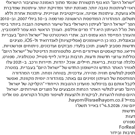
"ישראל היום" הוא גוף תקשורת שנוסד מתוך האמונה שהציבור הישראלי
ראוי לעיתונות טובה יותר, מאוזנת יותר ומדויקת יותר. עיתונות שמדברת
ולא צועקת. עיתונות אמינה, אובייקטיבית ועניינית. עיתונות אחרת וללא
תשלום. המהדורה המודפסת הראשונה פורסמה ב-30 ביולי 2007, וב-2010
הפך "ישראל היום" לעיתון הישראלי בעל שיעור החשיפה הגבוה ביותר בימי
חול. מו"ל העיתון היא ד"ר מרים אדלסון. העורך הראשי הוא עמר לחמנוביץ,
והעורך המייסד הוא עמוס רגב. אתרי האינטרנט של "ישראל היום" בעברית
ובאנגלית, כמו כן היישומונים (אפליקציות) לאנדרואיד ול-iOS, מציגים
חדשות מסביב לשעון, תוכן בלעדי, מבזקים ועדכונים, ניתוחים ופרשנויות,
וידיאו, פודקאסטים ושידורים חיים. פלטפורמות הדיגיטל של "ישראל היום"
כוללות ערוצי חדשות ודעות, תרבות ובידור, לייף סטייל, טכנולוגיה, ספורט,
כלכלה וצרכנות, בריאות, חיילים, אוכל, יהדות, תיירות ורכב. ב-2021 עלו
לאוויר האתר החדש והיישומון החדש של "ישראל היום" בעברית, במטרה
לספק לגולשים חוויה מהירה, עדכנית, בטוחה ונוחה. תכני המהדורה
המודפסת של העיתון זמינים גם באתר, במהדורה יומית מקוונת, ואפשר
לקבל אותם גם בניוזלטר. מועדון ההטבות הייחודי "הקליקה של ישראל
היום" מציע לגולשי האתר הנחות ומבצעים על מוצרים ושירותים. ישראל
היום פתוח להערות, לביקורת ולהצעות לשיפור מקהל הקוראים. פנו אלינו
במייל hayom@israelhayom.co.il.
יום שני, 4.5.2026
י"ז באייר תשפ"ו
חדשות
דעות
ספורט
ForReal
תרבות ובידור