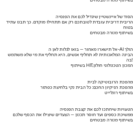
בשיתוף מנורה מבטחים
הסוד של איינשטיין שיגדיל לכם את הפנסיה
הריבית דריבית עובדת לטובתכם רק אם תתחילו מוקדם. כך תבנו עתיד
בטוח
בשיתוף מנורה מבטחים
אל תישארו מאחור – בואו לגלות לאן ה-AI הולך
הבינה המלאכותית לא תחליף אנשים, היא תחליף את מי שלא משתמש
בה!
בשיתוף HIT,המכון הטכנולוגי חולון
מהפכת הרובוטיקה לבית
מהפכת הניקיון החכם: כל הבית נקי בלחיצת כפתור
בשיתוף רונלייט
הטעויות שיחתכו לכם את קצבת הפנסיה
ממשיכת כספים ועד חוסר תכנון – הצעדים שיצילו את הכסף שלכם
בשיתוף מנורה מבטחים