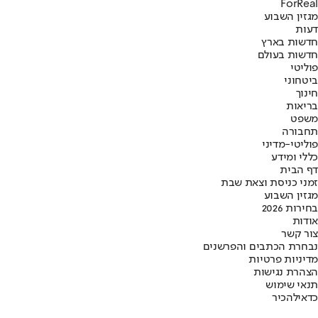
ForReal
מגזין השבוע
דעות
חדשות בארץ
חדשות בעולם
פוליטי
ביטחוני
חינוך
בריאות
משפט
תחבורה
פוליטי-מדיני
כללי ומידע
דף הבית
זמני כניסת וצאת שבת
מגזין השבוע
בחירות 2026
אודות
צור קשר
נבחרת הכתבים והפרשנים
מדיניות פרטיות
הצהרת נגישות
תנאי שימוש
כדאי
להכיר