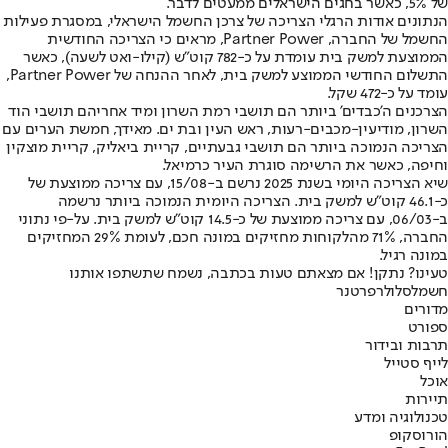
של 5%, כאשר בחגים הישראלים ממעטים לדבר.
הנתונים אודות הרגלי הצריכה של צרכן החשמל הישראלי, במסגרת פעילות
החשמל של החברה, Partner Power, מראים כי הצריכה החודשית
הממוצעת למשק בית עומדת על כ-782 קוט"ש (קילו-ואט לשעה), כאשר
התשלום החודשי הממוצע למשק בית, לאחר ההנחה של Partner Power,
עומד על כ-472 שקל.
הצרכנים ה'כבדים' ביותר הם תושבי רמת השרון ומיד אחריהם תושבי הוד
השרון, מודיעין-מכבים-רעות, ראש העין ובת ים. מאידך, חמשת הערים עם
הצריכה הנמוכה ביותר הם תושבי גבעתיים, קריית ביאליק, קריית מוצקין
וחיפה, כאשר את הרשימה סוגרת העיר כרמיאל.
שיא הצריכה היומי בשנת 2025 נרשם ב-15/08, עם צריכה ממוצעת של
כ-46.1 קוט"ש למשק בית. הצריכה היומית הנמוכה ביותר נרשמה
ב-06/03, עם צריכה ממוצעת של כ-14.5 קוט"ש למשק בית. על-פי נתוני
החברה, 71% מהלקוחות מחזיקים במונה חכם, לעומת 29% המחזיקים
במונה רגיל.
טעינו? נתקן! אם מצאתם טעות בכתבה, נשמח שתשתפו אותנו
חשמל
סלולר
פרטנר
מדורים
ספורט
תרבות ובידור
לייף סטייל
אוכל
תיירות
טכנולוגיה ומדע
הורוסקופ