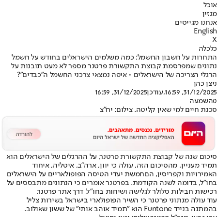
אוכל
מגזין
אנחנו מגייסים
English
X
כלכלה
התחרות על חשבון החשמל: כמה משלמים הישראלים בחודש על חשמל
נתונים שמפרסמת קבוצת התקשורת פרטנר מספר לא מעט תובנות על
הרגלי הצריכה של הישראלים • איפה נמצאי צרכני החשמל ה"כבדים"?
ניצן כהן
31/12/2025, 16:59
,עודכן
31/12/2025, 16:59
0
השמעה
סכנת חיים למי שאין קליטה. צילום: יח"צ
סיכום שנה של קבוצת התקשורת פרטנר, על ההרגלים של הישראלים הוא
תמיד מעניין. מהסיכום הזה, עולה כי יוון, ארה"ב, איטליה, איחוד
האמירויות וקפריסין, הםחמשת יעדי הטיסה הפופולאריים על הישראלים
בחו"ל, בדומה לשנה הקודמת. בפרטנר אומרים כי הנתונים מתבססים על
רכישות חבילות סלולר לגלישה ושיחות בחו"ל, דרך אתר פרטנר.
עוד עולה מנתוני פרטנר כי השיר הפופולארי בישראל בשירות צליל
בהמתנה בנייד Funtone הוא "תמיד אוהב אותי" של ששון שאולוב.