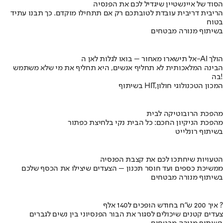
הסוד של איינשטיין שיגדיל לכם את הפנסיה
הריבית דריבית עובדת לטובתכם רק אם תתחילו מוקדם. כך תבנו עתיד
בטוח
בשיתוף מנורה מבטחים
אל תישארו מאחור – בואו לגלות לאן ה-AI הולך
הבינה המלאכותית לא תחליף אנשים, היא תחליף את מי שלא משתמש
בה!
בשיתוף HIT,המכון הטכנולוגי חולון
מהפכת הרובוטיקה לבית
מהפכת הניקיון החכם: כל הבית נקי בלחיצת כפתור
בשיתוף רונלייט
הטעויות שיחתכו לכם את קצבת הפנסיה
ממשיכת כספים ועד חוסר תכנון – הצעדים שיצילו את הכסף שלכם
בשיתוף מנורה מבטחים
איך 200 ש"ח בחודש הופכים ל140 אלף ?
צעדים קטנים שיכולים לסגור את הבור הפנסיוני בין נשים לגברים