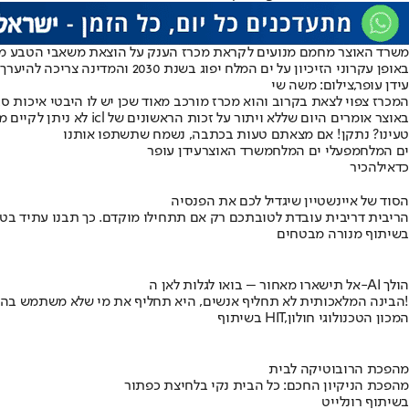
משרד האוצר מחמם מנועים לקראת מכרז הענק על הוצאת משאבי הטבע מים המלח. חברת icl שמחזיקה היום בזיכיון והיא בשליטת איש העסקים עידן עופר תוותר על זכויות
באופן עקרוני הזיכיון על ים המלח יפוג בשנת 2030 והמדינה צריכה להיערך למכרז הענק. נכון להיום יש ל-icl זכות ראשונים על המכרז ובהתאם להסכם החדש, היא תוותר עליו בתמורה ל-2.5 מיליארד דולר שתקבל מהמדינה.
עידן עופר,צילום: משה שי
המכרז צפוי לצאת בקרוב והוא מכרז מורכב מאוד שכן יש לו היבטי איכות 
באוצר אומרים היום שללא ויתור על זכות הראשונים של icl לא ניתן לקיים מכרז שוויוני ולכן היה צורך להגיע להסכם עם icl שיעמיד אותה בקו אחד עם חברות נוספות שירצו לכרות משאבי טבע מים המלח.
טעינו? נתקן! אם מצאתם טעות בכתבה, נשמח שתשתפו אותנו
ים המלח
מפעלי ים המלח
משרד האוצר
עידן עופר
כדאי
להכיר
הסוד של איינשטיין שיגדיל לכם את הפנסיה
הריבית דריבית עובדת לטובתכם רק אם תתחילו מוקדם. כך תבנו עתיד בט
בשיתוף מנורה מבטחים
אל תישארו מאחור – בואו לגלות לאן ה-AI הולך
הבינה המלאכותית לא תחליף אנשים, היא תחליף את מי שלא משתמש בה!
בשיתוף HIT,המכון הטכנולוגי חולון
מהפכת הרובוטיקה לבית
מהפכת הניקיון החכם: כל הבית נקי בלחיצת כפתור
בשיתוף רונלייט