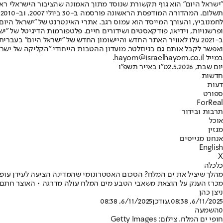
"ישראל היום" הוא גוף תקשורת שנוסד מתוך האמונה שהציבור הישראלי ראוי 
ת
ופרשנויות, וידיאו, פודקאסטים ושידורים חיים. פלטפורמות הדיגיטל של "ישרא
ב-2021 עלו לאוויר האתר החדש והיישומון החדש של "ישראל היום" בע
ואפשר לקבל אותם גם בניוזלטר. מועדון ההטבות הייחודי "הקליקה של ישרא
במייל hayom@israelhayom.co.il.
יום שבת, 2.5.2026
ט"ו באייר תשפ"ו
חדשות
דעות
ספורט
ForReal
תרבות ובידור
אוכל
מגזין
אנחנו מגייסים
English
X
כלכלה
מהלך שיציל את ים המלח? הסכום האסטרונומי שהמדינה הציעה לעידן עופ
מכרז הענק על הוצאת משאבי הטבע מים המלח עולה מדרגה • האוצר חתם עם icl של עידן עופר על הסכם שיאפשר מכרז שוויוני על משאב הטבע הגדול
ניצן כהן
6/11/2025, 08:38
,עודכן
6/11/2025, 08:38
0
השמעה
חופי ים המלח. צילום: Getty Images