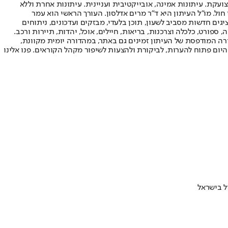
ועקת. עיתונות אמינה, אובייקטיבית ועניינית. עיתונות אחרת וללא
עור החשיפה הגבוה ביותר בימי חול. מו"ל העיתון היא ד"ר מרים אדלסון. העורך הראשי הוא עמר
 והעורך המייסד הוא עמוס רגב. אתרי האינטרנט של "ישראל היום" בעברית ובאנגלית, כמו כן היישומונים (אפליקציות) לאנדרואיד ול-iOS, מציגים חדשות מסביב לשעון, תוכן בלעדי, מבזקים ועדכונים, ניתוחים
, ספורט, כלכלה וצרכנות, בריאות, חיילים, אוכל, יהדות, תיירות ורכב.
דורה המודפסת של העיתון זמינים גם באתר, במהדורה יומית מקוונת,
היום פתוח להערות, לביקורת ולהצעות לשיפור מקהל הקוראים. פנו אלינו