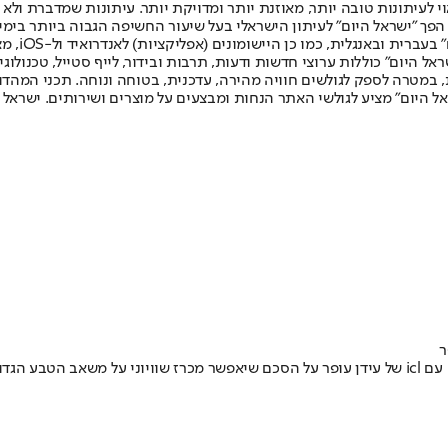
לעיתונות טובה יותר, מאוזנת יותר ומדויקת יותר. עיתונות שמדברת ולא צ
שלום. המהדורה המודפסת הראשונה פורסמה ב-30 ביולי 2007, וב-2010 הפך "ישראל היום" לעיתון הישראלי בעל שי
לחמנוביץ,
ל היום" כוללות ערוצי חדשות ודעות, תרבות ובידור, לייף סטייל, טכנולוגיה
ברית, במטרה לספק לגולשים חוויה מהירה, עדכנית, בטוחה ונוחה. תכני המה
ל היום" מציע לגולשי האתר הנחות ומבצעים על מוצרים ושירותים. ישראל 
ר
 בישראל