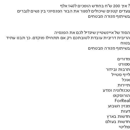
איך 200 ש"ח בחודש הופכים ל140 אלף ?
צעדים קטנים שיכולים לסגור את הבור הפנסיוני בין נשים לגברים
בשיתוף מנורה מבטחים
הסוד של איינשטיין שיגדיל לכם את הפנסיה
הריבית דריבית עובדת לטובתכם רק אם תתחילו מוקדם. כך תבנו עתיד
בטוח
בשיתוף מנורה מבטחים
מדורים
ספורט
תרבות ובידור
לייף סטייל
אוכל
תיירות
טכנולוגיה ומדע
הורוסקופ
ForReal
מגזין השבוע
דעות
חדשות בארץ
חדשות בעולם
פוליטי