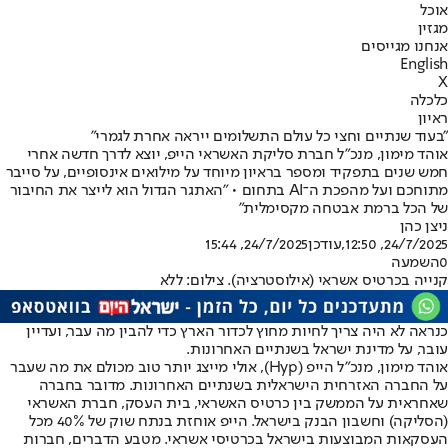
אוכל
מגזין
אנחנו מגייסים
English
X
כלכלה
ראיון
"בעוד שנתיים וחצי כל עולם התשלומים ייראה אחרת לגמרי"
אוהד מימון, מנכ"ל חברת סליקת האשראי הייפ, יוצא לדרך חדשה אחרי
חמש שנים בתפקיד ומספר בראיון מיוחד על מילואים אינסופיים, על סייבר
מתוחכם ועל מהפכת ה־AI בתחום • "האתגר הגדול הוא לייצר את החיבור
של הכל ברמת אבטחה מקסימלית"
ניצן כהן
24/7/2025, 12:50
,עודכן
24/7/2025, 15:44
0
השמעה
קנייה בכרטיס אשראי (אילוסטרציה). צילום: ללא
כנראה לא היה צריך לחיות מחוץ לכדור הארץ כדי להבין מה עבר, ועדיין
עובר, על מדינת ישראל בשנתיים האחרונות.
אוהד מימון, מנכ"ל הייפ (Hyp), אולי מייצג יותר טוב מכולם את מה שעבר
על החברה האזרחית הישראלית בשנתיים האחרונות. מדובר בחברה
שאחראית על הממשק בין כרטיס האשראי, בית העסק, חברת האשראי
(הסליקה) וחשבון הבנק בישראל. הייפ אוחזת בנתח שוק של 40% מכל
העסקאות המבוצעות בישראל בכרטיסי אשראי. מטבע הדברים, חברות