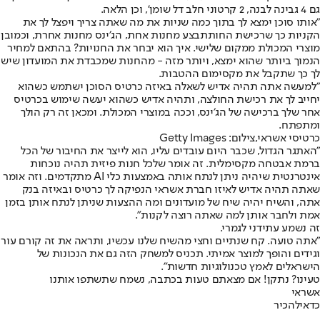
גם 4 גבינה לבנה, 2 קרטוני חלב דל שומן', וכן הלאה.
"אותו סוכן ימצא לך בתוך כמה שניות את מה שאתה צריך ויפצל לך את
הקניות כך שרכישת החותתבצע מחנות אחת, הג׳ינס מחנות אחרת, וכמובן
מוצרי המכולת ממקום שלישי. איך הוא יבחר את החנויות? בהתאם למחיר
הנמוך ביותר שהוא ימצא, ויותר מזה - מהחנות שמכבדת את המועדון שיש
לך כך שתקבל את מקסימום ההטבות.
"למעשה אתה תהיה אדיש לשאלה באיזה כרטיס הסוכן ישתמש כשהוא
יחייב לך את רכישת החולצה, ותהיה אדיש כשהוא יעשה שימוש בכרטיס
אחר שלך ברכישה של הג׳ינס, וככה במוצרי המכולת. ומכאן זה רק הולך
ומתפתח.
כרטיסי אשראי,צילום: Getty Images
"האתגר הגדול, שכבר היום עובדים עליו, הוא לייצר את החיבור של הכל
ברמת אבטחה מקסימלית. זה אומר שלכל חנות פיזית תהיה נוכחות
אינטרנטית שיהיה ניתן לנתח אותה באמצעות כלי AI מתקדמים. וזה אומר
שאתה תהיה אדיש לאיזו חברת אשראי הנפיקה לך כרטיס ובאיזה בנק
אתה, והשיח יהיה שיח של מועדונים ומה ההצעות שניתן לנתח אותן בזמן
אמת ולחבר אותן למה שאתה רוצה לקנות".
זה נשמע עתידני לגמרי.
"אתה טועה. קח שנתיים וחצי מהשיח שלנו עכשיו, ותראה את זה קורם עור
וגידים והופך למוצר אמיתי. תכניס למשחק הזה גם את הנכונות של
הישראלים לאמץ טכנולוגיות חדשות".
טעינו? נתקן! אם מצאתם טעות בכתבה, נשמח שתשתפו אותנו
אשראי
כדאי
להכיר