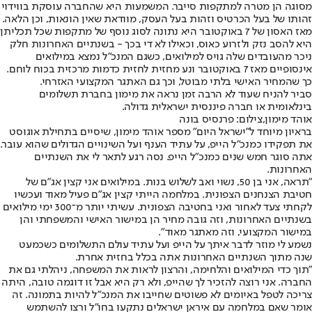
מסוגה הן מטרה למתקפות סייבר. המשמעות היא שהחברה עוסקת בווידוי
זהותו של בעל הכרטיס וזהות בעל העסק, מוודאת שאין הונאות, וכן הלאה.
מאז האסון של 7 באוקטובר היא נתונה לסוג נוסף של מתקפות שכל תכליתן
היא להסב נזק ולזרוע כאוס, וכאילו לא די בכך - בשנתיים האחרונות חלק
ניכר מהעובדים שלה גויס למילואים, כשגם המנכ״ל נמצא במילואים
אינסופיים מאז 7 באוקטובר ונע מחזית לחזית כדמות מרכזית בכוח לוחם.
כך שהמחיר האישי בלתי מבוטל, וכך גם האתגר המקצועי האזרחי.
סביר להניח שעוד לא הרבה זמן נראה את מימון בחברת תשלומים
בינלאומית או חברה פיננסית ישראלית גדולה.
אוהד מימון,צילום: פרנסיס בונה
בראיון מיוחד ל"ישראל היום" מספר אוהד מימון, שיסיים בתחילת אוגוסט
את תפקידו כמנכ״ל הייפ, על עתיד הענף ועל השינויים הגדולים שהוא עובר.
אתה סוגר חמש שנים כמנכ״ל הייפ. נסה רגע לתאר לי את השנתיים
האחרונות.
״תראה, אני בן 50, נשוי ואב לשלוש בנות. במילואים אני קצין אג״ם של
חטיבת הצנחנים הצפונית. במלחמה הייתי קצין אג״ם פעיל מאוד ועכשיו
לקחתי צעד לאחור ואני בחטיבה הצפונית. עשיתי יותר מ־300 ימי מילואים
בשנתיים האחרונות, וזה גובה מחיר הן במישור האישי והמשפחתי והן
במישור המקצועי, וזה מאתגר מאוד".
נשמע לי מוזר לדבר איתך על הייפ ועל עתיד עולם התשלומים כשכמעט
שנה מתוך השנתיים האחרונות אתה בכלל בחזית אחרת.
"תוך כדי המילואים והלחימה, והרצון לראות את המשפחה, ניהלתי גם את
החברה. אני רוצה להזכיר לך שהייפ, ולא רק היא אבל זו דוגמה טובה, היתה
צריכה לטפל באיומים לא פשוטים שחייבו את המנכ״ל להיות בתמונה. זה
אומר שאם במלחמה עם איראן ישראלים נתקעו בחו״ל ורצו להשתמש