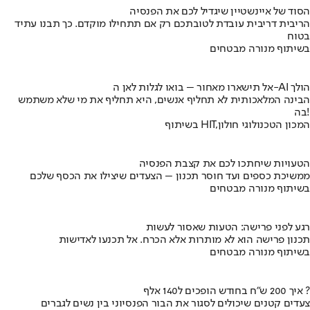
הסוד של איינשטיין שיגדיל לכם את הפנסיה
הריבית דריבית עובדת לטובתכם רק אם תתחילו מוקדם. כך תבנו עתיד
בטוח
בשיתוף מנורה מבטחים
אל תישארו מאחור – בואו לגלות לאן ה-AI הולך
הבינה המלאכותית לא תחליף אנשים, היא תחליף את מי שלא משתמש
בה!
בשיתוף HIT,המכון הטכנולוגי חולון
הטעויות שיחתכו לכם את קצבת הפנסיה
ממשיכת כספים ועד חוסר תכנון – הצעדים שיצילו את הכסף שלכם
בשיתוף מנורה מבטחים
רגע לפני פרישה: הטעות שאסור לעשות
תכנון פרישה הוא לא מותרות אלא הכרח. אל תכנעו לאדישות
בשיתוף מנורה מבטחים
איך 200 ש"ח בחודש הופכים ל140 אלף ?
צעדים קטנים שיכולים לסגור את הבור הפנסיוני בין נשים לגברים