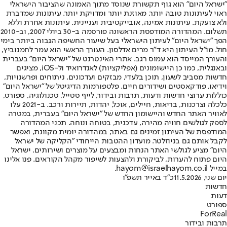
"ישראל היום" הוא גוף תקשורת שנוסד מתוך האמונה שהציבור הישראלי
ראוי לעיתונות טובה יותר, מאוזנת יותר ומדויקת יותר. עיתונות שמדברת
ולא צועקת. עיתונות אמינה, אובייקטיבית ועניינית. עיתונות אחרת וללא
תשלום. המהדורה המודפסת הראשונה פורסמה ב-30 ביולי 2007, וב-2010
הפך "ישראל היום" לעיתון הישראלי בעל שיעור החשיפה הגבוה ביותר בימי
חול. מו"ל העיתון היא ד"ר מרים אדלסון. העורך הראשי הוא עמר לחמנוביץ,
והעורך המייסד הוא עמוס רגב. אתרי האינטרנט של "ישראל היום" בעברית
ובאנגלית, כמו כן היישומונים (אפליקציות) לאנדרואיד ול-iOS, מציגים
חדשות מסביב לשעון, תוכן בלעדי, מבזקים ועדכונים, ניתוחים ופרשנויות,
וידיאו, פודקאסטים ושידורים חיים. פלטפורמות הדיגיטל של "ישראל היום"
כוללות ערוצי חדשות ודעות, תרבות ובידור, לייף סטייל, טכנולוגיה, ספורט,
כלכלה וצרכנות, בריאות, חיילים, אוכל, יהדות, תיירות ורכב. ב-2021 עלו
לאוויר האתר החדש והיישומון החדש של "ישראל היום" בעברית, במטרה
לספק לגולשים חוויה מהירה, עדכנית, בטוחה ונוחה. תכני המהדורה
המודפסת של העיתון זמינים גם באתר, במהדורה יומית מקוונת, ואפשר
לקבל אותם גם בניוזלטר. מועדון ההטבות הייחודי "הקליקה של ישראל
היום" מציע לגולשי האתר הנחות ומבצעים על מוצרים ושירותים. ישראל
היום פתוח להערות, לביקורת ולהצעות לשיפור מקהל הקוראים. פנו אלינו
במייל hayom@israelhayom.co.il.
יום שני, 11.5.2026
כ"ד באייר תשפ"ו
חדשות
דעות
ספורט
ForReal
תרבות ובידור