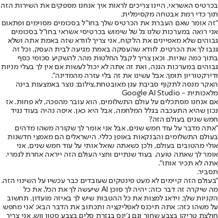
בכרטיס האשראי, היינו צריכים לראות איך אנחנו מספקים את השירות הזה
תוך כדי רמת אבטחה מקסימלית.
"זה אומר שאם העברת את הכרטיס שלך בחו״ל בסכומים מסוימים ופתאום
אני רואה במערכות שלנו גל של שימוש בכרטיסי אשראי בחו"ל בסכומים
גבוהים שלא מאפיינים את הלקוח, אני צריך לוודא שזה באמת אתה ושלא
גנבו לך את הכרטיס, לוודא שהעסקה באמת מגיעה לבית העסק, וכל זה
בתוך כמה שניות. וכאן צריך לקבל החלטות מהר, להשקיע סכומי כסף
גבוהים במערכות הגנה, ואת זה אתה לא יכול לעשות אם אין לך בעלי מניות
ודירקטוריון תומך. אבל עשינו את זה בלי עזרה מהמדינה".
האקר מנסה לתקוף סביבת ענן מאובטחת,צילום: נוצר באמצעות בינה
מלאכותית - Google AI Studio
אם אנחנו מסתכלים על עולם התשלומים, הוא עובר מהפכה, לא פחות. אז
נכון שהיא התעכבה בגלל המלחמה, אבל היא כאן. איפה נהיה בעוד נגיד
חמש שנים בעולם הזה?
"אתה מדבר על עוד חמש שנים, אבל אני אומר לך שקורה משהו מדהים
בעולם התשלומים והבנקאות באופן כללי. הישראלים הם מאמצֵי חדשנות
אולי מהטובים בעולם, ולכן כשאתה שואל אותי על עוד חמש שנים, אני
אומר לך שאתה טועה. בעוד שנתיים וחצי העולם הזה ייראה אחרת לגמרי.
אתה לא תכיר אותו".
תסביר.
״בעולם הזה קיימים לא מעט פינטקים שעובדים כבר עכשיו על השינוי הזה.
מה שיקרה זה דבר כזה: יהיה לך סוכן AI שיעשה לך את הכל, את כל
הקניות שלך, וידאג למצות את כל ההטבות שיש לך באיזה מועדון. תחשוב
על משהו כזה: אתה תיכנס לאפליקציה ותכתוב את הדבר הבא: 'אני מחפש
חולצת טריקו בצבע שחור וגם ג׳ינס בגזרת סלים בצבע סטון ווש. אני צריך