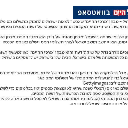
ראל - מבחן "מרכז החיים" שאפשר למאות ישראלים לחמוק מתשלום מס מ
 נוקשה. השינוי מגיע בעקבות הניצחון המשפטי של רשות המסים בפרשת בר
סים מרחב גדול של שיקול דעת והוא מבחן "מרכז החיים". כאן למעשה רש
 אם כל המשפחה של אדם בישראל, הבית שלו בישראל, יש לו עסקים בישראל 
ה, אבל בכל מקרה הם היו כאן ונהנו מהגנה של הצבא, ממערכת הבריאות ה
שראל כדי להגיע לרף המקסימלי של תשלומי המס כאן.
שלם כאן מס (רפאלי טענה שהיא לא נמצאת מספיק זמן בכל מקום כדי לשלם מ
מס. בית המשפט פסק לטובת הפרשנות של רשות המסים.
ן המהותי (אבל מותיר אותו אם הישראלי לא נופל בחישוב אחר, כלומר 
ל אדם כתושב ישראל לצורכי מס.