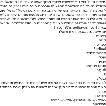
"ישראל היום" הוא גוף תקשורת שנוסד מתוך האמונה שהציבור הישראלי ראוי 
ת
ופרשנויות, וידיאו, פודקאסטים ושידורים חיים. פלטפורמות הדיגיטל של "ישרא
ב-2021 עלו לאוויר האתר החדש והיישומון החדש של "ישראל היום" בע
ואפשר לקבל אותם גם בניוזלטר. מועדון ההטבות הייחודי "הקליקה של ישרא
במייל hayom@israelhayom.co.il.
יום שישי, 5.6.2026
כ' בסיון תשפ"ו
חדשות
דעות
ספורט
ForReal
תרבות ובידור
אוכל
מגזין
אנחנו מגייסים
English
X
כלכלה
לידיעת הקוראת בר רפאלי: רשות המסים משנה את מבחן התושבות לצורכי
רשות המסים פרסמה תזכיר חוק שמבטל למעשה את מבחן "מרכז החיים" ל
נגדה
ניצן כהן
2/7/2025, 09:36
,עודכן
2/7/2025, 09:37
0
השמעה