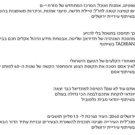
שופינג, אמנות ואוכל: המרכז המתחדש של מזרח י-ם
קפיצה קטנה לחו"ל: טיילת חדשה, מיצגי אמנות, וכיכרות משופצות בהשקעה של 100 מיליון ₪
בשיתוף עיריית ירושלים
כך תחסכו בחשמל בלי להזיע
מהפכת האנרגיה של תדיראן: שליטה, אבטחת מידע וניהול אקלים חכם בבי
בשיתוף TADIRAN
מאחורי הקלעים של הטעם הישראלי
איך אסם הפכה את תקופת הצנע והמחסור הקשה של שנות ה-40 למותג לאומי?
בשיתוף אסם
אתם עוד לא שם? הטיסה למונדיאל כבר יצאה
יונדאי לוקחת אתכם לבמה הכי גדולה בעולם
בשיתוף יונדאי מבית כלמוביל
ירושלים 2040: העיר נערכת ל- 1.5 מליון תושבים
מנכ"לית העירייה מציגה תוכנית להשארת הצעירים ובניית עתיד הדור הבא
בשיתוף עיריית ירושלים