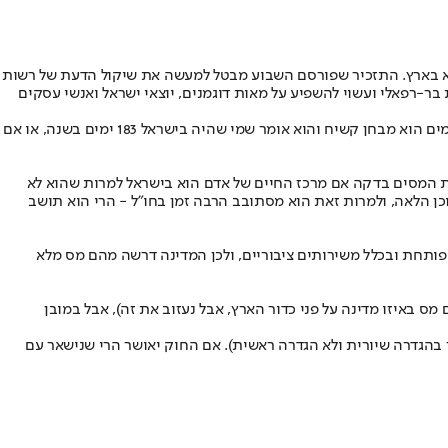
לא בארץ. התזכיר שפורסם השבוע מבטל למעשה את שיקול הדעת של רשות
-רפאלי ועשוי להשפיע על מאות דוגמנים, יוצאי ישראל ואנשי עסקים
המבחן עד כה שקובע למי משלמים מס (לאיזו מדינה) וכמה נקבע תחת מבחן של ימי שהייה בישראל ומבחן מהותי של היכן הוא מרכז החיים. מבחן הימים הוא מבחן קשיח והוא אומר שמי שהיה בישראל 183 ימים בשנה, או אם
ות המסים בדקה אם מרכז החיים של אדם הוא בישראל למרות שהוא לא
וכן הלאה, ולמרות זאת הוא מסתובב הרבה זמן בחו"ל - הרי הוא תושב
מפותחת ובכלל משירותים ציבוריים, ולכן המדינה דרשה מהם מס מלא
ס באיזו מדינה על פני כדור הארץ, אבל נעזוב את זה), אבל במובן
בהגדרה שיורית ולא הגדרה ראשית). אם החוק יאושר הרי שנישאר עם