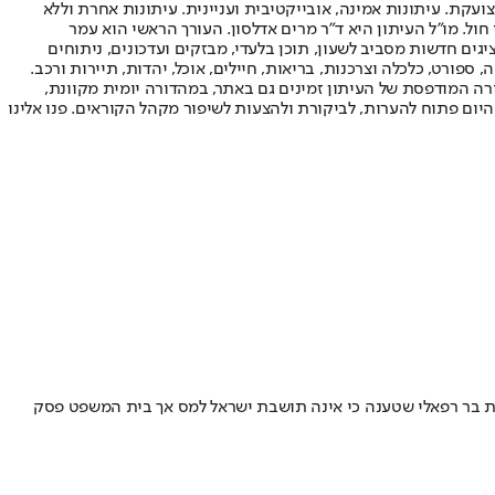
ועקת. עיתונות אמינה, אובייקטיבית ועניינית. עיתונות אחרת וללא
עור החשיפה הגבוה ביותר בימי חול. מו"ל העיתון היא ד"ר מרים אדלסון. העורך הראשי הוא עמר
 והעורך המייסד הוא עמוס רגב. אתרי האינטרנט של "ישראל היום" בעברית ובאנגלית, כמו כן היישומונים (אפליקציות) לאנדרואיד ול-iOS, מציגים חדשות מסביב לשעון, תוכן בלעדי, מבזקים ועדכונים, ניתוחים
, ספורט, כלכלה וצרכנות, בריאות, חיילים, אוכל, יהדות, תיירות ורכב.
דורה המודפסת של העיתון זמינים גם באתר, במהדורה יומית מקוונת,
היום פתוח להערות, לביקורת ולהצעות לשיפור מקהל הקוראים. פנו אלינו
 בר רפאלי שטענה כי אינה תושבת ישראל למס אך בית המשפט פסק