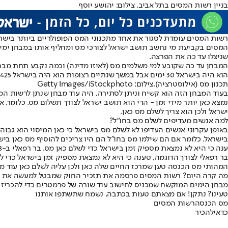
בניין רשות המסים בתל אביב. צילום: יהושע יוסף
רשות המסים עומדת לסגור את אחד מתכנוני המס הפופולריים ביותר ביש
המסים בקביעת מי נחשב תושב ישראל לצורכי מס ומחליף אותו במבחן ימים
שניצלו עד כה את הפרצה.
הוא היה בישראל 30 ימים אבל במשך שנתיים רצופות הוא היה בישראל 425 ימים, הוא ייחשב תושב ישראל לצורך תשלומי המס וישלם כאן מס הכנסה.
תכנון מס (אילוסטרציה),צילום: Getty Images/iStockphoto
בעוד המבחן הזה הוא קשיח וניתן לסתירה, היה עוד מבחן שנתן לרשות המ
נמצא כאן יותר מידי זמן - הרי הוא תושב ישראל לצורך תשלום מס. כלומר,
ישראל ולכן הוא צריך לשלם מס כאן.
למה אנשים מעדיפים לשלם מס בחו"ל?
באופן עקרוני אנשים העדיפו לא לשלם מס בישראל כי כאן המיסוי הוא גבו
בישראל. כלומר אם הם שילמו מס בחו"ל הם היו צריכים להוסיף מס כאן בי
ענה כי היא לא נמצאת מספיק זמן בישראל כדי לשלם כאן מס. בר רפאלי ב-2018,צילום: GettyImages
בר רפאלי לצורך הדוגמה, טענה כי היא לא נמצאת מספיק זמן בישראל כדי ל
המהותי מס הכנסה טען שמרכז החיים שלה כאן ולכן עליה לשלם כאן עוד 
מה קרה היום? רשות המסים פרסמה את תזכיר החוק שמבטל למעשה את המבח
מבחן הימים המוקשח שמכניס לחישוב עוד שורה של פרמטרים כדי להכריז ע
טעינו? נתקן! אם מצאתם טעות בכתבה, נשמח שתשתפו אותנו
מס הכנסה
רשות המסים
כדאי
להכיר