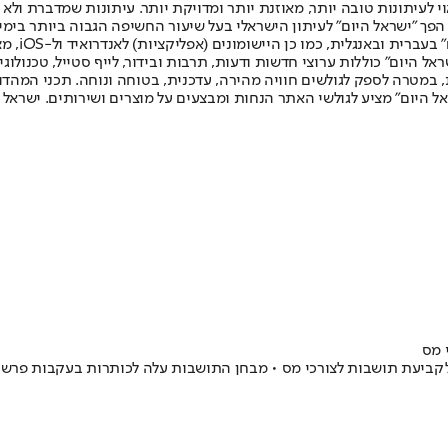
לעיתונות טובה יותר, מאוזנת יותר ומדויקת יותר. עיתונות שמדברת ולא צ
שלום. המהדורה המודפסת הראשונה פורסמה ב-30 ביולי 2007, וב-2010 הפך "ישראל היום" לעיתון הישראלי בעל שי
לחמנוביץ,
ל היום" כוללות ערוצי חדשות ודעות, תרבות ובידור, לייף סטייל, טכנולוגיה
ברית, במטרה לספק לגולשים חוויה מהירה, עדכנית, בטוחה ונוחה. תכני המה
ל היום" מציע לגולשי האתר הנחות ומבצעים על מוצרים ושירותים. ישראל 
 מס
קביעת תושבות לצורכי מס • מבחן התושבות עלה לכותרות בעקבות פרשת