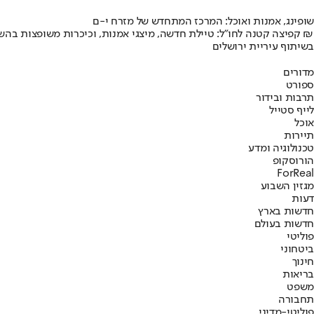
שופינג, אמנות ואוכל: המרכז המתחדש של מזרח י-ם
קפיצה קטנה לחו"ל: טיילת חדשה, מיצגי אמנות, וכיכרות משופצות בהשקעה של 100 מיליון ₪
בשיתוף עיריית ירושלים
מדורים
ספורט
תרבות ובידור
לייף סטייל
אוכל
תיירות
טכנולוגיה ומדע
הורוסקופ
ForReal
מגזין השבוע
דעות
חדשות בארץ
חדשות בעולם
פוליטי
ביטחוני
חינוך
בריאות
משפט
תחבורה
פוליטי-מדיני