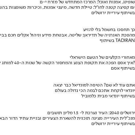
שופינג, אמנות ואוכל: המרכז המתחדש של מזרח י-ם
קפיצה קטנה לחו"ל: טיילת חדשה, מיצגי אמנות, וכיכרות משופצות בהשקעה של 100 מיליון ₪
בשיתוף עיריית ירושלים
כך תחסכו בחשמל בלי להזיע
מהפכת האנרגיה של תדיראן: שליטה, אבטחת מידע וניהול אקלים חכם בבי
בשיתוף TADIRAN
מאחורי הקלעים של הטעם הישראלי
איך אסם הפכה את תקופת הצנע והמחסור הקשה של שנות ה-40 למותג לאומי?
בשיתוף אסם
אתם עוד לא שם? הטיסה למונדיאל כבר יצאה
יונדאי לוקחת אתכם לבמה הכי גדולה בעולם
בשיתוף יונדאי מבית כלמוביל
ירושלים 2040: העיר נערכת ל- 1.5 מליון תושבים
מנכ"לית העירייה מציגה תוכנית להשארת הצעירים ובניית עתיד הדור הבא
בשיתוף עיריית ירושלים