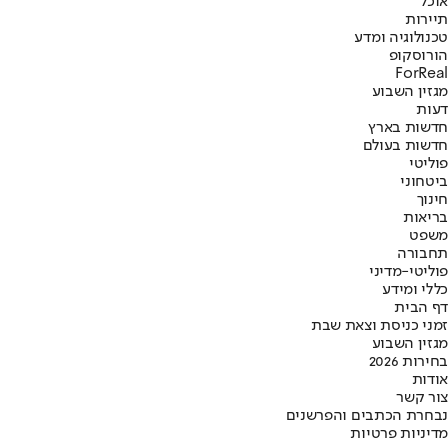
אוכל
תיירות
טכנולוגיה ומדע
הורוסקופ
ForReal
מגזין השבוע
דעות
חדשות בארץ
חדשות בעולם
פוליטי
ביטחוני
חינוך
בריאות
משפט
תחבורה
פוליטי-מדיני
כללי ומידע
דף הבית
זמני כניסת וצאת שבת
מגזין השבוע
בחירות 2026
אודות
צור קשר
נבחרת הכתבים והפרשנים
מדיניות פרטיות