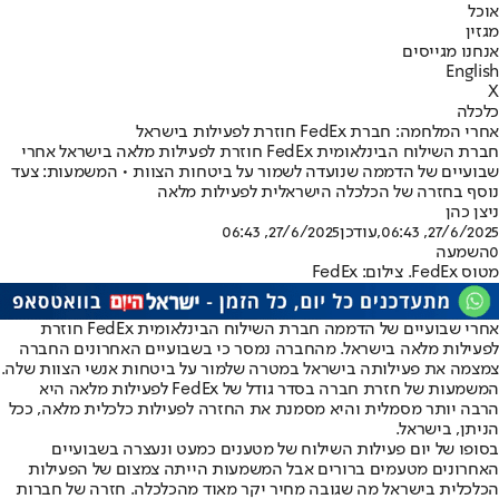
אוכל
מגזין
אנחנו מגייסים
English
X
כלכלה
אחרי המלחמה: חברת FedEx חוזרת לפעילות בישראל
חברת השילוח הבינלאומית FedEx חוזרת לפעילות מלאה בישראל אחרי
שבועיים של הדממה שנועדה לשמור על ביטחות הצוות • המשמעות: צעד
נוסף בחזרה של הכלכלה הישראלית לפעילות מלאה
ניצן כהן
27/6/2025, 06:43
,עודכן
27/6/2025, 06:43
0
השמעה
מטוס FedEx. צילום: FedEx
אחרי שבועיים של הדממה חברת השילוח הבינלאומית FedEx חוזרת
לפעילות מלאה בישראל. מהחברה נמסר כי בשבועיים האחרונים החברה
צמצמה את פעילותה בישראל במטרה שלמור על ביטחות אנשי הצוות שלה.
המשמעות של חזרת חברה בסדר גודל של FedEx לפעילות מלאה היא
הרבה יותר מסמלית והיא מסמנת את החזרה לפעילות כלכלית מלאה, ככל
הניתן, בישראל.
בסופו של יום פעילות השילוח של מטענים כמעט ונעצרה בשבועיים
האחרונים מטעמים ברורים אבל המשמעות הייתה צמצום של הפעילות
הכלכלית בישראל מה שגובה מחיר יקר מאוד מהכלכלה. חזרה של חברות