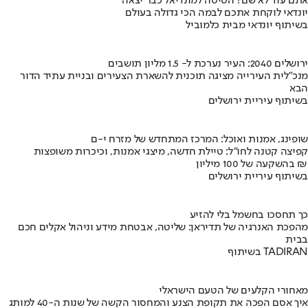
אתם עוד לא שם? הטיסה למונדיאל כבר יצאה
יונדאי לוקחת אתכם לבמה הכי גדולה בעולם
בשיתוף יונדאי מבית כלמוביל
ירושלים 2040: העיר נערכת ל- 1.5 מליון תושבים
מנכ"לית העירייה מציגה תוכנית להשארת הצעירים ובניית עתיד הדור
הבא
בשיתוף עיריית ירושלים
שופינג, אמנות ואוכל: המרכז המתחדש של מזרח י-ם
קפיצה קטנה לחו"ל: טיילת חדשה, מיצגי אמנות, וכיכרות משופצות
בהשקעה של 100 מיליון ₪
בשיתוף עיריית ירושלים
כך תחסכו בחשמל בלי להזיע
מהפכת האנרגיה של תדיראן: שליטה, אבטחת מידע וניהול אקלים חכם
בבית
בשיתוף TADIRAN
מאחורי הקלעים של הטעם הישראלי
איך אסם הפכה את תקופת הצנע והמחסור הקשה של שנות ה-40 למותג