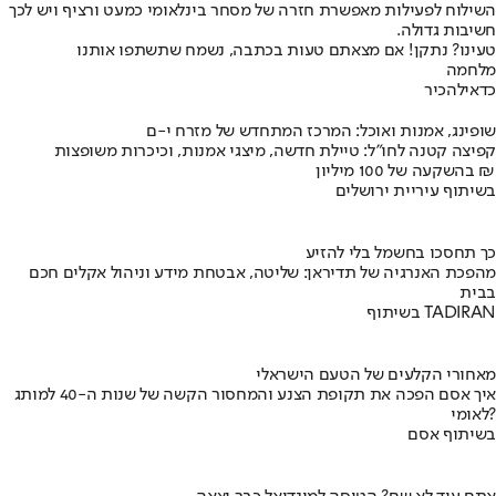
השילוח לפעילות מאפשרת חזרה של מסחר בינלאומי כמעט ורציף ויש לכך
חשיבות גדולה.
טעינו? נתקן! אם מצאתם טעות בכתבה, נשמח שתשתפו אותנו
מלחמה
כדאי
להכיר
שופינג, אמנות ואוכל: המרכז המתחדש של מזרח י-ם
קפיצה קטנה לחו"ל: טיילת חדשה, מיצגי אמנות, וכיכרות משופצות
בהשקעה של 100 מיליון ₪
בשיתוף עיריית ירושלים
כך תחסכו בחשמל בלי להזיע
מהפכת האנרגיה של תדיראן: שליטה, אבטחת מידע וניהול אקלים חכם
בבית
בשיתוף TADIRAN
מאחורי הקלעים של הטעם הישראלי
איך אסם הפכה את תקופת הצנע והמחסור הקשה של שנות ה-40 למותג
לאומי?
בשיתוף אסם