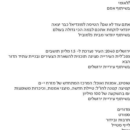
לאומי?
בשיתוף אסם
אתם עוד לא שם? הטיסה למונדיאל כבר יצאה
יונדאי לוקחת אתכם לבמה הכי גדולה בעולם
בשיתוף יונדאי מבית כלמוביל
ירושלים 2040: העיר נערכת ל- 1.5 מליון תושבים
מנכ"לית העירייה מציגה תוכנית להשארת הצעירים ובניית עתיד הדור
הבא
בשיתוף עיריית ירושלים
שופינג, אמנות ואוכל: המרכז המתחדש של מזרח י-ם
קפיצה קטנה לחו"ל: טיילת חדשה, מיצגי אמנות, וכיכרות משופצות
בהשקעה של 100 מיליון ₪
בשיתוף עיריית ירושלים
מדורים
ספורט
תרבות ובידור
לייף סטייל