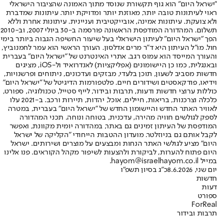
"ישראל היום" הוא גוף תקשורת שנוסד מתוך האמונה שהציבור הישראלי
ראוי לעיתונות טובה יותר, מאוזנת יותר ומדויקת יותר. עיתונות שמדברת
ולא צועקת. עיתונות אמינה, אובייקטיבית ועניינית. עיתונות אחרת וללא
תשלום. המהדורה המודפסת הראשונה פורסמה ב-30 ביולי 2007, וב-2010
הפך "ישראל היום" לעיתון הישראלי בעל שיעור החשיפה הגבוה ביותר בימי
חול. מו"ל העיתון היא ד"ר מרים אדלסון. העורך הראשי הוא עמר לחמנוביץ,
והעורך המייסד הוא עמוס רגב. אתרי האינטרנט של "ישראל היום" בעברית
ובאנגלית, כמו כן היישומונים (אפליקציות) לאנדרואיד ול-iOS, מציגים
חדשות מסביב לשעון, תוכן בלעדי, מבזקים ועדכונים, ניתוחים ופרשנויות,
וידיאו, פודקאסטים ושידורים חיים. פלטפורמות הדיגיטל של "ישראל היום"
כוללות ערוצי חדשות ודעות, תרבות ובידור, לייף סטייל, טכנולוגיה, ספורט,
כלכלה וצרכנות, בריאות, חיילים, אוכל, יהדות, תיירות ורכב. ב-2021 עלו
לאוויר האתר החדש והיישומון החדש של "ישראל היום" בעברית, במטרה
לספק לגולשים חוויה מהירה, עדכנית, בטוחה ונוחה. תכני המהדורה
המודפסת של העיתון זמינים גם באתר, במהדורה יומית מקוונת, ואפשר
לקבל אותם גם בניוזלטר. מועדון ההטבות הייחודי "הקליקה של ישראל
היום" מציע לגולשי האתר הנחות ומבצעים על מוצרים ושירותים. ישראל
היום פתוח להערות, לביקורת ולהצעות לשיפור מקהל הקוראים. פנו אלינו
במייל hayom@israelhayom.co.il.
יום שני, 8.6.2026
כ"ג בסיון תשפ"ו
חדשות
דעות
ספורט
ForReal
תרבות ובידור