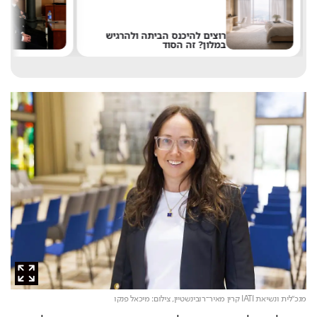
רוצים להיכנס הביתה ולהרגיש
במלון? זה הסוד
ל
מנכ"לית ונשיאת IATI קרין מאיר־רובינשטיין,
צילום: מיכאל פנקו