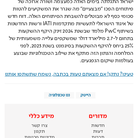
ישראל התגלתה בימים האלה כמעצמה ושורה ארוכה של 
פיתוחים הפכו "מבצעיים" מה שגרר את המשקיעים להטות 
סכומי כסף לא מבוטלים להשבחת הפיתוחים האלה. דוח חדש 
של איגוד הישראלי לתעשיות מתקדמות IATI ורשות החדשנות 
בשיתוף PwC מלמד שבשנת 2024 זינק היקף ההשקעות 
בתחום ל-2.7 מיליארד דולר שמשקפים עלייה משמעותית של 
25% ביחס להיקף ההשקעות בסיגמנט בשנת 2023, לפני 
המלחמה והנתון הזה מתקף את שילוב הטכנולוגיות שבוצע 
בעולמות שיקום הנפגעים.
טעינו? נתקן! אם מצאתם טעות בכתבה, נשמח שתשתפו אותנו
הייטק
ננו טכנולוגיה
מדורים
מידע כללי
חדשות
צרו קשר
דעות
תקנון
תרבות
מדיניות פרטיות