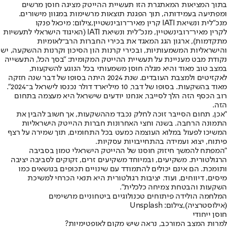
בתוך המציאות המאתגרת הזו תעשיית ההייטק מציגה חוסן מרשים
ומפתיעה בעמידותה, תוך הפגנת תוצאות מרשימות במגוון מישורים.
מנכ"לית ונשיאת IATI קרין מאיר־רובינשטיין,צילום: מיכאל פנקו
לקרין מאיר־רובינשטיין, מנכ"לית ונשיאת IATI (האיגוד הישראלי לתעשיות
מתקדמות), ארגון הגג המאגד את בכירי החברות הרב־לאומיות
והישראליות המשמעותיות, ובכירי קרנות הון הסיכון וקרנות ההשקעה, יש
נקודת מבט מעניינת על תעשיית ההייטק המקומית: "בסך הכל, התעשייה
במצב טוב מאוד והיא מגלה חוסן משמעותי בכל הנוגע להשקעות,
לאקזיטים ולמצבת העובדים. שנת 2024 היתה בסופו של דבר שנה חזקה
מאוד בהשקעות. בסופו של דבר, 10 מיליארד דולר נכנסו לישראל ב־2024".
רוב הכסף הזה הלך לסייבר, אנחנו יודעים שישראל היא מעצמה בתחום
הזה.
"אכן, תחום הסייבר זוכה לחלק נכבד מההשקעות, אך חשוב להבין את
התמונה הרחבה. בשנה וחצי האחרונות חברות ההייטק הישראליות
המשיכו לפעול במלוא העוצמה כמעט בכל התחומים, תוך שמירה על רצף
פיתוח, יצוא ועמידה בהתחייבויות עסקיות.
"המפתח להמשך חיזוק חוסנו של ההייטק הישראלי טמון בסביבה
הרגולטורית. משקיעים, ובמיוחד משקיעים זרים, זקוקים לסביבה יציבה
ותומכת. הם אינם יכולים להתמודד עם שינויים תכופים בנושאים כמו
מיסים, דיווחים, ועוד. יציבות רגולטורית היא תנאי הכרחי למשיכת
השקעות והבטחת צמיחה כלכלית".
המלחמה הולידה פיתוחים טכנולוגיים ביטחוניים מרשימים
(אילוסטרציה),צילום: Unsplash
חוסן ייחודי
למרות המצב המורכב, נראה שיש מקום לאופטימיות?