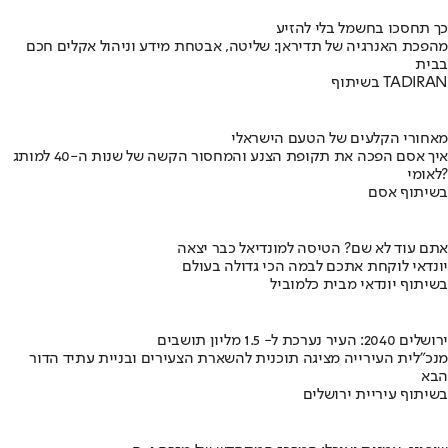
כך תחסכו בחשמל בלי להזיע
מהפכת האנרגיה של תדיראן: שליטה, אבטחת מידע וניהול אקלים חכם
בבית
בשיתוף TADIRAN
מאחורי הקלעים של הטעם הישראלי
איך אסם הפכה את תקופת הצנע והמחסור הקשה של שנות ה-40 למותג
לאומי?
בשיתוף אסם
אתם עוד לא שם? הטיסה למונדיאל כבר יצאה
יונדאי לוקחת אתכם לבמה הכי גדולה בעולם
בשיתוף יונדאי מבית כלמוביל
ירושלים 2040: העיר נערכת ל- 1.5 מליון תושבים
מנכ"לית העירייה מציגה תוכנית להשארת הצעירים ובניית עתיד הדור
הבא
בשיתוף עיריית ירושלים