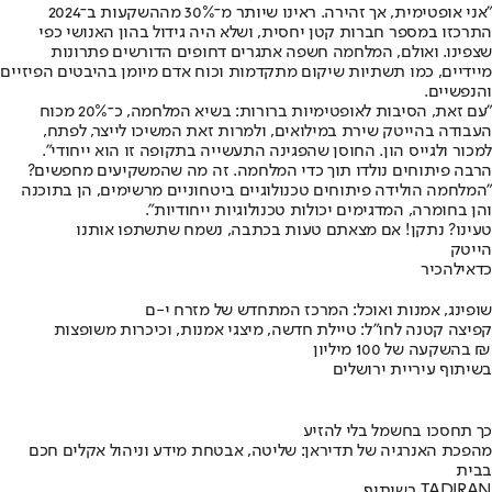
"אני אופטימית, אך זהירה. ראינו שיותר מ־30% מההשקעות ב־2024
התרכזו במספר חברות קטן יחסית, ושלא היה גידול בהון האנושי כפי
שצפינו. ואולם, המלחמה חשפה אתגרים דחופים הדורשים פתרונות
מיידיים, כמו תשתיות שיקום מתקדמות וכוח אדם מיומן בהיבטים הפיזיים
והנפשיים.
"עם זאת, הסיבות לאופטימיות ברורות: בשיא המלחמה, כ־20% מכוח
העבודה בהייטק שירת במילואים, ולמרות זאת המשיכו לייצר, לפתח,
למכור ולגייס הון. החוסן שהפגינה התעשייה בתקופה זו הוא ייחודי".
הרבה פיתוחים נולדו תוך כדי המלחמה. זה מה שהמשקיעים מחפשים?
"המלחמה הולידה פיתוחים טכנולוגיים ביטחוניים מרשימים, הן בתוכנה
והן בחומרה, המדגימים יכולות טכנולוגיות ייחודיות".
טעינו? נתקן! אם מצאתם טעות בכתבה, נשמח שתשתפו אותנו
הייטק
כדאי
להכיר
שופינג, אמנות ואוכל: המרכז המתחדש של מזרח י-ם
קפיצה קטנה לחו"ל: טיילת חדשה, מיצגי אמנות, וכיכרות משופצות
בהשקעה של 100 מיליון ₪
בשיתוף עיריית ירושלים
כך תחסכו בחשמל בלי להזיע
מהפכת האנרגיה של תדיראן: שליטה, אבטחת מידע וניהול אקלים חכם
בבית
בשיתוף TADIRAN