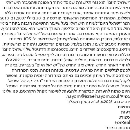
"ישראל היום" הוא גוף תקשורת שנוסד מתוך האמונה שהציבור הישראלי
ראוי לעיתונות טובה יותר, מאוזנת יותר ומדויקת יותר. עיתונות שמדברת
ולא צועקת. עיתונות אמינה, אובייקטיבית ועניינית. עיתונות אחרת וללא
תשלום. המהדורה המודפסת הראשונה פורסמה ב-30 ביולי 2007, וב-2010
הפך "ישראל היום" לעיתון הישראלי בעל שיעור החשיפה הגבוה ביותר בימי
חול. מו"ל העיתון היא ד"ר מרים אדלסון. העורך הראשי הוא עמר לחמנוביץ,
והעורך המייסד הוא עמוס רגב. אתרי האינטרנט של "ישראל היום" בעברית
ובאנגלית, כמו כן היישומונים (אפליקציות) לאנדרואיד ול-iOS, מציגים
חדשות מסביב לשעון, תוכן בלעדי, מבזקים ועדכונים, ניתוחים ופרשנויות,
וידיאו, פודקאסטים ושידורים חיים. פלטפורמות הדיגיטל של "ישראל היום"
כוללות ערוצי חדשות ודעות, תרבות ובידור, לייף סטייל, טכנולוגיה, ספורט,
כלכלה וצרכנות, בריאות, חיילים, אוכל, יהדות, תיירות ורכב. ב-2021 עלו
לאוויר האתר החדש והיישומון החדש של "ישראל היום" בעברית, במטרה
לספק לגולשים חוויה מהירה, עדכנית, בטוחה ונוחה. תכני המהדורה
המודפסת של העיתון זמינים גם באתר, במהדורה יומית מקוונת, ואפשר
לקבל אותם גם בניוזלטר. מועדון ההטבות הייחודי "הקליקה של ישראל
היום" מציע לגולשי האתר הנחות ומבצעים על מוצרים ושירותים. ישראל
היום פתוח להערות, לביקורת ולהצעות לשיפור מקהל הקוראים. פנו אלינו
במייל hayom@israelhayom.co.il.
יום שבת, 6.6.2026
כ"א בסיון תשפ"ו
חדשות
דעות
ספורט
ForReal
תרבות ובידור