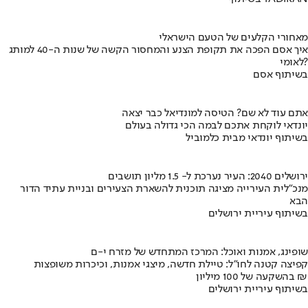
מאחורי הקלעים של הטעם הישראלי
איך אסם הפכה את תקופת הצנע והמחסור הקשה של שנות ה-40 למותג
לאומי?
בשיתוף אסם
אתם עוד לא שם? הטיסה למונדיאל כבר יצאה
יונדאי לוקחת אתכם לבמה הכי גדולה בעולם
בשיתוף יונדאי מבית כלמוביל
ירושלים 2040: העיר נערכת ל- 1.5 מליון תושבים
מנכ"לית העירייה מציגה תוכנית להשארת הצעירים ובניית עתיד הדור
הבא
בשיתוף עיריית ירושלים
שופינג, אמנות ואוכל: המרכז המתחדש של מזרח י-ם
קפיצה קטנה לחו"ל: טיילת חדשה, מיצגי אמנות, וכיכרות משופצות
בהשקעה של 100 מיליון ₪
בשיתוף עיריית ירושלים