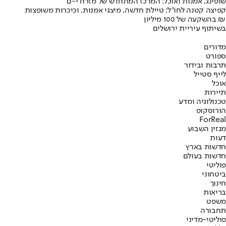
שופינג, אמנות ואוכל: המרכז המתחדש של מזרח י-ם
קפיצה קטנה לחו"ל: טיילת חדשה, מיצגי אמנות, וכיכרות משופצות
בהשקעה של 100 מיליון ₪
בשיתוף עיריית ירושלים
מדורים
ספורט
תרבות ובידור
לייף סטייל
אוכל
תיירות
טכנולוגיה ומדע
הורוסקופ
ForReal
מגזין השבוע
דעות
חדשות בארץ
חדשות בעולם
פוליטי
ביטחוני
חינוך
בריאות
משפט
תחבורה
פוליטי-מדיני