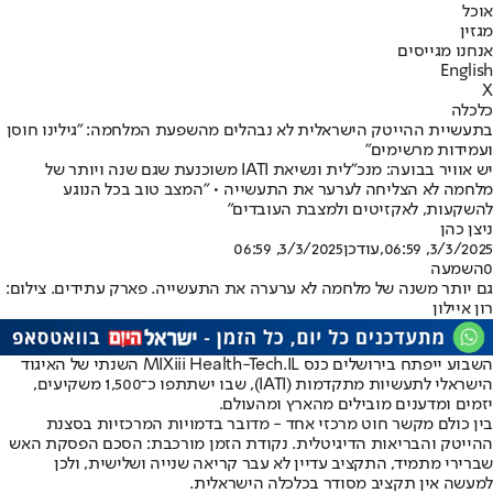
אוכל
מגזין
אנחנו מגייסים
English
X
כלכלה
בתעשיית ההייטק הישראלית לא נבהלים מהשפעת המלחמה: "גילינו חוסן
ועמידות מרשימים"
יש אוויר בבועה: מנכ"לית ונשיאת IATI משוכנעת שגם שנה ויותר של
מלחמה לא הצליחה לערער את התעשייה • "המצב טוב בכל הנוגע
להשקעות, לאקזיטים ולמצבת העובדים"
ניצן כהן
3/3/2025, 06:59
,עודכן
3/3/2025, 06:59
0
השמעה
גם יותר משנה של מלחמה לא ערערה את התעשייה. פארק עתידים. צילום:
רון איילון
השבוע ייפתח בירושלים כנס MIXiii Health-Tech.IL השנתי של האיגוד
הישראלי לתעשיות מתקדמות (IATI), שבו ישתתפו כ־1,500 משקיעים,
יזמים ומדענים מובילים מהארץ ומהעולם.
בין כולם מקשר חוט מרכזי אחד - מדובר בדמויות המרכזיות בסצנת
ההייטק והבריאות הדיגיטלית. נקודת הזמן מורכבת: הסכם הפסקת האש
שברירי מתמיד, התקציב עדיין לא עבר קריאה שנייה ושלישית, ולכן
למעשה אין תקציב מסודר בכלכלה הישראלית.