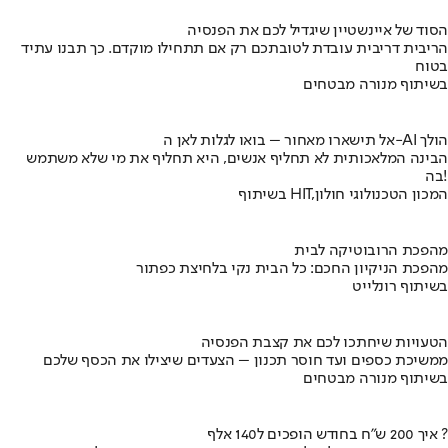
הסוד של איינשטיין שיגדיל לכם את הפנסיה
הריבית דריבית עובדת לטובתכם רק אם תתחילו מוקדם. כך תבנו עתיד
בטוח
בשיתוף מנורה מבטחים
אל תישארו מאחור – בואו לגלות לאן ה-AI הולך
הבינה המלאכותית לא תחליף אנשים, היא תחליף את מי שלא משתמש
בה!
בשיתוף HIT,המכון הטכנולוגי חולון
מהפכת הרובוטיקה לבית
מהפכת הניקיון החכם: כל הבית נקי בלחיצת כפתור
בשיתוף רונלייט
הטעויות שיחתכו לכם את קצבת הפנסיה
ממשיכת כספים ועד חוסר תכנון – הצעדים שיצילו את הכסף שלכם
בשיתוף מנורה מבטחים
איך 200 ש"ח בחודש הופכים ל140 אלף ?