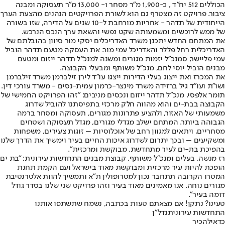
הכוללים 512 יח"ד , כ-1,900 מ"ר מסחר ו- 13,000 מ"ר תעסוקה ומבנה
ציבור. פרויקט זה מצטרף גם הוא לשורת הפרויקטים הנהנים מהצעת הערך
הייחודית של תדהר - אחריות מורחבת ל-10 שנים על הדירה, שזו בשורה
של ממש לרוכשים ומשמעותה שקט נפשי והשאת ערך הנכס הנרכש.
את המתחם החדש יתכנן משרד האדריכלים יסקי מור סיוון בהובלתם של
האדריכלית רחל פללר והאדריכל עמי מור. את העסקה מטעם תדהר הוביל
עמי פליישר, סמנכ"ל יזמות מגורים ומשנה למנכ"ל תדהר ייזום ומטעם
מבנים הוביל יוסי לחם, מנכ״ל משותף ומבעלי הקבוצה.
את המכרז ואת ייצוג בעלי הדירות ייצגו עו"ד לירן זילברמן משרד זילברמן
ושו"ת ועו"ד גיל ברזידה משרד מינצר-כרמון עמית-נסים - משרד עורכי דין.
תומר אלפסי, מנכ"ל תדהר ייזום ונכסים מניבים: "זהו הפרויקט החמישי של
הקבוצה בבת-ים והוא מהווה חלק מרכזי בתפיסתנו להוביל שדרוג
משמעותי של האזור, ולהציע פתרונות מגורים, תעסוקה ומסחר ברמה
הגבוהה ביותר. המתחם ישלב מגדלי מגורים, מגדל תעסוקה ושטחים
מסחריים, ויתאים למגוון רחב של אוכלוסיות – זוגות צעירים, משפחות
ומשקיעים – ובכך יתרום לשדרוג איכות החיים בעיר וימשיך את הדרך שלנו
בהפיכת בת-ים לעיר מתחדשת, מבוקשת ומרכזית".
רז מנשה, בעלים ומנכ״ל משותף, קבוצת מבנים התחדשות עירונית: "בת ים
הופכת להיות עיר מרכזית ומבוקשת מאוד בישראל ועם הקמת תחנת
המטרו הקרובה תתחבר נכון למטרופולין ת״א ותמשיך להוות אלטרנטיבת
מגורים נוחה. אנו מאמינים מאוד בעיר וזהו פרויקט שני שלנו בסדר גודל
דומה בעיר".
טעינו? נתקן! אם מצאתם טעות בכתבה, נשמח שתשתפו אותנו
התחדשות עירונית
נדל"ן
כדאי
להכיר