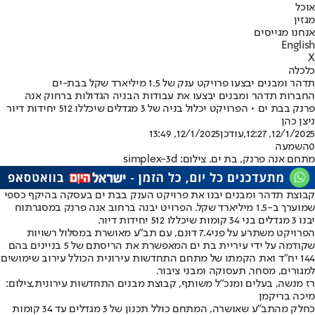
אוכל
מגזין
אנחנו מגייסים
English
X
כלכלה
תדהר ומבנים יבצעו פרויקט ענק של 1.5 מיליארד שקל בבת-ים
החברות תדהר ומבנים יבצעו את עבודות הבניה הגדולות ברחוק אנה
פרנק בבת ים • הפרויקט יכלול בניה של 3 מגדלים שיכללו 512 יחידות דיור
ניצן כהן
12/1/2025, 12:27
,עודכן
12/1/2025, 13:49
0
השמעה
מתחם אנה פרנק, בת ים. צילום: simplex-3d
קבוצת תדהר ומבנים יבנו את פרויקט הענק בבת ים בעסקה בהיקף כספי
שמוערך ב-1.5 מיליארד שקל. הפרויט יבנה ברחוב אנה פרנק במסגרתוח
יבנו 3 מגדלים בני 34 קומות שיכללו 512 יחידות דיור.
הפרויקט משתרע על פני7.4 דונם, עם תב"ע מאושרת במסלול רשויות
שקודמה על ידי עיריית בת ים המאפשרת את הריסתם של 5 בניינים בהם
144 יח"ד ואת הקמתו של מתחם התחדשות עירונית הכולל עירוב שימושים
למגורים, מסחר, תעסוקה ומבני ציבור.
רז מנשה, בעלים ומנכ"ל משותף, קבוצת מבנים התחדשות עירונית,צילום:
מיכה בריקמן
כחלק מהתב"ע שאושרה, המתחם כולל תכנון של 3 מגדלים עד 34 קומות