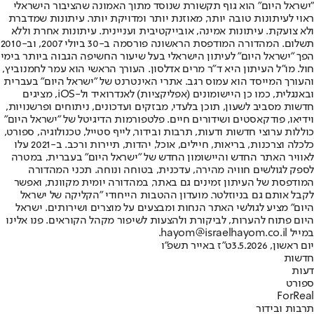
"ישראל היום" הוא גוף תקשורת שנוסד מתוך האמונה שהציבור הישראלי
ראוי לעיתונות טובה יותר, מאוזנת יותר ומדויקת יותר. עיתונות שמדברת
ולא צועקת. עיתונות אמינה, אובייקטיבית ועניינית. עיתונות אחרת וללא
תשלום. המהדורה המודפסת הראשונה פורסמה ב-30 ביולי 2007, וב-2010
הפך "ישראל היום" לעיתון הישראלי בעל שיעור החשיפה הגבוה ביותר בימי
חול. מו"ל העיתון היא ד"ר מרים אדלסון. העורך הראשי הוא עמר לחמנוביץ,
והעורך המייסד הוא עמוס רגב. אתרי האינטרנט של "ישראל היום" בעברית
ובאנגלית, כמו כן היישומונים (אפליקציות) לאנדרואיד ול-iOS, מציגים
חדשות מסביב לשעון, תוכן בלעדי, מבזקים ועדכונים, ניתוחים ופרשנויות,
וידיאו, פודקאסטים ושידורים חיים. פלטפורמות הדיגיטל של "ישראל היום"
כוללות ערוצי חדשות ודעות, תרבות ובידור, לייף סטייל, טכנולוגיה, ספורט,
כלכלה וצרכנות, בריאות, חיילים, אוכל, יהדות, תיירות ורכב. ב-2021 עלו
לאוויר האתר החדש והיישומון החדש של "ישראל היום" בעברית, במטרה
לספק לגולשים חוויה מהירה, עדכנית, בטוחה ונוחה. תכני המהדורה
המודפסת של העיתון זמינים גם באתר, במהדורה יומית מקוונת, ואפשר
לקבל אותם גם בניוזלטר. מועדון ההטבות הייחודי "הקליקה של ישראל
היום" מציע לגולשי האתר הנחות ומבצעים על מוצרים ושירותים. ישראל
היום פתוח להערות, לביקורת ולהצעות לשיפור מקהל הקוראים. פנו אלינו
במייל hayom@israelhayom.co.il.
יום ראשון, 3.5.2026
ט"ז באייר תשפ"ו
חדשות
דעות
ספורט
ForReal
תרבות ובידור