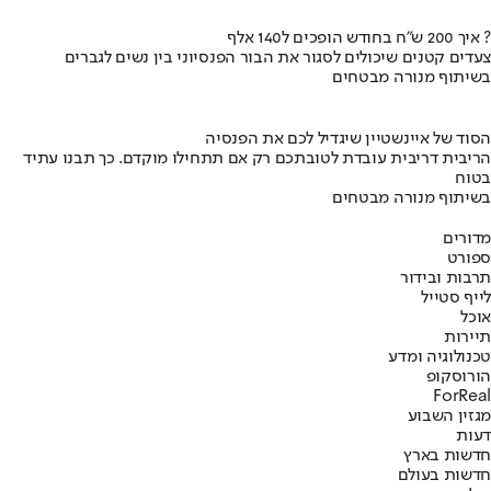
איך 200 ש"ח בחודש הופכים ל140 אלף ?
צעדים קטנים שיכולים לסגור את הבור הפנסיוני בין נשים לגברים
בשיתוף מנורה מבטחים
הסוד של איינשטיין שיגדיל לכם את הפנסיה
הריבית דריבית עובדת לטובתכם רק אם תתחילו מוקדם. כך תבנו עתיד
בטוח
בשיתוף מנורה מבטחים
מדורים
ספורט
תרבות ובידור
לייף סטייל
אוכל
תיירות
טכנולוגיה ומדע
הורוסקופ
ForReal
מגזין השבוע
דעות
חדשות בארץ
חדשות בעולם