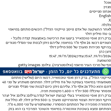
אוכל
מגזין
אנחנו מגייסים
English
X
כלכלה
לאחר ההשקעה של אדם נוימן: טייקוני הנדל"ן רוכשים מתחם במיאמי
ב-116 מיליון דולר
ברק רוזן ואסי טוכמאייר ביצעו את הרכישה באמצעות קנדה גלובל •
השניים רכשו 26 אלף מ״ר במיאמי, עליהם ניתן לבנות שני מגדלי מגורים
בהיקף מכירות מוערך של 500 מיליון דולר
ניצן כהן
19/11/2024, 15:47
,עודכן
19/11/2024, 15:47
0
השמעה
נוף של מרכז העיר מיאמי (אילוסטרציה). צילום: getty images
טייקוני הנדל"ן, ברק רוזן ואסי טוכמאייר, רכשו היום (שלישי) מתחם
משמעותי במיאמי בעסקה של 116 מיליון דולר. המתחם משתרע על פני 40
דונם והוא כולל 26 אלף מ״ר, עליהם ניתן כיום לבנות שני מגדלי מגורים
ומסחר שיכללו 500 יח״ד ו-1,600 מקומות חניה.
ברק רוזן ואסי טוכמאייר בעלי קבוצת ישראל קנדה,צילום: צילום: איל יצהר
היקף המכירות הצפוי מהפרויקט מוערך ב-500 מיליון דולר, לא כולל את
התמורה ממכירה של המתחם המסחרי, שמשתפרש על פני 4,000 מ״ר.
המתחם נמצא בשכונת אוונטורה במיאמי והשוכר המרכזי בו הוא בנק