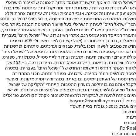
"ישראל היום" הוא גוף תקשורת שנוסד מתוך האמונה שהציבור הישראלי
ראוי לעיתונות טובה יותר, מאוזנת יותר ומדויקת יותר. עיתונות שמדברת
ולא צועקת. עיתונות אמינה, אובייקטיבית ועניינית. עיתונות אחרת וללא
תשלום. המהדורה המודפסת הראשונה פורסמה ב-30 ביולי 2007, וב-2010
הפך "ישראל היום" לעיתון הישראלי בעל שיעור החשיפה הגבוה ביותר בימי
חול. מו"ל העיתון היא ד"ר מרים אדלסון. העורך הראשי הוא עמר לחמנוביץ,
והעורך המייסד הוא עמוס רגב. אתרי האינטרנט של "ישראל היום" בעברית
ובאנגלית, כמו כן היישומונים (אפליקציות) לאנדרואיד ול-iOS, מציגים
חדשות מסביב לשעון, תוכן בלעדי, מבזקים ועדכונים, ניתוחים ופרשנויות,
וידיאו, פודקאסטים ושידורים חיים. פלטפורמות הדיגיטל של "ישראל היום"
כוללות ערוצי חדשות ודעות, תרבות ובידור, לייף סטייל, טכנולוגיה, ספורט,
כלכלה וצרכנות, בריאות, חיילים, אוכל, יהדות, תיירות ורכב. ב-2021 עלו
לאוויר האתר החדש והיישומון החדש של "ישראל היום" בעברית, במטרה
לספק לגולשים חוויה מהירה, עדכנית, בטוחה ונוחה. תכני המהדורה
המודפסת של העיתון זמינים גם באתר, במהדורה יומית מקוונת, ואפשר
לקבל אותם גם בניוזלטר. מועדון ההטבות הייחודי "הקליקה של ישראל
היום" מציע לגולשי האתר הנחות ומבצעים על מוצרים ושירותים. ישראל
היום פתוח להערות, לביקורת ולהצעות לשיפור מקהל הקוראים. פנו אלינו
במייל hayom@israelhayom.co.il.
יום שבת, 13.6.2026
כ"ח בסיון תשפ"ו
חדשות
דעות
ספורט
ForReal
תרבות ובידור