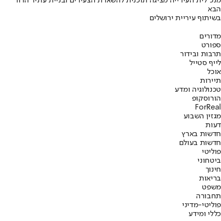
מנכ"לית העירייה מציגה תוכנית להשארת הצעירים ובניית עתיד הדור
הבא
בשיתוף עיריית ירושלים
מדורים
ספורט
תרבות ובידור
לייף סטייל
אוכל
תיירות
טכנולוגיה ומדע
הורוסקופ
ForReal
מגזין השבוע
דעות
חדשות בארץ
חדשות בעולם
פוליטי
ביטחוני
חינוך
בריאות
משפט
תחבורה
פוליטי-מדיני
כללי ומידע