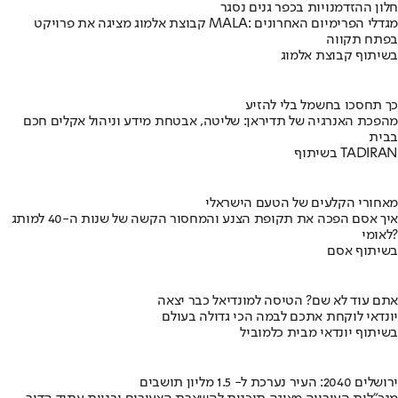
חלון ההזדמנויות בכפר גנים נסגר
קבוצת אלמוג מציגה את פרויקט MALA: מגדלי הפרימיום האחרונים
בפתח תקווה
בשיתוף קבוצת אלמוג
כך תחסכו בחשמל בלי להזיע
מהפכת האנרגיה של תדיראן: שליטה, אבטחת מידע וניהול אקלים חכם
בבית
בשיתוף TADIRAN
מאחורי הקלעים של הטעם הישראלי
איך אסם הפכה את תקופת הצנע והמחסור הקשה של שנות ה-40 למותג
לאומי?
בשיתוף אסם
אתם עוד לא שם? הטיסה למונדיאל כבר יצאה
יונדאי לוקחת אתכם לבמה הכי גדולה בעולם
בשיתוף יונדאי מבית כלמוביל
ירושלים 2040: העיר נערכת ל- 1.5 מליון תושבים