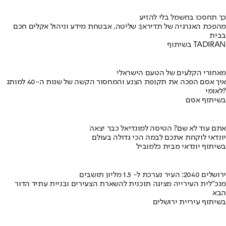
כך תחסכו בחשמל בלי להזיע
מהפכת האנרגיה של תדיראן: שליטה, אבטחת מידע וניהול אקלים חכם
בבית
בשיתוף TADIRAN
מאחורי הקלעים של הטעם הישראלי
איך אסם הפכה את תקופת הצנע והמחסור הקשה של שנות ה-40 למותג
לאומי?
בשיתוף אסם
אתם עוד לא שם? הטיסה למונדיאל כבר יצאה
יונדאי לוקחת אתכם לבמה הכי גדולה בעולם
בשיתוף יונדאי מבית כלמוביל
ירושלים 2040: העיר נערכת ל- 1.5 מליון תושבים
מנכ"לית העירייה מציגה תוכנית להשארת הצעירים ובניית עתיד הדור
הבא
בשיתוף עיריית ירושלים