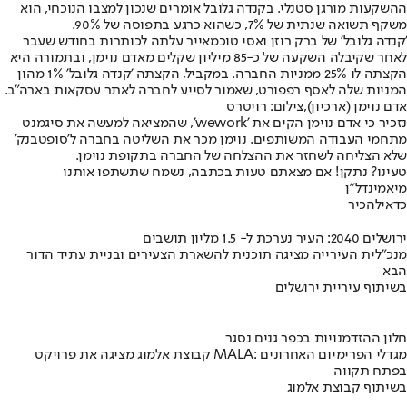
ההשקעות מורגן סטנלי. בקנדה גלובל אומרים שנכון למצבו הנוכחי, הוא
משקף תשואה שנתית של 7%, כשהוא כרגע בתפוסה של 90%.
'קנדה גלובל' של ברק רוזן ואסי טוכמאייר עלתה לכותרות בחודש שעבר
לאחר שקיבלה השקעה של כ-85 מיליון שקלים מאדם נוימן, ובתמורה היא
הקצתה לו 25% ממניות החברה. במקביל, הקצתה 'קנדה גלובל' 1% מהון
המניות שלה לאסף רפפורט, שאמור לסייע לחברה לאתר עסקאות בארה״ב.
אדם נוימן (ארכיון),צילום: רויטרס
נזכיר כי אדם נוימן הקים את 'wework', שהמציאה למעשה את סיגמנט
מתחמי העבודה המשותפים. נוימן מכר את השליטה בחברה ל'סופטבנק'
שלא הצליחה לשחזר את ההצלחה של החברה בתקופת נוימן.
טעינו? נתקן! אם מצאתם טעות בכתבה, נשמח שתשתפו אותנו
מיאמי
נדל"ן
כדאי
להכיר
ירושלים 2040: העיר נערכת ל- 1.5 מליון תושבים
מנכ"לית העירייה מציגה תוכנית להשארת הצעירים ובניית עתיד הדור
הבא
בשיתוף עיריית ירושלים
חלון ההזדמנויות בכפר גנים נסגר
קבוצת אלמוג מציגה את פרויקט MALA: מגדלי הפרימיום האחרונים
בפתח תקווה
בשיתוף קבוצת אלמוג