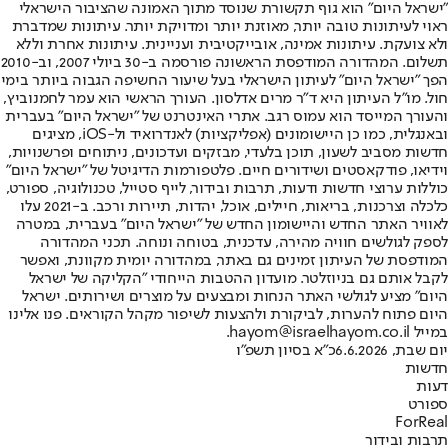
"ישראל היום" הוא גוף תקשורת שנוסד מתוך האמונה שהציבור הישראלי
ראוי לעיתונות טובה יותר, מאוזנת יותר ומדויקת יותר. עיתונות שמדברת
ולא צועקת. עיתונות אמינה, אובייקטיבית ועניינית. עיתונות אחרת וללא
תשלום. המהדורה המודפסת הראשונה פורסמה ב-30 ביולי 2007, וב-2010
הפך "ישראל היום" לעיתון הישראלי בעל שיעור החשיפה הגבוה ביותר בימי
חול. מו"ל העיתון היא ד"ר מרים אדלסון. העורך הראשי הוא עמר לחמנוביץ,
והעורך המייסד הוא עמוס רגב. אתרי האינטרנט של "ישראל היום" בעברית
ובאנגלית, כמו כן היישומונים (אפליקציות) לאנדרואיד ול-iOS, מציגים
חדשות מסביב לשעון, תוכן בלעדי, מבזקים ועדכונים, ניתוחים ופרשנויות,
וידיאו, פודקאסטים ושידורים חיים. פלטפורמות הדיגיטל של "ישראל היום"
כוללות ערוצי חדשות ודעות, תרבות ובידור, לייף סטייל, טכנולוגיה, ספורט,
כלכלה וצרכנות, בריאות, חיילים, אוכל, יהדות, תיירות ורכב. ב-2021 עלו
לאוויר האתר החדש והיישומון החדש של "ישראל היום" בעברית, במטרה
לספק לגולשים חוויה מהירה, עדכנית, בטוחה ונוחה. תכני המהדורה
המודפסת של העיתון זמינים גם באתר, במהדורה יומית מקוונת, ואפשר
לקבל אותם גם בניוזלטר. מועדון ההטבות הייחודי "הקליקה של ישראל
היום" מציע לגולשי האתר הנחות ומבצעים על מוצרים ושירותים. ישראל
היום פתוח להערות, לביקורת ולהצעות לשיפור מקהל הקוראים. פנו אלינו
במייל hayom@israelhayom.co.il.
יום שבת, 6.6.2026
כ"א בסיון תשפ"ו
חדשות
דעות
ספורט
ForReal
תרבות ובידור