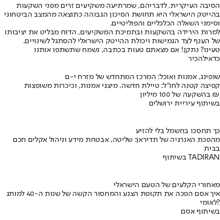
הסיבה העיקרית, לדבריהם, שמרתיעה משקיעים זרים מפני השקעות
בהייטק הישראלי היא תחושת הסיכון הגבוהה כתוצאה מהמצב הביטחוני
וסימני השאלה הכלכליים והפוליטיים.
למרות הירידה בהשקעות ובתמיכת המשקיעים, הדוח מבליט את יציבותו
של הענף לצד הגמישות ויכולת ההייטק הישראלי להסתגל לשינויים.
טעינו? נתקן! אם מצאתם טעות בכתבה, נשמח שתשתפו אותנו
כדאי
להכיר
שופינג, אמנות ואוכל: המרכז המתחדש של מזרח י-ם
קפיצה קטנה לחו"ל: טיילת חדשה, מיצגי אמנות, וכיכרות משופצות
בהשקעה של 100 מיליון ₪
בשיתוף עיריית ירושלים
כך תחסכו בחשמל בלי להזיע
מהפכת האנרגיה של תדיראן: שליטה, אבטחת מידע וניהול אקלים חכם
בבית
בשיתוף TADIRAN
מאחורי הקלעים של הטעם הישראלי
איך אסם הפכה את תקופת הצנע והמחסור הקשה של שנות ה-40 למותג
לאומי?
בשיתוף אסם