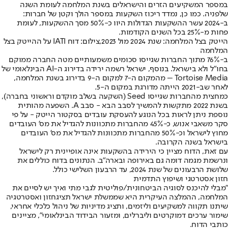
במספר המשקיעים הזרים והישראלים בשנת המלחמה לעומת השנה
שלפניה. כמו כן, נמדד ריכוז השקעות במספר הולך וקטן של חברות:
ב-2024 עשר ההשקעות הגדולות היוו כ-50% מסך ההשקעות, לעומת
פחות מ-25% בכל השנים הקודמות.
הייטק בצל המלחמה: שנת 2024 מול 2023,צילום: דוח IATI על ההייטק בצל
המלחמה
ב-76% מתוך החברות שגייסו סכומים משמעותיים מטה החברה ממוקם
בחו"ל ולא בישראל. בנוסף, ישראל רשמה ירידה בדירוג ה-AI הבינלאומי של
Tortoise Media – מהמקום ה-7 למקום ה-9 בדירוג בשנת המלחמה,
לאחר שב-2021 הייתה מדורגת במקום ה-5.
כמחצית מהחברות שגייסו Seed (השקעה בשלב מוקדם וראשוני בחברה),
בשנת 2022 מתקשות להמשיך לסבב הבא - סבב A. השפעה מהותית
נוספת ניתן לראות בכל הנוגע להעסקת עובדים בסקטור הייטק - על פי
סקר משאבי אנוש, כ-45% מהחברות מתכוונות להגדיל את מס' העובדים
מחוץ לישראל וכ-50% מהחברות מתכוונות להגדיל את מס' העובדים
בישראל בשנה הקרובה.
עם זאת, הדוח מציין כי הירידה בהשקעות אינה אופיינית רק לישראל
ונרשמת מגמה דומה גם באירופה ובארה"ב. הנתונים בדוח כוללים את
שלושת הרבעונים של שנת 2024, עד הרבעון השלישי כולל.
חזון אסטרטגי ושיפוץ התדמית
"מבלי להיכנס לסוגיה הביטחונית/פוליטית לגבי מתי ואיך יש לסיים את
המלחמה, ההמלצה העיקרית היא שממשלת ישראל תציג
חזון ואסטרטגיה
שיתנו תקווה למשקיעים וליזמים, ותציג מדיניות של ניהול כלכלי אחראי,
שימור ערכים דמוקרטים וליברלים, ומזעור הבידוד הבינלאומי", מציינים
כותבי הדוח.