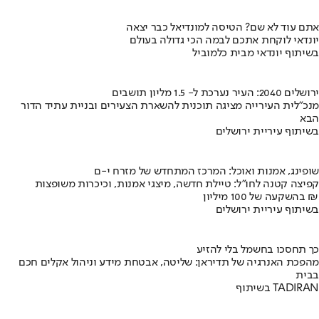
אתם עוד לא שם? הטיסה למונדיאל כבר יצאה
יונדאי לוקחת אתכם לבמה הכי גדולה בעולם
בשיתוף יונדאי מבית כלמוביל
ירושלים 2040: העיר נערכת ל- 1.5 מליון תושבים
מנכ"לית העירייה מציגה תוכנית להשארת הצעירים ובניית עתיד הדור
הבא
בשיתוף עיריית ירושלים
שופינג, אמנות ואוכל: המרכז המתחדש של מזרח י-ם
קפיצה קטנה לחו"ל: טיילת חדשה, מיצגי אמנות, וכיכרות משופצות
בהשקעה של 100 מיליון ₪
בשיתוף עיריית ירושלים
כך תחסכו בחשמל בלי להזיע
מהפכת האנרגיה של תדיראן: שליטה, אבטחת מידע וניהול אקלים חכם
בבית
בשיתוף TADIRAN