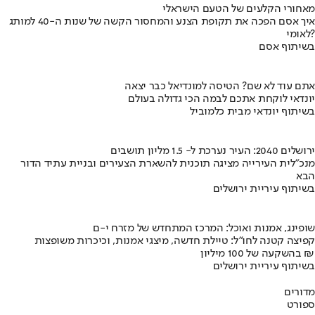
מאחורי הקלעים של הטעם הישראלי
איך אסם הפכה את תקופת הצנע והמחסור הקשה של שנות ה-40 למותג
לאומי?
בשיתוף אסם
אתם עוד לא שם? הטיסה למונדיאל כבר יצאה
יונדאי לוקחת אתכם לבמה הכי גדולה בעולם
בשיתוף יונדאי מבית כלמוביל
ירושלים 2040: העיר נערכת ל- 1.5 מליון תושבים
מנכ"לית העירייה מציגה תוכנית להשארת הצעירים ובניית עתיד הדור
הבא
בשיתוף עיריית ירושלים
שופינג, אמנות ואוכל: המרכז המתחדש של מזרח י-ם
קפיצה קטנה לחו"ל: טיילת חדשה, מיצגי אמנות, וכיכרות משופצות
בהשקעה של 100 מיליון ₪
בשיתוף עיריית ירושלים
מדורים
ספורט