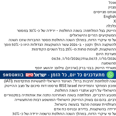
אוכל
מגזין
אנחנו מגייסים
English
X
כלכלה
הייטק בצל המלחמה: בשנה החולפת - ירידה של כ-30% במספר
המשקיעים הזרים והישראלים
על פי עיקרי הדוח, במהלך השנה החולפת מספר החברות שזכו השנה
להשקעה הולך וקטן • ב-2024 עשר ההשקעות הגדולות היוו כ-50% מסך
ההשקעות, לעומת פחות מ-25% בכל השנים הקודמות
מערכת היום
1/10/2024, 06:13
,עודכן
1/10/2024, 06:36
0
השמעה
משרדי הייטק בבני ברק (ארכיון). צילום: יהושע יוסף
שנה למלחמת 'חרבות ברזל': האיגוד הישראלי לתעשיות מתקדמות (IATI)
ומכון המחקר והמדיניות RISE Israel פרסמו דוח סיכום על מצב ההייטק
הישראלי על רקע אתגרי השנה החולפת.
מטבע הדברים, המלחמה בשנה האחרונה נתנה את אותותיה בסקטורים
רבים, בהם גם בשוק ההייטק הישראלי המושפע רבות מהתעשייה
העולמית שצופה מהצד בנעשה בישראל.
ירידה בהשקעות, בדירוג ובגיוס כח אדם
על פי עיקרי הדוח, במהלך השנה החולפת נרשמה ירידה של כ-30%