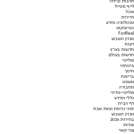
תרבות ובידור
לייף סטייל
אוכל
תיירות
טכנולוגיה ומדע
הורוסקופ
ForReal
מגזין השבוע
דעות
חדשות בארץ
חדשות בעולם
פוליטי
ביטחוני
חינוך
בריאות
משפט
תחבורה
פוליטי-מדיני
כללי ומידע
דף הבית
זמני כניסת וצאת שבת
מגזין השבוע
בחירות 2026
אודות
צור קשר