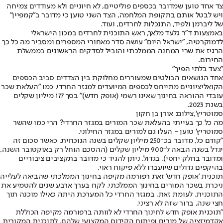
צד אחד טוען שמדובר בכספים פוליטיים, לא חיוניים ולא מעודדים צמיחה
ויש לבטל אותם בתקופת המלחמה, הצד השני טוען כי מדובר ב"קמפיין"
של ליברמן ולפיד, התנכלות לחרדים, ועוד.
באמצעות ד"ר גלעד מלאך, ראש התוכנית לחרדים במכון הישראלי
לדמוקרטיה, "ישראל היום" עושה סדר מאחורי המספרים ומסביר מה כל כך
הרגיז את שרי המחנה הממלכתי והוביל לסדקים הראשונים בממשלת
החירום.
"צעד בלתי הפיך"
אחד הנושאים הבולטים שמעוררים מחלוקת בין הצדדים סביב הכספים
הקואליציוניים מתייחס לכספים המיועדים למגזר החרדי, כמו "העלאת שכר
עובדי ההוראה בחינוך שאינו רשמי (אופק חדש)" בסך 177 מיליון שקלים
בשנת 2023.
סמוטריץ',צילום: אורן בן חקון
מה כל כך בעייתי בהעלאת שכר המורים במגזר החרדי? הרי כמו שהשר
סמוטריץ' טוען - העלו גם למורים במגזר החילוני.
"קודם כל, מדובר בכ־250 מיליון שקלים בשנה הנוכחית, כאשר סכום זה
יגדל בשנה הבאה ל־900 מיליון שקלים (ההסכם הוחל רק באוקטובר השנה,
ומדובר בחלק יחסי). בגדול, ניתן להגיד כי מדובר בתקציבים ציבוריים
בהיקפים גדולים שיועברו ללא פיקוח ראוי.
תוכנית 'אופק חדש' זאת רפורמה מקיפה בחינוך הממלכתי שהביאה לעלייה
ניכרת בשכר המורים בחינוך הממלכתי. לקח בערך ארבע שנים להטמיע את
התוכנית. לעומת זאת, במגזר החרדי כל המערכת היתה כאילו מוכנה תוך
חצי שנה, ברור שזה לא רציני.
"תוכנית אופק חדש לחינוך החרדי לא לוותה ברפורמה מקיפה הכוללת
אקדמיזציה של מורים ופיתוח הקידום המקצועי שלהם. לתוכנית המקורית