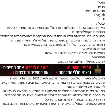
אוכל
מגזין
אנחנו מגייסים
English
X
כלכלה
ביקורת מוצדקת או התנכלות לחרדים? מה באמת עומד מאחורי מספרי
הכספים הקואליציוניים
בעין הסערה: הכספים שלא הוסטו לצורכי המלחמה ומיועדים למגזר החרדי
- יצרו תרעומת • המבקרים טוענים: צעד פוליטי ולא חיוני • מנגד, שר
האוצר שזוכה לגיבוי של רה"מ, טוען שמדובר בקמפיין שקרי
סוניה גורודיסקי
29/11/2023, 07:59
,עודכן
29/11/2023, 07:59
0
השמעה
ישיבת ממשלה. צילום: עמית שאבי
הממשלה אישרה שלשום תוספת תקציב לשנת 2023 בסך 26 מיליארד
שקלים בעקבות מלחמת חרבות ברזל, ובימים הקרובים הצעת החוק תגיע
לאישורה של מליאת הכנסת.
חמישה שרים מהמחנה הממלכתי הצביעו נגד התקציב במחאה על כך שלא
כל הכספים הקואליציוניים הוסטו לצורכי המלחמה, זאת בניגוד להמלצת
הדרג המקצועי במשרד האוצר ובנק ישראל.
נושא הכספים הקואליציוניים עורר סערה ציבורית בימים האחרונים. בעוד