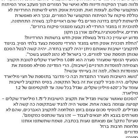
נלווה מערך הפיקוח ודיווח מלא ואישי של המורים תוך מעקב אחר הפיתוח
המקצועי שלהם. לעומת זאת, תוכנית אופק חדש לרשתות החרדיות לא
כוללת פיקוח על הפיתוח המקצועי של המורים, ובכך היא מאפשרת
לרשתות לקדם בדרגה מורים בלי שהם ראויים לכך. בשורה התחתונה,
לתוכנית זו במגזר החרדי לא נקבעו מנגנוני פיקוח ברורים".
חרדים, אילוסטרציה,צילום: אורן בן חקון
מדוע יש עניין כה גדול בשאלת אופק חדש ברשתות החרדיות?
"החלת תוכנית אופק חדש במגזר החרדי נתפסת כצעד בלתי הפיך, בניגוד
לתקציבי ישיבות שאותם ניתן יהיה לקצץ בחזרה. יהיה קשה לבטל הסכם
שנותן תוספת שכר למורים, כי בישראל לא נהוג לפגוע בשכר".
הסעיף הנוסף שמעורר סערה הוא 1.089 מיליארד שקלים לטובת תקציב
הצמיחה למוסדות תורניים (ישיבות). הרי המדינה ממילא מממנת את
המוסדות האלה, למה זה בעייתי עכשיו?
"נושא הישיבות מעורר התנגדות רבה כי מדובר בתוספת של חצי מיליארד
שקלים. היה סביר לקצץ את זה בשל התקופה. בסיס התקציב לישיבות
עומד על כ־620 מיליון שקלים, שגדל בכל שנה עד למקסימום של 1.2
מיליארד.
"הסכום שאושר עכשיו מגדיל את תקציב הישיבות ל־1.75 מיליארד שקלים -
קפיצה עצומה בשנה אחת. אפשר היה להגיד שבתקופה כה קשה לא
מגדילים. להוסיף סכום עצום בזמן המלחמה לתקציב האברכים, שהם לא
משרתים בצבא ולא יוצאים לעבוד – זהו צעד שנתפס כמקומם".
טעינו? נתקן! אם מצאתם טעות בכתבה, נשמח שתשתפו אותנו
מלחמת חרבות ברזל
מדורים
ספורט