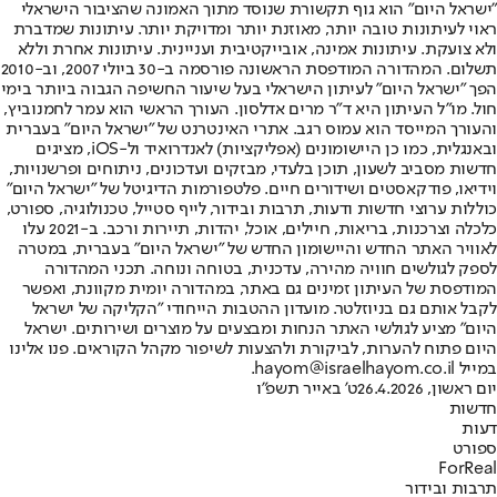
"ישראל היום" הוא גוף תקשורת שנוסד מתוך האמונה שהציבור הישראלי
ראוי לעיתונות טובה יותר, מאוזנת יותר ומדויקת יותר. עיתונות שמדברת
ולא צועקת. עיתונות אמינה, אובייקטיבית ועניינית. עיתונות אחרת וללא
תשלום. המהדורה המודפסת הראשונה פורסמה ב-30 ביולי 2007, וב-2010
הפך "ישראל היום" לעיתון הישראלי בעל שיעור החשיפה הגבוה ביותר בימי
חול. מו"ל העיתון היא ד"ר מרים אדלסון. העורך הראשי הוא עמר לחמנוביץ,
והעורך המייסד הוא עמוס רגב. אתרי האינטרנט של "ישראל היום" בעברית
ובאנגלית, כמו כן היישומונים (אפליקציות) לאנדרואיד ול-iOS, מציגים
חדשות מסביב לשעון, תוכן בלעדי, מבזקים ועדכונים, ניתוחים ופרשנויות,
וידיאו, פודקאסטים ושידורים חיים. פלטפורמות הדיגיטל של "ישראל היום"
כוללות ערוצי חדשות ודעות, תרבות ובידור, לייף סטייל, טכנולוגיה, ספורט,
כלכלה וצרכנות, בריאות, חיילים, אוכל, יהדות, תיירות ורכב. ב-2021 עלו
לאוויר האתר החדש והיישומון החדש של "ישראל היום" בעברית, במטרה
לספק לגולשים חוויה מהירה, עדכנית, בטוחה ונוחה. תכני המהדורה
המודפסת של העיתון זמינים גם באתר, במהדורה יומית מקוונת, ואפשר
לקבל אותם גם בניוזלטר. מועדון ההטבות הייחודי "הקליקה של ישראל
היום" מציע לגולשי האתר הנחות ומבצעים על מוצרים ושירותים. ישראל
היום פתוח להערות, לביקורת ולהצעות לשיפור מקהל הקוראים. פנו אלינו
במייל hayom@israelhayom.co.il.
יום ראשון, 26.4.2026
ט' באייר תשפ"ו
חדשות
דעות
ספורט
ForReal
תרבות ובידור