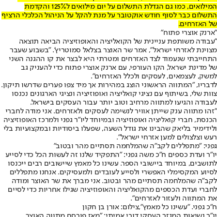
המילואים, כמו גם הגדלת התשלום על יום מילואים ל125% והקדמת
התשלום כבר לסוף חודש אוקטובר על מנת להקל על הניהול הכלכלי הרציף
של האזרחים.
"ארנק אוצרי פתוח"
"עבודה משותפת עניינית של הקואליציה והאופוזיציה הביאה תוצאה
מצוינת לאזרחי ישראל", אמר שר האוצר בצלאל סמוטריץ'. "בשבוע שעבר
התחייבתי שנעמוד לצד האזרחים ומטרתי היא לבצר את קו ההגנה השני
של מדינת ישראל, הקו העורפי, עם ארנק אוצרי פתוח כדי להעניק גב
למשק, לעצמאים, לעסקים ולכלל האזרחים".
לדבריו, "המתווה הראשוני הוצג במהירות אך מיד צפו פערים שדרשו תיקון.
צוות שלי, בשיתוף עם נציגי קואליציה ואופוזיציה ונציגי הארגונים נכנסו
לעבודה והגיעו למתווה מרחיב וטוב יותר עבור העסקים בישראל.
"זהו מתווה ענק שייתן אוויר לנשימה לעסקים ולאזרחים. אני מודה לחברי
הכנסת, חברי קואליציה ואופוזיציה ובמיוחד ליו״ר גפני ולמרכז האופוזיציה
ולידימיר בליאק שהבינו את גודל השעה, שפעלו ביסודיות ובמקצועיות בלי
רעש וצלצולים למען אזרחי ישראל".
גפני: "מתפללים לקב"ה שהמלחמה תסתיים מהר ובטוב"
יו״ר ועדת כספים ח״כ משה גפני: "התפקיד שלנו זה לעשות הכל כדי לסייע
לתושבים, במיוחד ביישובי הספר. עשינו כל מאמץ שיישובים רבים ייכנסו
לסיוע המקסימלי האפשרי ולסייע לעובדים ולמעסיקים. אנחנו מתפללים
לקב"ה שהמלחמה תסתיים מהר ובטוב. אני מברך את שר האוצר ומודה
לחברי ועדת הכספים מהקואליציה והאופוזיציה שגילו אחריות כדי לסיים
את המתווה ולעזור לאזרחים".
ח"כ גפני. "עשינו כל מאמץ",צילום: אורן בן חקון
יו״ר נשיאות המגזר העסקי דובי אמיתי: "מאז פורסם מתווה האוצר