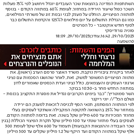
השתתפות המדינה בהוצאות שכר העובדים יוגדל ויחושב לפי 75% מעלות
השכר כפול שיעור הירידה במחזור, לעומת 60% במתווה הקודם • בנוסף
למתווה הפיצויים, הוחלט על מענק לבני ובנות זוג של משרתי המילואים,
כמו גם הגדלת התשלום על יום מילואים ל125% והקדמת התשלום כבר
לסוף חודש אוקטובר • כל הפרטים
סוניה גורודיסקי
29/10/2023, 16:42
,עודכן
29/10/2023, 18:09
0
השמעה
לאחר ביקורת ציבורית נוקבת, משרד האוצר פרסם הערב (ראשון), את
מתווה הפיצויים המשופר למשק. זאת, לאחר שהושגו הסכמות עם נציגי
ארגוני העסקים והעצמאים, כולל נציגי ועדת הכספים שאמורים לדון
במתווה החדש מחר ב-10:30 בבוקר.
השר סמוטריץ': "כבר בימים הקרובים נגדיל את מסגרת התקציב בכנסת -
נשלם הכל"// יוני ריקנר
לפי המתווה המסתמן, תנאי הסף לכניסה לזכאות למענק הם ירידה
במחזור של 25% בהשוואה לתקופה המקבילה אשתקד לעסקים בעלי
מחוזר המכירות עד 400 מיליון שקל בשנה. זאת בדומה למתווה הקודם.
לעסקים בעלי מחזור שנתי עד 100 מיליון שקל תקרת הפיצוי הכוללת (בגין
שכר העבודה וההוצאות הקבועות) תעמוד על 600 אלף שקל לעומת 300
אלף שקל במתווה הקודם ועד היקף של 1.2 מיליון שקלים עד 300 מיליון