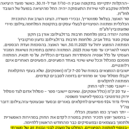
-ההקלות יתקיימו בתקופה שבין ה-7/10 ועד ל-30.11, כאשר מועד היציאה
לחלת שנקבע לפי שירות התעסוקה יהיה החל מהיציאה בפועל של העובד
לחל״ת.
שר האוצר, בצלאל סמוטריץ', ובכירי משרדו, הציגו הערב את התוכנית
הכלכלית ומתווה הפיצויים לבעלי עסקים בתקופת המלחמה,צילום: מירי
שמעונוביץ/לע"מ
מחנה יהודה בזמן מלחמת חרבות ברזל,צילום: אורן בן חקון
עסק סגור בתל אביב, מלחמת חרבות ברזל,צילום: גדעון מרקוביץ'
המתווה המוצע יחול עד 30.11.2023, ושר האוצר, בהסכמת ועדת הכספים,
רשאי להאריכו עד סוף שנת 2023. המתווה נחתם בתמיכת נשיאות המגזר
העסקי על כלל אגפיה והסתדרות העובדים הכללית. על פי תנאיו, המתווה
מוסכם כמכלול וככל שיש שינוי באחד הסעיפים, הסעיפים האחרים אינם
רלוונטיים.
ישובים הנמצאים בטווח של 7-20 ק"מ (ואופקים), שלא בענף החקלאות
יקבלו מסלול שכר או מחזורים בדומה לסבבים קודמים.
המתווה לחקלאים
- יישובי ספר: לפי החוק
- עד 20 ק"מ (כולל אופקים), שאינם יישובי ספר - מסלול אדום לצד מסלול
ירוק נורמטיבי בכפוף לאישור משפטי.
חיילי גדוד 924 מסייעים לחקלאים באורים ובסעד שבעוטף עזה,צילום: דובר
צה"ל
- יתר הארץ: כמו המענק הכללי.
- בהמשך יופץ תזכיר החוק במטרה לקדם את החוק במהירות האפשרית
ולתמוך בעצמאים ובמעסיקים כבר מהחודש הראשון ללחימה.
-בנוסף למתווה הפיצויים, הוחלט על מענק לבני ובנות זוג של משרתי