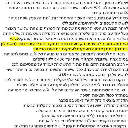
שקלים. בנוסף, יוגדל מענק השתתפות המדינה בהוצאות שכר העובדים
והוא יחושב לפי 75% מעלות השכר כפול שיעור הירידה במחזור, לעומת
60% במתווה הקודם.
סמוטריץ' עם גפני, בכירי האוצר וההסתדרות. "מתווה ענק שייתן אוויר
לנשימה לעסקים ולאזרחים",צילום: ללא
לאחר הצגת הטיוטא הראשונית של מתווה הפיצויים, צוות של שר האוצר
פעל יחד עם נציגי הקואליציה והאופוזיציה להגדלה משמעותית של מתווה
הפיצויים ולהסכמות עם השחקנים המרכזיים של המגזר העסקי.
על פי
המתווה, מעבר לפיצויים הקבועים כיום בחוק ביחס ליישובי ספר (ואשקלון
בתוכם), יינתן מתווה מענקים לעסקים בתנאים הבאים:
- תנאי סף לכניסה לתוכנית המענקים הוא פגיעה של 25% ביחס לתקופת
בסיס אחת שתוגדר, ומחזור שנתי עד 400 מיליון שקלים.
- רכיב ההוצאות הקבועות מתוך התשומות יעמוד על מקסימום 22%
(בהתאם למידת הפגיעה). ככל ושיעור התשומות בפועל גבוה יותר רשאי
להשיג על כך בהשגה, (מוגבל לעד פי 1.5).
- תקרת הפיצוי תעמוד על 600 אלף שקלים במחזורים של עד 100 מיליון
ותעלה בהדרגה לרמה של 1.2 מיליון לעסקים עד 300 מיליון שקלים.
- שיעור ההשתתפות בשכר העובדים יעלה ל-75% כפול שיעור הפגיעה
במחזור כפול הוצאות השכר.
הקלות ביציאה לחל"ת עד ל-30 בנובמבר
מתווה החל"ת יישען על המודל הקיים בכפוף להקלות הבאות:
-הסרת תנאי קיזוז ימי חופשה צבורים מדמי האבטלה
-ביטול ימי המתנה (ללא קיזוז חמישה ימי אבטלה)
-הפחתת תקופת החל"ת המינימלית מ-30 ל-14 יום
-תקופת האכשרה המינימלית תקטן ל-6 חודשים מתוך 18 חודשים