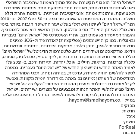
"ישראל היום" הוא גוף תקשורת שנוסד מתוך האמונה שהציבור הישראלי
ראוי לעיתונות טובה יותר, מאוזנת יותר ומדויקת יותר. עיתונות שמדברת
ולא צועקת. עיתונות אמינה, אובייקטיבית ועניינית. עיתונות אחרת וללא
תשלום. המהדורה המודפסת הראשונה פורסמה ב-30 ביולי 2007, וב-2010
הפך "ישראל היום" לעיתון הישראלי בעל שיעור החשיפה הגבוה ביותר בימי
חול. מו"ל העיתון היא ד"ר מרים אדלסון. העורך הראשי הוא עמר לחמנוביץ,
והעורך המייסד הוא עמוס רגב. אתרי האינטרנט של "ישראל היום" בעברית
ובאנגלית, כמו כן היישומונים (אפליקציות) לאנדרואיד ול-iOS, מציגים
חדשות מסביב לשעון, תוכן בלעדי, מבזקים ועדכונים, ניתוחים ופרשנויות,
וידיאו, פודקאסטים ושידורים חיים. פלטפורמות הדיגיטל של "ישראל היום"
כוללות ערוצי חדשות ודעות, תרבות ובידור, לייף סטייל, טכנולוגיה, ספורט,
כלכלה וצרכנות, בריאות, חיילים, אוכל, יהדות, תיירות ורכב. ב-2021 עלו
לאוויר האתר החדש והיישומון החדש של "ישראל היום" בעברית, במטרה
לספק לגולשים חוויה מהירה, עדכנית, בטוחה ונוחה. תכני המהדורה
המודפסת של העיתון זמינים גם באתר, במהדורה יומית מקוונת, ואפשר
לקבל אותם גם בניוזלטר. מועדון ההטבות הייחודי "הקליקה של ישראל
היום" מציע לגולשי האתר הנחות ומבצעים על מוצרים ושירותים. ישראל
היום פתוח להערות, לביקורת ולהצעות לשיפור מקהל הקוראים. פנו אלינו
במייל hayom@israelhayom.co.il.
מבזקים
חדשות
אוכל
תשחץ
ForReal
תרבות