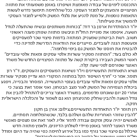
התכנסנו לימים של עבודה מאומצת ושיפרנו באופן משמעותי את מתווה
הפיצויים והמענקים למגזר העסקי. ככל שהלחימה תימשך נדרש לעשות
התאמות נוספות, על מנת להניע את גלגלי המשק ולסייע למגזר העסקי
להמשיך את פעילותו".
יו״ר ההסתדרות ארנון בר דוד: "בכוחות משותפים ובשיח שהתעלה לגודל
השעה, איפסנו את סוגיית החל"ת וגיבשנו מתווה שנותן מענה ראשוני
חשוב. רשת הביטחון שמעניק המתווה בדמות פיצוי שכר למעסיקים
ומעטפת הגנה לעובדים, מייצרים את הוודאות הנדרשת למדינה כדי
להבטיח את חוסנו של המשק גם בימי מלחמה".
לא כולם בעד: "המתווה מפקיר עשרות אלפי עסקים ומאות אלפי עובדים"
ראשי המשק העבירו ביקורת קשה על מתווה הפיצויים החדש של משרד
האוצר שפורסם לפני שעה קלה.
נשיא התאחדות התעשיינים ויו״ר נשיאות המעסיקים והעסקים, ד״ר רון
תומר, אמר כי ״חרף השיפור הקל במתווה המקורי הוא עדיין מפקיר עשרות
אלפי עסקים ומאות אלפי עובדים בענפי התעשייה, המסחר והבנייה, ויפגע
ביכולת הצמיחה של המשק לאור מצב הבטחון. ואני אומר זאת בצער, כי
אחרי 20 יום שאנחנו מדממים, במשרד האוצר צריכים להתחיל להבין את
גודל השעה ולהבין שחלק מהניצחון הוא גם לשמור על והכלכלה הישראלית
חזקה.
רון תומר יו"ר התאחדות התעשיינים,צילום: אורן בן חקון
"להבין שזוהי האחריות שלהם ושלהם בלבד, שכשהמלחמה תסתיים,
לאנשים יהיה עסק ומקום עבודה לחזור אליו. לאור זאת אנו מצפים מאנשי
משרד האוצר לחזור באופן מיידי לשולחן הדיונים, ולאמץ מתווה חדש
שיכלול גם פיצוי שכר גורף כמו בכל אירוע לחימה כפי שהיה עד היום ומודל
חל״ת גמיש, שישמור על הקשר בין המעסיקים לעובדים״.