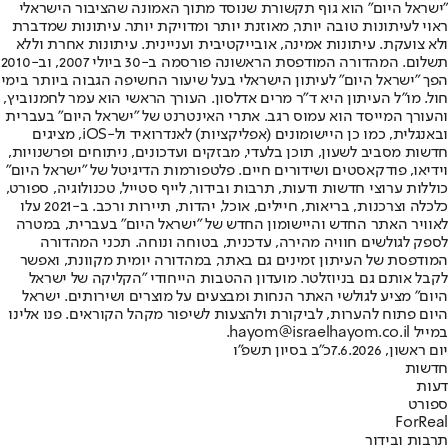
"ישראל היום" הוא גוף תקשורת שנוסד מתוך האמונה שהציבור הישראלי
ראוי לעיתונות טובה יותר, מאוזנת יותר ומדויקת יותר. עיתונות שמדברת
ולא צועקת. עיתונות אמינה, אובייקטיבית ועניינית. עיתונות אחרת וללא
תשלום. המהדורה המודפסת הראשונה פורסמה ב-30 ביולי 2007, וב-2010
הפך "ישראל היום" לעיתון הישראלי בעל שיעור החשיפה הגבוה ביותר בימי
חול. מו"ל העיתון היא ד"ר מרים אדלסון. העורך הראשי הוא עמר לחמנוביץ,
והעורך המייסד הוא עמוס רגב. אתרי האינטרנט של "ישראל היום" בעברית
ובאנגלית, כמו כן היישומונים (אפליקציות) לאנדרואיד ול-iOS, מציגים
חדשות מסביב לשעון, תוכן בלעדי, מבזקים ועדכונים, ניתוחים ופרשנויות,
וידיאו, פודקאסטים ושידורים חיים. פלטפורמות הדיגיטל של "ישראל היום"
כוללות ערוצי חדשות ודעות, תרבות ובידור, לייף סטייל, טכנולוגיה, ספורט,
כלכלה וצרכנות, בריאות, חיילים, אוכל, יהדות, תיירות ורכב. ב-2021 עלו
לאוויר האתר החדש והיישומון החדש של "ישראל היום" בעברית, במטרה
לספק לגולשים חוויה מהירה, עדכנית, בטוחה ונוחה. תכני המהדורה
המודפסת של העיתון זמינים גם באתר, במהדורה יומית מקוונת, ואפשר
לקבל אותם גם בניוזלטר. מועדון ההטבות הייחודי "הקליקה של ישראל
היום" מציע לגולשי האתר הנחות ומבצעים על מוצרים ושירותים. ישראל
היום פתוח להערות, לביקורת ולהצעות לשיפור מקהל הקוראים. פנו אלינו
במייל hayom@israelhayom.co.il.
יום ראשון, 7.6.2026
כ"ב בסיון תשפ"ו
חדשות
דעות
ספורט
ForReal
תרבות ובידור