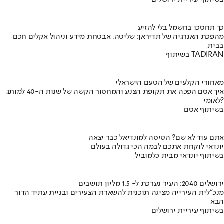
בשיתוף עיריית ירושלים
כך תחסכו בחשמל בלי להזיע
מהפכת האנרגיה של תדיראן: שליטה, אבטחת מידע וניהול אקלים חכם
בבית
בשיתוף TADIRAN
מאחורי הקלעים של הטעם הישראלי
איך אסם הפכה את תקופת הצנע והמחסור הקשה של שנות ה-40 למותג
לאומי?
בשיתוף אסם
אתם עוד לא שם? הטיסה למונדיאל כבר יצאה
יונדאי לוקחת אתכם לבמה הכי גדולה בעולם
בשיתוף יונדאי מבית כלמוביל
ירושלים 2040: העיר נערכת ל- 1.5 מליון תושבים
מנכ"לית העירייה מציגה תוכנית להשארת הצעירים ובניית עתיד הדור
הבא
בשיתוף עיריית ירושלים