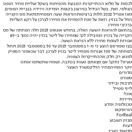
לכסות על מלוא ההתייקרות הנובעת מהפיחות בשקל ועליית מחיר הנפט
הגולמי. זאת, בשל הגידול בגירעון בקופת המדינה וירידה בגביית המסים.
מאז אפריל 2022 חלות ברציפות
הוראות שעה המפחיתות
את מס הקנייה
החל על בנזין, וזאת על מנת להפחית את מחירו לצרכן על רקע העליות
ברכיבי מחירו.
בהתאם להוראות השעה האלה, בחודש אוגוסט 2023 חלה הפחתה של מס
הקנייה על בנזין המובילה לכך שמחירו של ליטר בנזין יהיה נמוך ב-89
אגורות לעומת מחירו ללא הוראת השעה.
בצו שפורסם הוצע כי מ-1 בספטמבר 2023 עד 30 בספטמבר 2023 תחול
הפחתה של 100 אגורות ממחיר ליטר בנזין לצרכן, דבר שכאמור הספיק
למנוע רק חלק מההתייקרות הצפויה.
טעינו? נתקן! אם מצאתם טעות בכתבה, נשמח שתשתפו אותנו
יוקר המחיה
מחיר הדלק
משרד האוצר
מדורים
ספורט
תרבות ובידור
לייף סטייל
אוכל
תיירות
טכנולוגיה ומדע
הורוסקופ
ForReal
מגזין השבוע
דעות
חדשות בארץ