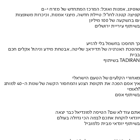
שופינג, אמנות ואוכל: המרכז המתחדש של מזרח י-ם
קפיצה קטנה לחו"ל: טיילת חדשה, מיצגי אמנות, וכיכרות משופצות
בהשקעה של 100 מיליון ₪
בשיתוף עיריית ירושלים
כך תחסכו בחשמל בלי להזיע
מהפכת האנרגיה של תדיראן: שליטה, אבטחת מידע וניהול אקלים חכם
בבית
בשיתוף TADIRAN
מאחורי הקלעים של הטעם הישראלי
איך אסם הפכה את תקופת הצנע והמחסור הקשה של שנות ה-40 למותג
לאומי?
בשיתוף אסם
אתם עוד לא שם? הטיסה למונדיאל כבר יצאה
יונדאי לוקחת אתכם לבמה הכי גדולה בעולם
בשיתוף יונדאי מבית כלמוביל