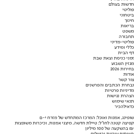
חדשות בעולם
פוליטי
ביטחוני
חינוך
בריאות
משפט
תחבורה
פוליטי-מדיני
כללי ומידע
דף הבית
זמני כניסת וצאת שבת
מגזין השבוע
בחירות 2026
אודות
צור קשר
נבחרת הכתבים והפרשנים
מדיניות פרטיות
הצהרת נגישות
תנאי שימוש
כדאי
להכיר
שופינג, אמנות ואוכל: המרכז המתחדש של מזרח י-ם
קפיצה קטנה לחו"ל: טיילת חדשה, מיצגי אמנות, וכיכרות משופצות
בהשקעה של 100 מיליון ₪