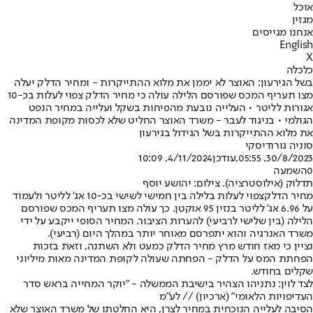
אוכל
מגזין
אנחנו מגייסים
English
X
כלכלה
בשל הגירעון: האוצר לא יממן את מלוא ההתייקרות - ומחיר הדלק יעלה
מצו תעריף המכס שפורסם הלילה עולה כי מחיר הדלק צפוי לעלות בכ-10
אגורות לליטר • העלייה נובעת מהפיחות בשקל ועלייה במחיר הנפט
הגולמי • בניגוד לעבר - משרד האוצר החליט שלא לכסות מקופת המדינה
את מלוא ההתייקרות בשל הגידול בגירעון
סוניה גורודיסקי
30/8/2023, 05:55
,עודכן
4/11/2024, 10:09
0
השמעה
תדלוק (אילוסטרציה). צילום: יהושע יוסף
מחיר הדלק
צפוי לעלות בלילה בין חמישי לשישי בכ-10 אג' לליטר ולעמוד
על 6.96 אג' לליטר בנזין 95 אוקטן. כך עולה מצו תעריף המכס שפורסם
הלילה (בין שלישי לרביעי) להערות הציבור. המחיר הסופי ייקבע על ידי
משרד האנרגיה והוא יתפרסם מאוחר יותר במהלך היום (רביעי).
נציין כי מאז חודש מרץ מחיר הדלק כמעט ולא השתנה, וזאת בזכות
הפחתת המס על הדלק - הפחתה שעולה לקופת המדינה מאות מיליוני
שקלים בחודש.
לצד לוין: נתניהו הצהיר בישיבת הממשלה - "יוקר המחייה בראש סדר
העדיפויות הלאומי" (ארכיון) // לע"מ
הסיבה לעלייה הנוכחית במחיר לצרן, היא החלטתו של משרד האוצר שלא