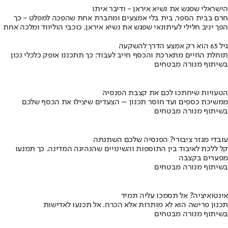
הישראלי שפגש את נשיא איראן - ודיבר איתו
חרם בבית הספר, בית בלי אמצעים ומחברת אחת שהפכה למפלט - כך
הפך יניב חלילי לעיתונאי שפגש את נשיא איראן, כוכבי הוליווד ומלכה אחת
גיל 65 הוא רק אמצע הדרך להשקעה
תוחלת החיים מתארכת והכסף חייב לעבוד: כך תתכננו אופק כלכלי נכון
בשיתוף מנורה מבטחים
הטעויות שיחתכו לכם את קצבת הפנסיה
ממשיכת כספים ועד חוסר תכנון – הצעדים שיצילו את הכסף שלכם
בשיתוף מנורה מבטחים
עובדי מגזר ציבורי? הפנסיה שלכם השתנתה
קל ללכת לאיבוד בין התוספות והשינויים שהנהיגה המדינה. כך תמנעו
מפערים בקצבה
בשיתוף מנורה מבטחים
אינטואיציה? אל תסמכו עליה תמיד
תכנון פרישה הוא לא מותרות אלא הכרח. אל תכנעו לאדישות
בשיתוף מנורה מבטחים