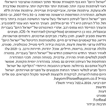
"ישראל היום" הוא גוף תקשורת שנוסד מתוך האמונה שהציבור הישראלי
ראוי לעיתונות טובה יותר, מאוזנת יותר ומדויקת יותר. עיתונות שמדברת
ולא צועקת. עיתונות אמינה, אובייקטיבית ועניינית. עיתונות אחרת וללא
תשלום. המהדורה המודפסת הראשונה פורסמה ב-30 ביולי 2007, וב-2010
הפך "ישראל היום" לעיתון הישראלי בעל שיעור החשיפה הגבוה ביותר בימי
חול. מו"ל העיתון היא ד"ר מרים אדלסון. העורך הראשי הוא עמר לחמנוביץ,
והעורך המייסד הוא עמוס רגב. אתרי האינטרנט של "ישראל היום" בעברית
ובאנגלית, כמו כן היישומונים (אפליקציות) לאנדרואיד ול-iOS, מציגים
חדשות מסביב לשעון, תוכן בלעדי, מבזקים ועדכונים, ניתוחים ופרשנויות,
וידיאו, פודקאסטים ושידורים חיים. פלטפורמות הדיגיטל של "ישראל היום"
כוללות ערוצי חדשות ודעות, תרבות ובידור, לייף סטייל, טכנולוגיה, ספורט,
כלכלה וצרכנות, בריאות, חיילים, אוכל, יהדות, תיירות ורכב. ב-2021 עלו
לאוויר האתר החדש והיישומון החדש של "ישראל היום" בעברית, במטרה
לספק לגולשים חוויה מהירה, עדכנית, בטוחה ונוחה. תכני המהדורה
המודפסת של העיתון זמינים גם באתר, במהדורה יומית מקוונת, ואפשר
לקבל אותם גם בניוזלטר. מועדון ההטבות הייחודי "הקליקה של ישראל
היום" מציע לגולשי האתר הנחות ומבצעים על מוצרים ושירותים. ישראל
היום פתוח להערות, לביקורת ולהצעות לשיפור מקהל הקוראים. פנו אלינו
במייל hayom@israelhayom.co.il.
יום רביעי, 22.4.2026
ה' באייר תשפ"ו
חדשות
דעות
ספורט
ForReal
תרבות ובידור