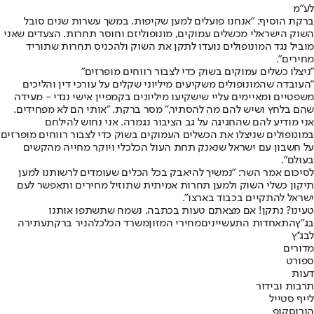
לע"מ
ברקת הוסיף: "אנחנו פועלים למען שקיפות. במשך עשרות שנים סובל
השוק הישראלי מכשלים עמוקים, מונופוליזם וחוסר תחרות. הצעדים שאני
מוביל נגד המונופולים נועדו לתקן את השוק ולהכניס תחרות שתוריד
מחירים".
"ניצלו כשלים עמוקים בשוק כדי לצבור רווחים מופרזים"
"העובדה שהמונופולים משקיעים מיליוני שקלים על עורכי דין והליכים
משפטיים ומאיימים עליי שישקיעו מיליונים בקמפיין אישי נגדי - מעידה
שהם בלחץ ושיש להם מה להסתיר," מסר ברקת. "אותי הם לא מפחידים.
אני מודיע להם שהחגיגה על גב הציבור נגמרה. אני נחוש להילחם
במונופולים שניצלו את הכשלים העמוקים בשוק כדי לצבור רווחים מופרזים
על חשבון עם ישראל שנאנק תחת העול הכלכלי ויוקר מחייה מהקשים
בעולם".
לסיכום אמר השר: "נמשיך להיאבק בכל הכלים שעומדים לרשותנו למען
תיקון כשלי השוק ולמען תחרות אמיתית שתוזיל מחירים ותאפשר לעם
ישראל להתקיים בכבוד בארצו״.
טעינו? נתקן! אם מצאתם טעות בכתבה, נשמח שתשתפו אותנו
בג"ץ
התאחדות התעשיינים
מחירי המזון
משרד הכלכלה
ניר ברקת
עתירה
לבג''ץ
מדורים
ספורט
דעות
תרבות ובידור
לייף סטייל
הורוסקופ