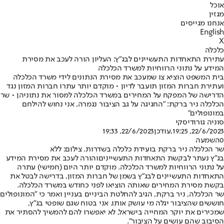
אוכל
מגזין
אנחנו מגייסים
English
X
כלכלה
עתירת התאחדות התעשיינים לבג"ץ: העליון הורה לעכב את מסירת
המידע על נתוני הרווחיות למשרד הכלכלה
בית המשפט הוציא צו שמעכב את מסירת הנתונים לידי משרד הכלכלה
ועתירת חברות המזון תועבר לדיון • מוקדם יותר עתרו חברות המזון נגד
הדרישה של המפקח על המחירים במשרד הכלכלה למסור את נתוניהן • שר
הכלכלה ניר ברקת: "החגיגה על גב הציבור נגמרה, אני נחוש להילחם
במונופולים"
סוניה גורודיסקי
22/6/2023, 19:25
,עודכן
22/6/2023, 19:33
0
השמעה
שר הכלכלה ניר ברקת בועידת כלכלה בשדרות. צילום: ללא
בג"ץ נעתר ל
בקשת התאחדות התעשיינים
והורה לעכב את מסירת המידע
על נתוני הרווחיות למשרד הכלכלה. מוקדם יותר היום (חמישי) עתרה
התאחדות התעשיינים לבג"ץ בשמן של חברות המזון, בדרישה לבטל את
בקשת מסירת המחירים שאותה הוציאו לפני כחודש במשרד הכלכלה.
שר הכלכלה, ניר ברקת, הגיב להחלטת הביניים בעניין ואמר כי ״המונופולים
חוששים שהציבור יגלה מי עושק אותו. אני בטוח שגם שופטי בג״ץ,
שמכירים את יוקר המחייה בישראל, לא יאפשרו להם להמשיך להסתיר את
הסיבוב שהם עושים על הציבור".