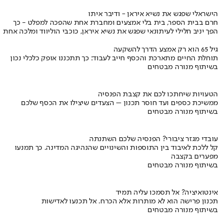
הישראלי שפגש את נשיא איראן - ודיבר איתו
חרם בבית הספר, בית בלי אמצעים ומחברת אחת שהפכה למפלט - כך
הפך יניב חלילי לעיתונאי שפגש את נשיא איראן, כוכבי הוליווד ומלכה אחת
גיל 65 הוא רק אמצע הדרך להשקעה
תוחלת החיים מתארכת והכסף חייב לעבוד: כך תתכננו אופק כלכלי נכון
בשיתוף מנורה מבטחים
הטעויות שיחתכו לכם את קצבת הפנסיה
ממשיכת כספים ועד חוסר תכנון – הצעדים שיצילו את הכסף שלכם
בשיתוף מנורה מבטחים
עובדי מגזר ציבורי? הפנסיה שלכם השתנתה
קל ללכת לאיבוד בין התוספות והשינויים שהנהיגה המדינה. כך תמנעו
מפערים בקצבה
בשיתוף מנורה מבטחים
אינטואיציה? אל תסמכו עליה תמיד
תכנון פרישה הוא לא מותרות אלא הכרח. אל תכנעו לאדישות
בשיתוף מנורה מבטחים