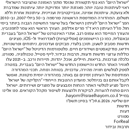
"ישראל היום" הוא גוף תקשורת שנוסד מתוך האמונה שהציבור הישראלי
ראוי לעיתונות טובה יותר, מאוזנת יותר ומדויקת יותר. עיתונות שמדברת
ולא צועקת. עיתונות אמינה, אובייקטיבית ועניינית. עיתונות אחרת וללא
תשלום. המהדורה המודפסת הראשונה פורסמה ב-30 ביולי 2007, וב-2010
הפך "ישראל היום" לעיתון הישראלי בעל שיעור החשיפה הגבוה ביותר בימי
חול. מו"ל העיתון היא ד"ר מרים אדלסון. העורך הראשי הוא עמר לחמנוביץ,
והעורך המייסד הוא עמוס רגב. אתרי האינטרנט של "ישראל היום" בעברית
ובאנגלית, כמו כן היישומונים (אפליקציות) לאנדרואיד ול-iOS, מציגים
חדשות מסביב לשעון, תוכן בלעדי, מבזקים ועדכונים, ניתוחים ופרשנויות,
וידיאו, פודקאסטים ושידורים חיים. פלטפורמות הדיגיטל של "ישראל היום"
כוללות ערוצי חדשות ודעות, תרבות ובידור, לייף סטייל, טכנולוגיה, ספורט,
כלכלה וצרכנות, בריאות, חיילים, אוכל, יהדות, תיירות ורכב. ב-2021 עלו
לאוויר האתר החדש והיישומון החדש של "ישראל היום" בעברית, במטרה
לספק לגולשים חוויה מהירה, עדכנית, בטוחה ונוחה. תכני המהדורה
המודפסת של העיתון זמינים גם באתר, במהדורה יומית מקוונת, ואפשר
לקבל אותם גם בניוזלטר. מועדון ההטבות הייחודי "הקליקה של ישראל
היום" מציע לגולשי האתר הנחות ומבצעים על מוצרים ושירותים. ישראל
היום פתוח להערות, לביקורת ולהצעות לשיפור מקהל הקוראים. פנו אלינו
במייל hayom@israelhayom.co.il.
יום שלישי, 9.6.2026
כ"ד בסיון תשפ"ו
חדשות
דעות
ספורט
ForReal
תרבות ובידור