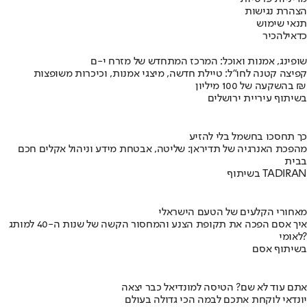
הצהרת נגישות
תנאי שימוש
כדאי
להכיר
שופינג, אמנות ואוכל: המרכז המתחדש של מזרח י-ם
קפיצה קטנה לחו"ל: טיילת חדשה, מיצגי אמנות, וכיכרות משופצות
בהשקעה של 100 מיליון ₪
בשיתוף עיריית ירושלים
כך תחסכו בחשמל בלי להזיע
מהפכת האנרגיה של תדיראן: שליטה, אבטחת מידע וניהול אקלים חכם
בבית
בשיתוף TADIRAN
מאחורי הקלעים של הטעם הישראלי
איך אסם הפכה את תקופת הצנע והמחסור הקשה של שנות ה-40 למותג
לאומי?
בשיתוף אסם
אתם עוד לא שם? הטיסה למונדיאל כבר יצאה
יונדאי לוקחת אתכם לבמה הכי גדולה בעולם