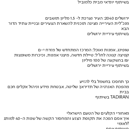
בשיתוף יונדאי מבית כלמוביל
ירושלים 2040: העיר נערכת ל- 1.5 מליון תושבים
מנכ"לית העירייה מציגה תוכנית להשארת הצעירים ובניית עתיד הדור
הבא
בשיתוף עיריית ירושלים
שופינג, אמנות ואוכל: המרכז המתחדש של מזרח י-ם
קפיצה קטנה לחו"ל: טיילת חדשה, מיצגי אמנות, וכיכרות משופצות
בהשקעה של 100 מיליון ₪
בשיתוף עיריית ירושלים
כך תחסכו בחשמל בלי להזיע
מהפכת האנרגיה של תדיראן: שליטה, אבטחת מידע וניהול אקלים חכם
בבית
בשיתוף TADIRAN
מאחורי הקלעים של הטעם הישראלי
איך אסם הפכה את תקופת הצנע והמחסור הקשה של שנות ה-40 למותג
לאומי?