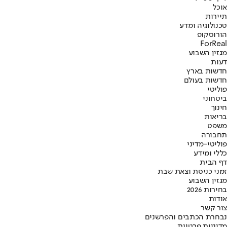
אוכל
תיירות
טכנולוגיה ומדע
הורוסקופ
ForReal
מגזין השבוע
דעות
חדשות בארץ
חדשות בעולם
פוליטי
ביטחוני
חינוך
בריאות
משפט
תחבורה
פוליטי-מדיני
כללי ומידע
דף הבית
זמני כניסת וצאת שבת
מגזין השבוע
בחירות 2026
אודות
צור קשר
נבחרת הכתבים והפרשנים
מדיניות פרטיות