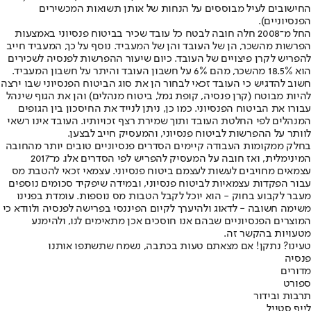
החישובים לעיל מבוססים על הנחות של אותן תשואות המכשירים
הפנסיוניים).
החל מ־2008 חלה חובה לבטח כל עובד שכיר בביטוח פנסיוני באמצעות
הפרשות מהשכר, הן של העובד והן של המעביד. נוסף על כך, המעביד חייב
להפריש לקרן פיצויים של העובד. כיום שיעור ההפרשות לפנסיה לשכירים
הוא 18.5% מהשכר, מהם 6% על חשבון העובד והיתר על חשבון המעביד.
חשוב להדגיש כי העובד זכאי לבחור הן את סוג הביטוח הפנסיוני שבו ירצה
להיות מבוטח (קרן פנסיה, קופת גמל, ביטוח מנהלים) והן את הגוף שינהל
עבורו את הביטוח הפנסיוני. כמו כן, ניתן לנייד את החיסכון בין הגופים
המנהלים לפי החלטת העובד ותוך שמירת רצף זכויותיו. העובד אינו רשאי
לוותר על ההפרשות לביטוח פנסיוני, והמעסיק חייב לבצען.
בחלק ממקומות העבודה קיימים הסדרים פנסיוניים טובים יותר מהחובה
המינימלית, ואז חובה על המעסיק להפריש לפי הסדרים אלו. מ־2017
עצמאים מחויבים לעשות לעצמם ביטוח פנסיוני. עצמאי זכאי להטבת מס
עבור הפקדות עצמאיות לביטוח פנסיוני, ובמידה שיפקיד סכומים נוספים
מעבר לקבוע בחוק - הוא יוכל לקבל הטבות מס נוספות. עומדת בפנינו
משימה חשובה - לדאוג ולהיערך לקיום הפיננסי בפרישה לפנסיה ולוודא כי
המוצרים הפנסיוניים שבהם אנו חוסכים אכן מתאימים לנו, ולהימנע
מטעויות בהקשר זה.
טעינו? נתקן! אם מצאתם טעות בכתבה, נשמח שתשתפו אותנו
פנסיה
מדורים
ספורט
תרבות ובידור
לייף סטייל