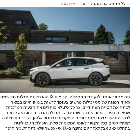
בכלל מחזיק את ההגה כראוי בעידן הזה.
וזה מחזיר אותנו לנקודת ההתחלה. הב.מ.וו iX הוא תצוגת תכלית מרשימה
מאוד. הפגנה של סט יכולות מרשים בעומד לרשות ב.מ.וו היום בבואה
לפתח את דגמיה העתידיים. אך כל אלו, לא פותרים את הבעיה המרכזית
שניצבת בפני ב.מ.וו היום, זו שהוזכרה בתחילת הכתבה הזו. היא יוצאת
לדרך הזו אחרי שתי מתחרותיה העיקריות ובניגוד אליהן, הדרך הזו מציבה
קונפליקטים בכל הקשור לאופי המכוניות שלה. היכולת הטכנולוגית
בהחלט כאן, אבל לאחר יום נהיגה ב-iX אי-אפשר שלא לתהות, מה הופך