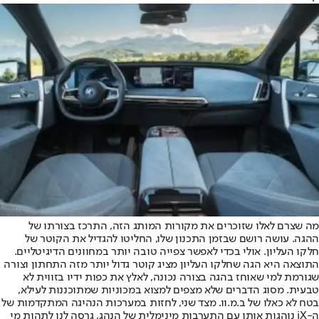
מה שצרם לאלו שזוכרים את מקורות המותג הזה, התרכז בצורתו של
ההגה. עושה רושם שבזמן התכנון שלו, החליטו להגדיל את הקוטר של
חלקו העליון. אולי בכדי לאפשר צפייה טובה יותר במחוונים הדיגיטליים.
התוצאה היא הגה שחלקו העליון מציג קוטר גדול יותר מזה התחתון וצורה
שגורמת למי שאוחז בהגה בצורה נכונה, לאלץ את כפות ידיו בזווית לא
טבעית. מסוג הדברים שלא מצפים למצוא במכוניות שמתוכננות לעילא,
בטח לא כאלו של ב.מ.וו. מצד שני, לחזות במערכות הנהיגה המתקדמות של
ה-iX נוהגות אותו עם התערבות מינימלית של הנהג, גרסה לנו לתהות מי