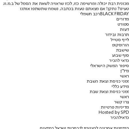
מכונית רבת יכולה ומרשימה כזו, לכזו שראויה לשאת את הסמל של ב.מ.וו.
טעינו? נתקן! אם מצאתם טעות בכתבה, נשמח שתשתפו אותנו
BLACK FRIDAY
רכב חשמלי
מדורים
ספורט
דעות
תרבות ובידור
לייף סטייל
הורוסקופ
שישבת
סוף שבוע
כדאי להכיר
סיפור המשק הישראלי
נדל"ן
ראשי
זמני כניסת וצאת השבת
מידע כללי
זמני כניסת וצאת שבת
ראשי
צרו קשר
מדיניות פרטיות
Hosted by SPD
כדאי
להכיר
הזדמנות אחרונה להצטרף לנבחרות ישראל במדעים