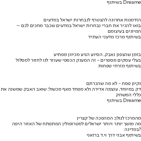
בשיתוף Dreame
הזדמנות אחרונה להצטרף לנבחרות ישראל במדעים
בואו להכיר את חברי נבחרות ישראל במדעים שכבר מחכים לכם –
המיונים בעיצומם
בשיתוף מרכז מדעני העתיד
בזמן שהצפון נאבק, הסיוע הגיע מכיוון מפתיע
בעלי עסקים מספרים - זה המענק הכספי שעוזר לנו לחזור למסלול
בשיתוף מזרחי טפחות
נקיון פסח - לא מה שהכרתם
דק במיוחד, עוצמה אדירה ולא מפחד מאף מכשול: שואב האבק שמשנה את
כללי המשחק
בשיתוף Dreame
מהמרכז לגולן: המהפכה של קצרין
מה מושך יותר ויותר ישראלים למטרופולין המתפתח של האזור היפה
במדינה?
בשיתוף אבני דרך וי.ד ברזאני