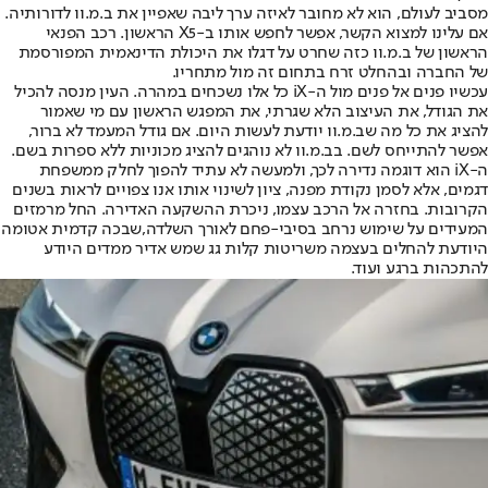
מסביב לעולם, הוא לא מחובר לאיזה ערך ליבה שאפיין את ב.מ.וו לדורותיה.
אם עלינו למצוא הקשר, אפשר לחפש אותו ב-X5 הראשון. רכב הפנאי
הראשון של ב.מ.וו כזה שחרט על דגלו את היכולת הדינאמית המפורסמת
של החברה ובהחלט זרח בתחום זה מול מתחריו.
עכשיו פנים אל פנים מול ה-iX כל אלו נשכחים במהרה. העין מנסה להכיל
את הגודל, את העיצוב הלא שגרתי, את המפגש הראשון עם מי שאמור
להציג את כל מה שב.מ.וו יודעת לעשות היום. אם גודל המעמד לא ברור,
אפשר להתייחס לשם. בב.מ.וו לא נוהגים להציג מכוניות ללא ספרות בשם.
ה-iX הוא דוגמה נדירה לכך, ולמעשה לא עתיד להפוך לחלק ממשפחת
דגמים, אלא לסמן נקודת מפנה, ציון לשינוי אותו אנו צפויים לראות בשנים
הקרובות. בחזרה אל הרכב עצמו, ניכרת ההשקעה האדירה. החל מרמזים
המעידים על שימוש נרחב בסיבי-פחם לאורך השלדה,שבכה קדמית אטומה
היודעת להחלים בעצמה משריטות קלות גג שמש אדיר ממדים היודע
להתכהות ברגע ועוד.