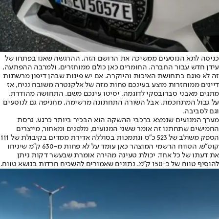
כניסה לתא הנוסעים ממשיכה את הרושם הזה, ההרגשה שאנו בפתחו של
עידן חדש עבור החברה. החומרים כאן כולם ממוחזרים, ולמרבה ההפתעה,
זה לא פוגם בתחושת האיכות והיוקרה. אם יש פינות שבהן דיפון מרשתות
דייגים ממוחזרות מוצע בעינכם פחות מזה של אלקנטרה משובח נניח, אז
מתגים מאבני סברובסקי לדוגמה, יסיטו עינכם משם. התחושה מהודרת,
על גבול המתחכמת, אבל השורה התחתונה מרשימה, מחניפה גם לנוסעים
וגם לסביבה.
מערך המנועים שנמצא ברכבי ההשקה הוא הבכיר ביותר כרגע. גרסת
החמישים שתחתנו זה אומר ששני המנועים, מלפנים ומאחור, מייצרים
הספק משולב של 523 כ”ס ונתמכות בסוללה אדירת ממדים בקיבולת של 111
קוט”ש. הטווח הרשמי המוצהר כאן עומד על לא פחות מ-630 ק”מ שיניחו
את דעתו של כל אחד. יכולת טעינה מהירה אומרת שבעשר דקות ניתן
להוסיף טווח של כ-150 ק”מ. נתונים שאמורים להשכיח חרדות בנושא טווח.