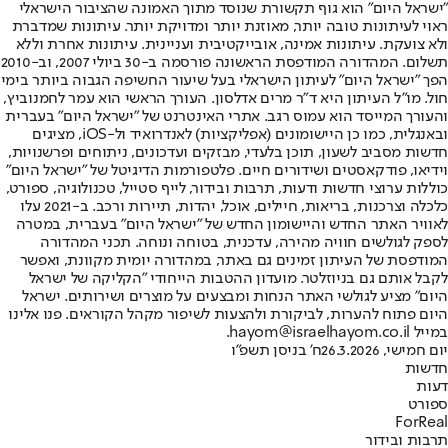
"ישראל היום" הוא גוף תקשורת שנוסד מתוך האמונה שהציבור הישראלי
ראוי לעיתונות טובה יותר, מאוזנת יותר ומדויקת יותר. עיתונות שמדברת
ולא צועקת. עיתונות אמינה, אובייקטיבית ועניינית. עיתונות אחרת וללא
תשלום. המהדורה המודפסת הראשונה פורסמה ב-30 ביולי 2007, וב-2010
הפך "ישראל היום" לעיתון הישראלי בעל שיעור החשיפה הגבוה ביותר בימי
חול. מו"ל העיתון היא ד"ר מרים אדלסון. העורך הראשי הוא עמר לחמנוביץ,
והעורך המייסד הוא עמוס רגב. אתרי האינטרנט של "ישראל היום" בעברית
ובאנגלית, כמו כן היישומונים (אפליקציות) לאנדרואיד ול-iOS, מציגים
חדשות מסביב לשעון, תוכן בלעדי, מבזקים ועדכונים, ניתוחים ופרשנויות,
וידיאו, פודקאסטים ושידורים חיים. פלטפורמות הדיגיטל של "ישראל היום"
כוללות ערוצי חדשות ודעות, תרבות ובידור, לייף סטייל, טכנולוגיה, ספורט,
כלכלה וצרכנות, בריאות, חיילים, אוכל, יהדות, תיירות ורכב. ב-2021 עלו
לאוויר האתר החדש והיישומון החדש של "ישראל היום" בעברית, במטרה
לספק לגולשים חוויה מהירה, עדכנית, בטוחה ונוחה. תכני המהדורה
המודפסת של העיתון זמינים גם באתר, במהדורה יומית מקוונת, ואפשר
לקבל אותם גם בניוזלטר. מועדון ההטבות הייחודי "הקליקה של ישראל
היום" מציע לגולשי האתר הנחות ומבצעים על מוצרים ושירותים. ישראל
היום פתוח להערות, לביקורת ולהצעות לשיפור מקהל הקוראים. פנו אלינו
במייל hayom@israelhayom.co.il.
יום חמישי, 26.3.2026
ח' בניסן תשפ"ו
חדשות
דעות
ספורט
ForReal
תרבות ובידור