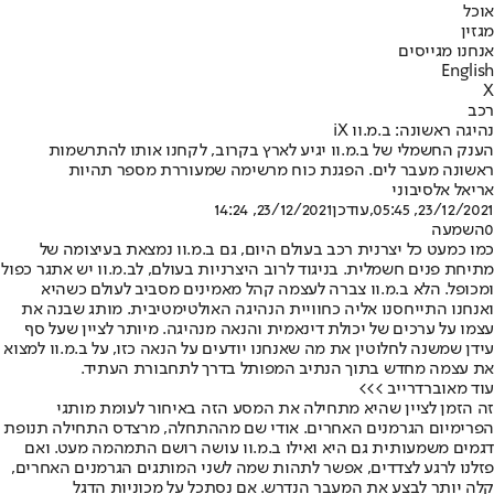
אוכל
מגזין
אנחנו מגייסים
English
X
רכב
נהיגה ראשונה: ב.מ.וו iX
הענק החשמלי של ב.מ.וו יגיע לארץ בקרוב, לקחנו אותו להתרשמות
ראשונה מעבר לים. הפגנת כוח מרשימה שמעוררת מספר תהיות
אריאל אלסיבוני
23/12/2021, 05:45
,עודכן
23/12/2021, 14:24
0
השמעה
כמו כמעט כל יצרנית רכב בעולם היום, גם ב.מ.וו נמצאת בעיצומה של
מתיחת פנים חשמלית. בניגוד לרוב היצרניות בעולם, לב.מ.וו יש אתגר כפול
ומכופל. הלא ב.מ.וו צברה לעצמה קהל מאמינים מסביב לעולם כשהיא
ואנחנו התייחסנו אליה כחוויית הנהיגה האולטימטיבית. מותג שבנה את
עצמו על ערכים של יכולת דינאמית והנאה מנהיגה. מיותר לציין שעל סף
עידן שמשנה לחלוטין את מה שאנחנו יודעים על הנאה כזו, על ב.מ.וו למצוא
את עצמה מחדש בתוך הנתיב המפותל בדרך לתחבורת העתיד.
עוד מאוברדרייב >>>
זה הזמן לציין שהיא מתחילה את המסע הזה באיחור לעומת מותגי
הפרימיום הגרמנים האחרים. אודי שם מההתחלה, מרצדס התחילה תנופת
דגמים משמעותית גם היא ואילו ב.מ.וו עושה רושם התמהמה מעט. ואם
פזלנו לרגע לצדדים, אפשר לתהות שמה לשני המותגים הגרמנים האחרים,
קלה יותר לבצע את המעבר הנדרש. אם נסתכל על מכוניות הדגל