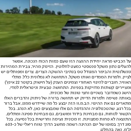
על הכביש מראה יחידת ההנעה הזו שעם כמות הכוח הנכונה, אפשר
להעלים נתון משקל פנטסטי כמעט לחלוטין. הזינוק מהיר, צבירת המהירות
נונשלנטית והבימר המגודל טס בנתיבי ההשקה הצרים. צרים ומפותלים יש
לציין, ולמרות הממדים ואותו משקל, התחושה לא גמלונית כלל. מתלי
האוויר, חוברים להיגוי האחורי וצמיגים הענק (על חישוק בקוטר 22 אינץ’)
ומציירים קשתות מדויקות בפניות. התחושה טבעית וניטראלית למדי,
הישג כשמדובר בשניים וחצי טונות של מכונית.
באותה נשימה ולמרות הדיוק יש תחושה ברורה של ניתוק והדברים האלו
מתארים גם את ההיגוי. הב.מ.וו הזה יבצע כל מה שיידרש ממנו, אבל ברור
בכל רגע, שהטכנולוגיה וההנדסה הם אלו שמבצעים כאן, לא הנהג. בכל
הקשור לנוחות, גם מבחינת בידוד ומושבים, גם מבחינת ספיגה ומתלים,
התוצאה לא פחות ממצוינת. זו מכונית נעימה וחרישית בכל נסיעה, בכל
סוג דרך. בסופו של יום הנהיגה רשמה מחשב הדרך טווח ריאלי של כ-603
ק”מ. נאה בהחלט.