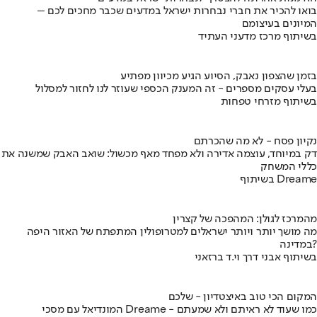
בואו להכיר את חברי נבחרות ישראל במדעים שכבר מחכים לכם –
המיונים בעיצומם
בשיתוף מרכז מדעני העתיד
בזמן שהצפון נאבק, הסיוע הגיע מכיוון מפתיע
בעלי עסקים מספרים - זה המענק הכספי שעוזר לנו לחזור למסלול
בשיתוף מזרחי טפחות
נקיון פסח - לא מה שהכרתם
דק במיוחד, עוצמה אדירה ולא מפחד מאף מכשול: שואב האבק שמשנה את
כללי המשחק
בשיתוף Dreame
מהמרכז לגולן: המהפכה של קצרין
מה מושך יותר ויותר ישראלים למטרופולין המתפתח של האזור היפה
במדינה?
בשיתוף אבני דרך וי.ד ברזאני
המקום הכי טוב באיצטדיון - שלכם
המונדיאל עם מסכי Dreame - כמו שעוד לא ראיתם ולא שמעתם