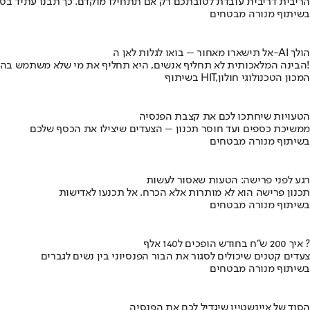
הריבית דריבית עובדת לטובתכם רק אם תתחילו מוקדם. כך תבנו עתיד בט
בשיתוף מנורה מבטחים
אל תישארו מאחור – בואו לגלות לאן ה-AI הולך
הבינה המלאכותית לא תחליף אנשים, היא תחליף את מי שלא משתמש בה!
בשיתוף HIT,המכון הטכנולוגי חולון
הטעויות שיחתכו לכם את קצבת הפנסיה
ממשיכת כספים ועד חוסר תכנון – הצעדים שיצילו את הכסף שלכם
בשיתוף מנורה מבטחים
רגע לפני פרישה: הטעות שאסור לעשות
תכנון פרישה הוא לא מותרות אלא הכרח. אל תכנעו לאדישות
בשיתוף מנורה מבטחים
איך 200 ש"ח בחודש הופכים ל140 אלף ?
צעדים קטנים שיכולים לסגור את הבור הפנסיוני בין נשים לגברים
בשיתוף מנורה מבטחים
הסוד של איינשטיין שיגדיל לכם את הפנסיה