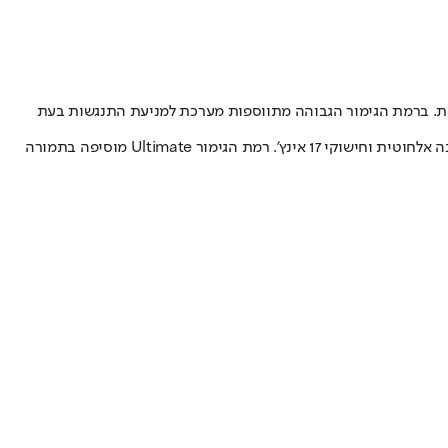
בית. ברמת הגימור הגבוהה מתווספות מערכת למניעת התנגשות בעת
הקונה החשמלית מוצעת בשתי רמות גימור. גרסת Pure הבסיסית כוללת מושב נהג מתכוונן חשמלית, חימום למושבים הקדמיים, בלם יד חשמלי, טעינה אלחוטית וחישוקי 17 אינץ’. רמת הגימור Ultimate מוסיפה בתמורה