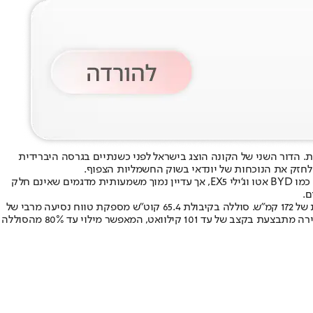
ת
. הדור השני של הקונה הוצג בישראל לפני כשנתיים בגרסה היברידית
חזק את הנוכחות של יונדאי בשוק החשמליות הצפוף.
מחיר הפתיחה עומד על 175,000 שקלים, נמוך ב־2,000 שקלים ממחיר הקונה ההיברידית. תג המחיר ממקם אותה מעט מעל דגמים סיניים פופולאריים כמו BYD אטו וג’ילי EX5, אך עדיין נמוך משמעותית מדגמים שאינם חלק
הקונה החשמלית מצוידת במנוע קדמי המפיק 214 כ”ס ו־26 קג”מ, עם תאוצה ל־100 קמ”ש ב־7.8 שניות (8.1 שניות עם חישוקי 19 אינץ’) ומהירות מרבית של 172 קמ”ש. סוללה בקיבולת 65.4 קוט”ש מספקת טווח נסיעה מרבי של
506 ק”מ עם חישוקי 17 אינץ’, כאשר חישוקי 19 אינץ’ מקזזים כ־40 ק”מ מהטווח. טעינת AC תלת פאזית נתמכת בהספק של 11 קילוואט וטעינת DC מהירה מתבצעת בקצב של עד 101 קילוואט, המאפשר מילוי עד 80% מהסוללה