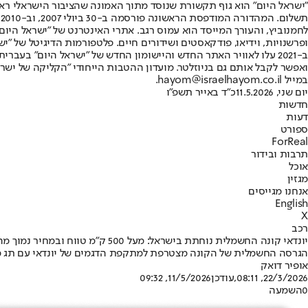
"ישראל היום" הוא גוף תקשורת שנוסד מתוך האמונה שהציבור הישראלי ראוי 
ת
ופרשנויות, וידיאו, פודקאסטים ושידורים חיים. פלטפורמות הדיגיטל של "ישרא
ב-2021 עלו לאוויר האתר החדש והיישומון החדש של "ישראל היום" בע
ואפשר לקבל אותם גם בניוזלטר. מועדון ההטבות הייחודי "הקליקה של ישרא
במייל hayom@israelhayom.co.il.
יום שני, 11.5.2026
כ"ד באייר תשפ"ו
חדשות
דעות
ספורט
ForReal
תרבות ובידור
אוכל
מגזין
אנחנו מגייסים
English
X
רכב
יונדאי קונה החשמלית נוחתת בישראל: מעל 500 ק״מ טווח ובמחיר נמוך מההיברידית
הגרסה החשמלית של הקונה מצטרפת למתקפת הדגמים של יונדאי עם תג מח
אופיר דואק
22/3/2026, 08:11
,עודכן
11/5/2026, 09:32
0
השמעה