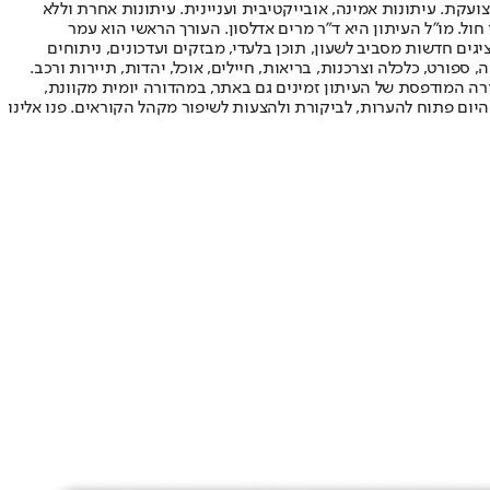
ועקת. עיתונות אמינה, אובייקטיבית ועניינית. עיתונות אחרת וללא
עור החשיפה הגבוה ביותר בימי חול. מו"ל העיתון היא ד"ר מרים אדלסון. העורך הראשי הוא עמר
 והעורך המייסד הוא עמוס רגב. אתרי האינטרנט של "ישראל היום" בעברית ובאנגלית, כמו כן היישומונים (אפליקציות) לאנדרואיד ול-iOS, מציגים חדשות מסביב לשעון, תוכן בלעדי, מבזקים ועדכונים, ניתוחים
, ספורט, כלכלה וצרכנות, בריאות, חיילים, אוכל, יהדות, תיירות ורכב.
דורה המודפסת של העיתון זמינים גם באתר, במהדורה יומית מקוונת,
היום פתוח להערות, לביקורת ולהצעות לשיפור מקהל הקוראים. פנו אלינו