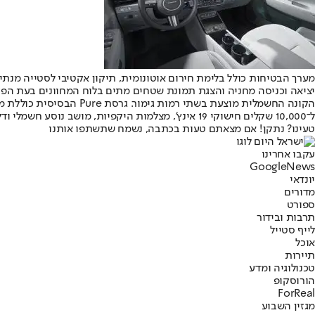
מערך הבטיחות כולל בלימת חירום אוטונומית, תיקון אקטיבי לסטייה מנ
יציאה וכניסה מחניה והצגת תמונת שטחים מתים בלוח המחוונים בעת הפ
ל־10,000 שקלים חישוקי 19 אינץ’, מצלמות היקפיות, מושב נוסע חשמלי ודלת תא מטען חשמלית.
טעינו? נתקן! אם מצאתם טעות בכתבה, נשמח שתשתפו אותנו
עקבו אחרינו
G
o
o
g
l
e
News
יונדאי
מדורים
ספורט
תרבות ובידור
לייף סטייל
אוכל
תיירות
טכנולוגיה ומדע
הורוסקופ
ForReal
מגזין השבוע