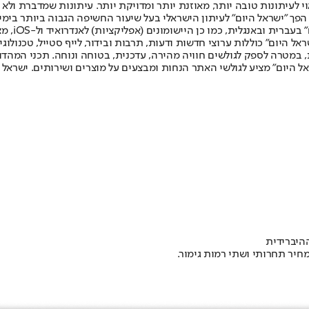
לעיתונות טובה יותר, מאוזנת יותר ומדויקת יותר. עיתונות שמדברת ולא צ
שלום. המהדורה המודפסת הראשונה פורסמה ב-30 ביולי 2007, וב-2010 הפך "ישראל היום" לעיתון הישראלי בעל שי
לחמנוביץ,
ל היום" כוללות ערוצי חדשות ודעות, תרבות ובידור, לייף סטייל, טכנולוגיה
ברית, במטרה לספק לגולשים חוויה מהירה, עדכנית, בטוחה ונוחה. תכני המה
ל היום" מציע לגולשי האתר הנחות ומבצעים על מוצרים ושירותים. ישראל 
יר תחרותי ושתי רמות גימור.