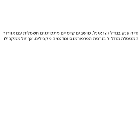
בישראל ישווק הבלייזר EV רק ברמת גימור RS בעלת סממני העיצוב הספורטיביים (חישוקי 21 אינץ’ כבר אמרנו?), כשהיא כוללת בנוסף גם מסך מולטימדיה ענק בגודל 17.7 אינץ’, מושבים קדמיים מתכווננים חשמלית עם אוורור
וחימום, תצוגה עילית, חימום לגלגל ההגה והמושבים האחוריים וגג שמש פנורמי. מחירו של בלייזר EV בישראל עומד על 390,00 שקלים, יקר משמעותית מטסלה מודל Y בגרסת הפרפורמנס ומדגמים מקבילים, אך זול ממקבילו