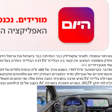
וחלק מסממני העיצוב אין קשר בין הבלייזר EV לבין הבלייזר הותיק בעל מנוע הבנזין, כשמדובר למעשה באח לקאדילאק אופטיק החולק עימו את אותה פלטפורמה חשמלית.
עוד מאוברדרייב >>>
והאגרסיביים של שברולט מדור המוצרים האחרון יחד עם אלמנטים מתבקשים בעולם החשמלי 
ק”מ לפי תקן WLTP, כשהיא תומכת בטעינת AC בקצב של 22 קילוואט ובטעינת DC מהירה בקצב של עד 150 קילוואט.