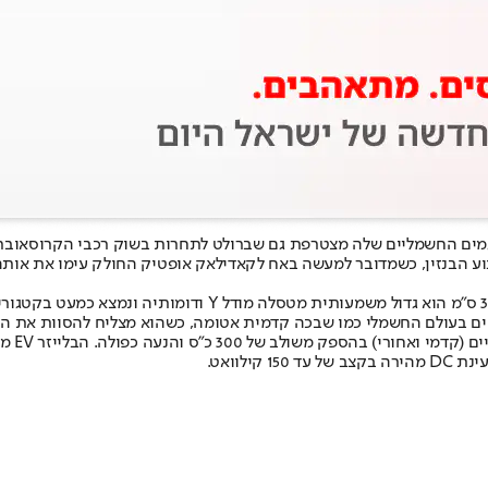
מדובר בקרוסאובר גדול למדי, כשעם אורך של 488 ס”מ ובסיס גלגלים של
כמו שבכה קדמית אטומה, כשהוא מצליח להסוות את העובדה שהבלייזר EV מתגלגל על חישוק