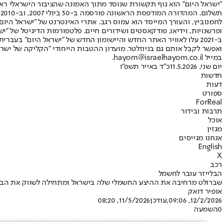
"ישראל היום" הוא גוף תקשורת שנוסד מתוך האמונה שהציבור הישראלי ראוי 
ת
ופרשנויות, וידיאו, פודקאסטים ושידורים חיים. פלטפורמות הדיגיטל של "ישרא
ב-2021 עלו לאוויר האתר החדש והיישומון החדש של "ישראל היום" בע
ואפשר לקבל אותם גם בניוזלטר. מועדון ההטבות הייחודי "הקליקה של ישרא
במייל hayom@israelhayom.co.il.
יום שני, 11.5.2026
כ"ד באייר תשפ"ו
חדשות
דעות
ספורט
ForReal
תרבות ובידור
אוכל
מגזין
אנחנו מגייסים
English
X
רכב
הבלייזר עובר לחשמל
שברולט מרחיבה את ההיצע החשמלי שלה בישראל ומתחילה לשווק את הבלייזר EV המגודל והמרשם במחיר התחלתי של 90,000
אופיר דואק
12/2/2026, 09:06
,עודכן
11/5/2026, 08:20
0
השמעה