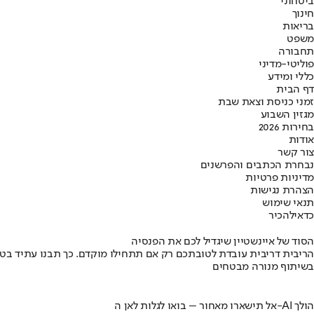
ביטחוני
חינוך
בריאות
משפט
תחבורה
פוליטי-מדיני
כללי ומידע
דף הבית
זמני כניסת וצאת שבת
מגזין השבוע
בחירות 2026
אודות
צור קשר
נבחרת הכתבים והפרשנים
מדיניות פרטיות
הצהרת נגישות
תנאי שימוש
כדאי
להכיר
הסוד של איינשטיין שיגדיל לכם את הפנסיה
הריבית דריבית עובדת לטובתכם רק אם תתחילו מוקדם. כך תבנו עתיד בט
בשיתוף מנורה מבטחים
אל תישארו מאחור – בואו לגלות לאן ה-AI הולך