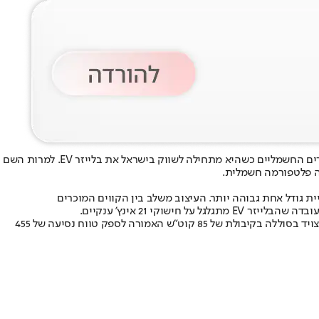
באיחור אופנתי, ולאחר שקאדילק כבר הנחיתה כבר בישראל את ארסנל הדגמים החשמליים שלה מצטרפת גם שברולט לתחרות בשוק רכבי הקרוסאוברים החשמליים כשהיא מתחילה לשווק בישראל את בלייזר EV. למרות השם
 309 ס”מ הוא גדול משמעותית מטסלה מודל Y ודומותיה ונמצא כמעט בקטגוריית גודל אחת גבוהה יותר. העיצוב משלב בין הקווים המוכרים
י 21 אינץ’ ענקיים.
שברולט בלייזר EV מגיע ארצה בתצורת הנעה אחת שלה שני מנועים חשמליים (קדמי ואחורי) בהספק משולב של 300 כ”ס והנעה כפולה. הבלייזר EV מצויד בסוללה בקיבולת של 85 קוט”ש האמורה לספק טווח נסיעה של 455