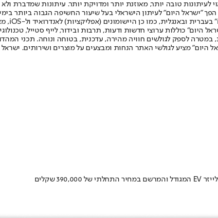
לעיתונות טובה יותר, מאוזנת יותר ומדויקת יותר. עיתונות שמדברת ולא צ
שלום. המהדורה המודפסת הראשונה פורסמה ב-30 ביולי 2007, וב-2010 הפך "ישראל היום" לעיתון הישראלי בעל שי
לחמנוביץ,
ל היום" כוללות ערוצי חדשות ודעות, תרבות ובידור, לייף סטייל, טכנולוגיה
ברית, במטרה לספק לגולשים חוויה מהירה, עדכנית, בטוחה ונוחה. תכני המה
ל היום" מציע לגולשי האתר הנחות ומבצעים על מוצרים ושירותים. ישראל 
3 שקלים