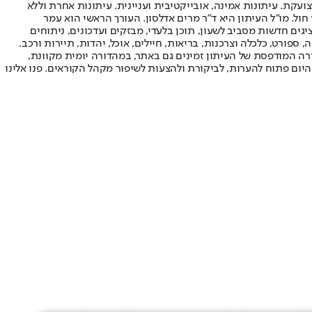
ועקת. עיתונות אמינה, אובייקטיבית ועניינית. עיתונות אחרת וללא
עור החשיפה הגבוה ביותר בימי חול. מו"ל העיתון היא ד"ר מרים אדלסון. העורך הראשי הוא עמר
 והעורך המייסד הוא עמוס רגב. אתרי האינטרנט של "ישראל היום" בעברית ובאנגלית, כמו כן היישומונים (אפליקציות) לאנדרואיד ול-iOS, מציגים חדשות מסביב לשעון, תוכן בלעדי, מבזקים ועדכונים, ניתוחים
, ספורט, כלכלה וצרכנות, בריאות, חיילים, אוכל, יהדות, תיירות ורכב.
דורה המודפסת של העיתון זמינים גם באתר, במהדורה יומית מקוונת,
היום פתוח להערות, לביקורת ולהצעות לשיפור מקהל הקוראים. פנו אלינו