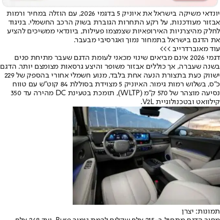
יונדאי משיקה בישראל את איוניק 5 בדגמי 2026, עם הוזלה במחיר ורמות
אבזור מעודכנות, על רקע התחרות הגוברת בשוק הרכב החשמלי. בניגוד
לחלק מהיצרניות האירופאיות שצמצמו פעילות, ביונדאי ממשיכים להציע
את הדגם בישראל בתמחור נמוך ואגרסיבי מבעבר.
עוד מאוברדרייב >>>
דגמי 2026 אינם מביאים שינוי מכאני לעומת הדגם שעבר מתיחת פנים
בשנה שעברה, אך כוללים אבזור משופר והיצע גרסאות מצומצם יותר. הדגם
ישווק כעת בתצורת הנעה אחת בלבד, מנוע חשמלי אחורי בהספק של 229
כ”ס, בשלוש רמות גימור. האיוניק 5 מצוידת בסוללת 84 קוט”ש עם טווח
נסיעה מוצהר של 570 ק”מ (WLTP), תומכת בטעינת DC מהירה עד 350
קילוואט ובטכנולוגיית V2L.
תמונות: יצרן