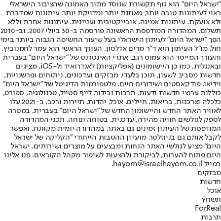
"ישראל היום" הוא גוף תקשורת שנוסד מתוך האמונה שהציבור הישראלי
ראוי לעיתונות טובה יותר, מאוזנת יותר ומדויקת יותר. עיתונות שמדברת
ולא צועקת. עיתונות אמינה, אובייקטיבית ועניינית. עיתונות אחרת וללא
תשלום. המהדורה המודפסת הראשונה פורסמה ב-30 ביולי 2007, וב-2010
הפך "ישראל היום" לעיתון הישראלי בעל שיעור החשיפה הגבוה ביותר בימי
חול. מו"ל העיתון היא ד"ר מרים אדלסון. העורך הראשי הוא עמר לחמנוביץ,
והעורך המייסד הוא עמוס רגב. אתרי האינטרנט של "ישראל היום" בעברית
ובאנגלית, כמו כן היישומונים (אפליקציות) לאנדרואיד ול-iOS, מציגים
חדשות מסביב לשעון, תוכן בלעדי, מבזקים ועדכונים, ניתוחים ופרשנויות,
וידיאו, פודקאסטים ושידורים חיים. פלטפורמות הדיגיטל של "ישראל היום"
כוללות ערוצי חדשות ודעות, תרבות ובידור, לייף סטייל, טכנולוגיה, ספורט,
כלכלה וצרכנות, בריאות, חיילים, אוכל, יהדות, תיירות ורכב. ב-2021 עלו
לאוויר האתר החדש והיישומון החדש של "ישראל היום" בעברית, במטרה
לספק לגולשים חוויה מהירה, עדכנית, בטוחה ונוחה. תכני המהדורה
המודפסת של העיתון זמינים גם באתר, במהדורה יומית מקוונת, ואפשר
לקבל אותם גם בניוזלטר. מועדון ההטבות הייחודי "הקליקה של ישראל
היום" מציע לגולשי האתר הנחות ומבצעים על מוצרים ושירותים. ישראל
היום פתוח להערות, לביקורת ולהצעות לשיפור מקהל הקוראים. פנו אלינו
במייל hayom@israelhayom.co.il.
מבזקים
חדשות
אוכל
תשחץ
ForReal
תרבות