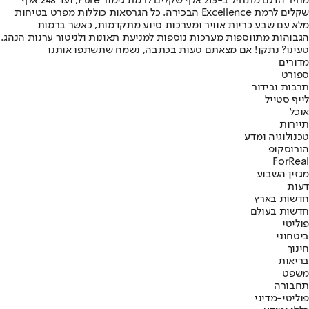
מחיר הדגם מתחיל ב-215 אלף שקלים לרמת גימור Pure, ועד 248 אלף
שקלים לרמת Excellence הבכירה. כל הגרסאות כוללות מפרט בטיחות
מלא עם שבע כריות אוויר ומערכות סיוע מתקדמות, כאשר ברמות
הגבוהות מתווספות מערכות נוספות למניעת תאונות ולניטור ערנות הנהג.
טעינו? נתקן! אם מצאתם טעות בכתבה, נשמח שתשתפו אותנו
מדורים
ספורט
תרבות ובידור
לייף סטייל
אוכל
תיירות
טכנולוגיה ומדע
הורוסקופ
ForReal
מגזין השבוע
דעות
חדשות בארץ
חדשות בעולם
פוליטי
ביטחוני
חינוך
בריאות
משפט
תחבורה
פוליטי-מדיני