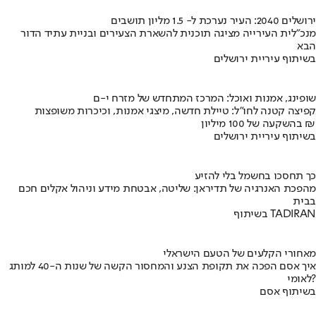
ירושלים 2040: העיר נערכת ל- 1.5 מליון תושבים
מנכ"לית העירייה מציגה תוכנית להשארת הצעירים ובניית עתיד הדור
הבא
בשיתוף עיריית ירושלים
שופינג, אמנות ואוכל: המרכז המתחדש של מזרח י-ם
קפיצה קטנה לחו"ל: טיילת חדשה, מיצגי אמנות, וכיכרות משופצות
בהשקעה של 100 מיליון ₪
בשיתוף עיריית ירושלים
כך תחסכו בחשמל בלי להזיע
מהפכת האנרגיה של תדיראן: שליטה, אבטחת מידע וניהול אקלים חכם
בבית
בשיתוף TADIRAN
מאחורי הקלעים של הטעם הישראלי
איך אסם הפכה את תקופת הצנע והמחסור הקשה של שנות ה-40 למותג
לאומי?
בשיתוף אסם