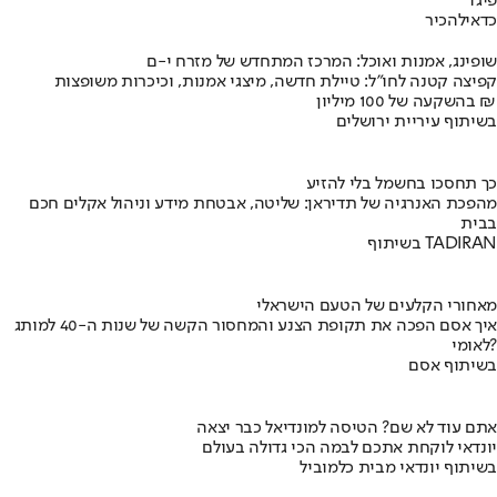
פיג'ו
כדאי
להכיר
שופינג, אמנות ואוכל: המרכז המתחדש של מזרח י-ם
קפיצה קטנה לחו"ל: טיילת חדשה, מיצגי אמנות, וכיכרות משופצות
בהשקעה של 100 מיליון ₪
בשיתוף עיריית ירושלים
כך תחסכו בחשמל בלי להזיע
מהפכת האנרגיה של תדיראן: שליטה, אבטחת מידע וניהול אקלים חכם
בבית
בשיתוף TADIRAN
מאחורי הקלעים של הטעם הישראלי
איך אסם הפכה את תקופת הצנע והמחסור הקשה של שנות ה-40 למותג
לאומי?
בשיתוף אסם
אתם עוד לא שם? הטיסה למונדיאל כבר יצאה
יונדאי לוקחת אתכם לבמה הכי גדולה בעולם
בשיתוף יונדאי מבית כלמוביל