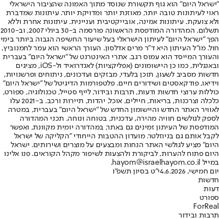
"ישראל היום" הוא גוף תקשורת שנוסד מתוך האמונה שהציבור הישראלי
ראוי לעיתונות טובה יותר, מאוזנת יותר ומדויקת יותר. עיתונות שמדברת
ולא צועקת. עיתונות אמינה, אובייקטיבית ועניינית. עיתונות אחרת וללא
תשלום. המהדורה המודפסת הראשונה פורסמה ב-30 ביולי 2007, וב-2010
הפך "ישראל היום" לעיתון הישראלי בעל שיעור החשיפה הגבוה ביותר בימי
חול. מו"ל העיתון היא ד"ר מרים אדלסון. העורך הראשי הוא עמר לחמנוביץ,
והעורך המייסד הוא עמוס רגב. אתרי האינטרנט של "ישראל היום" בעברית
ובאנגלית, כמו כן היישומונים (אפליקציות) לאנדרואיד ול-iOS, מציגים
חדשות מסביב לשעון, תוכן בלעדי, מבזקים ועדכונים, ניתוחים ופרשנויות,
וידיאו, פודקאסטים ושידורים חיים. פלטפורמות הדיגיטל של "ישראל היום"
כוללות ערוצי חדשות ודעות, תרבות ובידור, לייף סטייל, טכנולוגיה, ספורט,
כלכלה וצרכנות, בריאות, חיילים, אוכל, יהדות, תיירות ורכב. ב-2021 עלו
לאוויר האתר החדש והיישומון החדש של "ישראל היום" בעברית, במטרה
לספק לגולשים חוויה מהירה, עדכנית, בטוחה ונוחה. תכני המהדורה
המודפסת של העיתון זמינים גם באתר, במהדורה יומית מקוונת, ואפשר
לקבל אותם גם בניוזלטר. מועדון ההטבות הייחודי "הקליקה של ישראל
היום" מציע לגולשי האתר הנחות ומבצעים על מוצרים ושירותים. ישראל
היום פתוח להערות, לביקורת ולהצעות לשיפור מקהל הקוראים. פנו אלינו
במייל hayom@israelhayom.co.il.
יום חמישי, 4.6.2026
י"ט בסיון תשפ"ו
חדשות
דעות
ספורט
ForReal
תרבות ובידור