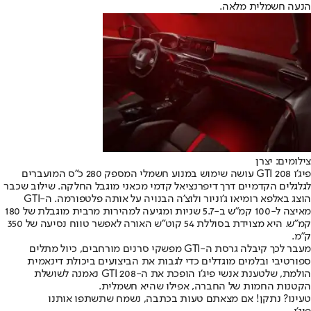
הנעה חשמלית מלאה.
צילומים: יצרן
פיג’ו 208 GTI עושה שימוש במנוע חשמלי המספק 280 כ”ס המועברים
לגלגלים הקדמיים דרך דיפרנציאל קדמי מכאני מוגבל החלקה. שילוב שכבר
הוצג באלפא רומיאו ג’וניור ולוצ’ה הבנויה על אותה פלטפורמה. ה-GTI
מאיצה ל-100 קמ”ש ב-5.7 שניות ומגיעה למהירות מרבית מוגבלת של 180
קמ”ש. היא מצוידת בסוללת 54 קוט”ש האורה לאפשר טווח נסיעה של 350
ק”מ.
מעבר לכך קיבלה גרסת ה-GTI מפשקי סרנים מורחבים, כיול מתלים
ספורטיבי ובלמים מוגדלים כדי לגבות את הביצועים ביכולת דינאמית
הולמת, שלטענת אנשי פיג’ו הופכת את ה-208 GTI נאמנה לשושלת
הקטנות החמות של החברה, אפילו שהיא חשמלית.
טעינו? נתקן! אם מצאתם טעות בכתבה, נשמח שתשתפו אותנו