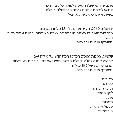
אתם עוד לא שם? הטיסה למונדיאל כבר יצאה
יונדאי לוקחת אתכם לבמה הכי גדולה בעולם
בשיתוף יונדאי מבית כלמוביל
ירושלים 2040: העיר נערכת ל- 1.5 מליון תושבים
מנכ"לית העירייה מציגה תוכנית להשארת הצעירים ובניית עתיד הדור
הבא
בשיתוף עיריית ירושלים
שופינג, אמנות ואוכל: המרכז המתחדש של מזרח י-ם
קפיצה קטנה לחו"ל: טיילת חדשה, מיצגי אמנות, וכיכרות משופצות
בהשקעה של 100 מיליון ₪
בשיתוף עיריית ירושלים
מדורים
ספורט
תרבות ובידור
לייף סטייל
אוכל
תיירות
טכנולוגיה ומדע
הורוסקופ