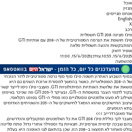
אוכל
מגזין
אנחנו מגייסים
English
X
רכב
פיג’ו מציגה 208 GTI חשמלית
פיג'ו חושפת את הגרסה הספורטיבית של ה-208 עם אותיות GTI
המתבקשות והנעה חשמלית מלאה
אופיר דואק
15/6/2025, 10:53
,עודכן
15/6/2025, 11:00
0
השמעה
בסוף השבוע האחרון חשפה פיג’ו סוף סוף גרסה ספורטיבית לדור הנוכחי
של ה-208 הפופולארית, כאשר בהמשך למסורת ארוכת השנים גם היא
נושאת את שלושת האותיות המיתולוגיות GTI. מעצבי פיג’ו ניסו לייצר קשר
בקור לדגמי העבר במשפחת ה-GTI, ובעיקר ל-205 GTI מה שניכר באימוץ
ושילוב לא מעט אלמנטים נוסטלגיים כמו סמלי ה-GTI בפונט הקלאסי,
עיצוב החישוקים שהוא הומאז’ לחישוקים של ה-205 והשטיחים האדומים
בתא הנוסעים.
עוד מאוברדרייב >>>
מעבר לכך כוללת פיג’ו 208 GTI את כל האלמנטים המקובלים והנדרשים,
בהם שבכה קדמית אגרסיבית, חצאיות צד וספוילר אחורי גדול. פתח פליטה
בולט מאחור לא תמצאו ב-208 הזו, שכן בהתאם לצו האופנה היא בעלת