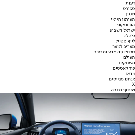
דעות
ספורט
מגזין
העיתון היומי
הורוסקופ
ישראל השבוע
כלכלה
לייף סטייל
מעריב לנוער
טכנולוגיה מדע וסביבה
העולם
משחקים
פודקאסטים
וידאו
אנחנו מגייסים
X
שיתוף כתבה