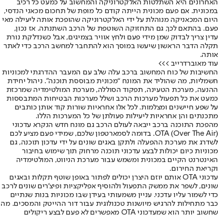
האחרונים היא השתלטות האלקטרוניקה והמחשוב על כמעט כל רכיב
במכונית. אם פעם מכונית הייתה קודם כל מופת של תחכום מכאני הנדסי,
היום המכאניקה מנוהלת על ידי האלקטרוניקה שהופכת אותה ליעילה מאי
פעם. בהתאם לכך, גם התחזוקה השוטפת של הרכב השתנתה. אז נכון,
עדין צריך לבדוק שמן מידי פעם ולחץ אוויר בצמיגים, אבל כשנדלקת נורת
תקלה הדבר הראשון שיעשו במוסך הוא להתחבר למחשב הרכב כדי לאתר
אותה.
עוד מאוברדרייב >>>
החשיבות של כוח המחשוב ברכב עלה שלב עם המעבר ההדרגתי למכוניות
חשמליות, מה שהוליד את המונח “מכונית מבוססת תוכנה”. ניהול יחידת
ההנעה, מערכת הטעינה, תפקוד הסוללה, מערכת המולטימדיה שמרכזת
כמעט את כל תפעול מערכות הרכב ושלל מערכות הבטיחות המתבססות
על שפע חיישנים ומצלמות. לכל אלו אחראיות שורות קוד אותן כותבים
מתכנתים והן אחראיות ליעילות פעולתן של כל המערכות הללו.
מהפכת התוכנה ברכב ייבאה לעולם הרכב גם מונח חדש הנקרא עדכוני
OTA (Over The Air). בדומה לסמארטפון שלכם, שמידי פעם מציע לכם
לשדרג את מערכת ההפעלה ולתקן באגים שונים על ידי עדכון תוכנה, גם
מכוניות כיום יכולות לבצע עדכוני תוכנה מרחוק תוך שימוש בחיבור
האינטרנט הקיים במכונית ומשמש עבור מערכת הניווט, המולטימדיה
וקריאת החירום.
עדכוני OTA אותם יוזם היצרן יכולים לפתור באופן שוטף תקלות ובאגים
שונים, לשפר את ממשק התפעול ולהוסיף אפליקציות ופיצ’רים שונים לרכב
כדי לשמור עליו עדכני. עניין משמעותי בעידן שבו מכוניות בנות שנתיים
כבר מתחילות להרגיש מיושנות טכנולוגית עבור דור ההייטק והמסכים. מה
שחשוב יותר הוא שמעדכוני OTA מאפשרים לא פעם לבצע ריקולים