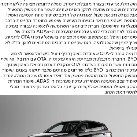
הישראלי, אך עדין בצורה מוגבלת יחסית. טסלה לדוגמה מציעה ללקוחותיה
עדכונים שוטפים שנועדו לתקן באגים שונים, לשפר את ממשק התפעול
אבל גם לשדרג את ניצול האנרגיה של הרכב לשיפור טווח הנסיעה ואפילו
הוספת יישומי התראה ובטיחות העושים שימוש בחומרה הקיימת ברכב
(מצלמות וחיישנים). חברת לובינסקי השתמשה לראשונה עבורה בעדכון
תוכנה לאחרונה כדי לבצע עדכונים למערכות ה-ADAS בדגמים של
סיטרואן ואופל. גם אקספנג הסינית מציעה בישראל עדכוני OTA לדגמיה.
צריך לציין שהטכנולוגיה, הגם שקיימת ברכבים המיובאים לכאן, בד”כ לא
פעילה בישראל.
דוגמה טובה ל-OTA שעובדת באופן רציף ויעיל בישראל אפשר למצוא
BYD. החברה מתבלטת מבחינת היקף עדכוני ה-OTA עם קרוב ל-40 אלף
מכוניות אשר תומכות בעדכוני OTA ומקבלות עדכונים אלו באופן שוטף.
עדכוני התוכנה ב-BYD כללו שדרוגים מגוונים מלבד תיקוני באגים ושיפור
ממשק התפעול בהם הוספת ממשק אנדרואיד אוטו למערכת המולטימדיה,
שיפור קצב הטעינה המהירה, עדכון מערכות ה-ADAS, שיפור הגדרות
המזגן ואפילו הוספת אפליקציית קריוקי. כל אלו בעדכון מהאוויר מבלי
להטריד את הנהג.