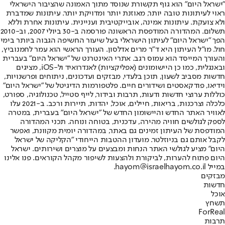
"ישראל היום" הוא גוף תקשורת שנוסד מתוך האמונה שהציבור הישראלי
ראוי לעיתונות טובה יותר, מאוזנת יותר ומדויקת יותר. עיתונות שמדברת
ולא צועקת. עיתונות אמינה, אובייקטיבית ועניינית. עיתונות אחרת וללא
תשלום. המהדורה המודפסת הראשונה פורסמה ב-30 ביולי 2007, וב-2010
הפך "ישראל היום" לעיתון הישראלי בעל שיעור החשיפה הגבוה ביותר בימי
חול. מו"ל העיתון היא ד"ר מרים אדלסון. העורך הראשי הוא עמר לחמנוביץ,
והעורך המייסד הוא עמוס רגב. אתרי האינטרנט של "ישראל היום" בעברית
ובאנגלית, כמו כן היישומונים (אפליקציות) לאנדרואיד ול-iOS, מציגים
חדשות מסביב לשעון, תוכן בלעדי, מבזקים ועדכונים, ניתוחים ופרשנויות,
וידיאו, פודקאסטים ושידורים חיים. פלטפורמות הדיגיטל של "ישראל היום"
כוללות ערוצי חדשות ודעות, תרבות ובידור, לייף סטייל, טכנולוגיה, ספורט,
כלכלה וצרכנות, בריאות, חיילים, אוכל, יהדות, תיירות ורכב. ב-2021 עלו
לאוויר האתר החדש והיישומון החדש של "ישראל היום" בעברית, במטרה
לספק לגולשים חוויה מהירה, עדכנית, בטוחה ונוחה. תכני המהדורה
המודפסת של העיתון זמינים גם באתר, במהדורה יומית מקוונת, ואפשר
לקבל אותם גם בניוזלטר. מועדון ההטבות הייחודי "הקליקה של ישראל
היום" מציע לגולשי האתר הנחות ומבצעים על מוצרים ושירותים. ישראל
היום פתוח להערות, לביקורת ולהצעות לשיפור מקהל הקוראים. פנו אלינו
במייל hayom@israelhayom.co.il.
מבזקים
חדשות
אוכל
תשחץ
ForReal
תרבות