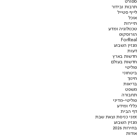
ספורט
תרבות ובידור
לייף סטייל
אוכל
תיירות
טכנולוגיה ומדע
הורוסקופ
ForReal
מגזין השבוע
דעות
חדשות בארץ
חדשות בעולם
פוליטי
ביטחוני
חינוך
בריאות
משפט
תחבורה
פוליטי-מדיני
כללי ומידע
דף הבית
זמני כניסת וצאת שבת
מגזין השבוע
בחירות 2026
אודות