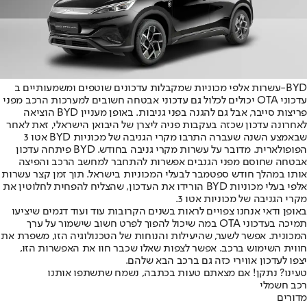
BYD-עשרות אלפי מכוניות שמקבלות עדכונים שוטפים ומשמעותיים ב
עדכוני OTA יכולים לכלול גם עדכוני אבטחה חשובים למערכות הרכב מפני
פריצות סייבר, אבל גם להגנה בפני גניבות. באופן מעניין BYD הוציאה
לאחרונה עדכון שכזה בעקבות פניה ליצרן של היבואן הישראלי, זאת לאחר
שבאמצע השנה שעברה התרבו מקרי הגניבה של מכוניות BYD אטו 3
הפופולארית. מדובר על עשרות מקרי גניבה בחודש. BYD פיתחה עדכון
אבטחה שחוסם מפני הגנבים אפשרות להתחבר למחשב הרכב והפיצה
אותו במהלך חודש ספטמבר לבעלי המכוניות בישראל. תוך זמן קצר עשרות
אלפי בעלי מכוניות BYD הורידו את העדכון, שהצליח להפחית לחלוטין את
מקרי הגניבה של מכוניות אטו 3.
באופן ודאי אנחנו צפויים לראות בשנים הקרובות עוד ועוד דגמים שיציעו
תמיכה בעדכוני OTA במה שיכול להפוך לפרט חשוב שישמור על ערך
המכונית. אפשר לשער, שהיעילות והנוחות של הטכנולוגיה הזו, משפרת את
חווית השימוש ברכב. אפשר לצפות שאלו שכבר חוו את האפשרות הזו,
יצפו לעדכון אווירי כזה גם ברכב הבא שלהם.
טעינו? נתקן! אם מצאתם טעות בכתבה, נשמח שתשתפו אותנו
רכב חשמלי
מדורים