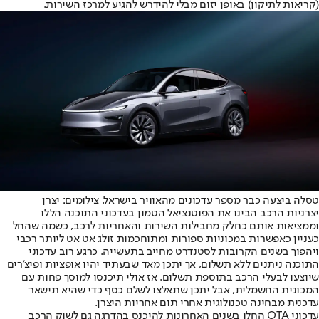
(קריאות לתיקון) באופן יזום מבלי להידרש להגיע למרכז השירות.
טסלה ביצעה כבר מספר עדכונים מהאוויר בישראל. צילומים: יצרן
יצרניות הרכב הבינו את הפוטנציאל הטמון בעדכוני התוכנה הללו
וממציאות אותם כחלק מחבילות השירות והאחריות לרכב, כשמה שהחל
כעניין כאפשרות במכוניות ספורות ומתוחכמות זולג אט אט ליותר רכבי
ויהפוך בשנים הקרובות לסטנדרט מחייב בתעשייה. כרגע רוב עדכוני
התוכנה ניתנים ללא תשלום, אך יתכן מאד שבעתיד יהיו אופציות ופיצ’רים
שיוצעו לבעלי הרכב בתוספת תשלום. אז אולי תיכנסו למוסך פחות עם
המכונית החשמלית, אבל יתכן שתאלצו לשלם כסף כדי שהיא תישאר
עדכנית מבחינה טכנולוגית אחרי תום אחריות היצרן.
עדכוני OTA החלו בשנים האחרונות להיכנס בהדרגה גם לשוק הרכב