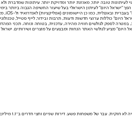
לעיתונות טובה יותר, מאוזנת יותר ומדויקת יותר. עיתונות שמדברת ולא צ
שלום. המהדורה המודפסת הראשונה פורסמה ב-30 ביולי 2007, וב-2010 הפך "ישראל היום" לעיתון הישראלי בעל שי
לחמנוביץ,
ל היום" כוללות ערוצי חדשות ודעות, תרבות ובידור, לייף סטייל, טכנולוגיה
ברית, במטרה לספק לגולשים חוויה מהירה, עדכנית, בטוחה ונוחה. תכני המה
ל היום" מציע לגולשי האתר הנחות ומבצעים על מוצרים ושירותים. ישראל 
27 אלף תושבים. 50 