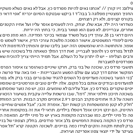
0
צילום: זיו קורן // "אנחנו גאים להיות מפרדס כץ, אבל לא גאים כשלא משקי
החניך המצטיין מפלוגה ג' בבה"ד 1 ביקש שבטקס ה
בקורס קצינים, ולא רק רוצחים.
כשדראי היה ילד, אבא שלו, יצחק, היה לפעמים אוסר עליו ועל אחיו הקטני
אחרים, עבריינים. לא פעם הוא נשאר בבית, כי בחוץ היו יריות.
היום דראי בן 33, עורך דין בעל משרד עצמאי בכיכר המדינה. הו
אומר, והתחושה היא שהמשפט הזה ישב בליבו שנים והמתין להזדמנות להיא
לגדול בפרדס כץ ולהפוך לעבריין. זאת דרך המלך כשאתה גדל בשכונה שיש
ורבים הצליחו - יש לו יתרון על כל העולם. אבל תמיד הייתי צריך להוכיח ש
מפרדסים למעברות
תושבי פרדס כץ, שכונה של בני ברק, חרקו שיניים כשהוסר צו איסור הפ
המקשר אותם דרך קבע עם עולם הפשע והעבריינות - ואז באה עוד פרשה 
למועדונים ובודקים אותם בכל מקום. אלה ילדים טובים ונורמטיביים שמסו
יפים שקורים בפרדס כץ, אבל עליהם לא שומעים. נכון, יש פה נוער שמסתובב
השנה על 11.5 אחוזים מקרב הבנים ו־2.9 אחוזים מקרב הבנות. הרוב המוחלט של המתגייסים בני העיר הם תושבי פרדס כץ, החילונים והדתיים, ששיעור גיוסם מוערך ביותר מ־80 אחוזים.
"חלק לא קטן מהמשפחות הן קשות יום", אומרת זהבי, "אבל אנשים שחיים פ
התינוק, הם ינקו ויכינו אוכל ויטפלו בילדים. תראי לי את זה במקומות אח
פה כל מיני ילדים, כמו שבהרבה מקומות בארץ יש כל מיני ילדים. המאס
ברק לפתח תקווה והקים לצידו כמה בניינים. לשכונה הקטנה קרא "תל אפר
בעיקר על ידי יוצאי צפון אפריקה ועיראק.