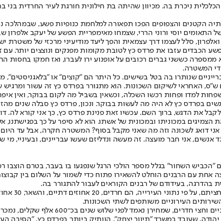
כלכלית ניכרת בה. מכיוון שהיתה בת חילונית חורגת לעיר החרדית בני 
יה הקטנים והצפופים הפכו תפאורה למלחמת כנופיות פשע, שבמהלכה נער
 של התאומים יוסי ורוני הררי, שצמחו מאימפריית הפשע של יעקב אלפרון
אלפרון, סלל לעצמו דרך עצמאית והפך ליעד מודיעיני מרכזי של משטרת יש
הכבדים עזבו את פרדס כץ לטובת מקומות מפנקים ונוצצים יותר. עם זא
יצא ממספרה כששני גברים רכובים על אופנוע ירו לעברו, ואז חמקו בחסות
ידי המשטרה.
יניים שנותרו בה בטל בשישים. כל היתר הם "קוצים" או "בלאגניסטים", מגו
ם ש"ס, האחראי לשיקום השכונות. הוא מתגורר בפרדס כץ זה עשור ומרגיש ש
חות למדו ופחות רכשו השכלה, וכשאין בשביל מה לקום בבוקר, ואין איפה 
שים בפרדס כץ לא היה מה לעשות בבוקר. ונכון, פרדס כץ סבלה שנים מהז
 לקבל את הדגש, ברוך השם. עכשיו זאת פנינת פרדס כץ, כך אני קורא לה. ד
את הצמיגים במכוניתו ובמכונית של אשתו. הוא לא סיפר על כך בפגישתנו, א
י, אני דואג לשכונה וזה מה שאני מקבל בסוף? המשטרה חקרה, אבל עד היום ל
 נגד אנשים, אני חבר מועצה. זה מעשה ונדליזם שעשו עבריינים, ובעיניי, מ
 "הכביש השחור" בגלל מספר הולכי הרגל שנפגעו בו בעבר, בטרם הוצבו רמז
 אחת עם הרבנים הוחלט להשאירו פתוח כדי לשמור על השלום בין קבוצות 
ת בהדרגה, בעידודם של רבנים הקוראים לעבור להתגורר בה.
היום חיים בפר
 יהודה, שעובד במשרד "תיווך יצחק", הוותיק ביותר בפרדס כץ, "הסיבה הע