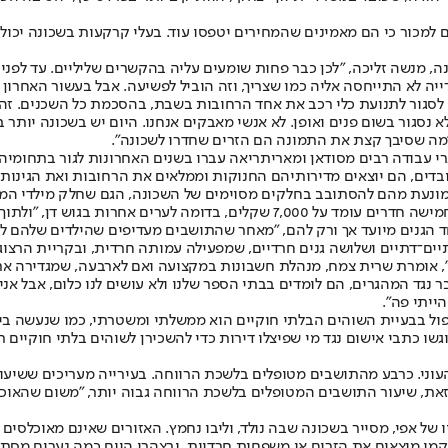
מנשה זליכה, "לכן כבר פחות שומעים עליה בהקשרים שליליים. עד לפני ע
ייה לא התייחסה אליה כמו שצריך, וזה הוביל לפשיעה. אבל בעשור האחרון
ט לסגור לתנועת כלי רכב את אחד הרחובות בשבת, בהסכמת כל השכנים. 
 נסגור בשום פנים ואופן. לא אנשי מאבקים אנחנו. היום יש בשכונה יותר ב
 "מה שסיבך קצת את התמונה הם הזרים שחדרו לשכונה".
עובדים, הם יוצאים מדירותיהם החנוקות וממלאים את הרחובות ואת הגינ
ומונעת מהם להסתובב בחלקים מסוימים של השכונה, הגם שחלק מילדי המה
קלות לפחות עשרים סודאנים", אומר אחד התושבים.
הגנים מיועד אך ורק להם, "מאחר שהתושבים מעדיפים שהילדים שלהם לא ילמ
, אומרת שרית צמח, מנהלת חשבונות במקצועה ואם לארבעה, שמגדירה את 
 להתגורר בה, לפני 19 שנים. "אין לי שום דבר נגד המהגרים, הם לומדים בבתי הספר שלנו ולא עו
ייתי פה".
הטיפול בבעיית השוהים הבלתי חוקיים הוא ממשלתי ומשטרתי, כמו שנעשה 
גשו כתבי אישום נגד מי שפיצלו דירות כדי להשכירן לשוהים בלתי חוקיים 
ים מתושביה חיים מתחת לקו העוני. כרבע מהתושבים מטופלים בלשכת הרווחה. בעירייה מ
 זאת, שיעור התושבים המטופלים בלשכת הרווחה גבוה יותר, "משום שהאוכל
 אפי, מסייר בשכונה שבה נולד, וליבו נחמץ. האזורים שאינם מאוכלסים על
מו מוצאים את הזרים או משפחות חרדיות, ובצהרי היום כמה נערים מסתוב