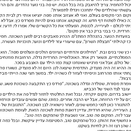
 יכול להחמיר. צריך להיאבק בזה בכל הכוח. יש פה בני נוער נהדרים, והם ה
קשתי שהילדים שלי יתחנכו ויגדלו לתפארת".
קום הכי מקסים בעולם, ואני לא אעזוב אותו. מפה יוציאו אותי רק לבית הק
כאילו לפתוח דף חדש. זה קשקוש. אנחנו גאים להיות מפרדס כץ, אבל לא ג
תי לכולם - לעירייה, לכנסת, הפעלתי את כל הקשרים שלי. אמרו לי, דרעי,
חרדית, כי בבני ברק כבר אין מקום".
 בוועדות הנוער, בהנהלת המתנ"ס. הנהיג מאבקים רבים למען השכונה. חמישה
קהילתי "חבצלת השרון", עם שיעורי עזר לילדים ונוער, תוכניות העשרה, לי
אב הבית במתנ"ס, גידל בפרדס כץ שני בנים ובת. "החילונים והדתיים הציונים הולכים ונעל
ם הממלכתיים, ונשאר רק אחד. האוכלוסייה החרדית גדלה, הרחובות מוזנחי
של כולם, אבל אני מרגיש שאנחנו קצת כמו הילד עם האצבע בסכר.
י מפרדס כץ. בתקופה ההיא זה היה מוצדק, התדמית שיצאה לנו. היום זה לא מוצדק. 
תי אותו מהרחוב וניסיתי לעזור לו כשהיה ילד. במשך חצי שנה הייתי מביא
רבות".
של בני ברק", נאנחת נ' (33), אם לשלוש בנות, שומרת מסורת, שנולדה וגדלה בשכונה, "פרדס כץ ה
עובר לצד השני של הכביש.
 ביישוב בדרום, מקום יוקרתי, ובכל זאת החלטתי לחזור לגדל פה את הילדים 
ל ידי הרווחה, אבל יש הרבה אחרים, כמונו, שהם אנשים עובדים ונורמטיב
 להתגורר כאן לפני כחמש שנים, לאחר נישואיה לבן השכונה. "התגובות של 
ין. העירייה, שהיא חרדית, עדיין דואגת פחות לשכונה הזאת, לעומת השכונ
בר לזה, המקום פה טוב, אני נשבעת לך שהמקום הזה טוב".
לא נחשוף את זהותן. ככל שהמקום טוב, הסטיגמה עדיין עיקשת. ובכל כמה ז
 שהן רצו זה רק לחיות בשקט.