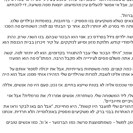
רוב, אבל אי אפשר להעלים עין מהמיעוט. יוצאת מפה פשיעה, די להכחיש.
ברות".
אים כשלא משקיעים בנו מספיק - ברחובות, במוסדות ובילדים שלנו.
 אתה חי בסרט, לא יוותרו לכם. אחר כך הבנתי גם למה: השטחים פה הפכו
 ילדים גידל בפרדס כץ, אפי הוא הבכור שבהם. בנו השני, שרון, נהרג
מודי קודש, חלוקת מזון וסיוע לנזקקים. על קיר זיכרון בבית הכנסת הוא
מים מפה", הוא אומר, "הילד הבכור שלי עבר להתגורר בקדומים, הוא לא יחזור לפה. קשה
ם, אתה משלם מסים לעירייה ולא מקבל הרבה. המתנ"ס פה הוא המעוז
נשארו פה כמה קוצים, כמה משפחות בעייתיות, אבל את יכולה לספור אותם על
 אותו אלינו לשבת, למרות שהילדים שלי הזהירו אותי ממנו. אבל הוא היה
תקבעה כשכונת פשע, שמי שנכנס אליה לא בטוח שייצא בחיים. אז נכון, פעם היו פה אנשים, אללה
שלי, ליד המשפחה שלי. כשחזרתי, אנשים אמרו לי, את נורמלית? אבל אני
יים וחיוביים".
ההורים שלי למעבר היו קשות", היא מחייכת, "אבל הם באו לבקר וראו את
ות האחרות בבני ברק. לא משקיעים מספיק באוכלוסייה הלא חרדית. אנחנו
מן, למשל - כשמתפוצצת פרשה כמו הברנוער - א' ונ', כמו אנשים טובים