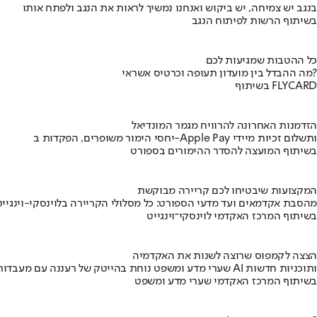
בנגב יש צמיחה, יש ביקוש ואנחנו נמשיך לראות את הנגב ולפתח אותו
בשיתוף הרשות לפיתוח הנגב
כל ההטבות שמגיעות לכם
מה ההבדל בין מועדון תעופה וכרטיס אשראי?
בשיתוף FLYCARD
הזדמנות האחרונה להרוויח מגמר המונדיאל
יחסי הימור משופרים, הפקדות ב-Apple Pay ותשלום זכיות מיידי
בשיתוף המועצה להסדר ההימורים בספורט
המקצועות שיבטיחו לכם קריירה מבוקשת
מהסבת אקדמאים ועד מדעי הספורט: כל מסלולי הקריירה בלוינסקי-וינגייט
בשיתוף המרכז האקדמי לוינסקי־וינגייט
הצצה לקמפוס שרוצה לשנות את האקדמיה
שערי מדע ומשפט נוחת בהייטק של רעננה עם מעבדות AI ותוכניות חדשות
בשיתוף המרכז האקדמי שערי מדע ומשפט