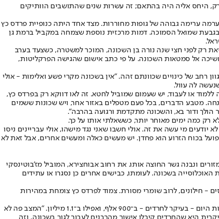
ברק, היחס אליה היה בהתאם; זה עשרות שנים שהתושבים הוותיקים
מה ערימה גבוהה של גופות מחוררות. מצד אחד היתה כנופיית פרדס כץ
 שבגבעת שמואל הסמוכה. דמות מרכזית נוספת שצמחה במקביל ברמת גן
ראל.
ת רק לפני חצי שנה נורה בן השכונה, המוכר למשטרה, כשצעד בערב
 החשיכה אל סמטאות השכונה. על פי כתב אישום שהגישה הפרקליטות,
ון רחב של כינויים שכוונתם זהה. "אין בשכונה מקרי פשע ואלימות - אולי
נעשה לה עוול.
ללמוד או לעבוד, יש שעמום שמוביל לחטא. זה לאו דווקא רק בפרדס כץ,
נחה. מטבע הדברים, בכל פעם מטפלים באזור אחר, ויש שכונות ששמים
ור הולך ודור בא, והשכונה מתקדמת ורגועה בהרבה".
לא רק כמה ימים מאוחר יותר, כששאלתי אותו על כך.
א יודעים מי עשה את זה. אולי חשבו שאני נגד מישהו, אולי עבריינים ניסו
י שפועל בכוח הזרוע הוא פחדן. יש מעשים כאלה ומעשים אחרים, אבל זאת לא
ורים ונבנה גשר החוצה אותו. את רחוב אבוחצירא, המוביל מז'בוטינסקי
האוכלוסייה בשכונה. לעומתו, כבישים אחרים כן נסגרו או עתידים
דס כץ כ־27 אלף תושבים, מתוך 170 אלף תושבי בני ברק. כמחציתם, על פי נתוני העירייה, הם חרדים, 20 אחוזים דתיים, והשאר, 30 אחוזים - חילונים, לרוב שומרי מסורת. צמוד לפרדס כץ צומחת במהירות
את הסיפור של פרדס כץ אפשר ללמוד גם ממחירי הנדל"ן בשכונה. דירות שניים וחצי חדרים, שמחירן נאמד לפני שלוש שנים בכ־600 אלף שקלים, נמכרות היום - בעיקר לחרדים - ב־900 אלף, ואפילו ב־1.1 מיליון. "המצב פה לא
יקרית היא שהחרדים קיבלו אישור מהרבנים לעבור לגור בשכונה, וזה