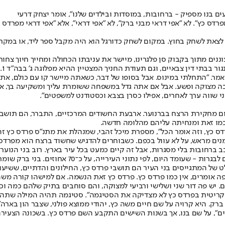
עים בנו מספיק - ברחובות, במוסדות ובילדים שלנו", אומר יצחק דרעי
סיום יכריזו "אפי דראי מפרדס כץ". לא "אפי דראי מבני ברק", לא "אפי דראי", אלא "אפי
ם לצאת לשחק בחוץ. במקום לשחק כדורגל הוא היה מקבל ספר ליד, או במקרה
א מוזג מים צוננים מתוך בקבוק סן פלגרינו, מיישר את עניבתו הכחולה ומחייך ח
סי
מר. "התחלתי במינוס. אבל בסופו של דבר, כשאתה מיישר קו עם כולם, את
 בה מצוקה ופשע. אבל אם אתה גדל במשפחה ששומרת עליך ומשקיעה בך, את
אני שווה ערך לאחרים, אפילו כסרן בצבא וכסטודנט למשפטים".
רסום מחקירת הרצח בברנוער. ארבעת החשודים המרכזיים, התברר, הם תוש
כמו זאת ומנחיתה עליהם מהלומה חדשה.
מנים מראש, על לא עוול בכפם. כשבוחרים להדגיש שחשוד ברצח הוא מפרדס 
 ברחובות בלי מסגרות, אבל זה קיים כמעט בכל עיר בארץ. רוב בני הנוער 
בשכונה תיכון חילוני אחד, "רמז", שבו נרשמת עלייה
ה אומרים, אין כמו פרדס כץ. פרדס כץ זאת הנשמה. אם למישהו קורה משהו
רים. יש פה דור שני ושלישי ורביעי למצוקה, והם סוחבים בתיק שלהם כמה ו
ה הקריטית בפרדס כץ לא מצדיקה את הסטיגמה". סטיגמה תהיה המילה שת
ים", על שם בנו, אך בשנות השישים התקבע השם פרדס כץ. בשכונה הצעיר