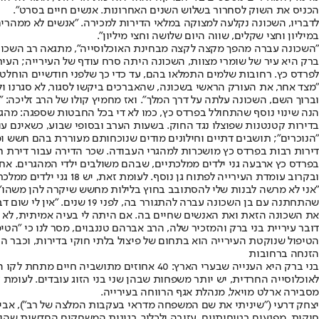
הכניס את השוק לסחרור בשלוש השנים האחרונות. אנשים חיים בסרט".
במיליון וחצי שקלים, שווה היום שלושה וחצי מיליון".
"השכונה עברה מהפך מקצה לקצה מבחינת האוכלוסייה", מתגאה רב השכונה, 
ברק היא עיר של שומרי מצוות, השכונה היתה סרח עודף של העירייה; העיר
לפרדס כץ. רחובות שלמים התמלאו בהם, עד כדי כך שלפני חודשיים הוחל
"מצד אחר, את העורק הראשי בשכונה, שהאברכים ביקשו לסגור, לא סגרנו ולא
וברוך השם, השכונה עלתה על דרך המלך". ואז מחמיץ קולו של הרב זליכה:
בדירות קטנטנות שפוצלו נגד החוק. בשעות הערב ובסופי שבוע, כשאינם 
"הנוכרים"; תושבים דתיים וחילונים מודים שנוכחותם מעוררת בהם חשש 
דירות רבות בפרדס כץ מושכרות למהגרי העבודה. שכר הדירה עבור דירת חמישה חדרים עומד על 7,000 שקלים, בדומה לערים אחרות בגוש דן, "ולתוך הדירה נדחסים ב
בפרדס כץ ארבעה גני ילדים ממלכתיים, שבהם משולבים ילדי המהגרים. אחד 
ובקרוב עומדת העירייה לפתוח גן נוסף. לעומת זאת, יש 18 גני ילדים ממלכתיים־דתיים ושלושה גנים חרדיים, שמפעילה עמותה חרדית, ובקריית הרצוג יש יותר מ־20 גני ילדים חרדים שמשמשים את דיירי השכונה.
"אני לא מרשה לבנות שלי להסתובב בחוץ בלילות מחשש שיקרה להן משהו"
שהתחתנה עם בן השכונה עברה
את השכונה הזאת ואת האנשים שחיים בה. אם היתה לי בעיה אמיתית, לא ה
דובר עיריית בני ברק והמזכיר שלה, הרב אברהם טננבוים, מסר לנו כי "
הטיפול שנוקטת העירייה הוא בתחום של פיצול בלתי חוקי בדירות, וכבר הו
הזנחה ברחובות
בני ברק היא הענייה שבערי הארץ: 40 אחוז
לאוכלוסייה החרדית, יש יותר משפחות שבהן שני בני הזוג עובדים. לעומת
מסבירה ארלט מויאל, מנהלת אגף הרווחה בעירייה.
יצחק דרעי ("שיניתי את שם המשפחה מדראי בעקבות המלצה של רב"), אביו של
חוקית, מפגעים בטיחותיים, עזובה ולכלוך. בגינות המשחקים החדשות שהוק