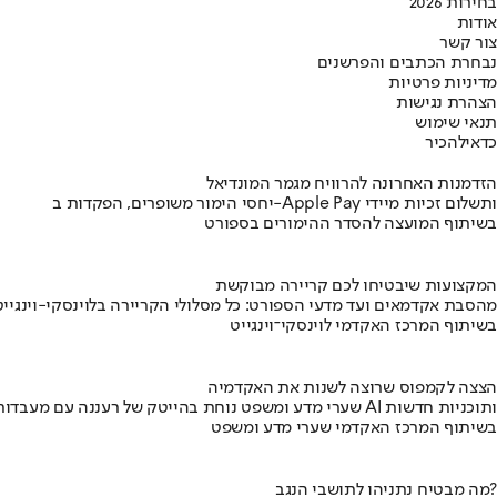
בחירות 2026
אודות
צור קשר
נבחרת הכתבים והפרשנים
מדיניות פרטיות
הצהרת נגישות
תנאי שימוש
כדאי
להכיר
הזדמנות האחרונה להרוויח מגמר המונדיאל
יחסי הימור משופרים, הפקדות ב-Apple Pay ותשלום זכיות מיידי
בשיתוף המועצה להסדר ההימורים בספורט
המקצועות שיבטיחו לכם קריירה מבוקשת
מהסבת אקדמאים ועד מדעי הספורט: כל מסלולי הקריירה בלוינסקי-וינגייט
בשיתוף המרכז האקדמי לוינסקי־וינגייט
הצצה לקמפוס שרוצה לשנות את האקדמיה
שערי מדע ומשפט נוחת בהייטק של רעננה עם מעבדות AI ותוכניות חדשות
בשיתוף המרכז האקדמי שערי מדע ומשפט
מה מבטיח נתניהו לתושבי הנגב?