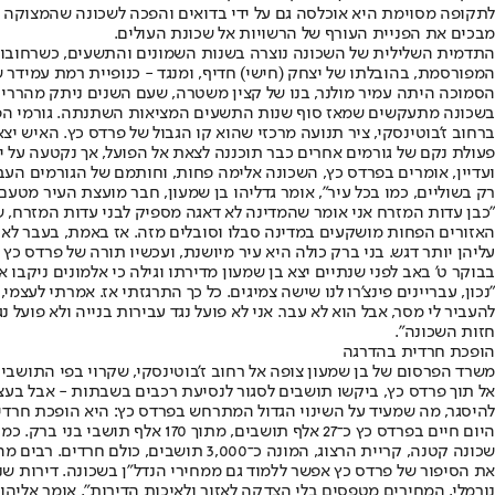
לתקופה מסוימת היא אוכלסה גם על ידי בדואים והפכה לשכונה שהמצוקה ה
מבכים את הפניית העורף של הרשויות אל שכונת העולים.
התדמית השלילית של השכונה נוצרה בשנות השמונים והתשעים, כשרחובות
המפורסמת, בהובלתו של יצחק (חישי) חדיף, ומנגד - כנופיית רמת עמידר
הסמוכה היתה עמיר מולנר, בנו של קצין משטרה, שעם השנים ניתק מהררי ו
בשכונה מתעקשים שמאז סוף שנות התשעים המציאות השתנתה. גורמי הפשע 
ברחוב ז'בוטינסקי, ציר תנועה מרכזי שהוא קו הגבול של פרדס כץ. האיש 
פעולת נקם של גורמים אחרים כבר תוכננה לצאת אל הפועל, אך נקטעה על 
ועדיין, אומרים בפרדס כץ, השכונה אלימה פחות, וחותמם של הגורמים העברי
רק בשוליים, כמו בכל עיר", אומר גדליהו בן שמעון, חבר מועצת העיר מטע
"כבן עדות המזרח אני אומר שהמדינה לא דאגה מספיק לבני עדות המזרח, שפ
האזורים הפחות מושקעים במדינה סבלו וסובלים מזה. אז באמת, בעבר לאנ
עליהן יותר דגש. בני ברק כולה היא עיר מיושנת, ועכשיו תורה של פרדס כץ
בבוקר ט' באב לפני שנתיים יצא בן שמעון מדירתו וגילה כי אלמונים ניקבו 
"נכון, עבריינים פינצ'רו לנו שישה צמיגים. כל כך התרגזתי אז. אמרתי לעצמ
להעביר לי מסר, אבל הוא לא עבר. אני לא פועל נגד עבירות בנייה ולא פועל
חזות השכונה".
הופכת חרדית בהדרגה
משרד הפרסום של בן שמעון צופה אל רחוב ז'בוטינסקי, שקרוי בפי התושבים
אל תוך פרדס כץ, ביקשו תושבים לסגור לנסיעת רכבים בשבתות - אבל בעצה
להיסגר, מה שמעיד על השינוי הגדול המתרחש בפרדס כץ: היא הופכת חרדי
שכונה קטנה, קריית הרצוג, המונה כ־3,000 תושבים, כולם חרדים. רבים מהשירותים העירוניים משותפים לשתי השכונות.
נורמלי, המחירים מטפסים בלי הצדקה לאזור ולאיכות הדירות", אומר אליהו