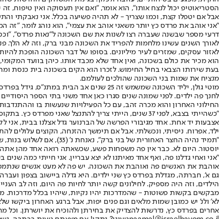
הסטריאוטיפ יכול לנצח אותו", הוא אומר, "ואם אין תעסוקה ואין טיפוח, זה
אבל אם יטפלו קצת, וכמו שצריך - לא תהיה פשיעה בכלל. אני נאבקתי והתע
"אני אוהב את פרדס כץ יותר משאני אוהב את עצמי", הוא נוהג לומר, "זה המ
דרעי מספר שבשנה שעברה רצו לשנות את שם השכונה ל"נאות פרדס", "וככה 
לאורך השנים עשינו מלחמות להפריד את השכונה מבני ברק, וזה לא הלך. פני
לאזור עסקים, שמזרים לעיר מיליונים. בסופו של דבר השכונה הופכת להיות 
הוא מכיר את כולם בשכונה, ואין אחד שלא מכבד אותו. כיהן בוועד המקומי,
בעת שירותו הצבאי בחיל החימוש. לזכרו הוא הקים בשכונה בית כנסת ומרכז 
מנציח את שמות בני השכונה שהולכים לעולמם.
מוטי גולן, יליד השכונה שמשמש זה 25 שנים 
לחנך פה ילדים. לפני שמונה שנים סגרו כאן אחד משני בתי הספר היסודיי
החילוני האחרון והוא מכרה זהב, עם כל הפעילויות שנעשות בו וההתנדבות 
"כשהייתי בצבא, לפני 37 שנים, הייתי צריך להתנצל שאנ
אצבעות יד אחת. אחד מגיבורי הפרשה של הברנוער גדל אצלנו בבית, אני לקח
ילד, אפרוח. ניסיתי, ונכשלתי. אבל אם תימשך ההזנחה, הקוצים עלולים להת
"תמיד נהיה החצר האחורית 
יוסטור. היום לא. כבר אין פה משפחות פשע, שכשאתה רואה אחד מהן אתה 
"אני ואחי גדלנו פה, ואף אחד מאיתנו לא יצא עבריין. אני חייתי כמה שנים
אוהבת את האנשים פה ואוהבת את השכונה. יש פה לא מעט אנשים שנתמכים ע
גם א', חברתה, מגדלת בפרדס כץ שני ילדים. היא גדלה ביישוב בצפון ועברה
הילדים, וזה היה מספיק. לחילונים קשה יותר לחיות פה היום, וזה לב העני
מבקשים בקשות פשוטות - שהמדרכות יהיו נקיות, שיהיו בכלל מדרכות. מע
לא' ולנ' יש כמובן שמות מלאים וגם פנים יפות, אבל ברגע האחרון ביקשו ש
אחרים בפרדס כץ, נדרשות להצדיק את בחירתן ולהוכיח את יושרתן. וכל מה