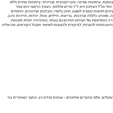
ועקת. עיתונות אמינה, אובייקטיבית ועניינית. עיתונות אחרת וללא
עור החשיפה הגבוה ביותר בימי חול. מו"ל העיתון היא ד"ר מרים אדלסון. העורך הראשי הוא עמר
 והעורך המייסד הוא עמוס רגב. אתרי האינטרנט של "ישראל היום" בעברית ובאנגלית, כמו כן היישומונים (אפליקציות) לאנדרואיד ול-iOS, מציגים חדשות מסביב לשעון, תוכן בלעדי, מבזקים ועדכונים, ניתוחים
, ספורט, כלכלה וצרכנות, בריאות, חיילים, אוכל, יהדות, תיירות ורכב.
דורה המודפסת של העיתון זמינים גם באתר, במהדורה יומית מקוונת,
היום פתוח להערות, לביקורת ולהצעות לשיפור מקהל הקוראים. פנו אלינו
אחוז חרדים. שיעורי עוני גבוהים. תיכון חילוני אחד. בנייה לא חוקית. עבר של משפחות פשע. דירות שניים וחצי חדרים ב־1.1 מיליון שקלים. אלפי מהגרים סודאנים • שכונת פרדס כץ, החצר האחורית בני