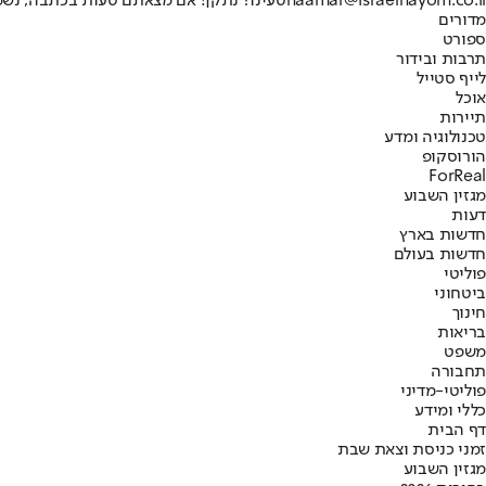
naamal@israelhayom.co.il
טעינו? נתקן! אם מצאתם טעות בכתבה, נש
מדורים
ספורט
תרבות ובידור
לייף סטייל
אוכל
תיירות
טכנולוגיה ומדע
הורוסקופ
ForReal
מגזין השבוע
דעות
חדשות בארץ
חדשות בעולם
פוליטי
ביטחוני
חינוך
בריאות
משפט
תחבורה
פוליטי-מדיני
כללי ומידע
דף הבית
זמני כניסת וצאת שבת
מגזין השבוע