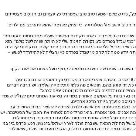
 דראי מפרדס כץ", כדי שכולם ישמעו טוב טוב שמפרדס כץ יוצאים גם חניכים מצטיינים
 הטוב יושב מול הטלוויזיה, כי יצחק לא רצה שהוא יתערבב עם ילדים
יוך צחור שיניים כשהוא מביט באחד מקירות המשרד שעליו מתנוססות תעודותיו:
ום לימודי המשפטים, אישור הסמכה מלשכת עורכי הדין, אישור לשמש סנגור בבתי דין צבאיים, וגם תעודת החניך המצטיין ההיא מפלוגה ג' בבה"ד 1. "כמי שגדל בפרדס כץ, נקודת הזינוק שלי לא היתה שווה לשל כולם", הוא
ה בעצם מוביל עליהם, כי עברת כברת דרך יותר קשה. בתקופתי קל היה
ה יודע ממה להיזהר. מי שגדל בפרדס כץ והצליח לא להידרדר לפשע -
בי השכונה. שנים שהתושבים מנסים לקרצף מעל מצחם את אות הקין,
"בני הנוער בשכונה מעדיפים כל השנים להגיד שהם גרים בבני ברק ולא בפרדס כץ, וזה אומר הכל", מספרת מיכל זהבי, שמנהלת את מתנ"ס פרדס כץ זה 18 שנים, "כשהם אומרים שהם מפרדס כץ חוסמים אותם בכניסה
כץ, זה פוגע בהם. חוטאים פה כלפי אוכלוסייה שלמה. יש הרבה דברים
החילונים והדתיים מסיימים תיכון ומתגייסים לצבא".
 עקבית בשיעור הזכאים לבגרות - שעומד היום, לפי נתוני העירייה, על כ־70 אחוזים. בני ברק שומרת בעקביות על המקום האחרון במדינה בשיעור המתגייסים לצה"ל, שעמד
, כולם מתגייסים. אם אישה יולדת וצריכה להישאר בבית החולים עם
כמה אבנים. ואני אומרת, בואו נוריד מהם לפחות את האבן של הסטיגמה. יש
הדהד יותר מכל מילה אחרת בשיחות שלנו עם התושבים המתוסכלים.
פרדס כץ הוקמה בשנות החמישים בלב אזור פרדסים, בחלק הצפוני של בני ברק. היא קרויה על שם חיים משה כץ, יהודי ממוצא פולני, שצבר הון בארה"ב של תחילת המאה שעברה ועלה לארץ ישראל ב־1926, רכש פרדס בין בני
ה, שהפרדסים סביבה התמעטו והלכו, הוקמו מעברות עולים, שאוכלסו