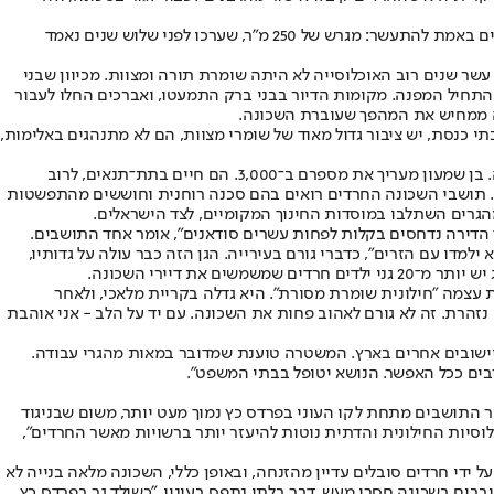
לדבריו, השכונה נקלעה למצוקה במלאי הדירות למכירה. "אנשים לא ממהרים למכור כי הם מאמינים שהמחירים יטפסו עוד. בעלי קרקעות בשכונה יכולים באמת להתעשר: מגרש של 250 מ"ר, שערכו לפני שלוש שנים נאמד
שר שנים רוב האוכלוסייה לא היתה שומרת תורה ומצוות. מכיוון שבני
 התחיל המפנה. מקומות הדיור בבני ברק התמעטו, ואברכים החלו לעבור
זה ממחיש את המהפך שעוברת השכונה.
תי כנסת, יש ציבור גדול מאוד של שומרי מצוות, הם לא מתנהגים באלימות,
הנה שינוי נוסף שהתחולל בפרדס כץ, כמו לא די בכל החבטות שספגה: מהגרי עבודה רבים מסודאן ומאריתריאה עברו בשנים האחרונות לגור בתחומיה. בן שמעון מעריך את מספרם ב־3,000. הם חיים בתת־תנאים, לרוב
ות. תושבי השכונה החרדים רואים בהם סכנה רוחנית וחוששים מהתפשטות
גרים השתלבו במוסדות החינוך המקומיים, לצד הישראלים.
דו עם הזרים", כדברי גורם בעירייה. הגן הזה כבר עולה על גדותיו,
עצמה "חילונית שומרת מסורת". היא גדלה בקריית מלאכי, ולאחר
שים לנו כלום, אבל אני נזהרת. זה לא גורם לאהוב פחות את השכונה. עם יד על הלב - אני אוהבת
ביישובים אחרים בארץ. המשטרה טוענת שמדובר במאות מהגרי עבודה.
רבים ככל האפשר. הנושא יטופל בבתי המשפט".
עריכים ששיעור התושבים מתחת לקו העוני בפרדס כץ נמוך מעט יותר, משום שבניגוד
וסיות החילונית והדתית נוטות להיעזר יותר ברשויות מאשר החרדים",
 ידי חרדים סובלים עדיין מהזנחה, ובאופן כללי, השכונה מלאה בנייה לא
בים בשכונה חסרי מעש, דבר בלתי נתפס בעיניו. "כשילד גר בפרדס כץ,