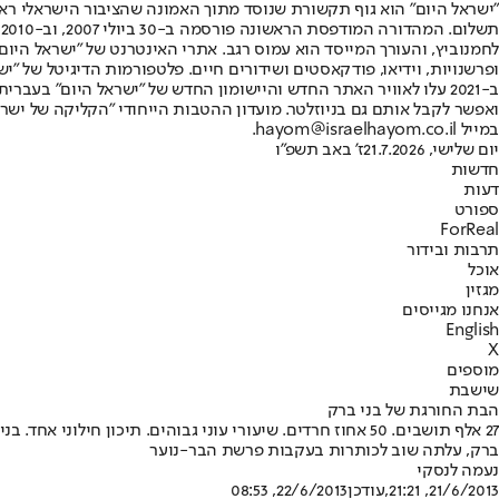
"ישראל היום" הוא גוף תקשורת שנוסד מתוך האמונה שהציבור הישראלי ראוי 
ת
ופרשנויות, וידיאו, פודקאסטים ושידורים חיים. פלטפורמות הדיגיטל של "ישרא
ב-2021 עלו לאוויר האתר החדש והיישומון החדש של "ישראל היום" בע
ואפשר לקבל אותם גם בניוזלטר. מועדון ההטבות הייחודי "הקליקה של ישרא
במייל hayom@israelhayom.co.il.
יום שלישי, 21.7.2026
ז' באב תשפ"ו
חדשות
דעות
ספורט
ForReal
תרבות ובידור
אוכל
מגזין
אנחנו מגייסים
English
X
מוספים
שישבת
הבת החורגת של בני ברק
ברק, עלתה שוב לכותרות בעקבות פרשת הבר-נוער
נעמה לנסקי
21/6/2013, 21:21
,עודכן
22/6/2013, 08:53