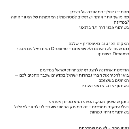
מהמרכז לגולן: המהפכה של קצרין
מה מושך יותר ויותר ישראלים למטרופולין המתפתח של האזור היפה
במדינה?
בשיתוף אבני דרך וי.ד ברזאני
המקום הכי טוב באיצטדיון - שלכם
המונדיאל עם מסכי Dreame - כמו שעוד לא ראיתם ולא שמעתם
בשיתוף Dreame
הזדמנות אחרונה להצטרף לנבחרות ישראל במדעים
בואו להכיר את חברי נבחרות ישראל במדעים שכבר מחכים לכם –
המיונים בעיצומם
בשיתוף מרכז מדעני העתיד
בזמן שהצפון נאבק, הסיוע הגיע מכיוון מפתיע
בעלי עסקים מספרים - זה המענק הכספי שעוזר לנו לחזור למסלול
בשיתוף מזרחי טפחות
נקיון פסח - לא מה שהכרתם