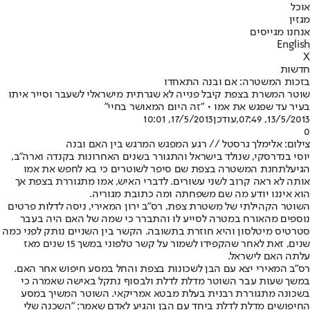
אוכל
מגזין
אנחנו מגייסים
English
X
חדשות
בזכות המשטרה: אם ובנה התאחדו
שוטר המשרת בצפת קיבל פנייה לא שגרתית מישראלי לשעבר וסייר איתו
בעיר עד שפגש את אמו • "זה היום המאושר בחיי"
13/5/2013, 07:49
,עודכן
17/5/2013, 10:01
0
צילום: אלימלך גרסטל // רגע המפגש המרגש בין האם ובנה
יוסי בנדרסקי, שנולד בישראל והתגורר בשנים האחרונות בקנדה וארה"ב,
הגיע
לתחנת המשטרה בצפת שם סיפר לשוטרים כי בא לחפש את אמו
אותה לא ראה קרוב לשני עשורים. לדברי האיש, אמו מתגוררת בצפת אך
הוא איננו יודע מה שם משפחתה ומה כתובת מגוריה.
השוטר הקהילתי של משטרת צפת, רס"ב ירון המאירי, ניסה לדלות פרטים
נוספים מהאורח במטרה לסייע לו והתברר כי שמה של האם היה בעבר
סטרטיס מיטלסון והיא חוזרת בתשובה. הקשר בין השניים נותק לפני כמה
שנים, זאת לאחר שהקפידו לשמור על קשר טלפוני במשך 15 שנים מאז
עלתה האם לישראל.
רס"ב המאירי יצא עם הבן לשכונות בצפת והחל במסע חיפוש אחר האם.
במשך שעות עבר השוטר מדלת לדלת ולבסוף נתקל באישה שאמרה כי
בשכונה מתגוררת רבנית בעלת מבטא אמריקאי. השוטר המשיך במסע
החיפושים מדלת לדלת ביחד עם הבן והגיע לאדם שאמר: "השכנה שלי