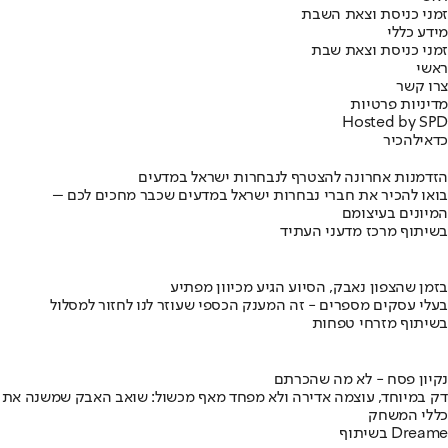
זמני כניסת וצאת השבת
מידע כללי
זמני כניסת וצאת שבת
ראשי
צרו קשר
מדיניות פרטיות
Hosted by SPD
כדאי
להכיר
הזדמנות אחרונה להצטרף לנבחרות ישראל במדעים
בואו להכיר את חברי נבחרות ישראל במדעים שכבר מחכים לכם –
המיונים בעיצומם
בשיתוף מרכז מדעני העתיד
בזמן שהצפון נאבק, הסיוע הגיע מכיוון מפתיע
בעלי עסקים מספרים - זה המענק הכספי שעוזר לנו לחזור למסלול
בשיתוף מזרחי טפחות
נקיון פסח - לא מה שהכרתם
דק במיוחד, עוצמה אדירה ולא מפחד מאף מכשול: שואב האבק שמשנה את
כללי המשחק
בשיתוף Dreame