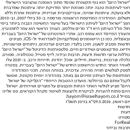
"ישראל היום" הוא גוף תקשורת שנוסד מתוך האמונה שהציבור הישראלי
ראוי לעיתונות טובה יותר, מאוזנת יותר ומדויקת יותר. עיתונות שמדברת
ולא צועקת. עיתונות אמינה, אובייקטיבית ועניינית. עיתונות אחרת וללא
תשלום. המהדורה המודפסת הראשונה פורסמה ב-30 ביולי 2007, וב-2010
הפך "ישראל היום" לעיתון הישראלי בעל שיעור החשיפה הגבוה ביותר בימי
חול. מו"ל העיתון היא ד"ר מרים אדלסון. העורך הראשי הוא עמר לחמנוביץ,
והעורך המייסד הוא עמוס רגב. אתרי האינטרנט של "ישראל היום" בעברית
ובאנגלית, כמו כן היישומונים (אפליקציות) לאנדרואיד ול-iOS, מציגים
חדשות מסביב לשעון, תוכן בלעדי, מבזקים ועדכונים, ניתוחים ופרשנויות,
וידיאו, פודקאסטים ושידורים חיים. פלטפורמות הדיגיטל של "ישראל היום"
כוללות ערוצי חדשות ודעות, תרבות ובידור, לייף סטייל, טכנולוגיה, ספורט,
כלכלה וצרכנות, בריאות, חיילים, אוכל, יהדות, תיירות ורכב. ב-2021 עלו
לאוויר האתר החדש והיישומון החדש של "ישראל היום" בעברית, במטרה
לספק לגולשים חוויה מהירה, עדכנית, בטוחה ונוחה. תכני המהדורה
המודפסת של העיתון זמינים גם באתר, במהדורה יומית מקוונת, ואפשר
לקבל אותם גם בניוזלטר. מועדון ההטבות הייחודי "הקליקה של ישראל
היום" מציע לגולשי האתר הנחות ומבצעים על מוצרים ושירותים. ישראל
היום פתוח להערות, לביקורת ולהצעות לשיפור מקהל הקוראים. פנו אלינו
במייל hayom@israelhayom.co.il.
יום ראשון, 29.3.2026
י"א בניסן תשפ"ו
חדשות
דעות
ספורט
ForReal
תרבות ובידור