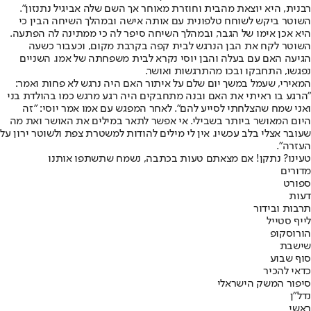
רבנית, היא יוצאת מהבית וחוזרת מאוחר אך השם שלה אביגיל נתנזון".
השוטר ביקש לשוחח טלפונית עם אותה אישה ובמהלך השיחה הבין כי
היא אכן אימו של הגבר, ובמהלך השיחה סיפר לה כי ממתינה לה הפתעה.
השוטר לקח את הבן הנרגש לבית קפה בקרבת מקום, וכעבור כשעה
הגיעה האם עם בעלה והבן יוסי נקרא לבית משפחתה של אמו. השניים
נפגשו, התחבקו ובכו מהתרגשות ואושר.
המאירי, שעמל במשך יום שלם על איתור האם היה נרגש לא פחות ואמר:
"הרגע בו ראיתי את האם ובנה מתחבקים היה רגע מרגש כמו בהולדת בני
ואני שמח שהצלחתי לסייע להם". לאחר המפגש עם אמו אמר יוסי: "זה
היום המאושר ביותר בשבילי. אי אפשר לתאר במילים את האושר ואת מה
שעובר אצלי בלב עכשיו. אין לי מילים להודות למשטרת צפת ולשוטר ירון על
העזרה".
טעינו? נתקן! אם מצאתם טעות בכתבה, נשמח שתשתפו אותנו
מדורים
ספורט
דעות
תרבות ובידור
לייף סטייל
הורוסקופ
שישבת
סוף שבוע
כדאי להכיר
סיפור המשק הישראלי
נדל"ן
ראשי